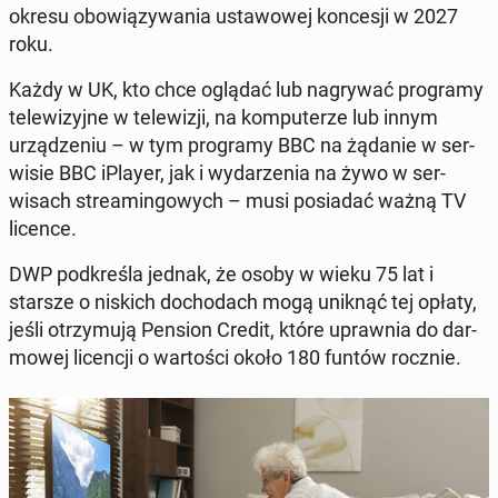
okresu obow­iązy­wa­nia usta­wowej kon­cesji w 2027
roku.
Każdy w UK, kto chce oglądać lub na­gry­wać pro­gramy
telewiz­yjne w telewiz­ji, na kom­put­erze lub innym
urządze­niu – w tym pro­gramy BBC na żądanie w ser­
wisie BBC iPlayer, jak i wydarzenia na żywo w ser­
wisach streamin­gowych – musi posi­adać ważną TV
licence.
DWP pod­kreśla jednak, że osoby w wieku 75 lat i
starsze o niskich do­chodach mogą uniknąć tej opłaty,
jeśli otrzy­mu­ją Pension Credit, które up­raw­nia do dar­
mowej li­cencji o wartoś­ci około 180 funtów rocznie.