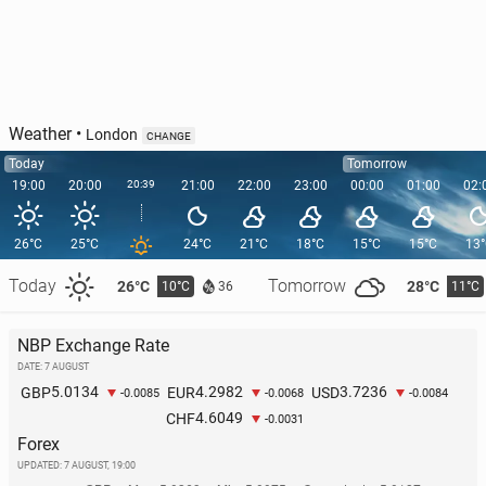
Weather
•
London
CHANGE
Today
Tomorrow
19:00
20:00
20:39
21:00
22:00
23:00
00:00
01:00
02:
26°C
25°C
24°C
21°C
18°C
15°C
15°C
13
Today
Tomorrow
26°C
28°C
10°C
11°C
36
NBP Exchange Rate
DATE: 7 AUGUST
5.0134
4.2982
3.7236
GBP
EUR
USD
-0.0085
-0.0068
-0.0084
4.6049
CHF
-0.0031
Forex
UPDATED:
7 AUGUST, 19:00