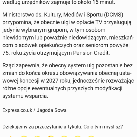
według urzęd­ników zajmuje to około 16 minut.
Min­is­terst­wo ds. Kultury, Mediów i Sportu (DCMS)
przy­pom­i­na, że obecnie ulgi w opłacie TV przysługu­ją
jedynie wybranym grupom, w tym osobom
niewidomym lub poważnie niedowidzą­cym, mieszkań­
com placówek opiekuńczych oraz se­niorom powyżej
75. roku życia otrzy­mu­ją­cym Pension Credit.
Rząd za­pew­nia, że obecny system ulg po­zostanie bez
zmian do końca okresu obow­iązy­wa­nia obecnej usta­
wowej kon­cesji w 2027 roku, jed­nocześnie rozważa­jąc
różne opcje ewen­tu­al­nych przyszłych mody­fikacji
systemu ws­par­cia.
Express.co.uk / Jagoda Sowa
Dziękujemy za przeczytanie artykułu. Co o tym myślisz?