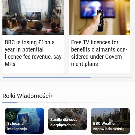
BBC is losing £1bn a
Free TV li­cences for
year in po­ten­tial
ben­e­fits claimants con­
licence fee revenue, say
sid­ered under Gov­ern­
MPs
ment plans
›
Rolki Wiadomości
Zasiłki dla osób
Sztuczna
BBC Weather
cierpiących na
inteligencja
zapowiada szóstą
schorzenia
próbowała oszukać
falę upałów w