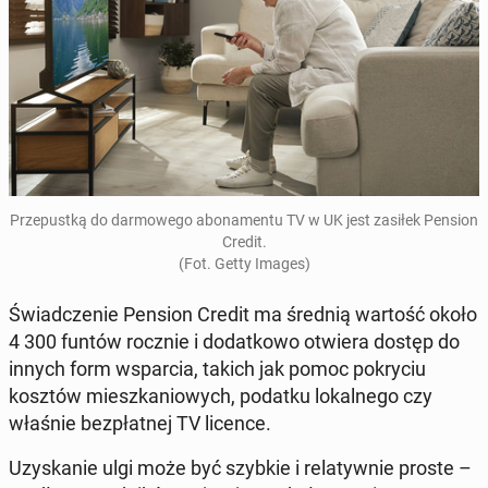
Prze­pustką do dar­mowego abona­men­tu TV w UK jest zasiłek Pension
Credit.
(Fot. Getty Images)
Świad­cze­nie Pension Credit ma średnią wartość około
4 300 funtów rocznie i do­datkowo otwiera dostęp do
innych form ws­par­cia, takich jak pomoc pokryciu
kosztów mieszkan­iowych, podatku lokalnego czy
właśnie bezpłat­nej TV licence.
Uzyskanie ulgi może być szybkie i re­laty­wnie proste –