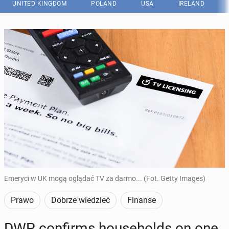
UNITED KINGDOM
POLAND
USA
IRELAND
Emeryci w UK mogą oglądać TV za darmo... (Fot. Getty Images)
Prawo
Dobrze wiedzieć
Finanse
DWP con­firms house­holds on one