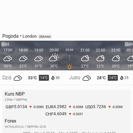
Pogoda
•
London
ZMIANA
Dziś
Jutr
17:00
18:00
19:00
20:00
20:36
21:00
22:00
23:00
00:
33°C
32°C
31°C
30°C
27°C
22°C
20°C
19
Dziś
Jutro
33°C
28°C
14°C
14°C
30
25
Kurs NBP
Z DNIA: 7 SIERPNIA
5.0134
4.2982
3.7236
GBP
EUR
USD
-0.0085
-0.0068
-0.0084
4.6049
CHF
-0.0031
Forex
AKTUALIZACJA:
7 SIERPNIA, 22:00