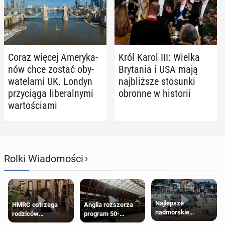
Coraz więcej Ame­ry­ka­
Król Karol III: Wielka
nów chce zostać oby­
Bry­ta­nia i USA mają
wa­te­la­mi UK. Londyn
naj­bliż­sze sto­sun­ki
przy­cią­ga li­be­ral­ny­mi
obronne w hi­sto­rii
war­to­ścia­mi
›
Rolki Wiadomości
Najlepsze
HMRC ostrzega
Anglia rozszerza
nadmorskie
rodziców
program 50-
miasteczko blisko
pobierających Child
procentowych