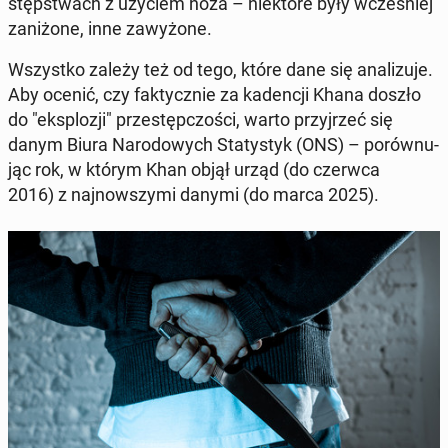
stęp­stwach z użyciem noża – nie­któ­re były wcze­śniej
za­ni­żo­ne, inne za­wy­żo­ne.
Wszyst­ko zależy też od tego, które dane się ana­li­zu­je.
Aby ocenić, czy fak­tycz­nie za ka­den­cji Khana doszło
do "eks­plo­zji" prze­stęp­czo­ści, warto przyj­rzeć się
danym Biura Na­ro­do­wych Sta­ty­styk (ONS) – po­rów­nu­
jąc rok, w którym Khan objął urząd (do czerwca
2016) z naj­now­szy­mi danymi (do marca 2025).