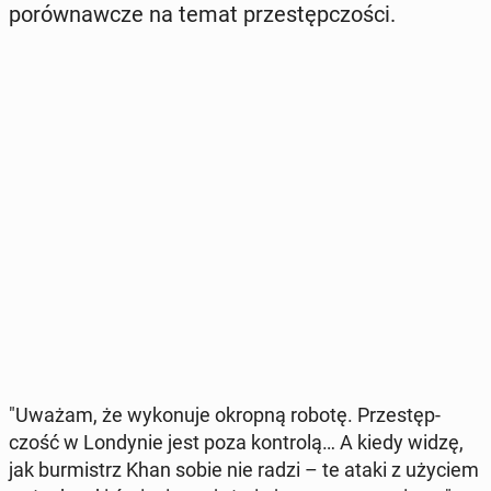
po­rów­naw­cze na temat prze­stęp­czo­ści.
"Uważam, że wy­ko­nu­je okropną robotę. Prze­stęp­
czość w Lon­dy­nie jest poza kon­tro­lą… A kiedy widzę,
jak bur­mistrz Khan sobie nie radzi – te ataki z użyciem