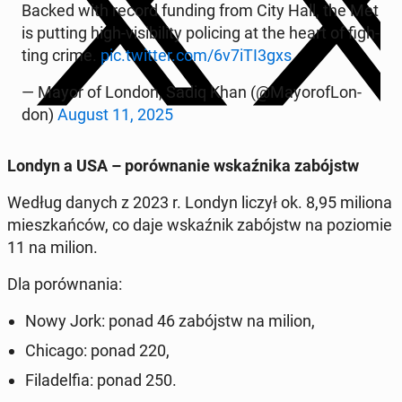
Backed with record funding from City Hall, the Met
is putting high-vi­si­bi­li­ty po­li­cing at the heart of fi­gh­
ting crime.
pic.twitter.com/6v7iTI3gxs
— Mayor of London, Sadiq Khan (@May­oro­fLon­
don)
August 11, 2025
Londyn a USA – po­rów­na­nie wskaź­ni­ka za­bójstw
Według danych z 2023 r. Londyn liczył ok. 8,95 miliona
miesz­kań­ców, co daje wskaź­nik za­bójstw na po­zio­mie
11 na milion.
Dla po­rów­na­nia:
Nowy Jork: ponad 46 za­bójstw na milion,
Chicago: ponad 220,
Fi­la­del­fia: ponad 250.