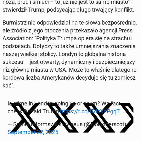
noża, brud i śmieci – to już nie jest to samo miasto" -
stwier­dził Trump, pod­sy­ca­jąc długo trwa­ją­cy kon­flikt.
Bur­mistrz nie od­po­wie­dział na te słowa bez­po­śred­nio,
ale źródło z jego oto­cze­nia prze­ka­za­ło agencji Press
As­so­cia­tion: "Po­li­ty­ka Trumpa opiera się na strachu i
po­dzia­łach. Dotyczy to także umniej­sza­nia zna­cze­nia
naszej wiel­kiej stolicy. Londyn to glo­bal­na hi­sto­ria
sukcesu – jest otwarty, dy­na­micz­ny i bez­piecz­niej­szy
niż główne miasta w USA. Może to właśnie dlatego re­
kor­do­wa liczba Ame­ry­ka­nów de­cy­du­je się tu za­miesz­
kać".
Is crime in London going up or down? We fact
check Donald Trump
https://t.co/iTd­cXdP­gqT
— So­me­li­fe­form­swil­l­su­rvi­veus (@No­lon­ger­scot)
Sep­tem­ber 22, 2025