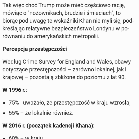
Tak więc choć Trump może mieć czę­ścio­wo rację,
mówiąc o "no­żow­ni­kach, brudzie i śmie­ciach", to
biorąc pod uwagę te wskaź­ni­ki Khan nie myli się, pod­
kre­śla­jąc re­la­tyw­ne bez­pie­czeń­stwo Londynu w po­
rów­na­niu do ame­ry­kań­skich me­tro­po­lii.
Per­cep­cja prze­stęp­czo­ści
Według Crime Survey for England and Wales, obawy
do­ty­czą­ce prze­stęp­czo­ści – zarówno lo­kal­nej, jak i
kra­jo­wej – po­zo­sta­ją zbli­żo­ne do poziomu z lat 90.
W 1996 r.:
75% - uważało, że prze­stęp­czość w kraju wzrosła,
55% – że lo­kal­nie również.
W 2016 r. (po­czą­tek ka­den­cji Khana):
60% – w kraju,