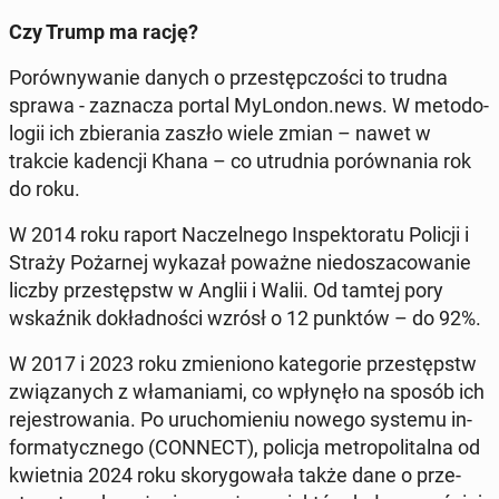
Czy Trump ma rację?
Po­rów­ny­wa­nie danych o prze­stęp­czo­ści to trudna
sprawa - za­zna­cza portal My­Lon­don.news. W me­to­do­
lo­gii ich zbie­ra­nia zaszło wiele zmian – nawet w
trakcie ka­den­cji Khana – co utrud­nia po­rów­na­nia rok
do roku.
W 2014 roku raport Na­czel­ne­go In­spek­to­ra­tu Policji i
Straży Po­żar­nej wykazał poważne nie­do­sza­co­wa­nie
liczby prze­stępstw w Anglii i Walii. Od tamtej pory
wskaź­nik do­kład­no­ści wzrósł o 12 punktów – do 92%.
W 2017 i 2023 roku zmie­nio­no ka­te­go­rie prze­stępstw
zwią­za­nych z wła­ma­nia­mi, co wpły­nę­ło na sposób ich
re­je­stro­wa­nia. Po uru­cho­mie­niu nowego systemu in­
for­ma­tycz­ne­go (CONNECT), policja me­tro­po­li­tal­na od
kwiet­nia 2024 roku sko­ry­go­wa­ła także dane o prze­