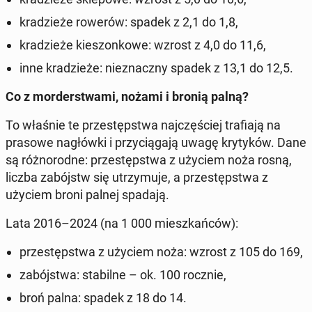
kra­dzie­że rowerów: spadek z 2,1 do 1,8,
kra­dzie­że kie­szon­ko­we: wzrost z 4,0 do 11,6,
inne kra­dzie­że: nie­znacz­ny spadek z 13,1 do 12,5.
Co z mor­der­stwa­mi, nożami i bronią palną?
To właśnie te prze­stęp­stwa naj­czę­ściej tra­fia­ją na
prasowe na­głów­ki i przy­cią­ga­ją uwagę kry­ty­ków. Dane
są róż­no­rod­ne: prze­stęp­stwa z użyciem noża rosną,
liczba za­bójstw się utrzy­mu­je, a prze­stęp­stwa z
użyciem broni palnej spadają.
Lata 2016–2024 (na 1 000 miesz­kań­ców):
prze­stęp­stwa z użyciem noża: wzrost z 105 do 169,
za­bój­stwa: sta­bil­ne – ok. 100 rocznie,
broń palna: spadek z 18 do 14.