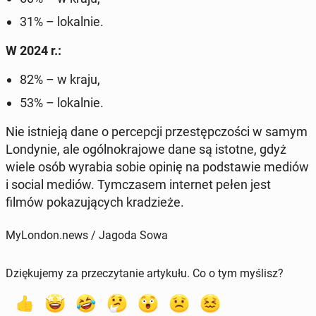
31% – lo­kal­nie.
W 2024 r.:
82% – w kraju,
53% – lo­kal­nie.
Nie ist­nie­ją dane o per­cep­cji prze­stęp­czo­ści w samym
Lon­dy­nie, ale ogól­no­kra­jo­we dane są istotne, gdyż
wiele osób wyrabia sobie opinię na pod­sta­wie mediów
i social mediów. Tym­cza­sem in­ter­net pełen jest
filmów po­ka­zu­ją­cych kra­dzie­że.
MyLondon.news / Jagoda Sowa
Dziękujemy za przeczytanie artykułu. Co o tym myślisz?