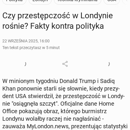
Czy prze­stęp­czość w Lon­dy­nie
rośnie? Fakty kontra po­li­ty­ka
22 WRZEŚNIA 2025, 16:00
Ten tekst przeczytasz w 5 minut
W mi­nio­nym ty­go­dniu Donald Trump i Sadiq
Khan po­now­nie starli się słownie, kiedy pre­zy­
dent USA stwier­dził, że prze­stęp­czość w Lon­dy­
nie "osią­gnę­ła szczyt". Ofi­cjal­ne dane Home
Office po­ka­zu­ją obraz, którego bur­mistrz
Londynu wolałby raczej nie na­gła­śniać -
zauważa My­Lon­don.news, pre­zen­tu­jąc sta­ty­sty­ki