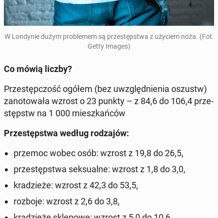
W Lon­dy­nie dużym pro­ble­mem są prze­stęp­stwa z użyciem noża. (Fot.
Getty Images)
Co mówią liczby?
Prze­stęp­czość ogółem (bez uwzględ­nie­nia oszustw)
za­no­to­wa­ła wzrost o 23 punkty – z 84,6 do 106,4 prze­
stępstw na 1 000 miesz­kań­ców
Prze­stęp­stwa według ro­dza­jów:
przemoc wobec osób: wzrost z 19,8 do 26,5,
prze­stęp­stwa sek­su­al­ne: wzrost z 1,8 do 3,0,
kra­dzie­że: wzrost z 42,3 do 53,5,
rozboje: wzrost z 2,6 do 3,8,
kra­dzie­że skle­po­we: wzrost z 5,0 do 10,6,