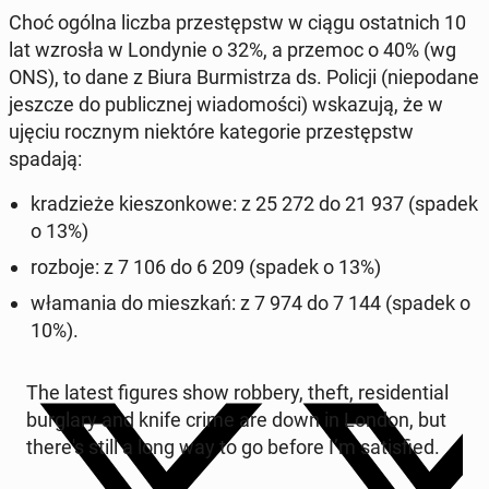
Choć ogólna liczba prze­stępstw w ciągu ostat­nich 10
lat wzrosła w Lon­dy­nie o 32%, a przemoc o 40% (wg
ONS), to dane z Biura Bur­mi­strza ds. Policji (nie­poda­ne
jeszcze do pu­blicz­nej wia­do­mo­ści) wska­zu­ją, że w
ujęciu rocznym nie­któ­re ka­te­go­rie prze­stępstw
spadają:
kra­dzie­że kie­szon­ko­we: z 25 272 do 21 937 (spadek
o 13%)
rozboje: z 7 106 do 6 209 (spadek o 13%)
wła­ma­nia do miesz­kań: z 7 974 do 7 144 (spadek o
10%).
The latest figures show robbery, theft, re­si­den­tial
bur­gla­ry and knife crime are down in London, but
there's still a long way to go before I’m sa­tis­fied.