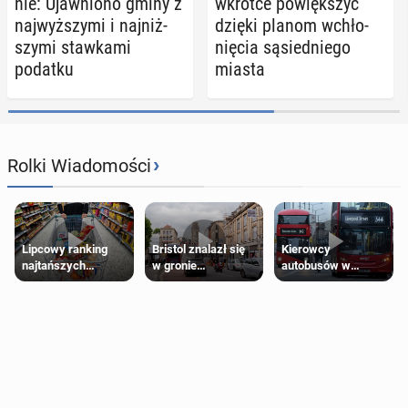
nie: Ujaw­nio­no gminy z
wkrótce po­więk­szyć
naj­wyż­szy­mi i naj­niż­
dzięki planom wchło­
szy­mi staw­ka­mi
nię­cia są­sied­nie­go
podatku
miasta
›
Rolki Wiadomości
Lipcowy ranking
Bristol znalazł się
Kierowcy
najtańszych
w gronie
autobusów w
supermarketów
najlepszych
Londynie
kierunków podróży
zapowiadają strajki
na świecie