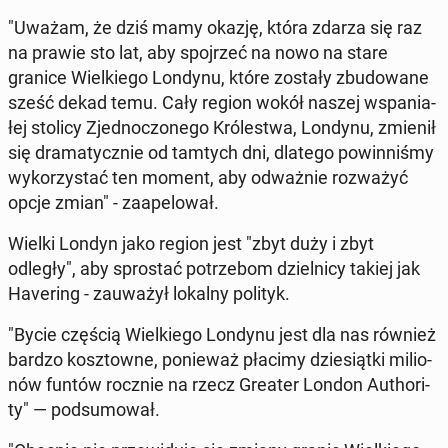
"Uważam, że dziś mamy okazję, która zdarza się raz
na prawie sto lat, aby spoj­rzeć na nowo na stare
granice Wiel­kie­go Londynu, które zostały zbu­do­wa­ne
sześć dekad temu. Cały region wokół naszej wspa­nia­
łej stolicy Zjed­no­czo­ne­go Kró­le­stwa, Londynu, zmienił
się dra­ma­tycz­nie od tamtych dni, dlatego po­win­ni­śmy
wy­ko­rzy­stać ten moment, aby od­waż­nie roz­wa­żyć
opcje zmian" - za­ape­lo­wał.
Wielki Londyn jako region jest "zbyt duży i zbyt
odległy", aby spro­stać po­trze­bom dziel­ni­cy takiej jak
Ha­ve­ring - za­uwa­żył lokalny polityk.
"Bycie częścią Wiel­kie­go Londynu jest dla nas również
bardzo kosz­tow­ne, po­nie­waż płacimy dzie­siąt­ki mi­lio­
nów funtów rocznie na rzecz Greater London Au­tho­ri­
ty" — pod­su­mo­wał.