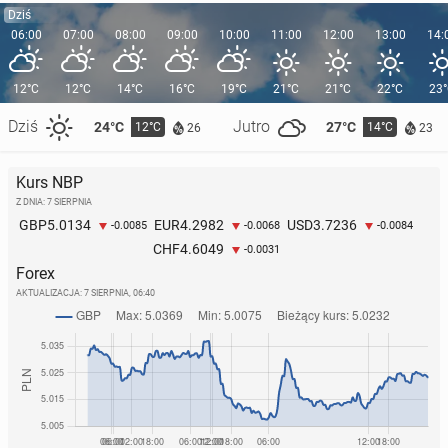
Dziś
06:00
07:00
08:00
09:00
10:00
11:00
12:00
13:00
14:
12°C
12°C
14°C
16°C
19°C
21°C
21°C
22°C
23
Dziś
Jutro
24°C
27°C
12°C
14°C
26
23
Kurs NBP
Z DNIA: 7 SIERPNIA
5.0134
4.2982
3.7236
GBP
EUR
USD
-0.0085
-0.0068
-0.0084
4.6049
CHF
-0.0031
Forex
AKTUALIZACJA:
7 SIERPNIA, 06:40