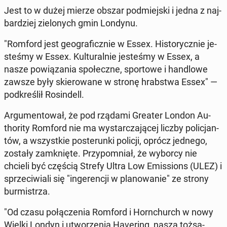
Jest to w dużej mierze obszar pod­miej­ski i jedna z naj­
bar­dziej zie­lo­nych gmin Londynu.
"Romford jest geo­gra­ficz­nie w Essex. Hi­sto­rycz­nie je­
ste­śmy w Essex. Kul­tu­ral­nie je­ste­śmy w Essex, a
nasze po­wią­za­nia spo­łecz­ne, spor­to­we i han­dlo­we
zawsze były skie­ro­wa­ne w stronę hrab­stwa Essex" —
pod­kre­ślił Ro­sin­dell.
Ar­gu­men­to­wał, że pod rządami Greater London Au­
tho­ri­ty Romford nie ma wy­star­cza­ją­cej liczby po­li­cjan­
tów, a wszyst­kie po­ste­run­ki policji, oprócz jednego,
zostały za­mknię­te. Przy­po­mniał, że wyborcy nie
chcieli być częścią Strefy Ultra Low Emis­sions (ULEZ) i
sprze­ci­wia­li się "in­ge­ren­cji w pla­no­wa­nie" ze strony
bur­mi­strza.
"Od czasu po­łą­cze­nia Romford i Horn­church w nowy
Wielki Londyn i utwo­rze­nia Ha­ve­ring, nasza toż­sa­