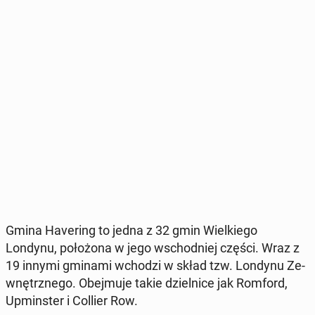
Gmina Ha­ve­ring to jedna z 32 gmin Wiel­kie­go
Londynu, po­ło­żo­na w jego wschod­niej części. Wraz z
19 innymi gminami wchodzi w skład tzw. Londynu Ze­
wnętrz­ne­go. Obej­mu­je takie dziel­ni­ce jak Romford,
Upmin­ster i Collier Row.