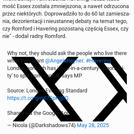
mość Essex została zmniej­szo­na, a nawet od­rzu­co­na
przez nie­któ­rych. Do­pro­wa­dzi­ło to do 60 lat za­mie­sza­
nia, dez­orien­ta­cji i nie­ustan­nej debaty na temat tego,
czy Romford i Ha­ve­ring po­zo­sta­ną częścią Essex, czy
nie" - dodał radny Romford.
Why not, they should ask the people who live there
what they want
@An­ge­la­Ray­ner
.
#Ha­ve­ring
London borough has 'once-in-a-century op­por­tu­ni­
ty' to split from capital, says MP
Source: London Evening Stan­dard
https://t.co/gmK7SpKgEQ
Shared via the Google App
— Nicola (@Dark­sha­dows74)
May 28, 2025