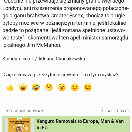
"Obecnie nie prze­wi­du­je się zmiany granic Wiel­kie­go
Londynu ani roz­sze­rze­nia pro­po­no­wa­ne­go po­łą­czo­ne­
go organu hrab­stwa Greater Essex, chociaż to drugie
byłoby możliwe w póź­niej­szym ter­mi­nie, jeśli lo­kal­nie
będzie to po­żą­da­ne i jeśli zostaną speł­nio­ne usta­wo­
we testy" - sko­men­to­wał ten apel mi­ni­ster sa­mo­rzą­du
lo­kal­ne­go Jim McMahon.
Standard.co.uk / Adriana Chodakowska
Dziękujemy za przeczytanie artykułu. Co o tym myślisz?
LINKI SPONSOROWANE
JAK DODAĆ?
Kanguro Removals to Europe, Man & Van
to EU