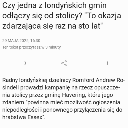
Czy jedna z lon­dyń­skich gmin
odłączy się od stolicy? "To okazja
zda­rza­ją­ca się raz na sto lat"
29 MAJA 2025, 16:30
Ten tekst przeczytasz w 3 minuty
Radny lon­dyń­skiej dziel­ni­cy Romford Andrew Ro­
sin­dell pro­wa­dzi kam­pa­nię na rzecz opusz­cze­
nia stolicy przez gminę Ha­ve­ring, która jego
zdaniem "powinna mieć moż­li­wość ogło­sze­nia
nie­pod­le­gło­ści i po­now­ne­go przy­łą­cze­nia się do
hrab­stwa Essex".