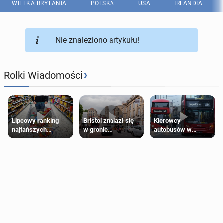
WIELKA BRYTANIA
POLSKA
USA
IRLANDIA
Nie znaleziono artykułu!
›
Rolki Wiadomości
Lipcowy ranking
Bristol znalazł się
Kierowcy
najtańszych
w gronie
autobusów w
supermarketów
najlepszych
Londynie
kierunków podróży
zapowiadają strajki
na świecie