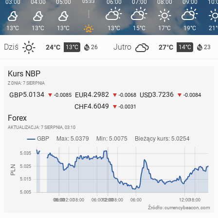
03:00
04:00
05:00
05:33
06:00
07:00
08:00
09:00
10:
13°C
13°C
13°C
13°C
15°C
17°C
19°C
21
Dziś
Jutro
24°C
27°C
13°C
14°C
26
23
Kurs NBP
Z DNIA: 7 SIERPNIA
5.0134
4.2982
3.7236
GBP
EUR
USD
-0.0085
-0.0068
-0.0084
4.6049
CHF
-0.0031
Forex
AKTUALIZACJA:
7 SIERPNIA, 03:10
Źródło: currencybeacon.com