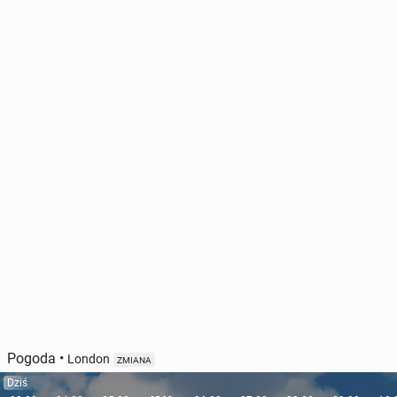
Pogoda
•
London
ZMIANA
Dziś