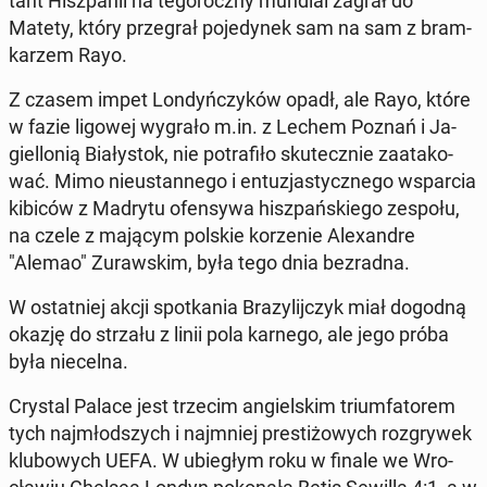
tant Hisz­pa­nii na te­go­rocz­ny mundial zagrał do
Matety, który prze­grał po­je­dy­nek sam na sam z bram­
ka­rzem Rayo.
Z czasem impet Lon­dyń­czy­ków opadł, ale Rayo, które
w fazie ligowej wygrało m.in. z Lechem Poznań i Ja­
giel­lo­nią Bia­ły­stok, nie po­tra­fi­ło sku­tecz­nie za­ata­ko­
wać. Mimo nie­ustan­ne­go i en­tu­zja­stycz­ne­go wspar­cia
kibiców z Madrytu ofen­sy­wa hisz­pań­skie­go zespołu,
na czele z mającym polskie ko­rze­nie Ale­xan­dre
"Alemao" Zu­raw­skim, była tego dnia bez­rad­na.
W ostat­niej akcji spo­tka­nia Bra­zy­lij­czyk miał dogodną
okazję do strzału z linii pola karnego, ale jego próba
była nie­cel­na.
Crystal Palace jest trzecim an­giel­skim trium­fa­to­rem
tych naj­młod­szych i naj­mniej pre­sti­żo­wych roz­gry­wek
klu­bo­wych UEFA. W ubie­głym roku w finale we Wro­