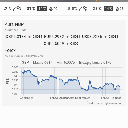
Dziś
Jutro
31°C
28°C
14°C
14°C
29
25
Kurs NBP
Z DNIA: 7 SIERPNIA
5.0134
4.2982
3.7236
GBP
EUR
USD
-0.0085
-0.0068
-0.0084
4.6049
CHF
-0.0031
Forex
AKTUALIZACJA:
7 SIERPNIA, 22:00
Źródło: currencybeacon.com