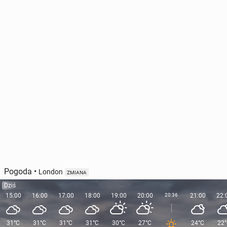
Pogoda
•
London
ZMIANA
Dziś
15:00
16:00
17:00
18:00
19:00
20:00
20:36
21:00
22:
31°C
31°C
31°C
31°C
30°C
27°C
24°C
22