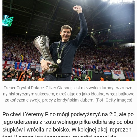
Trener Crystal Palace,
Oliver Glasner, jest nie­zwy­kle dumny
i wzru­szo­
ny hi­sto­rycz­nym suk­ce­sem, okre­śla­jąc go jako idealne, wręcz bajkowe
za­koń­cze­nie swojej pracy z lon­dyń­skim klubem
. (Fot. Getty Images)
Po chwili Yeremy Pino mógł pod­wyż­szyć na 2:0, ale po
jego ude­rze­niu z rzutu wolnego piłka odbiła się od obu
słupków i wróciła na boisko. W ko­lej­nej akcji re­pre­zen­