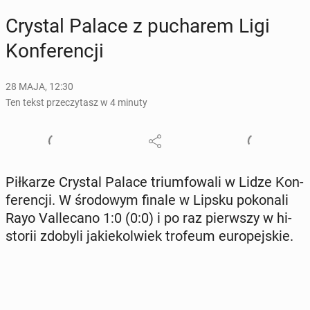
Crystal Palace z pu­cha­rem Ligi
Kon­fe­ren­cji
28 MAJA, 12:30
Ten tekst przeczytasz w 4 minuty
Pił­ka­rze Crystal Palace trium­fo­wa­li w Lidze Kon­
fe­ren­cji. W śro­do­wym finale w Lipsku po­ko­na­li
Rayo Val­le­ca­no 1:0 (0:0) i po raz pierw­szy w hi­
sto­rii zdobyli ja­kie­kol­wiek trofeum eu­ro­pej­skie.