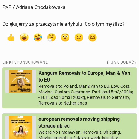
PAP / Adriana Chodakowska
Dziękujemy za przeczytanie artykułu. Co o tym myślisz?
LINKI SPONSOROWANE
JAK DODAĆ?
Kanguro Removals to Europe, Man & Van
to EU
Removals to Poland, Man&Van to EU, Low Cost,
Moving, Custom Clearance. Part load 5m3/300kg
- Full Load 20m31200kg, Removals to Germany,
Removals to Netherlands
european removals moving shipping
storage uk-eu
We are No1 Man&Van, Removals, Shipping,
Moving operating 6 days a week, Monday-