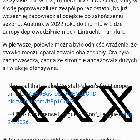
wszyst­kie pod wodzą trenera Olivera Gla­sne­ra, który w
środę po­pro­wa­dził ten zespół po raz ostatni, bo już
wcze­śniej za­po­wie­dział odej­ście po za­koń­cze­niu
sezonu. Au­striak w 2022 roku do triumfu w Lidze
Europy do­pro­wa­dził nie­miec­ki Ein­tracht Frank­furt.
W pierw­szej połowie można było odnieść wra­że­nie, że
stawka meczu spa­ra­li­żo­wa­ła oba zespoły. Gra była
za­cho­waw­cza, żadna ze stron nie an­ga­żo­wa­ła dużych
sił w akcje ofen­syw­ne.
The goal that sealed Crystal Pa­la­ce­'s first Eu­ro­pe­
an title ð
@FlixBus_DE
|
#UECL­GOTD
pic.twitter.com/ItBp1OeNZi
— UEFA Con­fe­ren­ce League (@Conf_League)
May
27, 2026
W tej części gry nie oddano ani jednego celnego