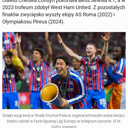
cła­wiu Chelsea Londyn po­ko­na­ła Betis Sewilla 4:1, a w
2023 trofeum zdobył West Ham United. Z po­zo­sta­łych
finałów zwy­cię­sko wyszły ekipy AS Roma (2022) i
Olym­pia­ko­su Pireus (2024).
Dzięki wy­gra­nej w finale Crystal Palace za­gwa­ran­to­wa­ło sobie bez­po­
śred­ni udział w fazie ligowej Ligi Europy w ko­lej­nym sezonie. (Fot.
Getty Images)