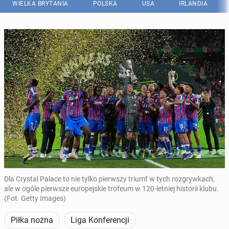
WIELKA BRYTANIA
POLSKA
USA
IRLANDIA
Dla Crystal Palace to nie tylko pierwszy triumf w tych rozgrywkach,
ale w ogóle pierwsze europejskie trofeum w 120-letniej historii klubu.
(Fot. Getty Images)
Piłka nożna
Liga Konferencji