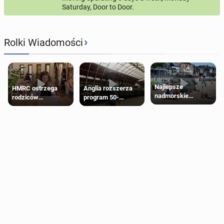
Saturday, Door to Door.
›
Rolki Wiadomości
Najlepsze
HMRC ostrzega
Anglia rozszerza
nadmorskie
rodziców
program 50-
miasteczko blisko
pobierających Child
procentowych
Londynu
Benefit. Mogą być
zniżek kolejowych
zobowiązani do
na 18-latków
zwrotu zasiłku