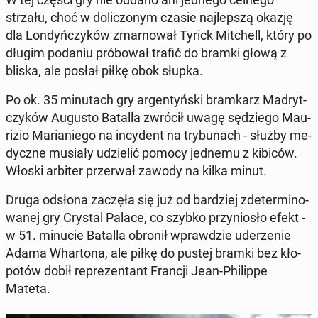
strzału, choć w do­li­czo­nym czasie naj­lep­szą okazję
dla Lon­dyń­czy­ków zmar­no­wał Tyrick Mit­chell, który po
długim podaniu pró­bo­wał trafić do bramki głową z
bliska, ale posłał piłkę obok słupka.
Po ok. 35 mi­nu­tach gry ar­gen­tyń­ski bram­karz Ma­dryt­
czy­ków Augusto Batalla zwrócił uwagę sę­dzie­go Mau­
ri­zio Ma­ria­nie­go na in­cy­dent na try­bu­nach - służby me­
dycz­ne musiały udzie­lić pomocy jednemu z kibiców.
Włoski arbiter prze­rwał zawody na kilka minut.
Druga odsłona zaczęła się już od bar­dziej zde­ter­mi­no­
wa­nej gry Crystal Palace, co szybko przy­nio­sło efekt -
w 51. minucie Batalla obronił wpraw­dzie ude­rze­nie
Adama Whar­to­na, ale piłkę do pustej bramki bez kło­
po­tów dobił re­pre­zen­tant Francji Jean-Phi­lip­pe
Mateta.