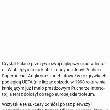
Crystal Palace prze­ży­wa swój naj­lep­szy czas w hi­sto­
rii. W ubie­głym roku klub z Londynu zdobył Puchar i
Su­per­pu­char Anglii oraz za­de­biu­to­wał w roz­gryw­kach
pod egidą UEFA (nie licząc epizodu w 1998 roku w nie­
ist­nie­ją­cym już i mało pre­sti­żo­wym Pu­cha­rze In­ter­to­
to), a teraz dołożył do tego eu­ro­pej­skie trofeum.
Wszyst­kie te sukcesy odniósł po raz pierw­szy i