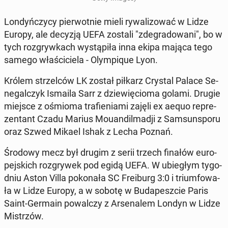
Lon­dyń­czy­cy pier­wot­nie mieli ry­wa­li­zo­wać w Lidze
Europy, ale decyzją UEFA zostali "zde­gra­do­wa­ni", bo w
tych roz­gryw­kach wy­stą­pi­ła inna ekipa mająca tego
samego wła­ści­cie­la - Olym­pi­que Lyon.
Królem strzel­ców LK został piłkarz Crystal Palace Se­
ne­gal­czyk Ismaila Sarr z dzie­wię­cio­ma golami. Drugie
miejsce z ośmioma tra­fie­nia­mi zajęli ex aequo re­pre­
zen­tant Czadu Marius Mo­uan­dil­ma­dji z Sam­sun­spo­ru
oraz Szwed Mikael Ishak z Lecha Poznań.
Środowy mecz był drugim z serii trzech finałów eu­ro­
pej­skich roz­gry­wek pod egidą UEFA. W ubie­głym ty­go­
dniu Aston Villa po­ko­na­ła SC Fre­iburg 3:0 i trium­fo­wa­
ła w Lidze Europy, a w sobotę w Bu­da­pesz­cie Paris
Saint-Germain po­wal­czy z Ar­se­na­lem Londyn w Lidze
Mi­strzów.