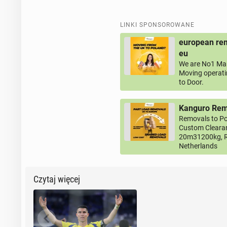
LINKI SPONSOROWANE
european rem
eu
We are No1 Man
Moving operati
to Door.
Kanguro Remo
Removals to Po
Custom Clearan
20m31200kg, R
Netherlands
Czytaj więcej