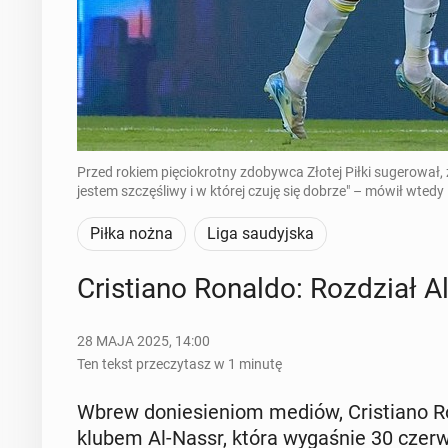
Przed rokiem pięciokrotny zdobywca Złotej Piłki sugerował, 
jestem szczęśliwy i w której czuję się dobrze" – mówił wte
Piłka nożna
Liga saudyjska
Cri­stia­no Ronaldo: Roz­dział A
28 MAJA 2025, 14:00
Ten tekst przeczytasz w 1 minutę
Wbrew do­nie­sie­niom mediów, Cri­stia­no R
klubem Al-Nassr, która wy­ga­śnie 30 czerwca