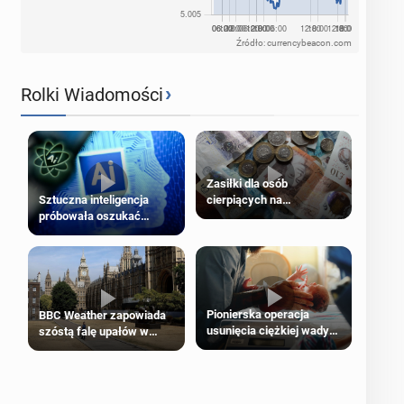
Źródło: currencybeacon.com
›
Rolki Wiadomości
Zasiłki dla osób
cierpiących na
Sztuczna inteligencja
schorzenia psychiczne
próbowała oszukać
człowieka
Pionierska operacja
BBC Weather zapowiada
usunięcia ciężkiej wady
szóstą falę upałów w
wrodzonej płodu w łonie
Londynie
matki