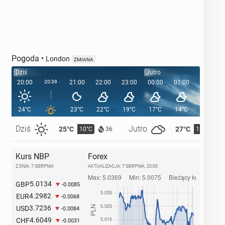
Pogoda
•
London
ZMIANA
Dziś
Jutro
20:00
20:39
21:00
22:00
23:00
00:00
01:00
02:00
24°C
23°C
22°C
19°C
17°C
14°C
13°C
Dziś
Jutro
25°C
27°C
10°C
11°C
36
Kurs NBP
Forex
Z DNIA: 7 SIERPNIA
AKTUALIZACJA:
7 SIERPNIA, 20:00
5.0134
GBP
-0.0085
4.2982
EUR
-0.0068
3.7236
USD
-0.0084
4.6049
CHF
-0.0031