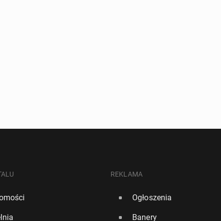
TALU
REKLAMA
omości
Ogłoszenia
lnia
Banery