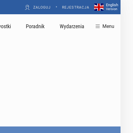
English
•
ZALOGUJ
REJESTRACJA
Version
ostki
Poradnik
Wydarzenia
Menu