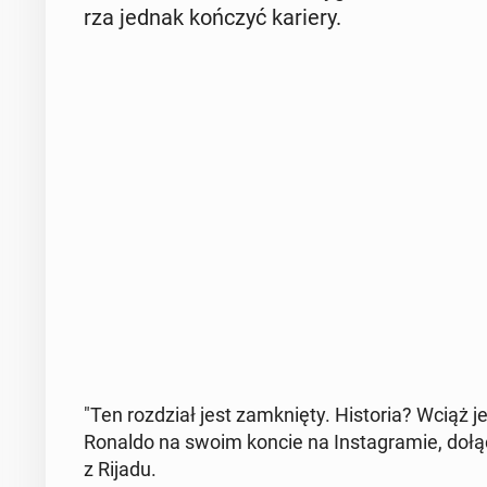
rza jednak kończyć kariery.
"Ten roz­dział jest za­mknię­ty. Hi­sto­ria? Wciąż
Ronaldo na swoim koncie na In­sta­gra­mie, do­łą
z Rijadu.