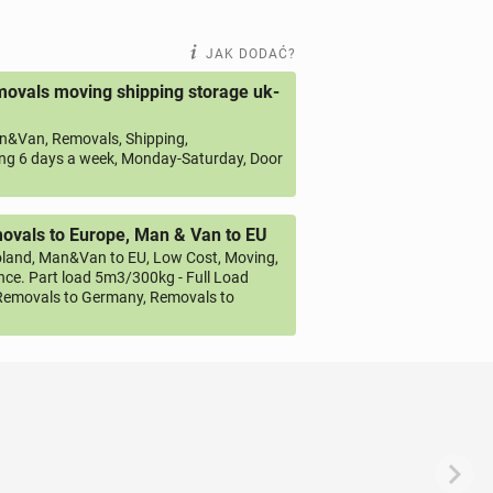
JAK DODAĆ?
ovals moving shipping storage uk-
&Van, Removals, Shipping,
ng 6 days a week, Monday-Saturday, Door
vals to Europe, Man & Van to EU
land, Man&Van to EU, Low Cost, Moving,
ce. Part load 5m3/300kg - Full Load
emovals to Germany, Removals to