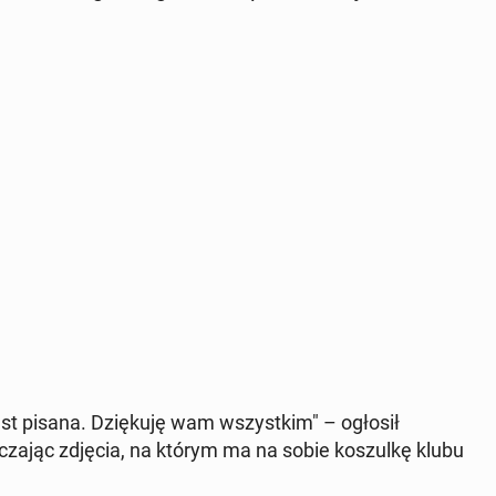
 jest pisana. Dzię­ku­ję wam wszyst­kim" – ogłosił
­cza­jąc zdjęcia, na którym ma na sobie ko­szul­kę klubu