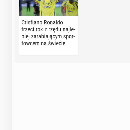
Cri­stia­no Ronaldo
trzeci rok z rzędu naj­le­
piej za­ra­bia­ją­cym spor­
tow­cem na świecie