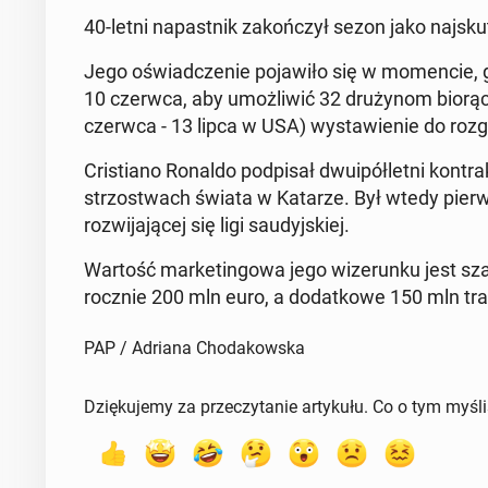
40-letni na­past­nik za­koń­czył sezon jako naj­sku­t
Jego oświad­cze­nie po­ja­wi­ło się w mo­men­cie, 
10 czerwca, aby umoż­li­wić 32 dru­ży­nom bio­rą
czerwca - 13 lipca w USA) wy­sta­wie­nie do roz­
Cri­stia­no Ronaldo pod­pi­sał dwu­ipół­let­ni kon
strzo­stwach świata w Katarze. Był wtedy pierw­
roz­wi­ja­ją­cej się ligi sau­dyj­skiej.
Wartość mar­ke­tin­go­wa jego wi­ze­run­ku jest s
rocznie 200 mln euro, a do­dat­ko­we 150 mln tra­
PAP / Adriana Chodakowska
Dziękujemy za przeczytanie artykułu. Co o tym myśl