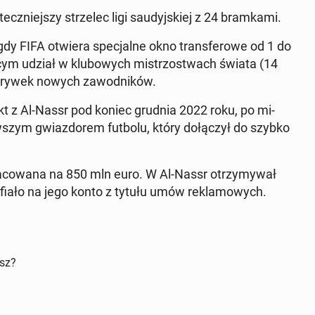
ecz­niej­szy strze­lec ligi sau­dyj­skiej z 24 bram­ka­mi.
gdy FIFA otwiera spe­cjal­ne okno trans­fe­ro­we od 1 do
­cym udział w klu­bo­wych mi­strzo­stwach świata (14
gry­wek nowych za­wod­ni­ków.
­trakt z Al-Nassr pod koniec grudnia 2022 roku, po mi­
szym gwiaz­do­rem futbolu, który do­łą­czył do szybko
za­co­wa­na na 850 mln euro. W Al-Nassr otrzy­my­wał
fia­ło na jego konto z tytułu umów re­kla­mo­wych.
isz?