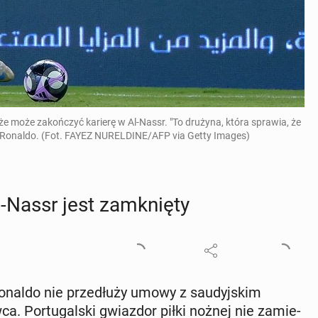
że może zakończyć karierę w Al-Nassr. "To drużyna, która sprawia, że
dy Ronaldo. (Fot. FAYEZ NURELDINE/AFP via Getty Images)
l-Nassr jest za­mknię­ty
onaldo nie prze­dłu­ży umowy z sau­dyj­skim
. Por­tu­gal­ski gwiaz­dor piłki nożnej nie za­mie­