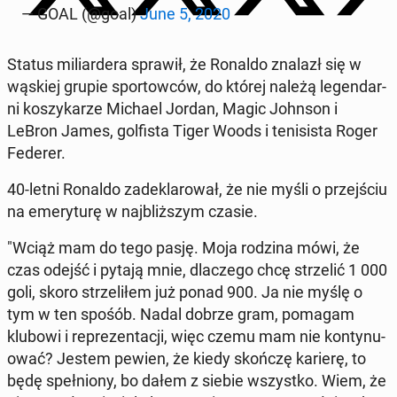
— GOAL (@goal)
June 5, 2020
Status mi­liar­de­ra sprawił, że Ronaldo znalazł się w
wąskiej grupie spor­tow­ców, do której należą le­gen­dar­
ni ko­szy­ka­rze Michael Jordan, Magic Johnson i
LeBron James, gol­fi­sta Tiger Woods i te­ni­si­sta Roger
Federer.
40-letni Ronaldo za­de­kla­ro­wał, że nie myśli o przej­ściu
na eme­ry­tu­rę w naj­bliż­szym czasie.
"Wciąż mam do tego pasję. Moja rodzina mówi, że
czas odejść i pytają mnie, dla­cze­go chcę strze­lić 1 000
goli, skoro strze­li­łem już ponad 900. Ja nie myślę o
tym w ten spośób. Nadal dobrze gram, pomagam
klubowi i re­pre­zen­ta­cji, więc czemu mam nie kon­ty­nu­
ować? Jestem pewien, że kiedy skończę karierę, to
będę speł­nio­ny, bo dałem z siebie wszyst­ko. Wiem, że