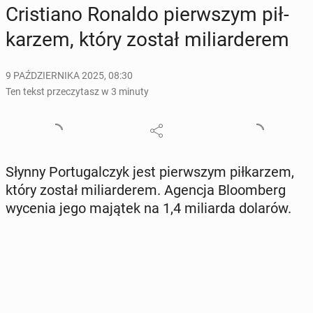
Cri­stia­no Ronaldo pierw­szym pił­
ka­rzem, który został mi­liar­de­rem
9 PAŹDZIERNIKA 2025, 08:30
Ten tekst przeczytasz w 3 minuty
Słynny Por­tu­gal­czyk jest pierw­szym pił­ka­rzem,
który został mi­liar­de­rem. Agencja Blo­om­berg
wycenia jego majątek na 1,4 mi­liar­da dolarów.