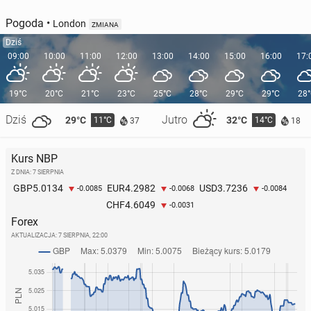
Pogoda
•
London
ZMIANA
Dziś
09:00
10:00
11:00
12:00
13:00
14:00
15:00
16:00
17:
19°C
20°C
21°C
23°C
25°C
28°C
29°C
29°C
28
Dziś
Jutro
29°C
32°C
11°C
14°C
37
18
Kurs NBP
Z DNIA: 7 SIERPNIA
5.0134
4.2982
3.7236
GBP
EUR
USD
-0.0085
-0.0068
-0.0084
4.6049
CHF
-0.0031
Forex
AKTUALIZACJA:
7 SIERPNIA, 22:00