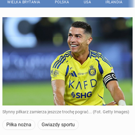
WIELKA BRYTANIA
POLSKA
USA
IRLANDIA
Słynny piłkarz zamierza jeszcze trochę pograć... (Fot. Getty Images)
Piłka nożna
Gwiazdy sportu