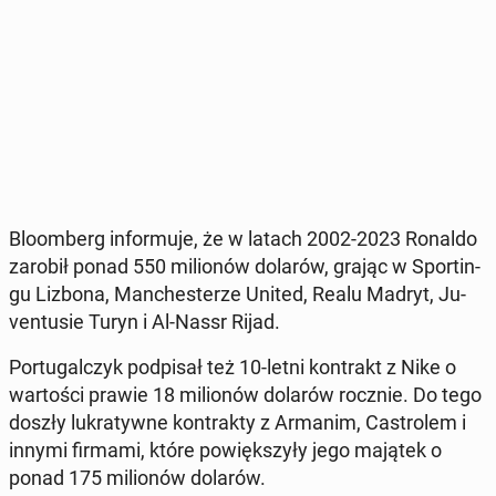
Blo­om­berg in­for­mu­je, że w latach 2002-2023 Ronaldo
zarobił ponad 550 mi­lio­nów dolarów, grając w Spor­tin­
gu Lizbona, Man­che­ste­rze United, Realu Madryt, Ju­
ven­tu­sie Turyn i Al-Nassr Rijad.
Por­tu­gal­czyk pod­pi­sał też 10-letni kon­trakt z Nike o
war­to­ści prawie 18 mi­lio­nów dolarów rocznie. Do tego
doszły lu­kra­tyw­ne kon­trak­ty z Armanim, Ca­stro­lem i
innymi firmami, które po­więk­szy­ły jego majątek o
ponad 175 mi­lio­nów dolarów.