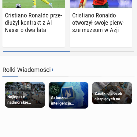
Cri­stia­no Ronaldo prze­
Cri­stia­no Ronaldo
dłu­żył kon­trakt z Al
otwo­rzył swoje pierw­
Nassr o dwa lata
sze muzeum w Azji
›
Rolki Wiadomości
Zasiłki dla osób
Najlepsze
Sztuczna
cierpiących na
nadmorskie
inteligencja
schorzenia
miasteczko blisko
próbowała oszukać
psychiczne
Londynu
człowieka