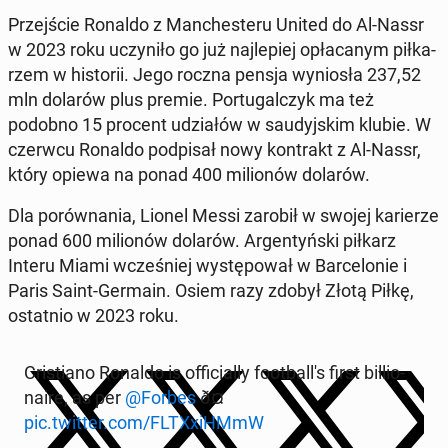
Przej­ście Ronaldo z Man­che­ste­ru United do Al-Nassr
w 2023 roku uczy­ni­ło go już naj­le­piej opła­ca­nym pił­ka­
rzem w hi­sto­rii. Jego roczna pensja wy­nio­sła 237,52
mln dolarów plus premie. Por­tu­gal­czyk ma też
podobno 15 procent udzia­łów w sau­dyj­skim klubie. W
czerwcu Ronaldo pod­pi­sał nowy kon­trakt z Al-Nassr,
który opiewa na ponad 400 mi­lio­nów dolarów.
Dla po­rów­na­nia, Lionel Messi zarobił w swojej ka­rie­rze
ponad 600 mi­lio­nów dolarów. Ar­gen­tyń­ski piłkarz
Interu Miami wcze­śniej wy­stę­po­wał w Bar­ce­lo­nie i
Paris Saint-Germain. Osiem razy zdobył Złotą Piłkę,
ostat­nio w 2023 roku.
Cri­stia­no Ronaldo is of­fi­cial­ly fo­ot­bal­l's first bil­lio­
na­ire, as per
@Forbes
ð¤
pic.twitter.com/FLTXxiHMmW