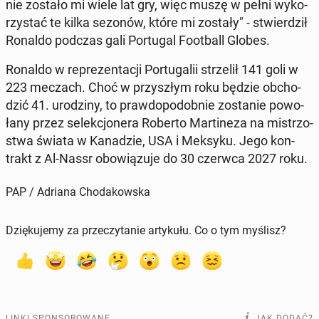
nie zostało mi wiele lat gry, więc muszę w pełni wy­ko­
rzy­stać te kilka sezonów, które mi zostały" - stwier­dził
Ronaldo podczas gali Por­tu­gal Fo­ot­ball Globes.
Ronaldo w re­pre­zen­ta­cji Por­tu­ga­lii strze­lił 141 goli w
223 meczach. Choć w przy­szłym roku będzie ob­cho­
dzić 41. uro­dzi­ny, to praw­do­po­dob­nie zo­sta­nie po­wo­
ła­ny przez se­lek­cjo­ne­ra Roberto Mar­ti­ne­za na mi­strzo­
stwa świata w Ka­na­dzie, USA i Meksyku. Jego kon­
trakt z Al-Nassr obo­wią­zu­je do 30 czerwca 2027 roku.
PAP / Adriana Chodakowska
Dziękujemy za przeczytanie artykułu. Co o tym myślisz?
LINKI SPONSOROWANE
JAK DODAĆ?