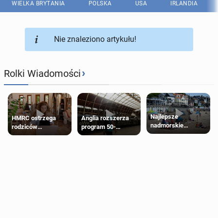
WIELKA BRYTANIA
POLSKA
USA
IRLANDIA
Nie znaleziono artykułu!
›
Rolki Wiadomości
Najlepsze
HMRC ostrzega
Anglia rozszerza
nadmorskie
rodziców
program 50-
miasteczko blisko
pobierających Child
procentowych
Londynu
Benefit. Mogą być
zniżek kolejowych
zobowiązani do
na 18-latków
zwrotu zasiłku