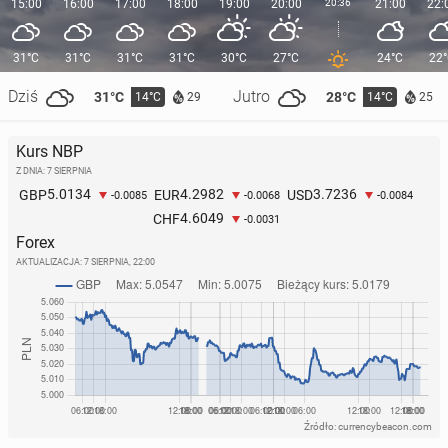
15:00
16:00
17:00
18:00
19:00
20:00
20:36
21:00
22:
31°C
31°C
31°C
31°C
30°C
27°C
24°C
22
Dziś
Jutro
31°C
28°C
14°C
14°C
29
25
Kurs NBP
Z DNIA: 7 SIERPNIA
5.0134
4.2982
3.7236
GBP
EUR
USD
-0.0085
-0.0068
-0.0084
4.6049
CHF
-0.0031
Forex
AKTUALIZACJA:
7 SIERPNIA, 22:00
Źródło: currencybeacon.com