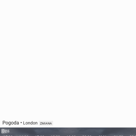
Pogoda
•
London
ZMIANA
Dziś