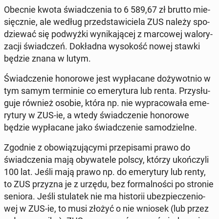
Obecnie kwota świad­cze­nia to 6 589,67 zł brutto mie­
sięcz­nie, ale według przed­sta­wi­cie­la ZUS należy spo­
dzie­wać się pod­wyż­ki wy­ni­ka­ją­cej z mar­co­wej wa­lo­ry­
za­cji świad­czeń. Do­kład­na wy­so­kość nowej stawki
będzie znana w lutym.
Świad­cze­nie ho­no­ro­we jest wy­pła­ca­ne do­ży­wot­nio w
tym samym ter­mi­nie co eme­ry­tu­ra lub renta. Przy­słu­
gu­je również osobie, która np. nie wy­pra­co­wa­ła eme­
ry­tu­ry w ZUS-ie, a wtedy świad­cze­nie ho­no­ro­we
będzie wy­pła­ca­ne jako świad­cze­nie sa­mo­dziel­ne.
Zgodnie z obo­wią­zu­ją­cy­mi prze­pi­sa­mi prawo do
świad­cze­nia mają oby­wa­te­le polscy, którzy ukoń­czy­li
100 lat. Jeśli mają prawo np. do eme­ry­tu­ry lub renty,
to ZUS przyzna je z urzędu, bez for­mal­no­ści po stronie
seniora. Jeśli stu­la­tek nie ma hi­sto­rii ubez­pie­cze­nio­
wej w ZUS-ie, to musi złożyć o nie wniosek (lub przez