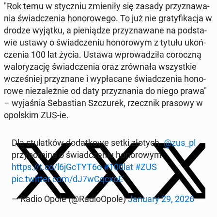
"Rok temu w stycz­niu zmie­ni­ły się zasady przy­zna­wa­
nia świad­cze­nia ho­no­ro­we­go. To już nie gra­ty­fi­ka­cja w
drodze wyjątku, a pie­nią­dze przy­zna­wa­ne na pod­sta­
wie ustawy o świad­cze­niu ho­no­ro­wym z tytułu ukoń­
cze­nia 100 lat życia. Ustawa wpro­wa­dzi­ła co­rocz­ną
wa­lo­ry­za­cję świad­cze­nia oraz zrów­na­ła wszyst­kie
wcze­śniej przy­zna­ne i wy­pła­ca­ne świad­cze­nia ho­no­
ro­we nie­za­leż­nie od daty przy­zna­nia do niego prawa"
– wy­ja­śnia Se­ba­stian Szczu­rek, rzecz­nik prasowy w
opol­skim ZUS-ie.
Dla stu­lat­ków do­dat­ko­we setki złotych.
@zus_pl
przy­po­mi­na o świad­cze­niu ho­no­ro­wym
https://t.co/l6jGcTYT6o
#100lat
#ZUS
pic.twitter.com/dJ7wCqcxoE
— Radio Opole (@Ra­dio­Opo­le)
January 29, 2026