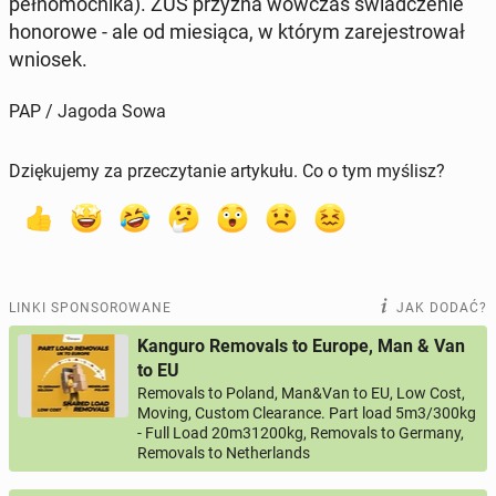
peł­no­moc­ni­ka). ZUS przyzna wówczas świad­cze­nie
ho­no­ro­we - ale od mie­sią­ca, w którym za­re­je­stro­wał
wniosek.
PAP / Jagoda Sowa
Dziękujemy za przeczytanie artykułu. Co o tym myślisz?
LINKI SPONSOROWANE
JAK DODAĆ?
Kanguro Removals to Europe, Man & Van
to EU
Removals to Poland, Man&Van to EU, Low Cost,
Moving, Custom Clearance. Part load 5m3/300kg
- Full Load 20m31200kg, Removals to Germany,
Removals to Netherlands