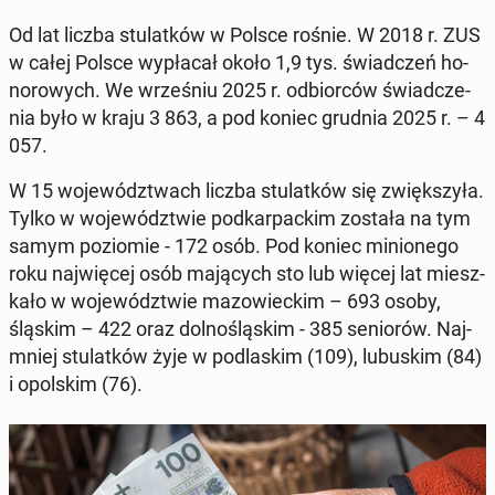
Od lat liczba stu­lat­ków w Polsce rośnie. W 2018 r. ZUS
w całej Polsce wy­pła­cał około 1,9 tys. świad­czeń ho­
no­ro­wych. We wrze­śniu 2025 r. od­bior­ców świad­cze­
nia było w kraju 3 863, a pod koniec grudnia 2025 r. – 4
057.
W 15 wo­je­wódz­twach liczba stu­lat­ków się zwięk­szy­ła.
Tylko w wo­je­wódz­twie pod­kar­pac­kim została na tym
samym po­zio­mie - 172 osób. Pod koniec mi­nio­ne­go
roku naj­wię­cej osób ma­ją­cych sto lub więcej lat miesz­
ka­ło w wo­je­wódz­twie ma­zo­wiec­kim – 693 osoby,
śląskim – 422 oraz dol­no­ślą­skim - 385 se­nio­rów. Naj­
mniej stu­lat­ków żyje w pod­la­skim (109), lu­bu­skim (84)
i opol­skim (76).