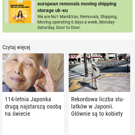
european removals moving shipping
storage uk-eu
We are No1 Man&Van, Removals, Shipping,
Moving operating 6 days a week, Monday-
Saturday, Door to Door.
Czytaj więcej
114-letnia Japonka
Re­kor­do­wa liczba stu­
drugą naj­star­szą osobą
lat­ków w Japonii.
na świecie
Głównie są to kobiety