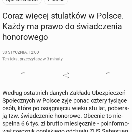
Coraz więcej stu­lat­ków w Polsce.
Każdy ma prawo do świad­cze­nia
ho­no­ro­we­go
30 STYCZNIA, 12:00
Ten tekst przeczytasz w 3 minuty
Według ostat­nich danych Zakładu Ubez­pie­czeń
Spo­łecz­nych w Polsce żyje ponad cztery tysiące
osób, które po osią­gnię­ciu wieku stu lat, po­bie­ra­
ją tzw. świad­cze­nie ho­no­ro­we. Obecnie to nie­
speł­na 6,6 tys. zł brutto mie­sięcz­nie - po­in­for­mo­
wał rzecz­nik opol­skie­go od­dzia­łu ZUS Se­ba­stian