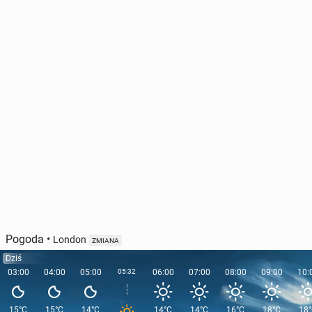
Pogoda
•
London
ZMIANA
Dziś
03:00
04:00
05:00
05:32
06:00
07:00
08:00
09:00
10:
15°C
15°C
14°C
14°C
14°C
16°C
18°C
18