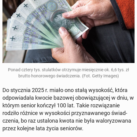
Ponad cztery tys. stu­lat­ków otrzy­mu­je mie­sięcz­nie ok. 6,6 tys. zł
brutto ho­no­ro­we­go świad­cze­nia. (Fot. Getty Images)
Do stycz­nia 2025 r. miało ono stałą wy­so­kość, która
od­po­wia­da­ła kwocie bazowej obo­wią­zu­ją­cej w dniu, w
którym senior kończył 100 lat. Takie roz­wią­za­nie
rodziło różnice w wy­so­ko­ści przy­zna­wa­ne­go świad­
cze­nia, bo raz usta­lo­na kwota nie była wa­lo­ry­zo­wa­na
przez kolejne lata życia se­nio­rów.