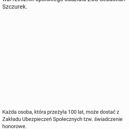
Szczu­rek.
Każda osoba, która prze­ży­ła 100 lat, może dostać z
Zakładu Ubez­pie­czeń Spo­łecz­nych tzw. świad­cze­nie
ho­no­ro­we.