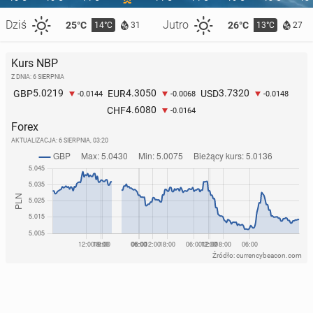
Dziś
Jutro
25°C
26°C
14°C
13°C
31
27
Kurs NBP
Z DNIA: 6 SIERPNIA
5.0219
4.3050
3.7320
GBP
EUR
USD
-0.0144
-0.0068
-0.0148
4.6080
CHF
-0.0164
Forex
AKTUALIZACJA:
6 SIERPNIA, 03:20
Źródło: currencybeacon.com