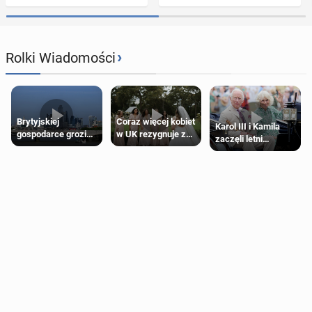
›
Rolki Wiadomości
Brytyjskiej
Coraz więcej kobiet
Karol III i Kamila
gospodarce grozi
w UK rezygnuje z
zaczęli letni
recesja, jeśli
roli druhny na
odpoczynek po
kryzys na Bliskim
ślubie
Igrzyskach
Wschodzie się
Wspólnoty w
przedłuży
Glasgow