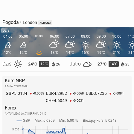
Pogoda
•
London
ZMIANA
Dziś
04:00
05:00
05:33
06:00
07:00
08:00
09:00
10:00
11:
12°C
12°C
13°C
14°C
16°C
19°C
21°C
21
Dziś
Jutro
24°C
27°C
12°C
14°C
26
23
Kurs NBP
Z DNIA: 7 SIERPNIA
5.0134
4.2982
3.7236
GBP
EUR
USD
-0.0085
-0.0068
-0.0084
4.6049
CHF
-0.0031
Forex
AKTUALIZACJA:
7 SIERPNIA, 04:10