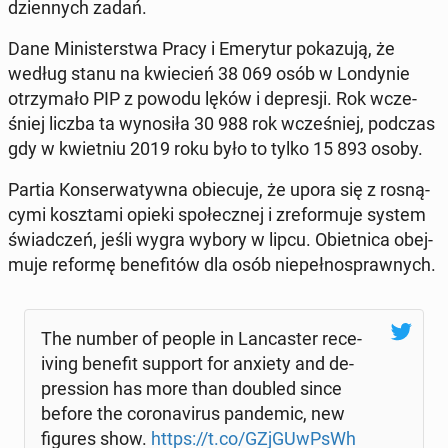
dzien­nych zadań.
Dane Mi­ni­ster­stwa Pracy i Eme­ry­tur po­ka­zu­ją, że
według stanu na kwie­cień 38 069 osób w Lon­dy­nie
otrzy­ma­ło PIP z powodu lęków i de­pre­sji. Rok wcze­
śniej liczba ta wy­no­si­ła 30 988 rok wcze­śniej, podczas
gdy w kwiet­niu 2019 roku było to tylko 15 893 osoby.
Partia Kon­ser­wa­tyw­na obie­cu­je, że upora się z ro­sną­
cy­mi kosz­ta­mi opieki spo­łecz­nej i zre­for­mu­je system
świad­czeń, jeśli wygra wybory w lipcu. Obiet­ni­ca obej­
mu­je reformę be­ne­fi­tów dla osób nie­peł­no­spraw­nych.
The number of people in Lan­ca­ster re­ce­
iving benefit support for anxiety and de­
pres­sion has more than doubled since
before the co­ro­na­vi­rus pan­de­mic, new
figures show.
https://t.co/GZj­GUwP­sWh