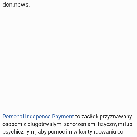
don.news.
Per­so­nal In­de­pen­ce Payment
to zasiłek przy­zna­wa­ny
osobom z dłu­go­trwa­ły­mi scho­rze­nia­mi fi­zycz­ny­mi lub
psy­chicz­ny­mi, aby pomóc im w kon­ty­nu­owa­niu co­