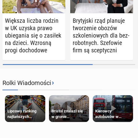
Większa liczba rodzin
Bry­tyj­ski rząd planuje
w UK uzyska prawo
two­rze­nie obozów
ubie­ga­nia się o zasiłek
szko­le­nio­wych dla bez­
na dzieci. Wzrosną
ro­bot­nych. Sze­fo­wie
progi do­cho­do­we
firm są scep­tycz­ni
›
Rolki Wiadomości
Lipcowy ranking
Bristol znalazł się
Kierowcy
najtańszych
w gronie
autobusów w
supermarketów
najlepszych
Londynie
kierunków podróży
zapowiadają strajki
na świecie