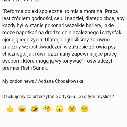
"Reforma opieki spo­łecz­nej to misja moralna. Praca
jest źródłem god­no­ści, celu i nadziei, dlatego chcę, aby
każdy był w stanie pokonać wszel­kie bariery, jakie
może na­po­tkać na drodze do nie­za­leż­ne­go i sa­tys­fak­
cjo­nu­ją­ce­go życia. Dlatego ogło­si­li­śmy zarówno
znaczny wzrost świad­czeń w za­kre­sie zdrowia psy­
chicz­ne­go, jak również zmiany za­pew­nia­ją­ce pracę
osobom, które mogą ją wy­ko­ny­wać" - oświad­czył
premier Rishi Sunak.
Mylondon.news / Adriana Chodakowska
Dziękujemy za przeczytanie artykułu. Co o tym myślisz?