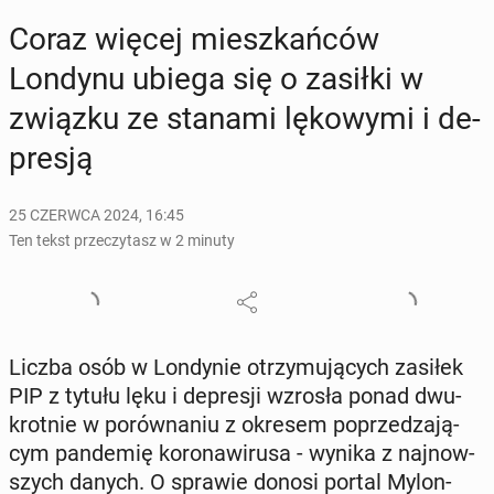
Coraz więcej miesz­kań­ców
Londynu ubiega się o zasiłki w
związku ze stanami lę­ko­wy­mi i de­
pre­sją
25 CZERWCA 2024, 16:45
Ten tekst przeczytasz w 2 minuty
Liczba osób w Lon­dy­nie otrzy­mu­ją­cych zasiłek
PIP z tytułu lęku i de­pre­sji wzrosła ponad dwu­
krot­nie w po­rów­na­niu z okresem po­prze­dza­ją­
cym pan­de­mię ko­ro­na­wi­ru­sa - wynika z naj­now­
szych danych. O sprawie donosi portal My­lon­