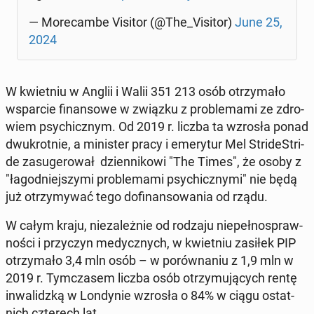
— Mo­re­cam­be Visitor (@The_Visitor)
June 25,
2024
W kwiet­niu w Anglii i Walii 351 213 osób otrzy­ma­ło
wspar­cie fi­nan­so­we w związku z pro­ble­ma­mi ze zdro­
wiem psy­chicz­nym. Od 2019 r. liczba ta wzrosła ponad
dwu­krot­nie, a mi­ni­ster pracy i eme­ry­tur Mel Stri­de­Stri­
de za­su­ge­ro­wał dzien­ni­ko­wi "The Times", że osoby z
"ła­god­niej­szy­mi pro­ble­ma­mi psy­chicz­ny­mi" nie będą
już otrzy­my­wać tego do­fi­nan­so­wa­nia od rządu.
W całym kraju, nie­za­leż­nie od rodzaju nie­peł­no­spraw­
no­ści i przy­czyn me­dycz­nych, w kwiet­niu zasiłek PIP
otrzy­ma­ło 3,4 mln osób – w po­rów­na­niu z 1,9 mln w
2019 r. Tym­cza­sem liczba osób otrzy­mu­ją­cych rentę
in­wa­lidz­ką w Lon­dy­nie wzrosła o 84% w ciągu ostat­
nich czte­rech lat.