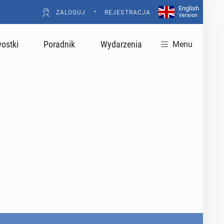
English
•
ZALOGUJ
REJESTRACJA
Version
ostki
Poradnik
Wydarzenia
Menu