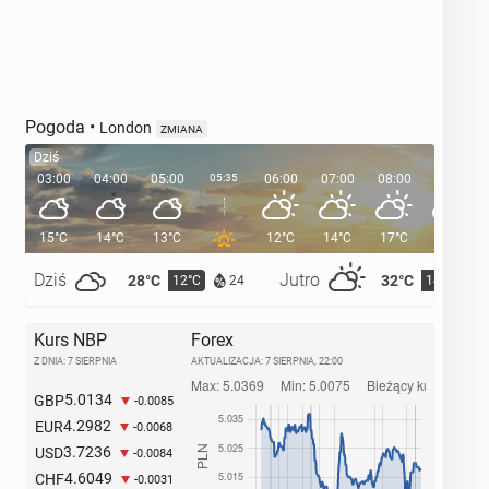
Pogoda
•
London
ZMIANA
Dziś
03:00
04:00
05:00
05:35
06:00
07:00
08:00
09:00
15°C
14°C
13°C
12°C
14°C
17°C
21°C
Dziś
Jutro
28°C
32°C
12°C
14°C
24
Kurs NBP
Forex
Z DNIA: 7 SIERPNIA
AKTUALIZACJA:
7 SIERPNIA, 22:00
5.0134
GBP
-0.0085
4.2982
EUR
-0.0068
3.7236
USD
-0.0084
4.6049
CHF
-0.0031