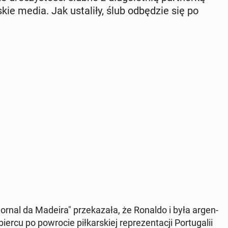
al­skie media. Jak usta­li­ły, ślub od­bę­dzie się po
"Jornal da Madeira" prze­ka­za­ła, że Ronaldo i była ar­gen­
 po po­wro­cie pił­kar­skiej re­pre­zen­ta­cji Por­tu­ga­lii