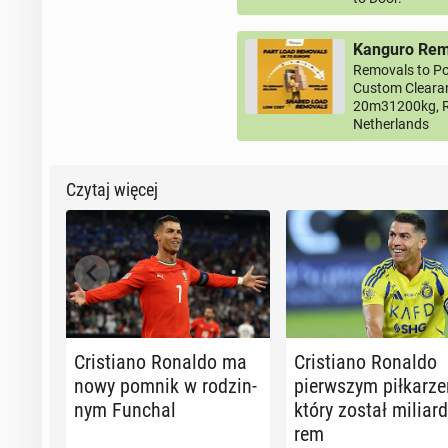
Kanguro Remo
Removals to Po
Custom Clearan
20m31200kg, R
Netherlands
Czytaj więcej
Cri­stia­no Ronaldo ma
Cri­stia­no Ronaldo
nowy pomnik w ro­dzin­
pierw­szym pił­ka­rz
nym Funchal
który został mi­liar­d
rem