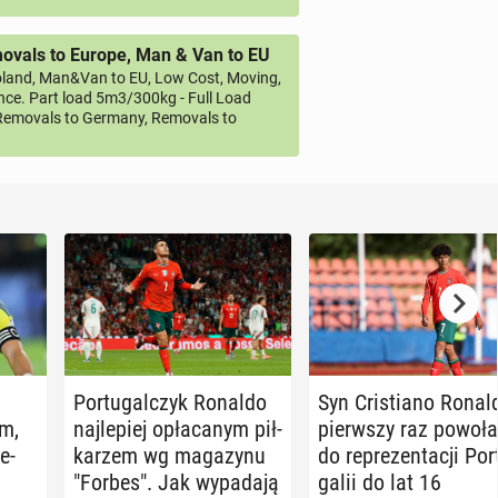
vals to Europe, Man & Van to EU
land, Man&Van to EU, Low Cost, Moving,
ce. Part load 5m3/300kg - Full Load
emovals to Germany, Removals to
Por­tu­gal­czyk Ronaldo
Syn Cri­stia­no Ronal
em,
naj­le­piej opła­ca­nym pił­
pierw­szy raz po­wo­ła
e­
ka­rzem wg ma­ga­zy­nu
do re­pre­zen­ta­cji Por­
"Forbes". Jak wy­pa­da­ją
ga­lii do lat 16