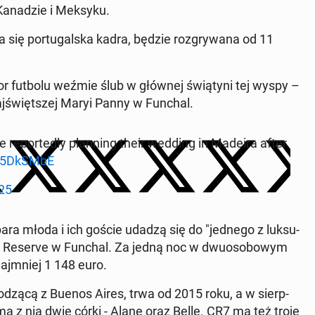
a­na­dzie i Meksyku.
­ła się por­tu­gal­ska kadra, będzie roz­gry­wa­na od 11
az­dor futbolu weźmie ślub w głównej świą­ty­ni tej wyspy –
aj­święt­szej Maryi Panny w Funchal.
re re­por­te­dly plan­ning their wedding in Madeira after
8y5DkSMbE
025
i para młoda i ich goście udadzą się do "jednego z luk­su­
The Reserve w Funchal. Za jedną noc w dwu­oso­bo­wym
naj­mniej 1 148 euro.
ho­dzą­cą z Buenos Aires, trwa od 2015 roku, a w sierp­
 ma z nią dwie córki - Alanę oraz Bellę. CR7 ma też troje