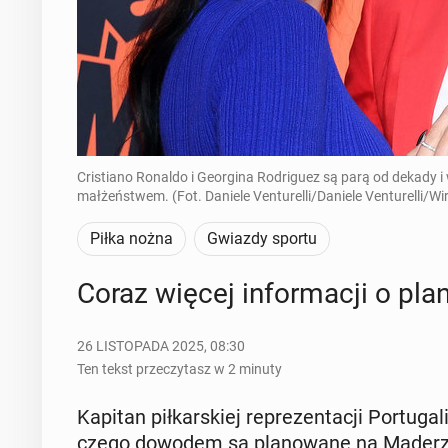
Cristiano Ronaldo i Georgina Rodriguez są parą od dekady i w
małżeństwem. (Fot. Daniele Venturelli/Daniele Venturelli/W
Piłka nożna
Gwiazdy sportu
Coraz więcej in­for­ma­cji o pla
26 LISTOPADA 2025, 08:30
Ten tekst przeczytasz w 2 minuty
Kapitan pił­kar­skiej re­pre­zen­ta­cji Por­tu­ga­
czego dowodem są pla­no­wa­ne na Maderze uro