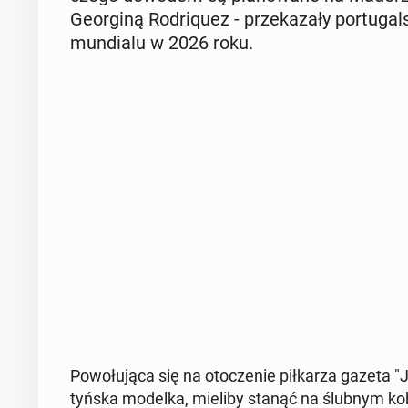
Geo­r­gi­ną Ro­dri­qu­ez - prze­ka­za­ły por­tu­g
mun­dia­lu w 2026 roku.
Po­wo­łu­ją­ca się na oto­cze­nie pił­ka­rza gazeta 
tyń­ska modelka, mieliby stanąć na ślubnym ko­bier­cu