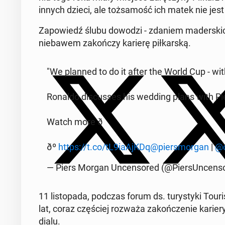
innych dzieci, ale toż­sa­mość ich matek nie jes
Za­po­wiedź ślubu dowodzi - zdaniem ma­der­skich 
nie­ba­wem za­koń­czy karierę pił­kar­ską.
"We planned to do it after the World Cup - wit
Ronaldo di­scus­ses his wedding plans with Pie
Watch more ð
ðº
https://t.co/tL9iaAjKDq
@pier­smor­gan
|
@c
— Piers Morgan Un­cen­so­red (@Pier­sUn­cen­s
11 li­sto­pa­da, podczas forum ds. tu­ry­sty­ki Tour
lat, coraz czę­ściej rozważa za­koń­cze­nie karier
dia­lu.