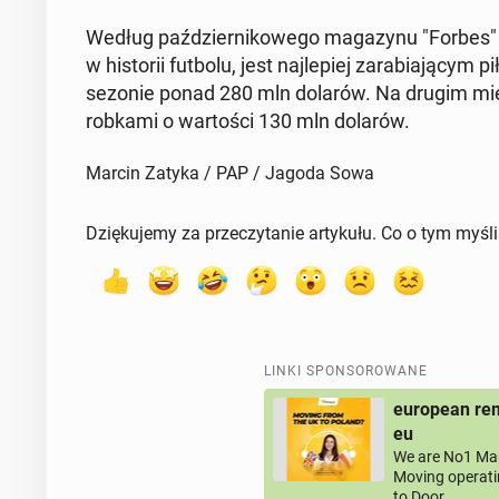
Według paź­dzier­ni­ko­we­go ma­ga­zy­nu "Forbes
w hi­sto­rii futbolu, jest naj­le­piej za­ra­bia­ją­cym
sezonie ponad 280 mln dolarów. Na drugim miejsc
rob­ka­mi o war­to­ści 130 mln dolarów.
Marcin Zatyka / PAP / Jagoda Sowa
Dziękujemy za przeczytanie artykułu. Co o tym myśl
LINKI SPONSOROWANE
european rem
eu
We are No1 Man
Moving operati
to Door.