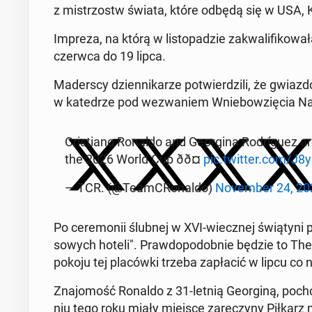
z mi­strzostw świata, które odbędą się w USA, K
Impreza, na którą w li­sto­pa­dzie za­kwa­li­fi­ko­wa
czerwca do 19 lipca.
Ma­der­scy dzien­ni­ka­rze po­twier­dzi­li, że gwi
w ka­te­drze pod we­zwa­niem Wnie­bo­wzię­cia N
Cri­stia­no Ronaldo and Geo­r­gi­na Ro­drígu­ez a
the 2026 World Cup ðð¤
pic.twitter.com/J
— TCR. (@Te­am­CRo­nal­do)
No­vem­ber 24, 2
Po ce­re­mo­nii ślubnej w XVI-wiecz­nej świą­ty­n
so­wych hoteli". Praw­do­po­dob­nie będzie to 
pokoju tej pla­ców­ki trzeba za­pła­cić w lipcu co 
Zna­jo­mość Ronaldo z 31-letnią Geo­r­gi­ną, po­c
niu tego roku miały miejsce za­rę­czy­ny Piłkarz