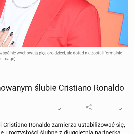
spólnie wychowują pięcioro dzieci, ale dotąd nie zostali formalnie
ireImage)
­no­wa­nym ślubie Cri­stia­no Ronaldo
lii Cri­stia­no Ronaldo za­mie­rza usta­bi­li­zo­wać się,
­czy­sto­ści ślubne z dłu­go­let­nią part­ner­ką