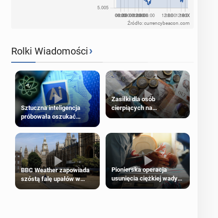
Źródło: currencybeacon.com
›
Rolki Wiadomości
Zasiłki dla osób
cierpiących na
Sztuczna inteligencja
schorzenia psychiczne
próbowała oszukać
człowieka
Pionierska operacja
BBC Weather zapowiada
usunięcia ciężkiej wady
szóstą falę upałów w
wrodzonej płodu w łonie
Londynie
matki