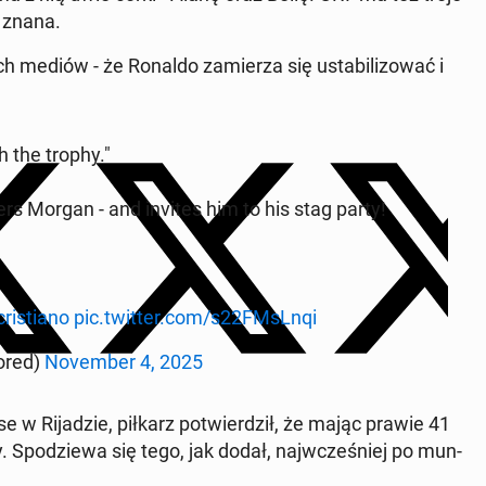
t znana.
mediów - że Ronaldo za­mie­rza się usta­bi­li­zo­wać i
h the trophy."
rs Morgan - and invites him to his stag party!
ri­stia­no
pic.twitter.com/s22FMsLnqi
o­red)
No­vem­ber 4, 2025
ise w Ri­ja­dzie, piłkarz po­twier­dził, że mając prawie 41
y. Spo­dzie­wa się tego, jak dodał, naj­wcze­śniej po mun­