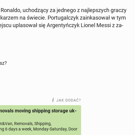
" Ronaldo, ucho­dzą­cy za jednego z naj­lep­szych graczy
 pił­ka­rzem na świecie. Por­tu­gal­czyk za­in­ka­so­wał w tym
u upla­so­wał się Ar­gen­tyń­czyk Lionel Messi z za­
isz?
JAK DODAĆ?
ovals moving shipping storage uk-
&Van, Removals, Shipping,
ng 6 days a week, Monday-Saturday, Door