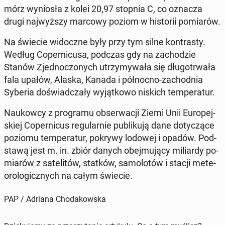
mórz wy­nio­sła z kolei 20,97 stopnia C, co oznacza
drugi naj­wyż­szy marcowy poziom w hi­sto­rii po­mia­rów.
Na świecie wi­docz­ne były przy tym silne kon­tra­sty.
Według Co­per­ni­cu­sa, podczas gdy na za­cho­dzie
Stanów Zjed­no­czo­nych utrzy­my­wa­ła się dłu­go­trwa­ła
fala upałów, Alaska, Kanada i pół­noc­no-za­chod­nia
Syberia do­świad­cza­ły wy­jąt­ko­wo niskich tem­pe­ra­tur.
Na­ukow­cy z pro­gra­mu ob­ser­wa­cji Ziemi Unii Eu­ro­pej­
skiej Co­per­ni­cus re­gu­lar­nie pu­bli­ku­ją dane do­ty­czą­ce
poziomu tem­pe­ra­tur, pokrywy lodowej i opadów. Pod­
sta­wą jest m. in. zbiór danych obej­mu­ją­cy mi­liar­dy po­
mia­rów z sa­te­li­tów, statków, sa­mo­lo­tów i stacji me­te­
oro­lo­gicz­nych na całym świecie.
PAP / Adriana Chodakowska