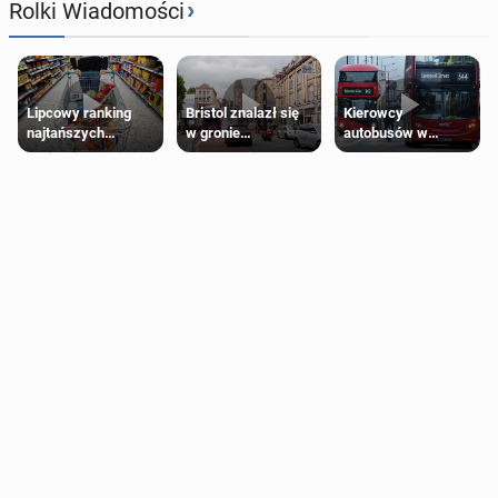
›
Rolki Wiadomości
Lipcowy ranking
Bristol znalazł się
Kierowcy
najtańszych
w gronie
autobusów w
supermarketów
najlepszych
Londynie
kierunków podróży
zapowiadają strajki
na świecie