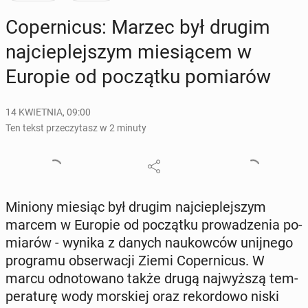
Co­per­ni­cus: Marzec był drugim
naj­cie­plej­szym mie­sią­cem w
Europie od po­cząt­ku po­mia­rów
14 KWIETNIA, 09:00
Ten tekst przeczytasz w 2 minuty
Miniony miesiąc był drugim naj­cie­plej­szym
marcem w Europie od po­cząt­ku pro­wa­dze­nia po­
mia­rów - wynika z danych na­ukow­ców unij­ne­go
pro­gra­mu ob­ser­wa­cji Ziemi Co­per­ni­cus. W
marcu od­no­to­wa­no także drugą naj­wyż­szą tem­
pe­ra­tu­rę wody mor­skiej oraz re­kor­do­wo niski