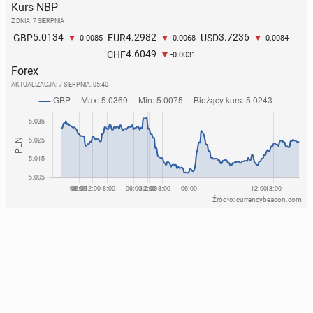
Kurs NBP
Z DNIA: 7 SIERPNIA
5.0134
4.2982
3.7236
GBP
EUR
USD
-0.0085
-0.0068
-0.0084
4.6049
CHF
-0.0031
Forex
AKTUALIZACJA:
7 SIERPNIA, 05:40
Źródło: currencybeacon.com