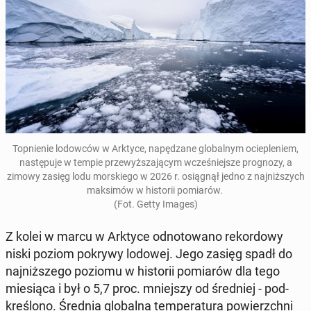
Top­nie­nie lo­dow­ców w Arktyce, na­pę­dza­ne glo­bal­nym ocie­ple­niem,
na­stę­pu­je w tempie prze­wyż­sza­ją­cym wcze­śniej­sze pro­gno­zy, a
zimowy zasięg lodu mor­skie­go w 2026 r. osią­gnął jedno z naj­niż­szych
mak­si­mów w hi­sto­rii po­mia­rów.
(Fot. Getty Images)
Z kolei w marcu w Arktyce od­no­to­wa­no re­kor­do­wy
niski poziom pokrywy lodowej. Jego zasięg spadł do
naj­niż­sze­go poziomu w hi­sto­rii po­mia­rów dla tego
mie­sią­ca i był o 5,7 proc. mniej­szy od śred­niej - pod­
kre­ślo­no. Średnia glo­bal­na tem­pe­ra­tu­ra po­wierzch­ni