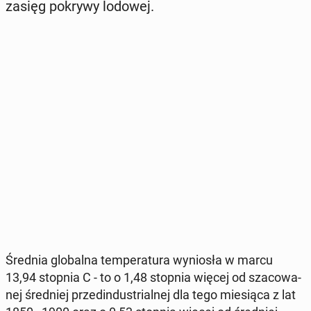
zasięg pokrywy lodowej.
Średnia glo­bal­na tem­pe­ra­tu­ra wy­nio­sła w marcu
13,94 stopnia C - to o 1,48 stopnia więcej od sza­co­wa­
nej śred­niej przed­in­du­strial­nej dla tego mie­sią­ca z lat