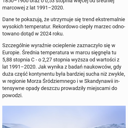
1850–1900 oraz o 0,53 stopnia więcej od śred­niej
mar­co­wej z lat 1991–2020.
Dane te po­ka­zu­ją, że utrzy­mu­je się trend eks­tre­mal­nie
wy­so­kich tem­pe­ra­tur. Re­kor­do­wo ciepły marzec od­no­
to­wa­no dotąd w 2024 roku.
Szcze­gól­nie wy­raź­nie ocie­ple­nie za­zna­czy­ło się w
Europie. Średnia tem­pe­ra­tu­ra w marcu się­gnę­ła tu
5,88 stopnia C - o 2,27 stopnia wyższa od war­to­ści z
lat 1991–2020. Jak wynika z badań na­ukow­ców, gdy
duża część kon­ty­nen­tu była bar­dziej sucha niż zwykle,
w re­gio­nie Morza Śród­ziem­ne­go i w Skan­dy­na­wii in­
ten­syw­ne opady deszczu pro­wa­dzi­ły miej­sca­mi do
powodzi.