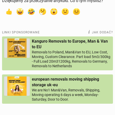
Dziękujemy za przeczytanie artykułu. Co o tym myślisz?
LINKI SPONSOROWANE
JAK DODAĆ?
Kanguro Removals to Europe, Man & Van
to EU
Removals to Poland, Man&Van to EU, Low Cost,
Moving, Custom Clearance. Part load 5m3/300kg
- Full Load 20m31200kg, Removals to Germany,
Removals to Netherlands
european removals moving shipping
storage uk-eu
We are No1 Man&Van, Removals, Shipping,
Moving operating 6 days a week, Monday-
Saturday, Door to Door.