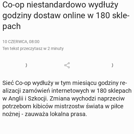
Co-op nie­stan­dar­do­wo wydłuży
godziny dostaw online w 180 skle­
pach
10 CZERWCA, 08:00
Ten tekst przeczytasz w 2 minuty
Sieć Co-op wydłuży w tym mie­sią­cu godziny re­
ali­za­cji za­mó­wień in­ter­ne­to­wych w 180 skle­pach
w Anglii i Szkocji. Zmiana wy­cho­dzi na­prze­ciw
po­trze­bom kibiców mi­strzostw świata w piłce
nożnej - zauważa lokalna prasa.