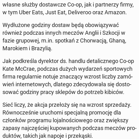
własne służby do­staw­cze Co-op, jak i part­ne­rzy firmy,
w tym Uber Eats, Just Eat, De­li­ve­roo oraz Amazon.
Wy­dłu­żo­ne godziny dostaw będą obo­wią­zy­wać
również podczas innych meczów Anglii i Szkocji w
fazie gru­po­wej, m.in. spotkań z Chor­wa­cją, Ghaną,
Ma­ro­kiem i Bra­zy­lią.
Jak pod­kre­śla dy­rek­tor ds. handlu de­ta­licz­ne­go Co-op
Kate McCrae, podczas dużych wy­da­rzeń spor­to­wych
firma re­gu­lar­nie notuje zna­czą­cy wzrost liczby za­mó­
wień in­ter­ne­to­wych, dlatego zde­cy­do­wa­ła się do­sto­
so­wać godziny pracy sklepów do potrzeb kibiców.
Sieć liczy, że akcja prze­ło­ży się na wzrost sprze­da­ży.
Rów­no­cze­śnie uru­cho­mi spe­cjal­ną pro­mo­cję dla
człon­ków pro­gra­mu lo­jal­no­ścio­we­go oraz zwięk­szy
zapasy naj­czę­ściej ku­po­wa­nych podczas meczów pro­
duk­tów, takich jak napoje i prze­ką­ski.