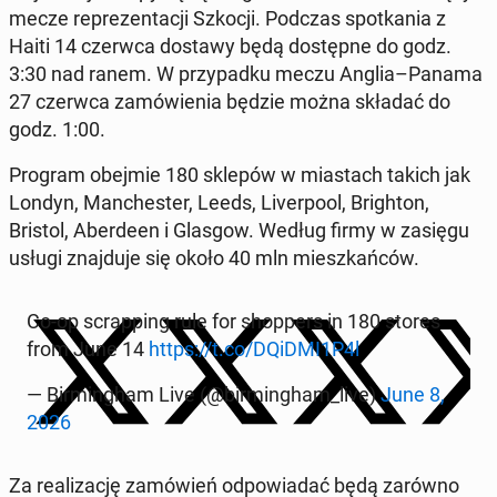
mecze re­pre­zen­ta­cji Szkocji. Podczas spo­tka­nia z
Haiti 14 czerwca dostawy będą do­stęp­ne do godz.
3:30 nad ranem. W przy­pad­ku meczu Anglia–Panama
27 czerwca za­mó­wie­nia będzie można składać do
godz. 1:00.
Program obejmie 180 sklepów w mia­stach takich jak
Londyn, Man­che­ster, Leeds, Li­ver­po­ol, Bri­gh­ton,
Bristol, Aber­de­en i Glasgow. Według firmy w zasięgu
usługi znaj­du­je się około 40 mln miesz­kań­ców.
Co-op scrap­ping rule for shop­pers in 180 stores
from June 14
https://t.co/DQiDMI1P4l
— Bir­ming­ham Live (@bir­ming­ham_live)
June 8,
2026
Za re­ali­za­cję za­mó­wień od­po­wia­dać będą zarówno