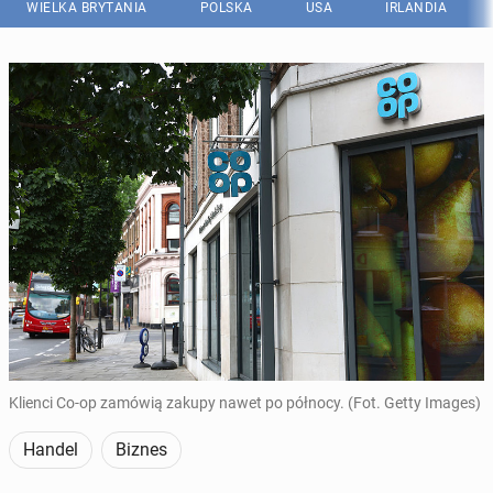
WIELKA BRYTANIA
POLSKA
USA
IRLANDIA
Klienci Co-op zamówią zakupy nawet po północy. (Fot. Getty Images)
Handel
Biznes