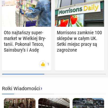
Oto naj­tań­szy su­per­
Mor­ri­sons zamknie 100
mar­ket w Wiel­kiej Bry­
sklepów w całym UK.
ta­nii. Pokonał Tesco,
Setki miejsc pracy są
Sa­ins­bu­ry’s i Asdę
za­gro­żo­ne
1
›
Rolki Wiadomości