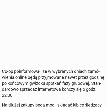
Co-op po­in­for­mo­wał, że w wy­bra­nych dniach za­mó­
wie­nia online będą przyj­mo­wa­ne nawet przez godzinę
po koń­co­wym gwizdku spotkań fazy gru­po­wej. Stan­
dar­do­wo sprze­daż in­ter­ne­to­wa kończy się o godz.
22:00.
Naj­dłu­żej zakupy będą mogli składać kibice śle­dzą­cy