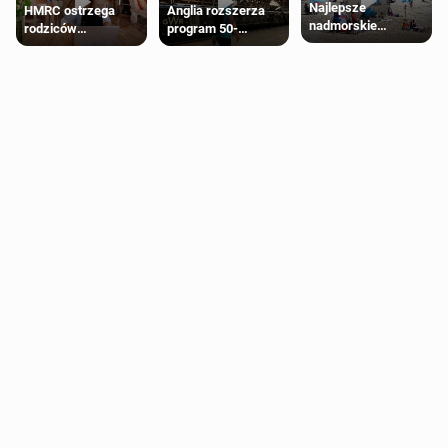
Najlepsze
HMRC ostrzega
Anglia rozszerza
nadmorskie
rodziców
program 50-
miasteczko blisko
pobierających Child
procentowych
Londynu
Benefit. Mogą być
zniżek kolejowych
zobowiązani do
na 18-latków
zwrotu zasiłku