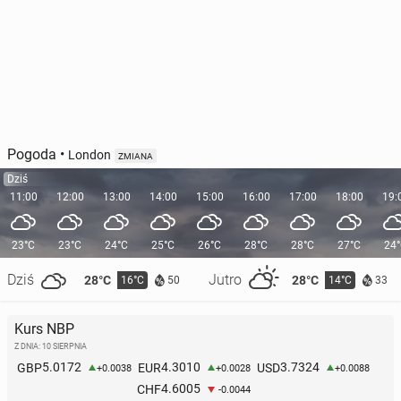
Pogoda
•
London
ZMIANA
Dziś
11:00
12:00
13:00
14:00
15:00
16:00
17:00
18:00
19:
23°C
23°C
24°C
25°C
26°C
28°C
28°C
27°C
24
Dziś
Jutro
28°C
28°C
16°C
14°C
50
33
Kurs NBP
Z DNIA: 10 SIERPNIA
5.0172
4.3010
3.7324
GBP
EUR
USD
+0.0038
+0.0028
+0.0088
4.6005
CHF
-0.0044