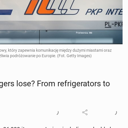
ejowy, który zapewnia komunikację między dużymi miastami oraz
liwia podróżowanie po Europie. (Fot. Getty Images)
gers lose? From re­frig­er­a­tors to