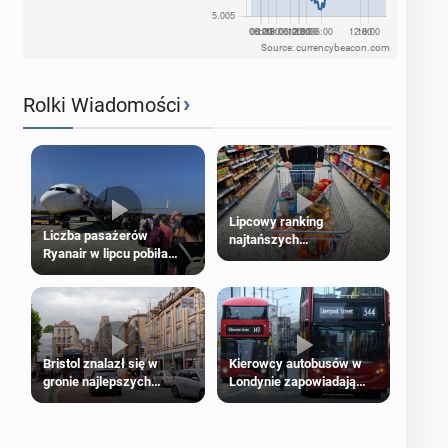
Source: currencybeacon.com
›
Rolki Wiadomości
Lipcowy ranking
Liczba pasażerów
najtańszych
Ryanair w lipcu pobiła
supermarketów
rekord
Bristol znalazł się w
Kierowcy autobusów w
gronie najlepszych
Londynie zapowiadają
kierunków podróży na
strajki
świecie