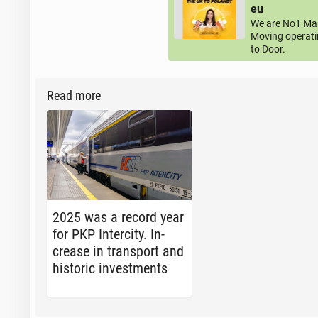
eu
We are No1 Man
Moving operati
to Door.
Read more
2025 was a record year
for PKP In­ter­ci­ty. In­
crease in trans­port and
his­toric in­vest­ments