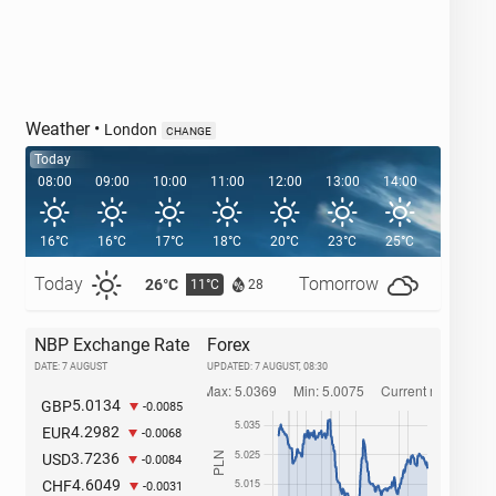
Weather
•
London
CHANGE
Today
08:00
09:00
10:00
11:00
12:00
13:00
14:00
15:00
16°C
16°C
17°C
18°C
20°C
23°C
25°C
26°C
Today
Tomorrow
26°C
27°C
11°C
1
28
NBP Exchange Rate
Forex
DATE: 7 AUGUST
UPDATED:
7 AUGUST, 08:30
5.0134
GBP
-0.0085
4.2982
EUR
-0.0068
3.7236
USD
-0.0084
4.6049
CHF
-0.0031