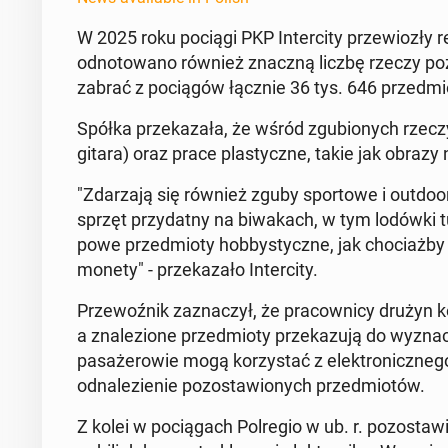
W 2025 roku pociągi PKP In­ter­ci­ty przewiozły
odno­towano również znaczną liczbę rzeczy po­
zabrać z pociągów łącznie 36 tys. 646 przed­m
Spółka przekaza­ła, że wśród zgu­bionych rzeczy z
gitara) oraz prace plas­ty­czne, takie jak obrazy 
"Zdarza­ją się również zguby sportowe i out­dooro
sprzęt przy­dat­ny na bi­wakach, w tym lodówki tu­ry
powe przed­mio­ty hob­bysty­czne, jak cho­ci­aż
monety" - przekaza­ło In­ter­ci­ty.
Prze­woźnik za­z­naczył, że pra­cown­i­cy drużyn
a znalezione przed­mio­ty przekazu­ją do wyz­na
pasażerowie mogą ko­rzys­tać z elek­tron­icznego
odnalezie­nie po­zostaw­ionych przed­miotów.
Z kolei w pocią­gach Pol­re­gio w ub. r. po­zostaw