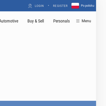
•
Po polsku
LOGIN
REGISTER
Automotive
Buy & Sell
Personals
Menu