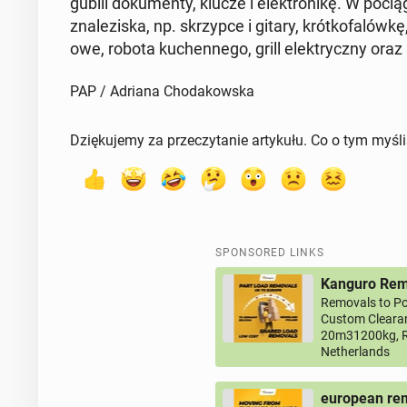
gubili doku­men­ty, klucze i elek­tron­ikę. W poci
znaleziska, np. skrzypce i gitary, krótko­falówkę, 
owe, robota kuchen­nego, grill elek­tryczny ora
PAP / Adriana Chodakowska
Dziękujemy za przeczytanie artykułu. Co o tym myśl
SPONSORED LINKS
Kanguro Remo
Removals to Po
Custom Clearan
20m31200kg, R
Netherlands
european rem