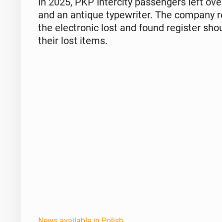
In 2025, PKP In­ter­ci­ty pas­sen­gers left o
and an antique type­writer. The company re
the elec­tron­ic lost and found reg­is­ter s
their lost items.
News available in Polish