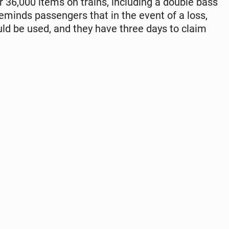
ver 36,000 items on trains, in­clud­ing a double bass
minds pas­sen­gers that in the event of a loss,
hould be used, and they have three days to claim