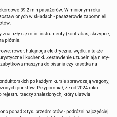
 reko­r­dowe 89,2 mln pasażerów. W min­ionym roku
zostaw­ionych w składach - pasażerowie za­pom­nieli
iotów.
nalazły się m.in. in­stru­men­ty (kon­tra­bas, skrzypce,
na płótnie.
we: rower, hu­la­jno­ga elek­trycz­na, wędki, a także
sty­czne i kuchen­ki. Zestaw­ie­nie uzu­peł­ni­a­ją ni­ety­
­by zabytkowa maszyna do pisania czy kasetka na
 kon­duk­tors­kich po każdym kursie sprawdza­ją wagony,
c­zonych punktów. Przy­pom­ni­ał, że od 2024 roku
 re­jestru rzeczy znalezionych, który ułatwia
­iono ponad 3 tys. przed­miotów - po­dróżni na­jczęś­ciej