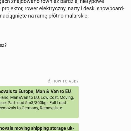
ą­gach zna­j­dowano również bardziej ni­ety­powe
pro­jek­tor, rower elek­tryczny, narty i deski snow­boar­d­
z naciąg­nięte na ramę płótno malarskie.
isz?
HOW TO ADD?
vals to Europe, Man & Van to EU
land, Man&Van to EU, Low Cost, Moving,
ce. Part load 5m3/300kg - Full Load
emovals to Germany, Removals to
ovals moving shipping storage uk-