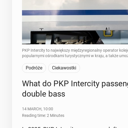
PKP Intercity to największy międzyregionalny operator kol
popularnymi ośrodkami turystycznymi w kraju, a także umoż
Podróże
Ciekawostki
What do PKP In­ter­ci­ty pas­sen­
double bass
14 MARCH, 10:00
Reading time: 2 Minutes