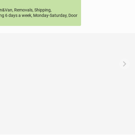
&Van, Removals, Shipping,
ng 6 days a week, Monday-Saturday, Door