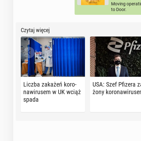
Moving operati
to Door.
Czytaj więcej
Liczba zakażeń ko­ro­
USA: Szef Pfizera z
na­wi­ru­sem w UK wciąż
żo­ny ko­ro­na­wi­ru­s
spada