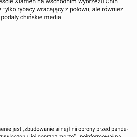
eście Xiamen na wschod­nim wy­brze­żu Chin
ie tylko rybacy wra­ca­ją­cy z połowu, ale również
 podały chiń­skie media.
­nie jest „zbu­do­wa­nie silnej linii obrony przed pan­de­
y­wle­cze­niu jej poprzez morze" - po­in­for­mo­wał na