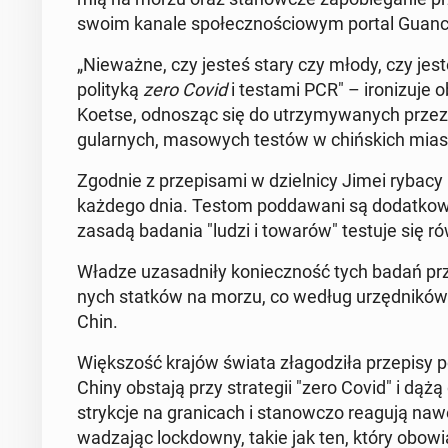
swoim kanale spo­łecz­no­ścio­wym portal Gu­an­ch
„Nie­waż­ne, czy jesteś stary czy młody, czy jes
po­li­ty­ką
zero Covid
i testami PCR" – iro­ni­zu­je
Koetse, od­no­sząc się do utrzy­my­wa­nych przez c
gu­lar­nych, ma­so­wych testów w chiń­skich mia­
Zgodnie z prze­pi­sa­mi w dziel­ni­cy Jimei rybac
każdego dnia. Testom pod­da­wa­ni są do­dat­ko
zasadą badania "ludzi i towarów" testuje się rów
Władze uza­sad­ni­ły ko­niecz­ność tych badań przy­p
nych statków na morzu, co według urzęd­ni­ków do­p
Chin.
Więk­szość krajów świata zła­go­dzi­ła prze­pi­sy p
Chiny obstają przy stra­te­gii "zero Covid" i dążą d
stryk­cje na gra­ni­cach i sta­now­czo reagują na
wa­dza­jąc lock­dow­ny, takie jak ten, który obo­w