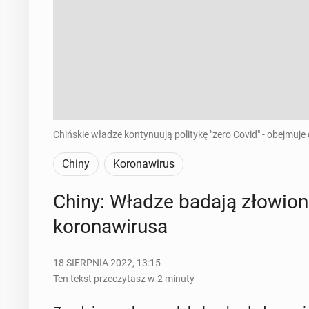
Chińskie władze kontynuują politykę "zero Covid" - obejmuje
Chiny
Koronawirus
Chiny: Władze badają zło­wio
ko­ro­na­wi­ru­sa
18 SIERPNIA 2022, 13:15
Ten tekst przeczytasz w 2 minuty