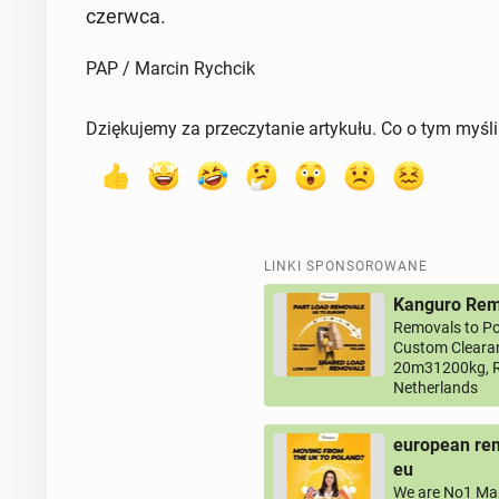
czerwca.
PAP / Marcin Rychcik
Dziękujemy za przeczytanie artykułu. Co o tym myśl
LINKI SPONSOROWANE
Kanguro Remo
Removals to Po
Custom Clearan
20m31200kg, R
Netherlands
european rem
eu
We are No1 Man