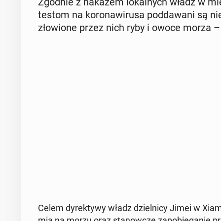
Zgodnie z nakazem lo­kal­nych władz w mi
testom na ko­ro­na­wi­ru­sa pod­da­wa­ni są n
zło­wio­ne przez nich ryby i owoce morza –
Celem dy­rek­ty­wy władz dziel­ni­cy Jimei w Xia­me
mią na morzu oraz sta­now­cze za­po­bie­ga­nie prz