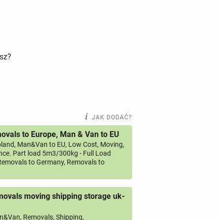
isz?
JAK DODAĆ?
vals to Europe, Man & Van to EU
land, Man&Van to EU, Low Cost, Moving,
ce. Part load 5m3/300kg - Full Load
emovals to Germany, Removals to
ovals moving shipping storage uk-
&Van, Removals, Shipping,