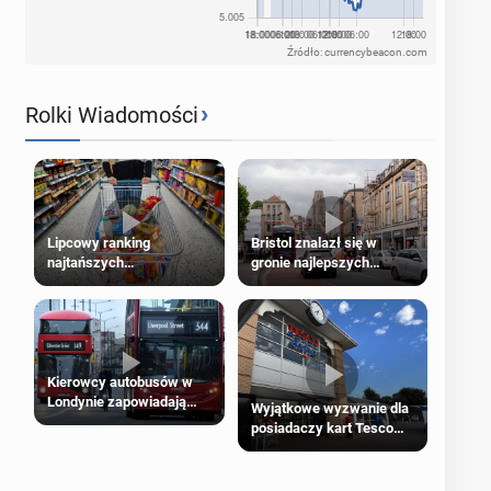
Źródło: currencybeacon.com
›
Rolki Wiadomości
Lipcowy ranking
Bristol znalazł się w
najtańszych
gronie najlepszych
supermarketów
kierunków podróży na
świecie
Kierowcy autobusów w
Londynie zapowiadają
Wyjątkowe wyzwanie dla
strajki
posiadaczy kart Tesco
Clubcard!