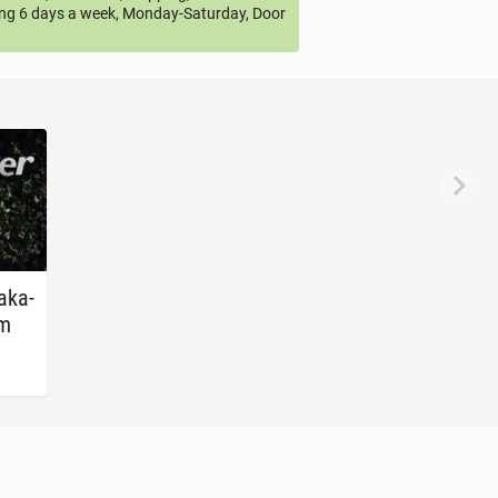
ng 6 days a week, Monday-Saturday, Door
a­ka­
em