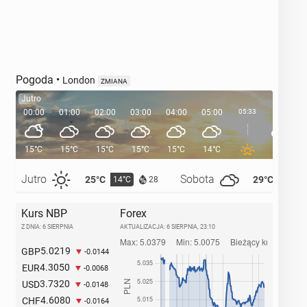
Pogoda
•
London
ZMIANA
Jutro
00:00
01:00
02:00
03:00
04:00
05:00
05:33
06:00
15°C
15°C
15°C
15°C
15°C
14°C
14°C
Jutro
Sobota
25°C
29°C
14°C
14°C
28
Kurs NBP
Forex
Z DNIA: 6 SIERPNIA
AKTUALIZACJA:
6 SIERPNIA, 23:10
5.0219
GBP
-0.0144
4.3050
EUR
-0.0068
3.7320
USD
-0.0148
4.6080
CHF
-0.0164