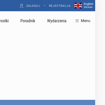
English
•
ZALOGUJ
REJESTRACJA
Version
ostki
Poradnik
Wydarzenia
Menu