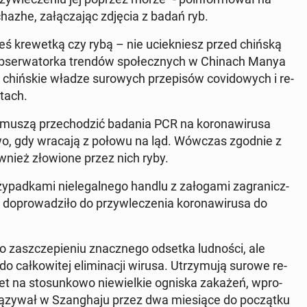
a­zhe, za­łą­cza­jąc zdjęcia z badań ryb.
teś kre­wet­ką czy rybą – nie uciek­niesz przed chińską
 ob­ser­wa­tor­ka trendów spo­łecz­nych w Chinach Manya
hiń­skie władze su­ro­wych prze­pi­sów co­vi­do­wych i re­
stach.
y muszą prze­cho­dzić badania PCR na ko­ro­na­wi­ru­sa
­wo, gdy wracają z połowu na ląd. Wówczas zgodnie z
nież zło­wio­ne przez nich ryby.
ad­ka­mi nie­le­gal­ne­go handlu z za­ło­ga­mi za­gra­nicz­
ro­wa­dzi­ło do przy­wle­cze­nia ko­ro­na­wi­ru­sa do
o za­szcze­pie­niu znacz­ne­go odsetka lud­no­ści, ale
o cał­ko­wi­tej eli­mi­na­cji wirusa. Utrzy­mu­ją surowe re­
wet na sto­sun­ko­wo nie­wiel­kie ogniska zakażeń, wpro­
ią­zy­wał w Szan­gha­ju przez dwa mie­sią­ce do po­cząt­ku