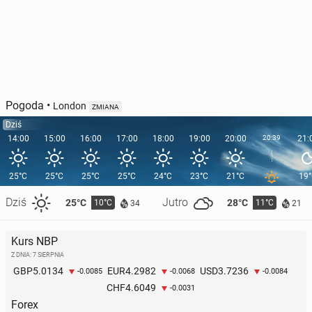
Pogoda
•
London
ZMIANA
Dziś
14:00
15:00
16:00
17:00
18:00
19:00
20:00
20:39
21:
25°C
25°C
25°C
25°C
24°C
23°C
21°C
19
Dziś
Jutro
25°C
28°C
10°C
11°C
34
21
Kurs NBP
Z DNIA: 7 SIERPNIA
5.0134
4.2982
3.7236
GBP
EUR
USD
-0.0085
-0.0068
-0.0084
4.6049
CHF
-0.0031
Forex