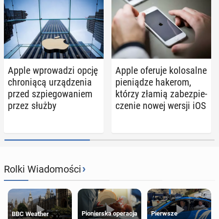
Apple wpro­wa­dzi opcję
Apple oferuje ko­lo­sal­ne
chro­nią­cą urzą­dze­nia
pie­nią­dze hakerom,
przed szpie­go­wa­niem
którzy złamią za­bez­pie­
przez służby
cze­nie nowej wersji iOS
›
Rolki Wiadomości
Pierwsze
Pionierska operacja
BBC Weather