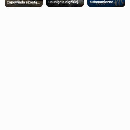
autonomiczne
usunięcia ciężkiej
zapowiada szóstą
Ubery pojawią się
wady wrodzonej
falę upałów w
w Londynie jeszcze
płodu w łonie matki
Londynie
tego lata