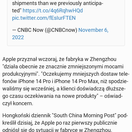
ship­ments than we pre­vio­usly an­ti­ci­pa­
ted"
https://t.co/4q6RqhwHQd
pic.twitter.com/fE­sIur­FTEN
— CNBC Now (@CNBCnow)
No­vem­ber 6,
2022
Apple przy­znał wczoraj, że fabryka w Zheng­zhou
"działa obecnie ze znacz­nie zmniej­szo­ny­mi mocami
pro­duk­cyj­ny­mi". "Ocze­ku­je­my mniej­szych dostaw te­le­
fo­nów iPhone 14 Pro i iPhone 14 Pro Max, niż spo­dzie­
wa­li­śmy się wcze­śniej, a klienci do­świad­czą dłuż­sze­
go czasu ocze­ki­wa­nia na nowe pro­duk­ty" – oświad­
czył koncern.
Hong­koń­ski dzien­nik "South China Morning Post" pod­
kre­ślił dzisiaj, że Apple po raz pierw­szy pu­blicz­nie
odniósł się do sy­tu­acji w fabryce w Zheng­zhou.