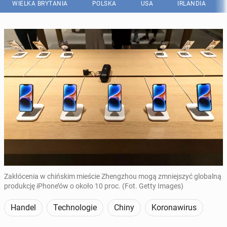
WIELKA BRYTANIA
POLSKA
USA
IRLANDIA
Zakłócenia w chińskim mieście Zhengzhou mogą zmniejszyć globalną
produkcję iPhone’ów o około 10 proc. (Fot. Getty Images)
Handel
Technologie
Chiny
Koronawirus