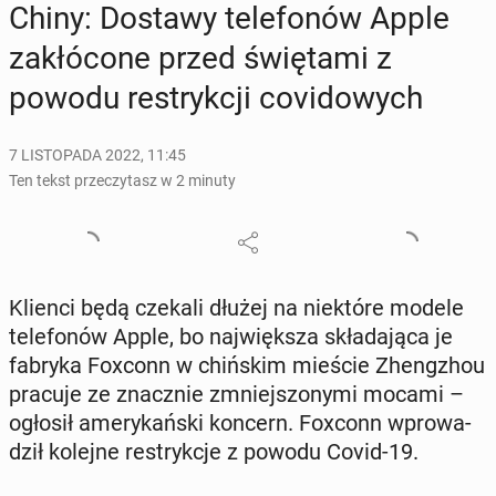
Chiny: Dostawy te­le­fo­nów Apple
za­kłó­co­ne przed świę­ta­mi z
powodu re­stryk­cji co­vi­do­wych
7 LISTOPADA 2022, 11:45
Ten tekst przeczytasz w 2 minuty
Klienci będą czekali dłużej na nie­któ­re modele
te­le­fo­nów Apple, bo naj­więk­sza skła­da­ją­ca je
fabryka Foxconn w chiń­skim mieście Zheng­zhou
pracuje ze znacz­nie zmniej­szo­ny­mi mocami –
ogłosił ame­ry­kań­ski koncern. Foxconn wpro­wa­
dził kolejne re­stryk­cje z powodu Covid-19.