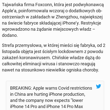
Taj­wań­ska firma Foxconn, która jest pod­wy­ko­naw­cą
Apple’a, po­in­for­mo­wa­ła wczoraj o do­dat­ko­wych ob­
ostrze­niach w za­kła­dach w Zheng­zhou, naj­więk­szej
na świecie fabryce skła­da­ją­cej iPhone’y. Re­stryk­cje
wpro­wa­dzo­no na żądanie miej­sco­wych władz –
dodano.
Strefa prze­my­sło­wa, w której mieści się fabryka, od 2
li­sto­pa­da objęta jest ścisłym lock­dow­nem z powodu
zakażeń ko­ro­na­wi­ru­sem. Chiń­skie władze dążą do
cał­ko­wi­tej eli­mi­na­cji wirusa i sta­now­czo reagują
nawet na sto­sun­ko­wo nie­wiel­kie ogniska choroby.
BRE­AKING: Apple warns Covid re­stric­tions
in China are hurting iPhone pro­duc­tion,
and the company now expects "lower
iPhone 14 Pro and iPhone 14 Pro Max