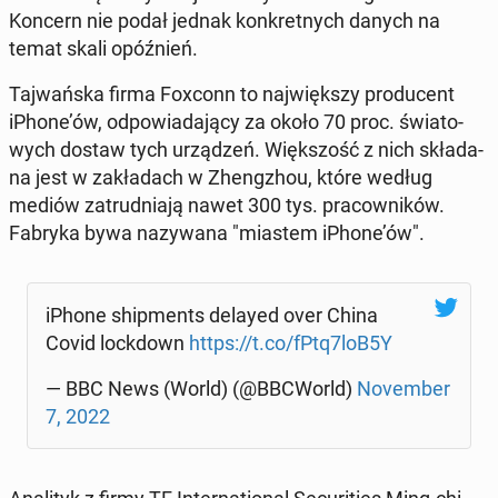
Koncern nie podał jednak kon­kret­nych danych na
temat skali opóź­nień.
Taj­wań­ska firma Foxconn to naj­więk­szy pro­du­cent
iPhone’ów, od­po­wia­da­ją­cy za około 70 proc. świa­to­
wych dostaw tych urzą­dzeń. Więk­szość z nich skła­da­
na jest w za­kła­dach w Zheng­zhou, które według
mediów za­trud­nia­ją nawet 300 tys. pra­cow­ni­ków.
Fabryka bywa na­zy­wa­na "miastem iPhone’ów".
iPhone ship­ments delayed over China
Covid lock­down
https://t.co/fPtq7loB5Y
— BBC News (World) (@BBCWorld)
No­vem­ber
7, 2022