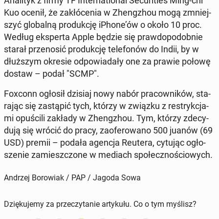
Ana­li­tyk z firmy TF In­ter­na­tio­nal Se­cu­ri­ties Ming-chi
Kuo ocenił, że za­kłó­ce­nia w Zheng­zhou mogą zmniej­
szyć glo­bal­ną pro­duk­cję iPhone’ów o około 10 proc.
Według eks­per­ta Apple będzie się praw­do­po­dob­nie
starał prze­no­sić pro­duk­cję te­le­fo­nów do Indii, by w
dłuż­szym okresie od­po­wia­da­ły one za prawie połowę
dostaw – podał "SCMP".
Foxconn ogłosił dzisiaj nowy nabór pra­cow­ni­ków, sta­
ra­jąc się za­stą­pić tych, którzy w związku z re­stryk­cja­
mi opu­ści­li zakłady w Zheng­zhou. Tym, którzy zde­cy­
du­ją się wrócić do pracy, za­ofe­ro­wa­no 500 juanów (69
USD) premii – podała agencja Reutera, cytując ogło­
sze­nie za­miesz­czo­ne w mediach spo­łecz­no­ścio­wych.
Andrzej Borowiak / PAP / Jagoda Sowa
Dziękujemy za przeczytanie artykułu. Co o tym myślisz?