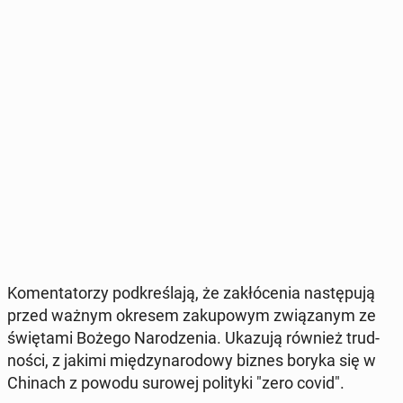
Ko­men­ta­to­rzy pod­kre­śla­ją, że za­kłó­ce­nia na­stę­pu­ją
przed ważnym okresem za­ku­po­wym zwią­za­nym ze
świę­ta­mi Bożego Na­ro­dze­nia. Ukazują również trud­
no­ści, z jakimi mię­dzy­na­ro­do­wy biznes boryka się w
Chinach z powodu surowej po­li­ty­ki "zero covid".