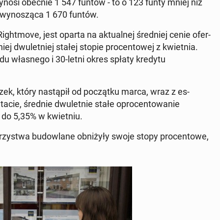
ynosi obecnie 1 547 funtów - to o 123 funty mniej niż
 wynoszą­ca 1 670 funtów.
t­move, jest oparta na ak­tu­al­nej śred­niej cenie ofer­
 dwulet­niej stałej stopie pro­cen­towej z kwiet­nia.
u włas­nego i 30-letni okres spłaty kredytu
ek, który nastąpił od początku marca, wraz z es­
ta­cie, średnie dwulet­nie stałe opro­cen­towanie
do 5,35% w kwiet­niu.
arzyst­wa bu­dowlane ob­niżyły swoje stopy pro­cen­towe,