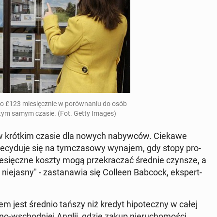
dnio £123 miesięcznie w porów­na­niu do osób
 tym samym czasie. (Fot. Getty Images)
w krótkim czasie dla nowych naby­w­ców. Ciekawe
de­cy­du­je się na tym­cza­sowy wynajem, gdy stopy pro­
iesięczne koszty mogą przekraczać średnie czynsze, a
e­jas­ny" - za­s­tanaw­ia się Colleen Babcock, ekspert­
em jest średnio tańszy niż kredyt hipoteczny w całej
c­no-wschod­niej Anglii, gdzie zakup nieru­chomoś­ci