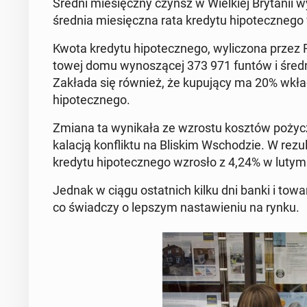
Średni miesięczny czynsz w Wielkiej Bry­tanii w
średnia miesięcz­na rata kredytu hipotecznego
Kwota kredytu hipotecznego, wylic­zona przez Righ
towej domu wynoszącej 373 971 funtów i śred­niej
Zakłada się również, że kupu­ją­cy ma 20% wkład
hipotecznego.
Zmiana ta wynikała ze wzrostu kosztów poży­cz
kalacją kon­flik­tu na Bliskim Wschodzie. W rezul
kredytu hipotecznego wzrosło z 4,24% w lutym 
Jednak w ciągu os­tat­nich kilku dni banki i to­w
co świad­czy o lepszym nastaw­ie­niu na rynku.