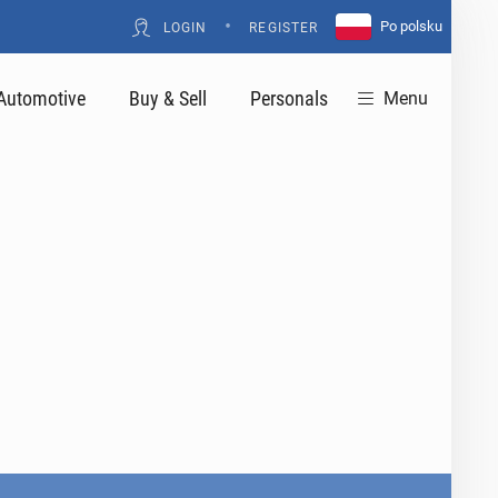
•
Po polsku
LOGIN
REGISTER
Automotive
Buy & Sell
Personals
Menu