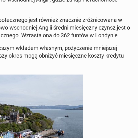
ipotecznego jest również znacznie zróżni­cow­ana w
iowo-wschod­niej Anglii średni miesięczny czynsz jest o
tecznego. Wzrasta ona do 362 funtów w Lon­dynie.
ięk­szym wkładem własnym, poży­cze­nie mniejszej
łuższy okres mogą obniżyć miesięczne koszty kredytu