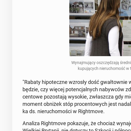
Wyna­j­mu­ją­cy os­zczędza­ją śre
kupu­ją­cych nieru­chomość w
"Rabaty hipoteczne wzrosły dość gwał­town­ie 
będzie, czy więcej po­tenc­jal­nych naby­w­ców z
cen­towe po­zosta­ją wysokie, zwłaszcza gdy m
moment obniżek stóp pro­cen­towych jest nadal ni
ka ds. nieru­chomoś­ci w Right­move.
Analiza Right­move pokazu­je, że chociaż wynaj
Wielkiej Bry­tanii, nie dotyczy to Szkocji i półno