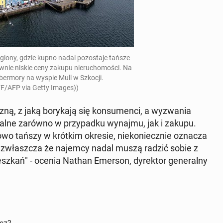
egiony, gdzie kupno nadal po­zosta­je tańsze
­wnie niskie ceny zakupu nieru­chomoś­ci. Na
­ber­mory na wyspie Mull w Szkocji.
F/AFP via Getty Images))
ną, z jaką bo­ryka­ją się kon­sumen­ci, a wyzwa­nia
alne zarówno w przy­pad­ku wynajmu, jak i zakupu.
o tańszy w krótkim okresie, niekoniecznie oznacza
wo, zwłaszcza że najemcy nadal muszą radzić sobie z
eszkań" - ocenia Nathan Emerson, dyrek­tor gen­er­al­ny