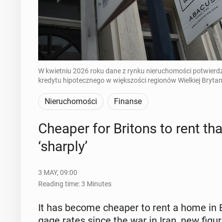
W kwietniu 2026 roku dane z rynku nieruchomości potwierdza
kredytu hipotecznego w większości regionów Wielkiej Brytani
Nieruchomości
Finanse
Cheaper for Britons to rent tha
‘sharply’
3 MAY, 09:00
Reading time: 3 Minutes
It has become cheaper to rent a home in Bri
gage rates since the war in Iran, new figu