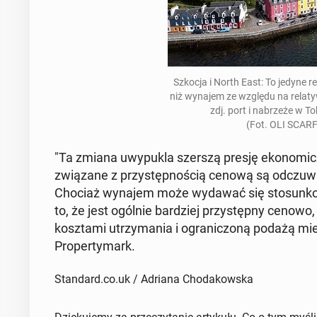
Szkocja i North East: To jedyne r
niż wynajem ze względu na re­laty
zdj. port i nabrzeże w To
(Fot. OLI SCARF
"Ta zmiana uwy­puk­la szerszą presję eko­nom­icz
związane z przys­tęp­noś­cią cenową są od­czuw
Chociaż wynajem może wydawać się sto­sunkow
to, że jest ogólnie bardziej przys­tęp­ny ceno
kosz­ta­mi utrzy­ma­nia i ogranic­zoną podażą mi
Prop­er­ty­mark.
Standard.co.uk / Adriana Chodakowska