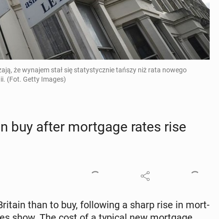
ją, że wynajem stał się statystycznie tańszy niż rata nowego
i. (Fot. Getty Images)
n buy after mort­gage rates rise
tain than to buy, fol­low­ing a sharp rise in mort­
res show. The cost of a typical new mort­gage