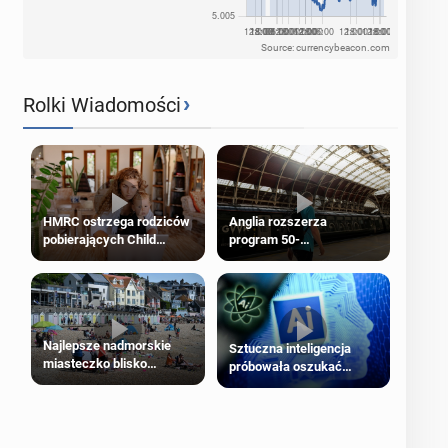
Source: currencybeacon.com
›
Rolki Wiadomości
HMRC ostrzega rodziców
Anglia rozszerza
pobierających Child
program 50-
Benefit. Mogą być
procentowych zniżek
zobowiązani do zwrotu
kolejowych na 18-latków
zasiłku
Najlepsze nadmorskie
Sztuczna inteligencja
miasteczko blisko
próbowała oszukać
Londynu
człowieka