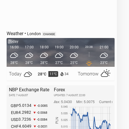
Weather
•
London
CHANGE
Today
16:00
17:00
18:00
19:00
20:00
20:38
21:00
22:00
28°C
28°C
28°C
27°C
25°C
23°C
21°C
Today
Tomorrow
28°C
32°C
11°C
1
34
NBP Exchange Rate
Forex
DATE: 7 AUGUST
UPDATED:
7 AUGUST, 22:00
5.0134
GBP
-0.0085
4.2982
EUR
-0.0068
3.7236
USD
-0.0084
4.6049
CHF
-0.0031