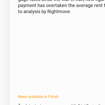
payment has over­tak­en the average rent fo
to analy­sis by Right­move.
News available in Polish