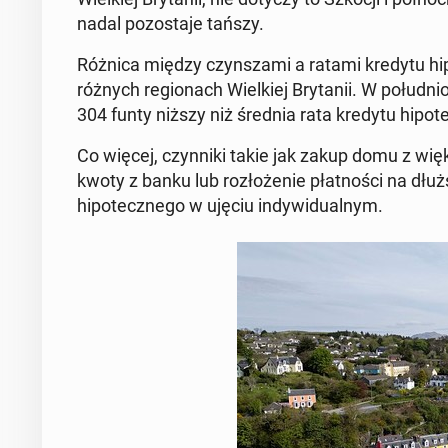
nadal po­zosta­je tańszy.
Różnica między czyn­sza­mi a ratami kredytu h
różnych re­gionach Wielkiej Bry­tanii. W połud­n
304 funty niższy niż średnia rata kredytu hipo
Co więcej, czyn­ni­ki takie jak zakup domu z w
kwoty z banku lub rozłoże­nie płat­noś­ci na d
hipotecznego w ujęciu in­dy­wid­u­al­nym.