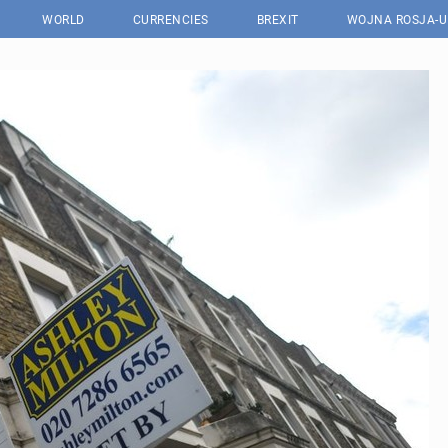
WORLD
CURRENCIES
BREXIT
WOJNA ROSJA-U