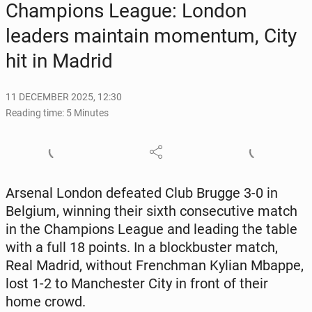
Cham­pi­ons League: London
leaders main­tain mo­men­tum, City
hit in Madrid
11 DECEMBER 2025, 12:30
Reading time: 5 Minutes
Arsenal London de­feat­ed Club Brugge 3-0 in
Belgium, winning their sixth con­sec­u­tive match
in the Cham­pi­ons League and leading the table
with a full 18 points. In a block­buster match,
Real Madrid, without French­man Kylian Mbappe,
lost 1-2 to Man­ches­ter City in front of their
home crowd.