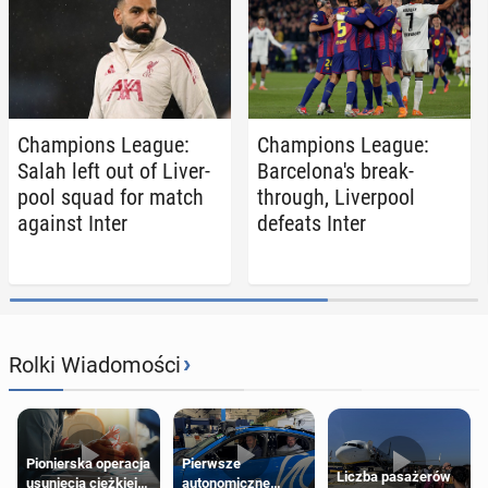
Cham­pi­ons League:
Cham­pi­ons League:
Salah left out of Liv­er­
Barcelon­a's break­
pool squad for match
through, Liv­er­pool
against Inter
defeats Inter
›
Rolki Wiadomości
Pierwsze
Pionierska operacja
Liczba pasażerów
autonomiczne
usunięcia ciężkiej