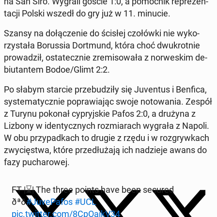
na San Siro. Wygrali goście 1:0, a po­moc­nik reprezen­
tacji Polski wszedł do gry już w 11. minucie.
Szansy na dołącze­nie do ścisłej czołów­ki nie wyko­
rzys­tała Borus­sia Dort­mund, która choć dwukrot­nie
prowadz­ił, os­tate­cznie zremisowała z nor­weskim de­
bi­u­tan­tem Bodoe/Glimt 2:2.
Po słabym starcie prze­budz­iły się Ju­ven­tus i Benfica,
sys­tem­aty­cznie popraw­ia­jąc swoje no­towa­nia. Zespół
z Turynu pokonał cypryjskie Pafos 2:0, a drużyna z
Lizbony w iden­ty­cznych rozmi­arach wygrała z Napoli.
W obu przy­pad­kach to drugie z rzędu i w roz­gry­wkach
zwycięst­wa, które przedłuża­ją ich nadzieje awans do
fazy pucharowej.
FT |⌛️| The three points have been secured
ðªð
#Ju­vePafos
#UCL
pic.twitter.com/8CpOaikV34