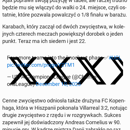
Ajax popraw­ił swoją pozycję w tabeli, ale raczej trudno
będzie mu się włączyć do walki o 24. miejsce, czyli os­
tat­nie, które pozwala powal­czyć o 1/8 finału w barażu.
Karabach, który zaczął od dwóch zwycięst­wa, w kole­
jnych czterech meczach pow­ięk­szył dorobek o jeden
punkt. Teraz ma ich siedem i jest 22.
Four more teams into the knock­out phase ✅
#UCL
pic.twitter.com/prqgwY2TM1
— UEFA Cham­pi­ons League (@Cham­pi­
onsLeague)
De­cem­ber 10, 2025
Cenne zwycięst­wo odniosła także drużyna FC Kopen­
haga, która w Hisz­panii pokon­ała Vil­lar­real 3:2, notując
drugie zwycięst­wo z rzędu i w roz­gry­wkach. Sukces
za­pewnił jej doświad­c­zony Andreas Cor­nelius w 90.
minucie gry. W kadrze mistrza Danii zabrakło po raz