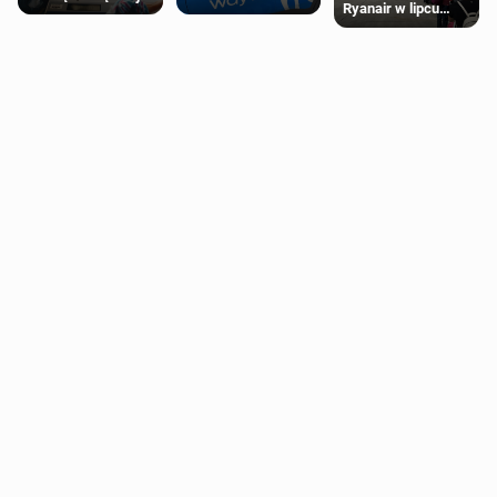
Ryanair w lipcu
Ubery pojawią się
wady wrodzonej
pobiła rekord
w Londynie jeszcze
płodu w łonie matki
tego lata