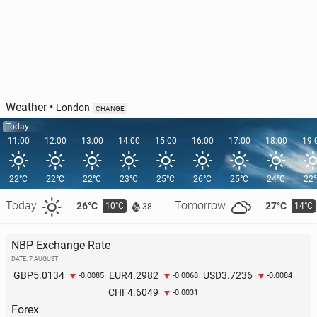
Weather
•
London
CHANGE
Today
11:00
12:00
13:00
14:00
15:00
16:00
17:00
18:00
19:
22°C
22°C
22°C
23°C
25°C
26°C
25°C
24°C
22
Today
Tomorrow
26°C
27°C
10°C
14°C
38
NBP Exchange Rate
DATE: 7 AUGUST
5.0134
4.2982
3.7236
GBP
EUR
USD
-0.0085
-0.0068
-0.0084
4.6049
CHF
-0.0031
Forex