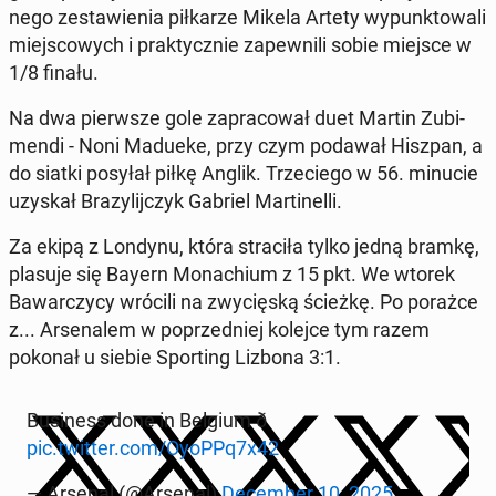
nego zestaw­ienia piłkarze Mikela Artety wy­punk­towali
miejs­cowych i prak­ty­cznie za­pewnili sobie miejsce w
1/8 finału.
Na dwa pier­wsze gole za­pra­cow­ał duet Martin Zu­bi­
men­di - Noni Madueke, przy czym podawał Hiszpan, a
do siatki posyłał piłkę Anglik. Trze­ciego w 56. minucie
uzyskał Brazyli­jczyk Gabriel Mar­tinel­li.
Za ekipą z Londynu, która straciła tylko jedną bramkę,
plasuje się Bayern Monachi­um z 15 pkt. We wtorek
Bawar­czy­cy wrócili na zwycięską ścieżkę. Po porażce
z... Ar­se­nalem w poprzed­niej kolejce tym razem
pokonał u siebie Sport­ing Lizbona 3:1.
Busi­ness done in Belgium ð
pic.twitter.com/OyoPPq7x42
— Arsenal (@Arsenal)
De­cem­ber 10, 2025