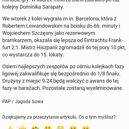
kolejny Do­mini­ka Sara­p­aty.
We wtorek z kolei wygrała m.in. Barcelona, która z
Robertem Lewandowskim na boisku do 66. minuty i
Wo­j­ciechem Szczęs­ny jako rez­er­wowym
bramkarzem, okazała się lepsza od Ein­tra­ch­tu Frank­
furt 2:1. Mistrz Hisz­panii zgro­madz­ił do tej pory 10 pkt,
co wystar­cza do 15. lokaty.
Osiem na­jlep­szych ze­społów po ośmiu kole­jkach fazy
ligowej za­k­wal­i­fiku­je się bezpośred­nio do 1/8 finału.
Drużyny z miejsc 9-24 będą walczyć o awans do tej
fazy w barażach. Po­zostałe zostaną wye­lim­i­nowane.
PAP / Jagoda Sowa
Dziękujemy za przeczytanie artykułu. Co o tym myślisz?