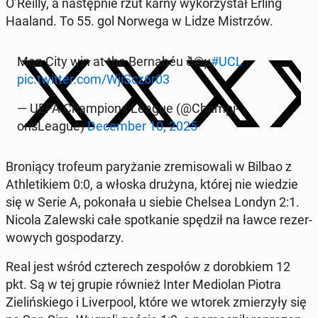
O’Reilly, a następ­nie rzut karny wyko­rzys­tał Erling
Haaland. To 55. gol Norwega w Lidze Mis­trzów.
Man City win at the Bern­abéu ð©µ
#UCL
pic.twitter.com/WjiScz6r03
— UEFA Cham­pi­ons League (@Cham­pi­
onsLeague)
De­cem­ber 10, 2025
Bronią­cy trofeum paryżanie zremisowali w Bilbao z
Ath­letikiem 0:0, a włoska drużyna, której nie wiedzie
się w Serie A, pokon­ała u siebie Chelsea Londyn 2:1.
Nicola Za­lews­ki całe spotkanie spędził na ławce rez­er­
wowych gospo­darzy.
Real jest wśród czterech ze­społów z dorobkiem 12
pkt. Są w tej grupie również Inter Medi­olan Piotra
Zielińskiego i Liv­er­pool, które we wtorek zmierzyły się