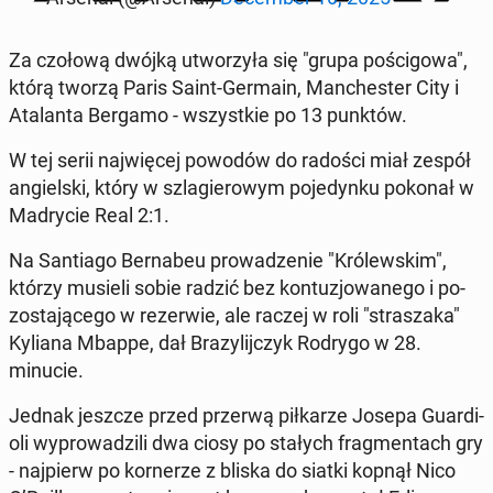
Za czołową dwójką ut­worzyła się "grupa poś­cigowa",
którą tworzą Paris Saint-Germain, Man­ches­ter City i
Ata­lan­ta Bergamo - wszys­tkie po 13 punktów.
W tej serii na­jwięcej powodów do radości miał zespół
ang­iel­s­ki, który w szlagierowym po­je­dynku pokonał w
Madrycie Real 2:1.
Na San­ti­a­go Bern­abeu prowadze­nie "Królewskim",
którzy musieli sobie radzić bez kon­tuzjowanego i po­
zosta­jącego w rez­er­wie, ale raczej w roli "strasza­ka"
Kyliana Mbappe, dał Brazyli­jczyk Rodrygo w 28.
minucie.
Jednak jeszcze przed przerwą piłkarze Josepa Guardi­
oli wyprowadzili dwa ciosy po stałych frag­men­tach gry
- na­jpierw po ko­rnerze z bliska do siatki kopnął Nico