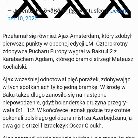
— Ju­ven­tus­FC ð¬ð§ðºð¸ (@ju­ven­tus­f­cen)
De­cem­
ber 10, 2025
Przeła­mał się również Ajax Am­s­ter­dam, który zdobył
pier­wsze punkty w obecnej edycji LM. Czterokrot­ny
zdoby­w­ca Pucharu Europy wygrał w Baku 4:2 z
Karabachem Agdam, którego bramki strzegł Mateusz
Kochal­s­ki.
Ajax wcześniej odno­tował pięć porażek, zdoby­wa­jąc
w tych spotka­ni­ach tylko jedną bramkę. W środę w
Baku także długo zanosiło się na następ­ne
niepowodze­nie, gdyż holen­der­s­ka drużyna prze­gry­
wała 0:1 i 1:2. W końców­ce jednak goście trzykrot­nie
pokon­ali pol­skiego golkipera mistrza Azer­be­jdżanu, a
dwa gole strzelił Izrael­czyk Oscar Gloukh.