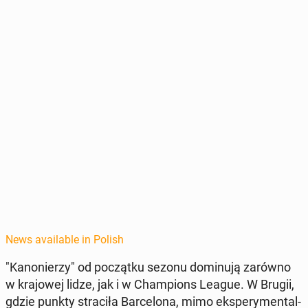
News available in Polish
"Kanon­ierzy" od początku sezonu domin­u­ją zarówno
w kra­jowej lidze, jak i w Cham­pi­ons League. W Brugii,
gdzie punkty straciła Barcelona, mimo ekspery­men­tal­