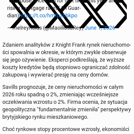
"UK house prices fall for first time this year amid
rising mort­ga­ge rates" (vi Gu­ar­
dian)
https://t.co/hmfp­zb­bk­po
— mel­rey­nolds (@Ma­oilio­sa­Rey)
June 1, 2026
Zdaniem ana­li­ty­ków z Knight Frank rynek nie­ru­cho­mo­
ści spo­wal­nia w okresie, w którym zwykle ob­ser­wu­je
się jego oży­wie­nie. Eks­per­ci pod­kre­śla­ją, że wyższe
koszty kre­dy­tów będą stop­nio­wo ogra­ni­czać zdol­ność
za­ku­po­wą i wy­wie­rać presję na ceny domów.
Savills pro­gno­zu­je, że ceny nie­ru­cho­mo­ści w całym
2026 roku spadną o 2%, zmie­nia­jąc wcze­śniej­sze
ocze­ki­wa­nia wzrostu o 2%. Firma ocenia, że sy­tu­acja
geo­po­li­tycz­na "fun­da­men­tal­nie zmie­ni­ła" per­spek­ty­wy
bry­tyj­skie­go rynku miesz­ka­nio­we­go.
Choć rynkowe stopy pro­cen­to­we wzrosły, eko­no­mi­ści