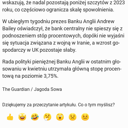
wska­zu­ją, że nadal po­zo­sta­ją poniżej szczy­tów z 2023
roku, co czę­ścio­wo ogra­ni­cza skalę spo­wol­nie­nia.
W ubie­głym ty­go­dniu prezes Banku Anglii Andrew
Bailey oświad­czył, że bank cen­tral­ny nie spieszy się z
pod­no­sze­niem stóp pro­cen­to­wych, dopóki nie wyjaśni
się sy­tu­acja zwią­za­na z wojną w Iranie, a wzrost go­
spo­dar­czy w UK po­zo­sta­je słaby.
Rada po­li­ty­ki pie­nięż­nej Banku Anglii w ostat­nim gło­
so­wa­niu w kwiet­niu utrzy­ma­ła główną stopę pro­cen­
to­wą na po­zio­mie 3,75%.
The Guardian / Jagoda Sowa
Dziękujemy za przeczytanie artykułu. Co o tym myślisz?