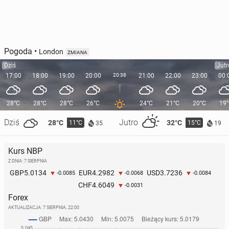
Pogoda
•
London
ZMIANA
Dziś
Jutr
17:00
18:00
19:00
20:00
20:38
21:00
22:00
23:00
00:
28°C
28°C
28°C
26°C
24°C
21°C
20°C
19
Dziś
Jutro
28°C
32°C
11°C
15°C
35
19
Kurs NBP
Z DNIA: 7 SIERPNIA
5.0134
4.2982
3.7236
GBP
EUR
USD
-0.0085
-0.0068
-0.0084
4.6049
CHF
-0.0031
Forex
AKTUALIZACJA:
7 SIERPNIA, 22:00