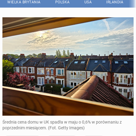
WIELKA BRYTANIA
POLSKA
USA
IRLANDIA
Średnia cena domu w UK spadła w maju o 0,6% w porównaniu z
poprzednim miesiącem. (Fot. Getty Images)