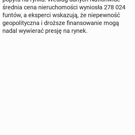
średnia cena nie­ru­cho­mo­ści wy­nio­sła 278 024
funtów, a eks­per­ci wska­zu­ją, że nie­pew­ność
geo­po­li­tycz­na i droższe fi­nan­so­wa­nie mogą
nadal wy­wie­rać presję na rynek.