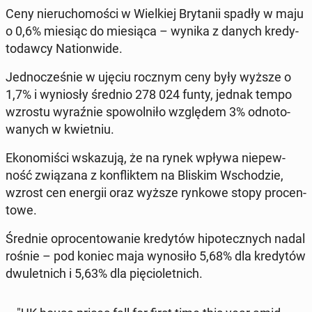
Ceny nie­ru­cho­mo­ści w Wiel­kiej Bry­ta­nii spadły w maju
o 0,6% miesiąc do mie­sią­ca – wynika z danych kre­dy­
to­daw­cy Na­tion­wi­de.
Jed­no­cze­śnie w ujęciu rocznym ceny były wyższe o
1,7% i wy­nio­sły średnio 278 024 funty, jednak tempo
wzrostu wy­raź­nie spo­wol­ni­ło wzglę­dem 3% od­no­to­
wa­nych w kwiet­niu.
Eko­no­mi­ści wska­zu­ją, że na rynek wpływa nie­pew­
ność zwią­za­na z kon­flik­tem na Bliskim Wscho­dzie,
wzrost cen energii oraz wyższe rynkowe stopy pro­cen­
to­we.
Średnie opro­cen­to­wa­nie kre­dy­tów hi­po­tecz­nych nadal
rośnie – pod koniec maja wy­no­si­ło 5,68% dla kre­dy­tów
dwu­let­nich i 5,63% dla pię­cio­let­nich.