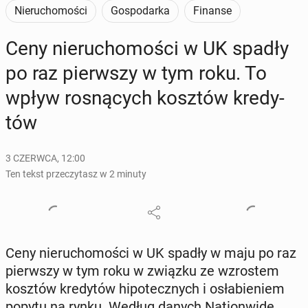
Nieruchomości
Gospodarka
Finanse
Ceny nie­ru­cho­mo­ści w UK spadły
po raz pierw­szy w tym roku. To
wpływ ro­sną­cych kosztów kre­dy­
tów
3 CZERWCA, 12:00
Ten tekst przeczytasz w 2 minuty
Ceny nie­ru­cho­mo­ści w UK spadły w maju po raz
pierw­szy w tym roku w związku ze wzro­stem
kosztów kre­dy­tów hi­po­tecz­nych i osła­bie­niem
popytu na rynku. Według danych Na­tion­wi­de