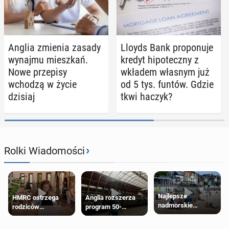
Anglia zmienia zasady
Lloyds Bank pro­po­nu­je
wynajmu miesz­kań.
kredyt hi­po­tecz­ny z
Nowe prze­pi­sy
wkładem własnym już
wchodzą w życie
od 5 tys. funtów. Gdzie
dzisiaj
tkwi haczyk?
›
Rolki Wiadomości
Najlepsze
HMRC ostrzega
Anglia rozszerza
nadmorskie
rodziców
program 50-
miasteczko blisko
pobierających Child
procentowych
Londynu
Benefit. Mogą być
zniżek kolejowych