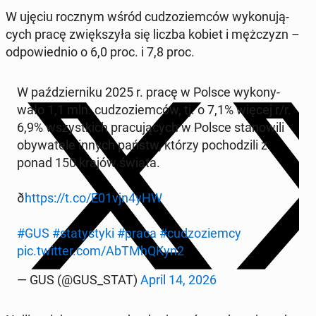
W ujęciu rocznym wśród cud­zoziem­ców wykonu­ją­
cych pracę zwięk­szyła się liczba kobiet i mężczyzn –
odpowied­nio o 6,0 proc. i 7,8 proc.
W październiku 2025 r. pracę w Polsce wykony­
wało 1,1 mln. cud­zoziem­ców, tj. o 7,1% więcej r/r.
6,9% wszys­t­kich pracu­ją­cych w Polsce stanow­ili
oby­wa­tele innych państw, którzy pochodzili z
ponad 150 krajów świata.
ð
https://t.co/E01vjn4yHW
#GUS
#statysty­ki
#praca
#cud­zoziem­cy
pic.twitter.com/AbTMhQKyn2
— GUS (@GUS_STAT)
April 14, 2026