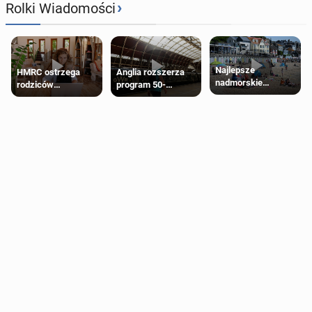
›
Rolki Wiadomości
Najlepsze
HMRC ostrzega
Anglia rozszerza
nadmorskie
rodziców
program 50-
miasteczko blisko
pobierających Child
procentowych
Londynu
Benefit. Mogą być
zniżek kolejowych
zobowiązani do
na 18-latków
zwrotu zasiłku