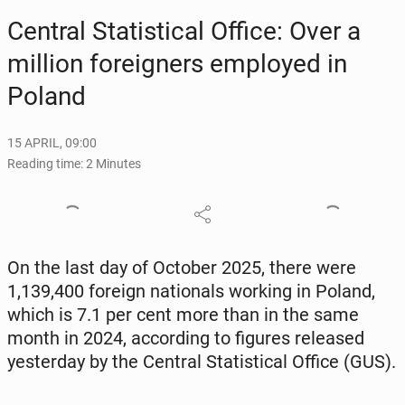
Central Sta­tis­ti­cal Office: Over a
million for­eign­ers em­ployed in
Poland
15 APRIL, 09:00
Reading time: 2 Minutes
On the last day of October 2025, there were
1,139,400 foreign na­tion­als working in Poland,
which is 7.1 per cent more than in the same
month in 2024, ac­cord­ing to figures re­leased
yes­ter­day by the Central Sta­tis­ti­cal Office (GUS).