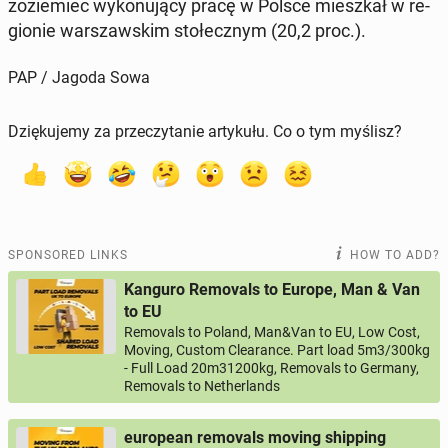
zoziemiec wykonu­ją­cy pracę w Polsce mieszkał w re­
gion­ie warsza­wskim stołecznym (20,2 proc.).
PAP / Jagoda Sowa
Dziękujemy za przeczytanie artykułu. Co o tym myślisz?
SPONSORED LINKS
HOW TO ADD?
Kanguro Removals to Europe, Man & Van
to EU
Removals to Poland, Man&Van to EU, Low Cost,
Moving, Custom Clearance. Part load 5m3/300kg
- Full Load 20m31200kg, Removals to Germany,
Removals to Netherlands
european removals moving shipping