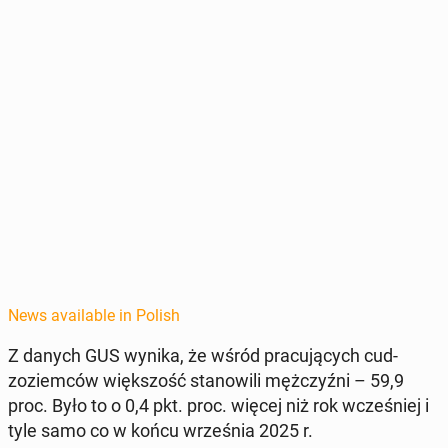
News available in Polish
Z danych GUS wynika, że wśród pracu­ją­cych cud­
zoziem­ców więk­szość stanow­ili mężczyźni – 59,9
proc. Było to o 0,4 pkt. proc. więcej niż rok wcześniej i
tyle samo co w końcu wrześ­nia 2025 r.