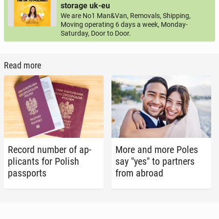
storage uk-eu
We are No1 Man&Van, Removals, Shipping,
Moving operating 6 days a week, Monday-
Saturday, Door to Door.
Read more
Record number of ap­
More and more Poles
pli­cants for Polish
say "yes" to part­ners
pass­ports
from abroad