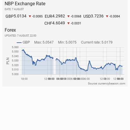
NBP Exchange Rate
DATE: 7 AUGUST
5.0134
4.2982
3.7236
GBP
EUR
USD
-0.0085
-0.0068
-0.0084
4.6049
CHF
-0.0031
Forex
UPDATED:
7 AUGUST, 22:00
Source: currencybeacon.com