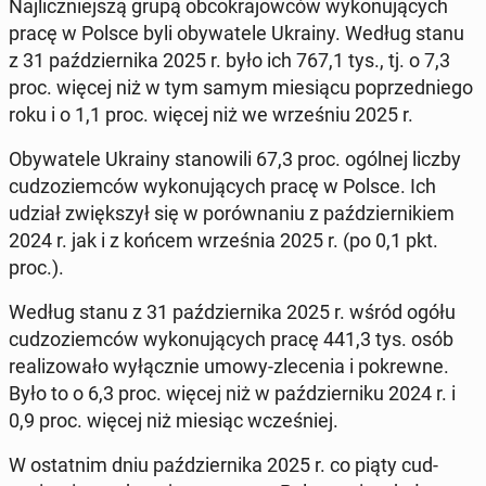
Na­jliczniejszą grupą ob­cokra­jow­ców wykonu­ją­cych
pracę w Polsce byli oby­wa­tele Ukrainy. Według stanu
z 31 październi­ka 2025 r. było ich 767,1 tys., tj. o 7,3
proc. więcej niż w tym samym miesiącu poprzed­niego
roku i o 1,1 proc. więcej niż we wrześniu 2025 r.
Oby­wa­tele Ukrainy stanow­ili 67,3 proc. ogólnej liczby
cud­zoziem­ców wykonu­ją­cych pracę w Polsce. Ich
udział zwięk­szył się w porów­na­niu z październikiem
2024 r. jak i z końcem wrześ­nia 2025 r. (po 0,1 pkt.
proc.).
Według stanu z 31 październi­ka 2025 r. wśród ogółu
cud­zoziem­ców wykonu­ją­cych pracę 441,3 tys. osób
re­al­i­zowało wyłącznie umowy-zlece­nia i pokrewne.
Było to o 6,3 proc. więcej niż w październiku 2024 r. i
0,9 proc. więcej niż miesiąc wcześniej.
W os­tat­nim dniu październi­ka 2025 r. co piąty cud­