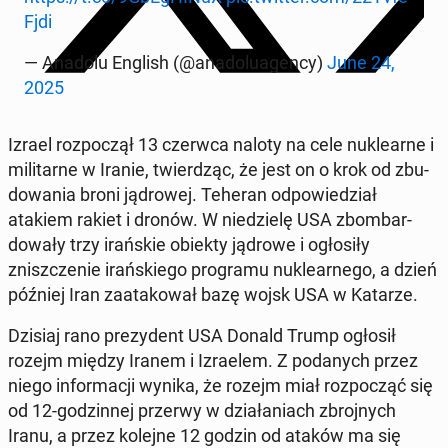
Fj­di
— Anadolu English (@anadolu­a­gency)
June 24,
2025
Izrael rozpoczął 13 czerwca naloty na cele nuk­learne i
mil­i­tarne w Iranie, twierdząc, że jest on o krok od zbu­
dowa­nia broni jądrowej. Teheran odpowiedzi­ał
atakiem rakiet i dronów. W niedzielę USA zbom­bar­
dowały trzy irańskie obiekty jądrowe i ogłosiły
zniszcze­nie irańskiego pro­gra­mu nuk­learnego, a dzień
później Iran za­atakował bazę wojsk USA w Katarze.
Dzisiaj rano prezy­dent USA Donald Trump ogłosił
rozejm między Iranem i Izraelem. Z po­danych przez
niego in­for­ma­cji wynika, że rozejm miał rozpocząć się
od 12-godzin­nej przerwy w dzi­ała­ni­ach zbro­jnych
Iranu, a przez kolejne 12 godzin od ataków ma się