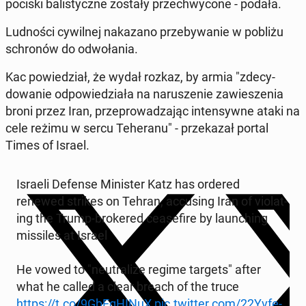
pociski bal­isty­czne zostały przech­wycone - podała.
Lud­noś­ci cy­wilnej nakazano prze­by­wanie w pobliżu
schronów do odwoła­nia.
Kac powiedzi­ał, że wydał rozkaz, by armia "zde­cy­
dowanie odpowiedzi­ała na narusze­nie za­w­ieszenia
broni przez Iran, przeprowadza­jąc in­ten­sy­wne ataki na
cele reżimu w sercu Teheranu" - przekazał portal
Times of Israel.
Israeli Defense Min­is­ter Katz has ordered
renewed strikes on Tehran, ac­cus­ing Iran of vi­o­lat­
ing the Trump-bro­kered cease­fire by launch­ing
mis­siles at Israel
He vowed to "neu­tral­ize regime targets" after
what he called a clear breach of the truce
https://t.co/9GbEgH­IN­uX
pic.twitter.com/22Yvfe­