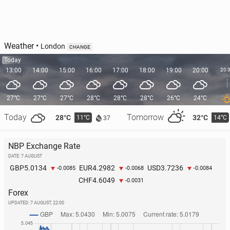
Weather
•
London
CHANGE
Today
13:00
14:00
15:00
16:00
17:00
18:00
19:00
20:00
20:
27°C
27°C
27°C
28°C
28°C
28°C
26°C
24°C
Today
Tomorrow
28°C
32°C
11°C
14°C
37
NBP Exchange Rate
DATE: 7 AUGUST
5.0134
4.2982
3.7236
GBP
EUR
USD
-0.0085
-0.0068
-0.0084
4.6049
CHF
-0.0031
Forex
UPDATED:
7 AUGUST, 22:00