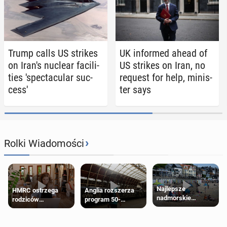
Trump calls US strikes
UK in­formed ahead of
on Iran's nuclear fa­cil­i­
US strikes on Iran, no
ties 'spec­tac­u­lar suc­
request for help, min­is­
cess'
ter says
›
Rolki Wiadomości
Najlepsze
HMRC ostrzega
Anglia rozszerza
nadmorskie
rodziców
program 50-
miasteczko blisko
pobierających Child
procentowych
Londynu
Benefit. Mogą być
zniżek kolejowych
zobowiązani do
na 18-latków