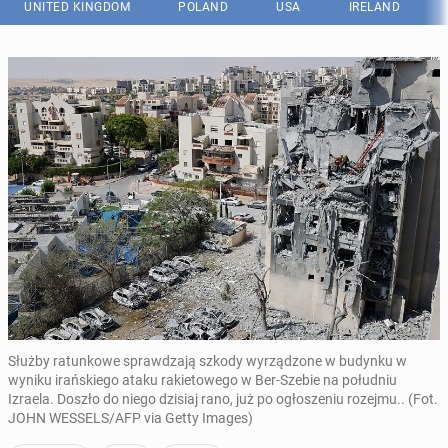
UNITED KINGDOM
POLAND
USA
IRELAND
Służby ratunkowe sprawdzają szkody wyrządzone w budynku w
wyniku irańskiego ataku rakietowego w Ber-Szebie na południu
Izraela. Doszło do niego dzisiaj rano, już po ogłoszeniu rozejmu.. (Fot.
JOHN WESSELS/AFP via Getty Images)