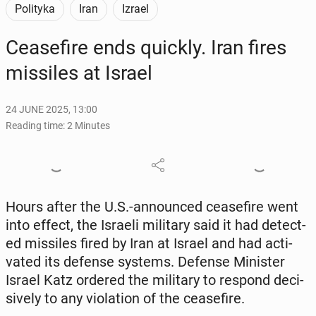
Polityka
Iran
Izrael
Cease­fire ends quickly. Iran fires
mis­siles at Israel
24 JUNE 2025, 13:00
Reading time: 2 Minutes
Hours after the U.S.-an­nounced cease­fire went
into effect, the Israeli mil­i­tary said it had de­tect­
ed mis­siles fired by Iran at Israel and had ac­ti­
vat­ed its defense systems. Defense Min­is­ter
Israel Katz ordered the mil­i­tary to respond de­ci­
sive­ly to any vi­o­la­tion of the cease­fire.