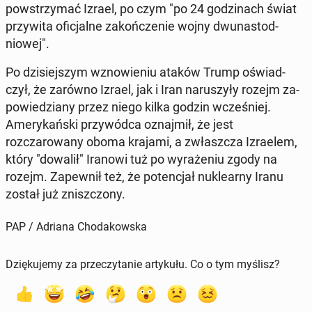
pow­strzy­mać Izrael, po czym "po 24 godz­i­nach świat
przy­wi­ta ofic­jalne za­kończe­nie wojny dwu­nas­tod­
niowej".
Po dzisiejszym wznowie­niu ataków Trump oświad­
czył, że zarówno Izrael, jak i Iran naruszyły rozejm za­
powiedziany przez niego kilka godzin wcześniej.
Amerykańs­ki przy­wód­ca oz­na­jmił, że jest
rozczarowany oboma krajami, a zwłaszcza Izraelem,
który "dowalił" Iranowi tuż po wyraże­niu zgody na
rozejm. Za­pewnił też, że po­tenc­jał nuk­learny Iranu
został już zniszc­zony.
PAP / Adriana Chodakowska
Dziękujemy za przeczytanie artykułu. Co o tym myślisz?