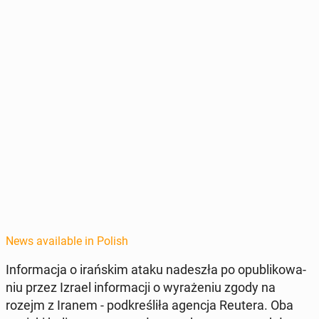
News available in Polish
In­for­ma­c­ja o irańskim ataku nadeszła po op­ub­likowa­
niu przez Izrael in­for­ma­cji o wyraże­niu zgody na
rozejm z Iranem - pod­kreśliła agencja Reutera. Oba