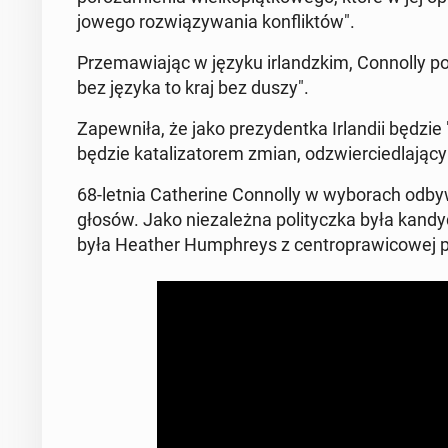
jowego rozwiązy­wa­nia kon­flik­tów".
Prze­maw­ia­jąc w języku ir­landzkim, Con­nol­ly 
bez języka to kraj bez duszy".
Za­pewniła, że jako prezy­den­t­ka Ir­landii będz
będzie katal­iza­torem zmian, odzwier­cied­la­ją­cym
68-letnia Cather­ine Con­nol­ly w wyb­o­rach odby
głosów. Jako nieza­leż­na poli­ty­cz­ka była kand
była Heather Humphreys z cen­tro­praw­icowej pa