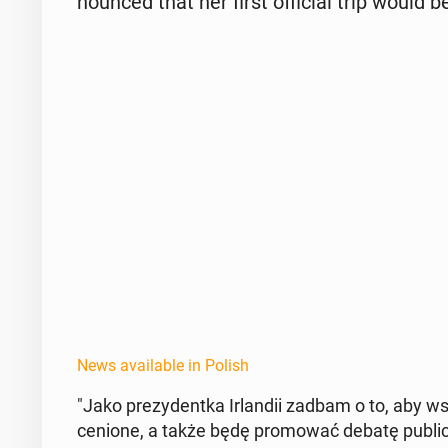
nounced that her first of­fi­cial trip would b
News available in Polish
"Jako prezy­den­t­ka Ir­landii zadbam o to, aby w
cenione, a także będę pro­mować debatę pub­liczną