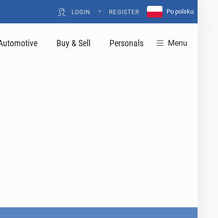
•
Po polsku
LOGIN
REGISTER
Automotive
Buy & Sell
Personals
Menu