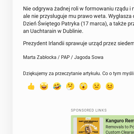
Nie odgrywa żadnej roli w for­mowa­niu rządu i ni
ale nie przysługu­je mu prawo weta. Wygłasza o
Dzień Świętego Patryka (17 marca), a także przyj­m
an Uachtarain w Dublin­ie.
Prezy­dent Ir­landii sprawu­je urząd przez siede
Marta Zabłocka / PAP / Jagoda Sowa
Dziękujemy za przeczytanie artykułu. Co o tym myśl
SPONSORED LINKS
Kanguro Remo
Removals to Po
Custom Clearan