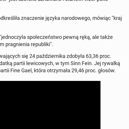
pod­kreśliła znacze­nie języka nar­o­dowego, mówiąc "kraj
ie "jed­noczyła społeczeńst­wo pewną ręką, ale także
 prag­nienia re­pub­li­ki".
­wa­ją­cych się 24 październi­ka zdobyła 63,36 proc.
y­datką partii lewicowych, w tym Sinn Fein. Jej rywalką
rtii Fine Gael, która otrzy­mała 29,46 proc. głosów.