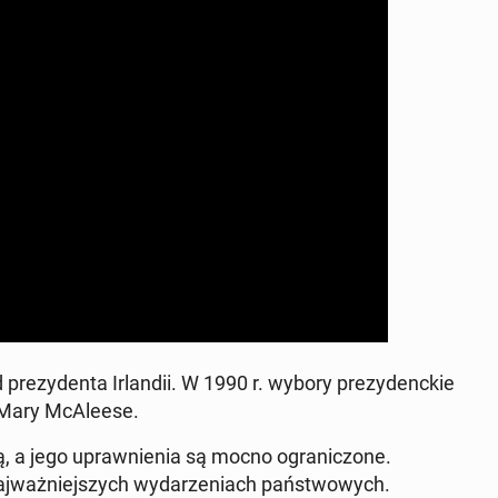
d prezy­den­ta Ir­landii. W 1990 r. wybory prezy­denck­ie
- Mary McAleese.
jną, a jego up­rawnienia są mocno ogranic­zone.
 na­jważniejszych wydarzeni­ach państ­wowych.