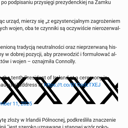
ż po pod­pisa­niu przysię­gi prezy­denck­iej na Zamku
c urząd, mierzy się „z egzys­tenc­jal­nym za­groże­niem
h wojen, oba te czyn­ni­ki są oczy­wiś­cie nieroz­er­wal­
nioną trady­cją neu­tral­noś­ci oraz nieprz­er­waną his­
 w dobrej pozycji, aby prze­wodz­ić i for­mułować al­
­tów i wojen – oz­na­jmiła Con­nol­ly.
 the tenth Pres­i­dent of Ireland at a cer­e­mo­ny in
­au­gur­al address at
https://t.co/B1OodzTX­EJ
m­ber 11, 2025
tę złoży w Ir­landii Północ­nej, pod­kreśliła znacze­nie
inii "jest szeroko uz­nawane i stanowi wzór poko­