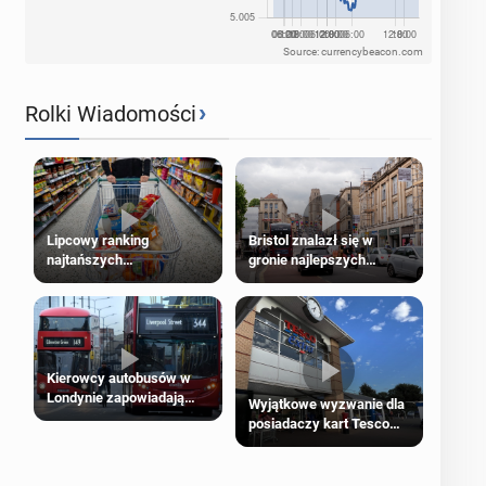
Source: currencybeacon.com
›
Rolki Wiadomości
Lipcowy ranking
Bristol znalazł się w
najtańszych
gronie najlepszych
supermarketów
kierunków podróży na
świecie
Kierowcy autobusów w
Londynie zapowiadają
Wyjątkowe wyzwanie dla
strajki
posiadaczy kart Tesco
Clubcard!