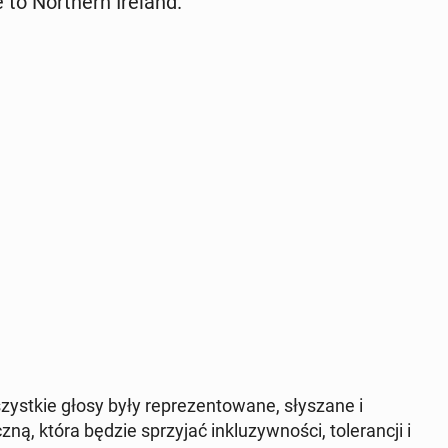
e to North­ern Ireland.
szys­tkie głosy były reprezen­towane, słyszane i
, która będzie sprzy­jać inkluzy­wnoś­ci, tol­er­ancji i