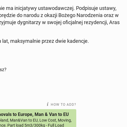
e ma in­ic­jaty­wy usta­wodaw­czej. Pod­pisu­je ustawy,
rędzie do narodu z okazji Bożego Nar­o­dzenia oraz w
u­je dyg­ni­tarzy w swojej ofic­jal­nej rezy­dencji, Aras
m lat, maksy­mal­nie przez dwie kadenc­je.
isz?
HOW TO ADD?
vals to Europe, Man & Van to EU
land, Man&Van to EU, Low Cost, Moving,
ce. Part load 5m3/300kg - Full Load