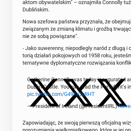
aktom oby­wa­tel­skim" – oz­na­jmiła Con­nol­ly tu
Dublińskim.
Nowa szefowa państwa przyz­nała, że obe­j­mu­ją
związanym ze zmianą klimatu i groźbą tr­wa­ją­cyc
nie ze sobą pow­iązane".
- Jako suw­eren­ny, niepodległy naród z długą i ce
torią działań poko­jowych od 1958 roku, jesteśmy
ter­naty­wne dy­plo­maty­czne rozwiąza­nia kon­flik
Cather­ine Con­nol­ly was today in­au­gu­rat­ed as
Dublin Castle. You can read the Pres­i­dent’s in
pic.twitter.com/G491tQqRHT
— Pres­i­dent of Ireland (@Pres­i­den­tIRL)
No­ve
Za­powiada­jąc, że swoją pier­wszą ofic­jal­ną wizy
porozu­mienia wielkopiątkowego, które w jej op