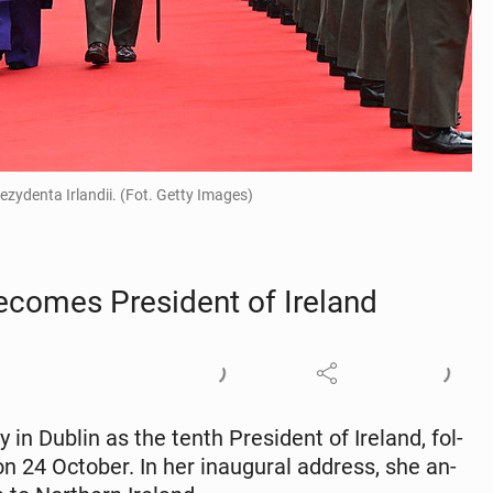
rezydenta Irlandii. (Fot. Getty Images)
 becomes Pres­i­dent of Ireland
y in Dublin as the tenth Pres­i­dent of Ireland, fol­
on 24 October. In her in­au­gur­al address, she an­