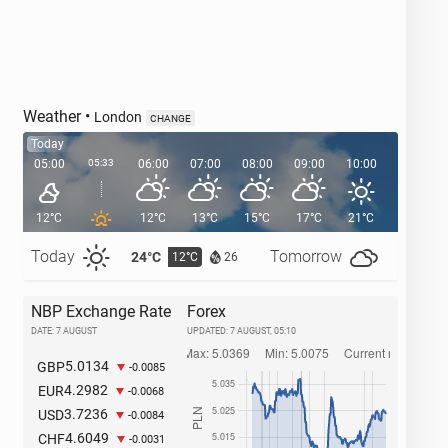
Weather
•
London
CHANGE
Today
05:00
05:33
06:00
07:00
08:00
09:00
10:00
11:00
12°C
12°C
13°C
15°C
17°C
21°C
21°C
Today
Tomorrow
24°C
27°C
12°C
1
26
NBP Exchange Rate
Forex
DATE: 7 AUGUST
UPDATED:
7 AUGUST, 05:10
5.0134
GBP
-0.0085
4.2982
EUR
-0.0068
3.7236
USD
-0.0084
4.6049
CHF
-0.0031