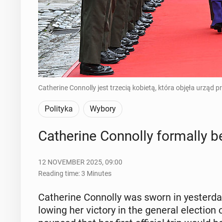
Catherine Connolly jest trzecią kobietą, która objęła urząd p
Polityka
Wybory
Cather­ine Con­nol­ly for­mal­ly
12 NOVEMBER 2025, 09:00
Reading time: 3 Minutes
Cather­ine Con­nol­ly was sworn in yes­ter­da
low­ing her victory in the general elec­tion 