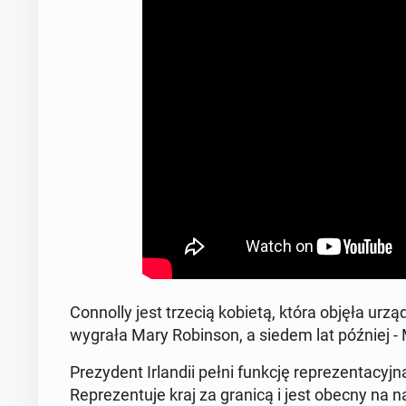
Con­nol­ly jest trzecią kobietą, która objęła urzą
wygrała Mary Robin­son, a siedem lat później 
Prezy­dent Ir­landii pełni funkcję reprezen­ta­cy
Reprezen­tu­je kraj za granicą i jest obecny na