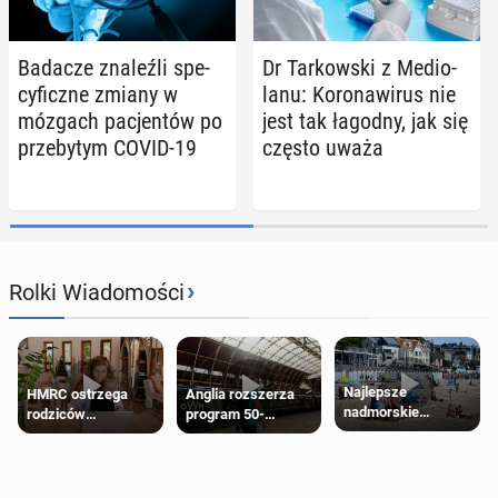
Badacze zna­leź­li spe­
Dr Tar­kow­ski z Me­dio­
cy­ficz­ne zmiany w
la­nu: Ko­ro­na­wi­rus nie
mózgach pa­cjen­tów po
jest tak łagodny, jak się
prze­by­tym COVID-19
często uważa
›
Rolki Wiadomości
Najlepsze
HMRC ostrzega
Anglia rozszerza
nadmorskie
rodziców
program 50-
miasteczko blisko
pobierających Child
procentowych
Londynu
Benefit. Mogą być
zniżek kolejowych
zobowiązani do
na 18-latków
zwrotu zasiłku