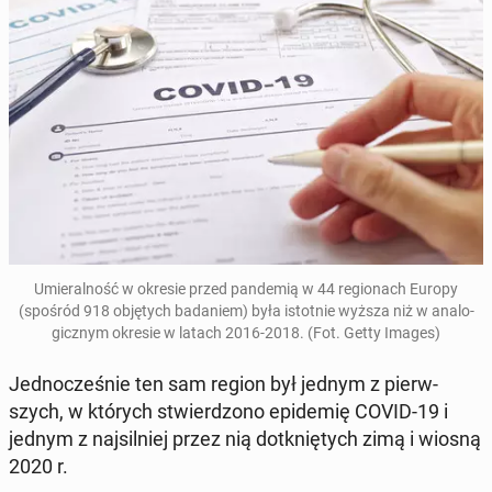
Umie­ral­ność w okresie przed pan­de­mią w 44 re­gio­nach Europy
(spośród 918 ob­ję­tych ba­da­niem) była istot­nie wyższa niż w ana­lo­
gicz­nym okresie w latach 2016-2018. (Fot. Getty Images)
Jed­no­cze­śnie ten sam region był jednym z pierw­
szych, w których stwier­dzo­no epi­de­mię COVID-19 i
jednym z naj­sil­niej przez nią do­tknię­tych zimą i wiosną
2020 r.