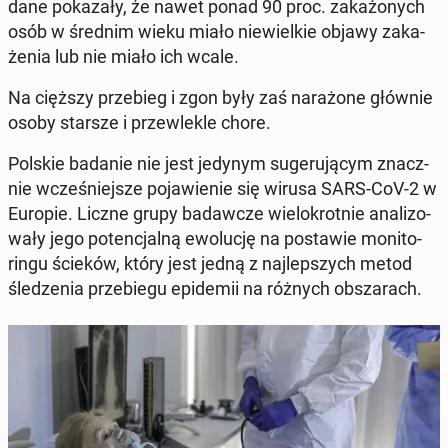
dane po­ka­za­ły, że nawet ponad 90 proc. za­ka­żo­nych
osób w średnim wieku miało nie­wiel­kie objawy za­ka­
że­nia lub nie miało ich wcale.
Na cięższy prze­bieg i zgon były zaś na­ra­żo­ne głównie
osoby starsze i prze­wle­kle chore.
Polskie badanie nie jest jedynym su­ge­ru­ją­cym znacz­
nie wcze­śniej­sze po­ja­wie­nie się wirusa SARS-CoV-2 w
Europie. Liczne grupy ba­daw­cze wie­lo­krot­nie ana­li­zo­
wa­ły jego po­ten­cjal­ną ewo­lu­cję na po­sta­wie mo­ni­to­
rin­gu ścieków, który jest jedną z naj­lep­szych metod
śle­dze­nia prze­bie­gu epi­de­mii na różnych ob­sza­rach.