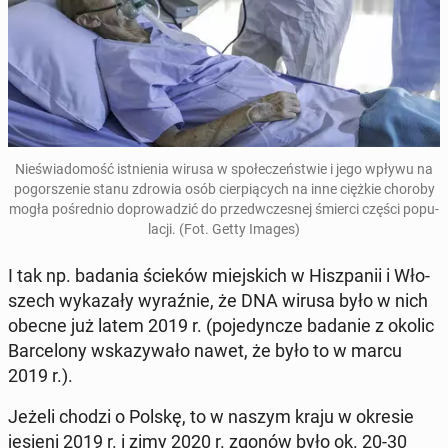
Nie­świa­do­mość ist­nie­nia wirusa w spo­łe­czeń­stwie i jego wpływu na
po­gor­sze­nie stanu zdrowia osób cier­pią­cych na inne ciężkie choroby
mogła po­śred­nio do­pro­wa­dzić do przed­wcze­snej śmierci części po­pu­
la­cji. (Fot. Getty Images)
I tak np. badania ścieków miej­skich w Hisz­pa­nii i Wło­
szech wy­ka­za­ły wy­raź­nie, że DNA wirusa było w nich
obecne już latem 2019 r. (po­je­dyn­cze badanie z okolic
Bar­ce­lo­ny wska­zy­wa­ło nawet, że było to w marcu
2019 r.).
Jeżeli chodzi o Polskę, to w naszym kraju w okresie
jesieni 2019 r. i zimy 2020 r. zgonów było ok. 20-30