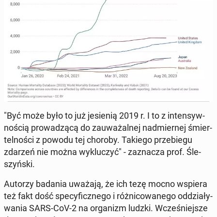
"Być może było to już je­sie­nią 2019 r. I to z in­ten­syw­
no­ścią pro­wa­dzą­cą do za­uwa­żal­nej nad­mier­nej śmier­
tel­no­ści z powodu tej choroby. Takiego prze­bie­gu
zdarzeń nie można wy­klu­czyć" - za­zna­cza prof. Śle­
szyń­ski.
Autorzy badania uważają, że ich tezę mocno wspiera
też fakt dość spe­cy­ficz­ne­go i róż­ni­co­wa­ne­go od­dzia­ły­
wa­nia SARS-CoV-2 na or­ga­nizm ludzki. Wcze­śniej­sze