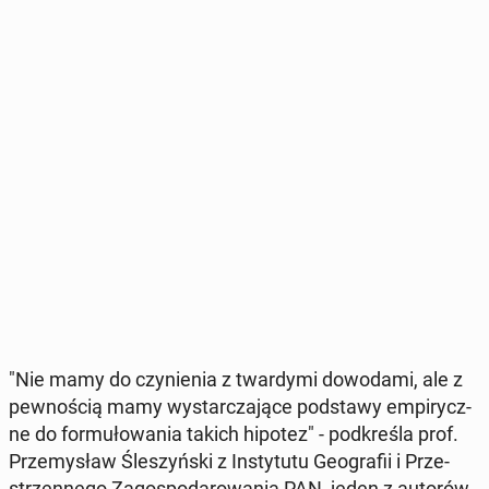
"Nie mamy do czy­nie­nia z twar­dy­mi do­wo­da­mi, ale z
pew­no­ścią mamy wy­star­cza­ją­ce pod­sta­wy em­pi­rycz­
ne do for­mu­ło­wa­nia takich hipotez" - pod­kre­śla prof.
Prze­my­sław Śle­szyń­ski z In­sty­tu­tu Geo­gra­fii i Prze­
strzen­ne­go Za­go­spo­da­ro­wa­nia PAN, jeden z autorów