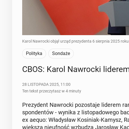
Karol Nawrocki objął urząd prezydenta 6 sierpnia 2025 r
Polityka
Sondaże
CBOS: Karol Na­wroc­ki liderem r
28 LISTOPADA 2025, 11:00
Ten tekst przeczytasz w 4 minuty
Pre­zy­dent Na­wroc­ki po­zo­sta­je liderem ran
spon­den­tów - wynika z li­sto­pa­do­we­go 
ex aequo: Wła­dy­sław Ko­si­niak-Kamysz, Ra­
więk­szą nie­uf­ność wzbudza Ja­ro­sław Ka­c