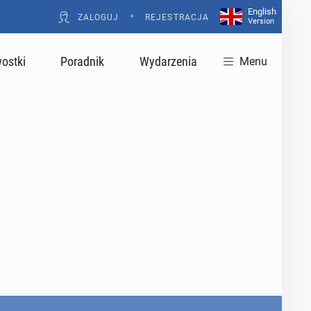
English
•
ZALOGUJ
REJESTRACJA
Version
ostki
Poradnik
Wydarzenia
Menu