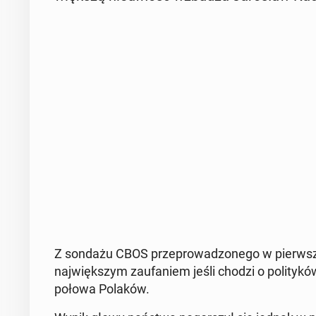
Z sondażu CBOS prze­pro­wa­dzo­ne­go w pierw­szej
naj­więk­szym za­ufa­niem jeśli chodzi o po­li­ty­k
połowa Polaków.