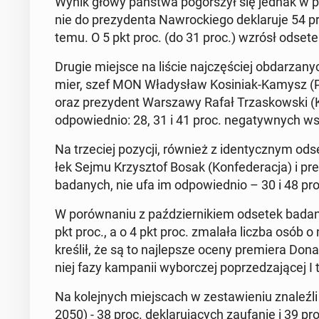
Wynik głowy państwa po­gor­szył się jednak w po­r
nie do pre­zy­den­ta Na­wroc­kie­go de­kla­ru­je 54 
temu. O 5 pkt proc. (do 31 proc.) wzrósł odsetek a
Drugie miejsce na liście naj­czę­ściej ob­da­rza­ny
mier, szef MON Wła­dy­sław Ko­si­niak-Kamysz (PSL
oraz pre­zy­dent War­sza­wy Rafał Trza­skow­ski (KO)
od­po­wied­nio: 28, 31 i 41 proc. ne­ga­tyw­nych 
Na trze­ciej pozycji, również z iden­tycz­nym od­set­k
łek Sejmu Krzysz­tof Bosak (Kon­fe­de­ra­cja) i p
ba­da­nych, nie ufa im od­po­wied­nio – 30 i 48 pro
W po­rów­na­niu z paź­dzier­ni­kiem odsetek ba­da­n
pkt proc., a o 4 pkt proc. zmalała liczba osób o
kre­ślił, że są to naj­lep­sze oceny pre­mie­ra Do
niej fazy kam­pa­nii wy­bor­czej po­prze­dza­ją­cej 
Na ko­lej­nych miej­scach w ze­sta­wie­niu zna­leź
2050) - 38 proc. de­kla­ru­ją­cych za­ufa­nie i 39 pr