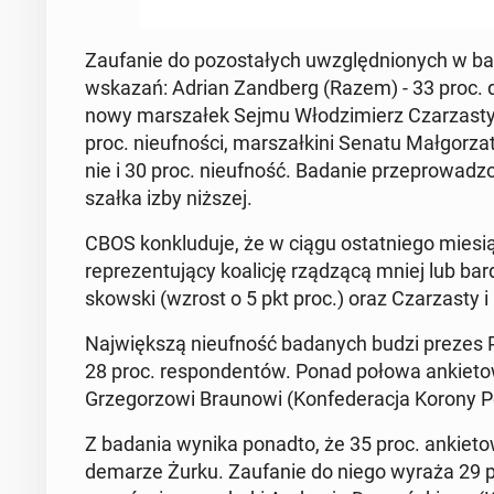
Za­ufa­nie do po­zo­sta­łych uwzględ­nio­nych w bad
wskazań: Adrian Zand­berg (Razem) - 33 proc. de­kla­r
nowy mar­sza­łek Sejmu Wło­dzi­mierz Cza­rza­sty (
proc. nie­uf­no­ści, mar­szał­ki­ni Senatu Mał­go­rz
nie i 30 proc. nie­uf­ność. Badanie prze­pro­wa­dz
szał­ka izby niższej.
CBOS kon­klu­du­je, że w ciągu ostat­nie­go mie­si
re­pre­zen­tu­ją­cy ko­ali­cję rzą­dzą­cą mniej lub bar
skow­ski (wzrost o 5 pkt proc.) oraz Cza­rza­sty 
Naj­więk­szą nie­uf­ność ba­da­nych budzi prezes P
28 proc. re­spon­den­tów. Ponad połowa an­kie­to­w
Grze­go­rzo­wi Brau­no­wi (Kon­fe­de­ra­cja Korony Po
Z badania wynika ponadto, że 35 proc. an­kie­to­wa­
de­ma­rze Żurku. Za­ufa­nie do niego wyraża 29 proc