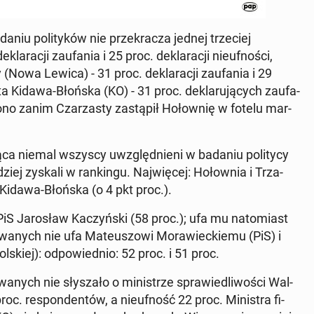
aniu po­li­ty­ków nie prze­kra­cza jednej trze­ciej
a­cji za­ufa­nia i 25 proc. de­kla­ra­cji nie­uf­no­ści,
Nowa Lewica) - 31 proc. de­kla­ra­cji za­ufa­nia i 29
a­ta Kidawa-Błońska (KO) - 31 proc. de­kla­ru­ją­cych za­ufa­
o­no zanim Cza­rza­sty za­stą­pił Ho­łow­nię w fotelu mar­
ą­ca niemal wszyscy uwzględ­nie­ni w badaniu po­li­ty­cy
­dziej zyskali w ran­kin­gu. Naj­wię­cej: Ho­łow­nia i Trza­
i Kidawa-Błońska (o 4 pkt proc.).
iS Ja­ro­sław Ka­czyń­ski (58 proc.); ufa mu na­to­miast
a­nych nie ufa Ma­te­uszo­wi Mo­ra­wiec­kie­mu (PiS) i
l­skiej): od­po­wied­nio: 52 proc. i 51 proc.
nych nie sły­sza­ło o mi­ni­strze spra­wie­dli­wo­ści Wal­
. re­spon­den­tów, a nie­uf­ność 22 proc. Mi­ni­stra fi­