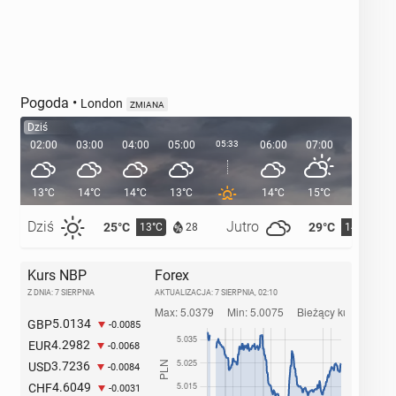
Pogoda
•
London
ZMIANA
Dziś
02:00
03:00
04:00
05:00
05:33
06:00
07:00
08:00
13°C
14°C
14°C
13°C
14°C
15°C
17°C
Dziś
Jutro
25°C
29°C
13°C
14°C
28
Kurs NBP
Forex
Z DNIA: 7 SIERPNIA
AKTUALIZACJA:
7 SIERPNIA, 02:10
5.0134
GBP
-0.0085
4.2982
EUR
-0.0068
3.7236
USD
-0.0084
4.6049
CHF
-0.0031