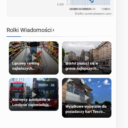
Źródło: currencybeacon.com
›
Rolki Wiadomości
Lipcowy ranking
Bristol znalazł się w
najtańszych
gronie najlepszych
supermarketów
kierunków podróży na
świecie
Kierowcy autobusów w
Londynie zapowiadają
Wyjątkowe wyzwanie dla
strajki
posiadaczy kart Tesco
Clubcard!