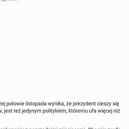
 połowie li­sto­pa­da wynika, że pre­zy­dent cieszy się
ów, jest też jedynym po­li­ty­kiem, któremu ufa więcej niż