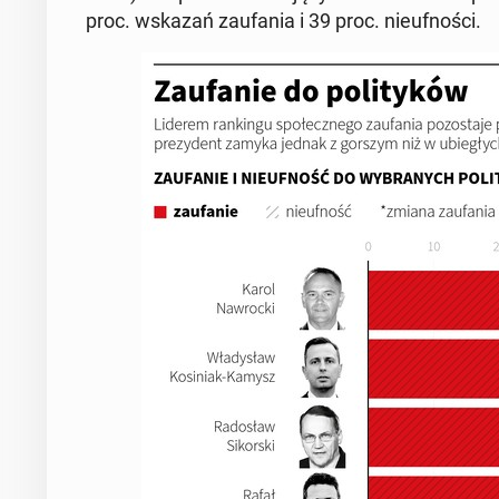
proc. wskazań za­ufa­nia i 39 proc. nie­uf­no­ści.