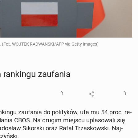
oku. (Fot. WOJTEK RADWANSKI/AFP via Getty Images)
an­kin­gu za­ufa­nia
­kin­gu za­ufa­nia do po­li­ty­ków, ufa mu 54 proc. re­
badania CBOS. Na drugim miejscu upla­so­wa­li się
do­sław Si­kor­ski oraz Rafał Trza­skow­ski. Naj­
zyń­ski.