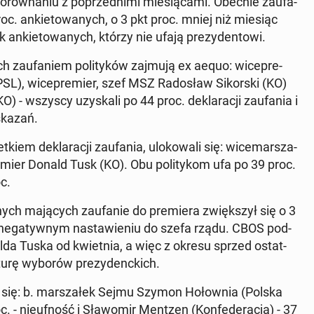
ów­na­niu z po­przed­ni­mi mie­sią­ca­mi. Obecnie za­ufa­
proc. an­kie­to­wa­nych, o 3 pkt proc. mniej niż miesiąc
n­kie­to­wa­nych, którzy nie ufają pre­zy­den­to­wi.
ch za­ufa­niem po­li­ty­ków zajmują ex aequo: wi­ce­pre­
), wi­ce­pre­mier, szef MSZ Ra­do­sław Si­kor­ski (KO)
 - wszyscy uzy­ska­li po 44 proc. de­kla­ra­cji za­ufa­nia i
wskazań.
iem de­kla­ra­cji za­ufa­nia, ulo­ko­wa­li się: wi­ce­mar­sza­
remier Donald Tusk (KO). Obu po­li­ty­kom ufa po 39 proc.
c.
ych ma­ją­cych za­ufa­nie do pre­mie­ra zwięk­szył się o 3
 ne­ga­tyw­nym na­sta­wie­niu do szefa rządu. CBOS pod­
nalda Tuska od kwiet­nia, a więc z okresu sprzed ostat­
I turę wyborów pre­zy­denc­kich.
­li się: b. mar­sza­łek Sejmu Szymon Ho­łow­nia (Polska
oc. - nie­uf­ność i Sła­wo­mir Mentzen (Kon­fe­de­ra­cja) - 37