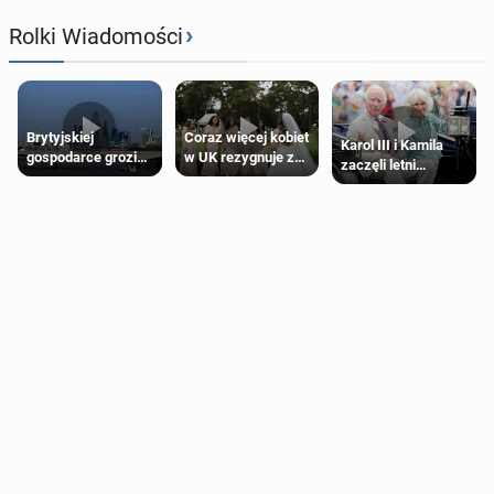
›
Rolki Wiadomości
Brytyjskiej
Coraz więcej kobiet
Karol III i Kamila
gospodarce grozi
w UK rezygnuje z
zaczęli letni
recesja, jeśli
roli druhny na
odpoczynek po
kryzys na Bliskim
ślubie
Igrzyskach
Wschodzie się
Wspólnoty w
przedłuży
Glasgow