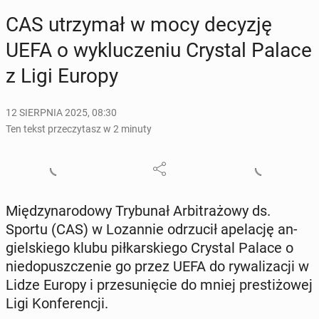
CAS utrzy­mał w mocy decyzję
UEFA o wy­klu­cze­niu Crystal Palace
z Ligi Europy
12 SIERPNIA 2025, 08:30
Ten tekst przeczytasz w 2 minuty
Mię­dzy­na­ro­do­wy Try­bu­nał Ar­bi­tra­żo­wy ds.
Sportu (CAS) w Lo­zan­nie od­rzu­cił ape­la­cję an­
giel­skie­go klubu pił­kar­skie­go Crystal Palace o
nie­do­pusz­cze­nie go przez UEFA do ry­wa­li­za­cji w
Lidze Europy i prze­su­nię­cie do mniej pre­sti­żo­wej
Ligi Kon­fe­ren­cji.