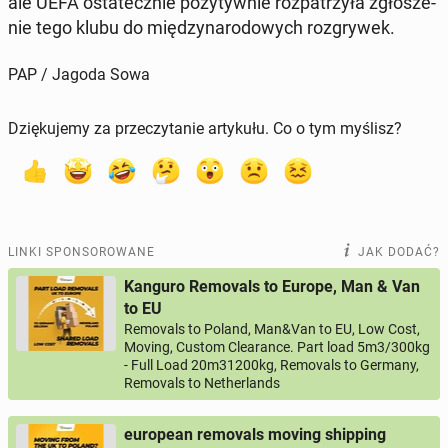
ale UEFA osta­tecz­nie po­zy­tyw­nie roz­pa­trzy­ła zgło­sze­
nie tego klubu do mię­dzy­na­ro­do­wych roz­gry­wek.
PAP / Jagoda Sowa
Dziękujemy za przeczytanie artykułu. Co o tym myślisz?
LINKI SPONSOROWANE
JAK DODAĆ?
Kanguro Removals to Europe, Man & Van
to EU
Removals to Poland, Man&Van to EU, Low Cost,
Moving, Custom Clearance. Part load 5m3/300kg
- Full Load 20m31200kg, Removals to Germany,
Removals to Netherlands
european removals moving shipping