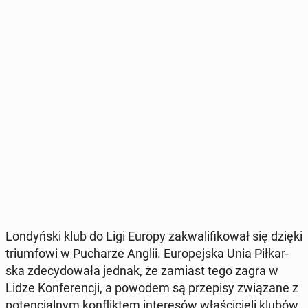
Lon­dyń­ski klub do Ligi Europy za­kwa­li­fi­ko­wał się dzięki
trium­fo­wi w Pu­cha­rze Anglii. Eu­ro­pej­ska Unia Pił­kar­
ska zde­cy­do­wa­ła jednak, że zamiast tego zagra w
Lidze Kon­fe­ren­cji, a powodem są prze­pi­sy zwią­za­ne z
po­ten­cjal­nym kon­flik­tem in­te­re­sów wła­ści­cie­li klubów.