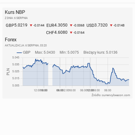
Kurs NBP
Z DNIA: 6 SIERPNIA
5.0219
4.3050
3.7320
GBP
EUR
USD
-0.0144
-0.0068
-0.0148
4.6080
CHF
-0.0164
Forex
AKTUALIZACJA:
6 SIERPNIA, 03:20
Źródło: currencybeacon.com