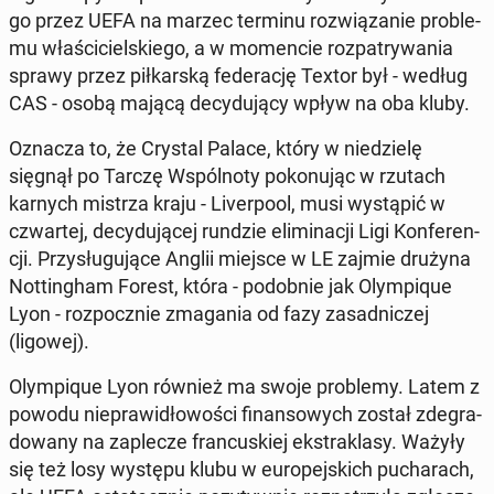
go przez UEFA na marzec terminu roz­wią­za­nie pro­ble­
mu wła­ści­ciel­skie­go, a w mo­men­cie roz­pa­try­wa­nia
sprawy przez pił­kar­ską fe­de­ra­cję Textor był - według
CAS - osobą mającą de­cy­du­ją­cy wpływ na oba kluby.
Oznacza to, że Crystal Palace, który w nie­dzie­lę
sięgnął po Tarczę Wspól­no­ty po­ko­nu­jąc w rzutach
karnych mistrza kraju - Li­ver­po­ol, musi wy­stą­pić w
czwar­tej, de­cy­du­ją­cej rundzie eli­mi­na­cji Ligi Kon­fe­ren­
cji. Przy­słu­gu­ją­ce Anglii miejsce w LE zajmie drużyna
Not­tin­gham Forest, która - po­dob­nie jak Olym­pi­que
Lyon - roz­pocz­nie zma­ga­nia od fazy za­sad­ni­czej
(ligowej).
Olym­pi­que Lyon również ma swoje pro­ble­my. Latem z
powodu nie­pra­wi­dło­wo­ści fi­nan­so­wych został zde­gra­
do­wa­ny na za­ple­cze fran­cu­skiej eks­tra­kla­sy. Ważyły
się też losy występu klubu w eu­ro­pej­skich pu­cha­rach,