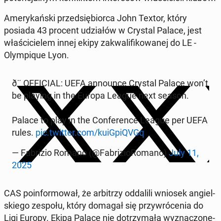
Ame­ry­kań­ski przed­się­bior­ca John Textor, który
posiada 43 procent udzia­łów w Crystal Palace, jest
wła­ści­cie­lem innej ekipy za­kwa­li­fi­ko­wa­nej do LE -
Olym­pi­que Lyon.
ð¨ OF­FI­CIAL: UEFA an­no­un­ce Crystal Palace won’t
be playing in the Europa League next season.
Palace to play in the Con­fe­ren­ce League per UEFA
rules.
pic.twitter.com/ku­iG­pi­QVGq
— Fa­bri­zio Romano (@Fa­bri­zio­Ro­ma­no)
July 11,
2025
CAS po­in­for­mo­wał, że ar­bi­trzy od­da­li­li wniosek an­giel­
skie­go zespołu, który domagał się przy­wró­ce­nia do
Ligi Europy. Ekipa Palace nie do­trzy­ma­ła wy­zna­czo­ne­