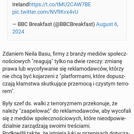
Ireland
https://t.co/tMU2CAW7BE
pic.twitter.com/NVfIKvx4vU
— BBC Bre­ak­fast (@BBC­Bre­ak­fast)
August 6,
2024
Zdaniem Neila Basu, firmy z branży mediów spo­łecz­
no­ścio­wych "reagują" tylko na dwie rzeczy: zmianę
prawa lub wy­co­fy­wa­nie się re­kla­mo­daw­ców, którzy
nie chcą być ko­ja­rze­ni z "plat­for­ma­mi, które do­pusz­
cza­ją kłam­stwa skut­ku­ją­ce prze­mo­cą i czystym ter­ro­
rem".
Były szef ds. walki z ter­ro­ry­zmem prze­ko­nu­je, że
należy "za­ape­lo­wać" do re­kla­mo­daw­ców, aby wy­co­fa­li
się z mediów spo­łecz­no­ścio­wych, które nie­od­po­wie­
dzial­nie za­rzą­dza­ją swoimi tre­ścia­mi.
Pod­kre­ślił także, że ist­nie­ją luki w prze­pi­sach do­ty­czą­