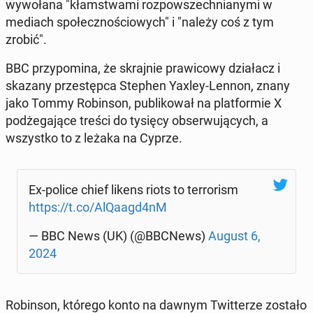
wy­wo­ła­na "kłam­stwa­mi roz­po­wszech­nia­ny­mi w
mediach spo­łecz­no­ścio­wych" i "należy coś z tym
zrobić".
BBC przy­po­mi­na, że skraj­nie pra­wi­co­wy dzia­łacz i
skazany prze­stęp­ca Stephen Yaxley-Lennon, znany
jako Tommy Ro­bin­son, pu­bli­ko­wał na plat­for­mie X
pod­że­ga­ją­ce treści do tysięcy ob­ser­wu­ją­cych, a
wszyst­ko to z leżaka na Cyprze.
Ex-police chief likens riots to ter­ro­rism
https://t.co/AlQaagd4nM
— BBC News (UK) (@BBCNews)
August 6,
2024
Ro­bin­son, którego konto na dawnym Twit­te­rze zostało