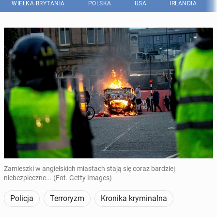
WIELKA BRYTANIA
POLSKA
USA
IRLANDIA
Zamieszki w angielskich miastach stają się coraz bardziej
niebezpieczne... (Fot. Getty Images)
Policja
Terroryzm
Kronika kryminalna