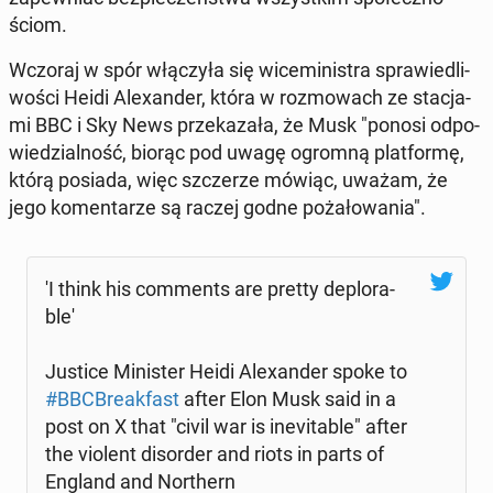
ściom.
Wczoraj w spór włą­czy­ła się wi­ce­mi­ni­stra spra­wie­dli­
wo­ści Heidi Ale­xan­der, która w roz­mo­wach ze sta­cja­
mi BBC i Sky News prze­ka­za­ła, że Musk "ponosi od­po­
wie­dzial­ność, biorąc pod uwagę ogromną plat­for­mę,
którą posiada, więc szcze­rze mówiąc, uważam, że
jego ko­men­ta­rze są raczej godne po­ża­ło­wa­nia".
'I think his com­ments are pretty de­plo­ra­
ble'
Justice Mi­ni­ster Heidi Ale­xan­der spoke to
#BBC­Bre­ak­fast
after Elon Musk said in a
post on X that "civil war is in­e­vi­ta­ble" after
the violent di­sor­der and riots in parts of
England and Nor­thern