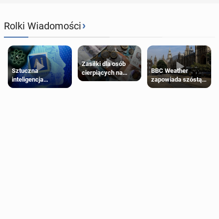
›
Rolki Wiadomości
Zasiłki dla osób
Sztuczna
BBC Weather
cierpiących na
inteligencja
zapowiada szóstą
schorzenia
próbowała oszukać
falę upałów w
psychiczne
człowieka
Londynie