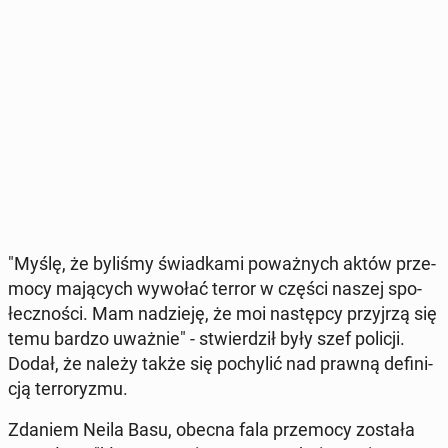
"Myślę, że byliśmy świad­ka­mi po­waż­nych aktów prze­
mo­cy ma­ją­cych wywołać terror w części naszej spo­
łecz­no­ści. Mam na­dzie­ję, że moi na­stęp­cy przyj­rzą się
temu bardzo uważnie" - stwier­dził były szef policji.
Dodał, że należy także się po­chy­lić nad prawną de­fi­ni­
cją ter­ro­ry­zmu.
Zdaniem Neila Basu, obecna fala prze­mo­cy została