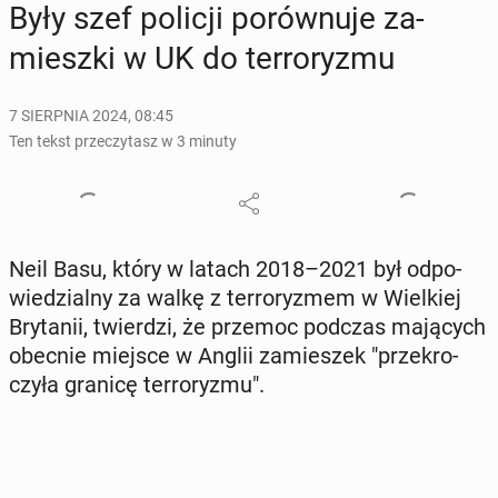
Były szef policji po­rów­nu­je za­
miesz­ki w UK do ter­ro­ry­zmu
7 SIERPNIA 2024, 08:45
Ten tekst przeczytasz w 3 minuty
Neil Basu, który w latach 2018–2021 był od­po­
wie­dzial­ny za walkę z ter­ro­ry­zmem w Wiel­kiej
Bry­ta­nii, twier­dzi, że przemoc podczas ma­ją­cych
obecnie miejsce w Anglii za­mie­szek "prze­kro­
czy­ła granicę ter­ro­ry­zmu".