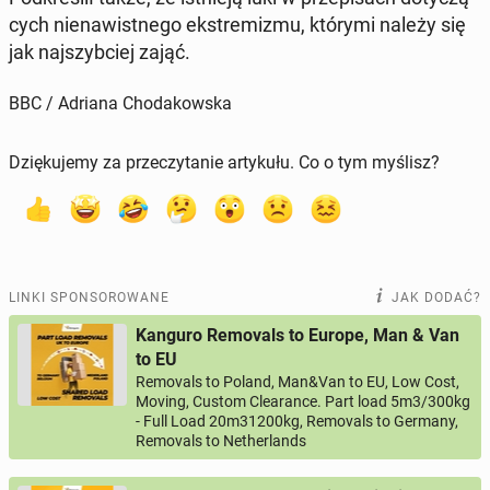
cych nie­na­wist­ne­go eks­tre­mi­zmu, którymi należy się
jak naj­szyb­ciej zająć.
BBC / Adriana Chodakowska
Dziękujemy za przeczytanie artykułu. Co o tym myślisz?
LINKI SPONSOROWANE
JAK DODAĆ?
Kanguro Removals to Europe, Man & Van
to EU
Removals to Poland, Man&Van to EU, Low Cost,
Moving, Custom Clearance. Part load 5m3/300kg
- Full Load 20m31200kg, Removals to Germany,
Removals to Netherlands