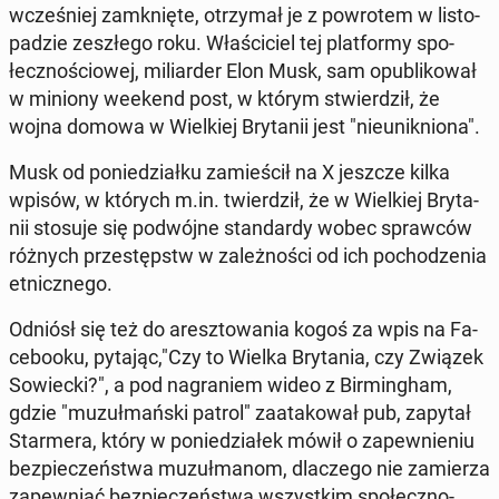
wcze­śniej za­mknię­te, otrzy­mał je z po­wro­tem w li­sto­
pa­dzie ze­szłe­go roku. Wła­ści­ciel tej plat­for­my spo­
łecz­no­ścio­wej, mi­liar­der Elon Musk, sam opu­bli­ko­wał
w miniony weekend post, w którym stwier­dził, że
wojna domowa w Wiel­kiej Bry­ta­nii jest "nie­unik­nio­na".
Musk od po­nie­dział­ku za­mie­ścił na X jeszcze kilka
wpisów, w których m.in. twier­dził, że w Wiel­kiej Bry­ta­
nii stosuje się po­dwój­ne stan­dar­dy wobec spraw­ców
różnych prze­stępstw w za­leż­no­ści od ich po­cho­dze­nia
et­nicz­ne­go.
Odniósł się też do aresz­to­wa­nia kogoś za wpis na Fa­
ce­bo­oku, pytając,"Czy to Wielka Bry­ta­nia, czy Związek
So­wiec­ki?", a pod na­gra­niem wideo z Bir­ming­ham,
gdzie "mu­zuł­mań­ski patrol" za­ata­ko­wał pub, zapytał
Star­me­ra, który w po­nie­dzia­łek mówił o za­pew­nie­niu
bez­pie­czeń­stwa mu­zuł­ma­nom, dla­cze­go nie za­mie­rza
za­pew­niać bez­pie­czeń­stwa wszyst­kim spo­łecz­no­