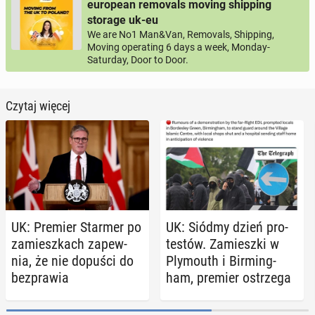
european removals moving shipping
storage uk-eu
We are No1 Man&Van, Removals, Shipping,
Moving operating 6 days a week, Monday-
Saturday, Door to Door.
Czytaj więcej
UK: Premier Starmer po
UK: Siódmy dzień pro­
za­miesz­kach za­pew­
te­stów. Za­miesz­ki w
nia, że nie dopuści do
Ply­mo­uth i Bir­ming­
bez­pra­wia
ham, premier ostrze­ga