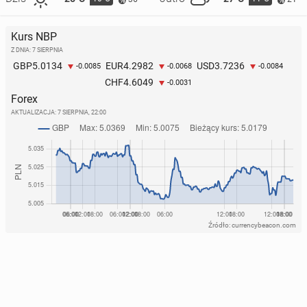
Kurs NBP
Z DNIA: 7 SIERPNIA
5.0134
4.2982
3.7236
GBP
EUR
USD
-0.0085
-0.0068
-0.0084
4.6049
CHF
-0.0031
Forex
AKTUALIZACJA:
7 SIERPNIA, 22:00
Źródło: currencybeacon.com