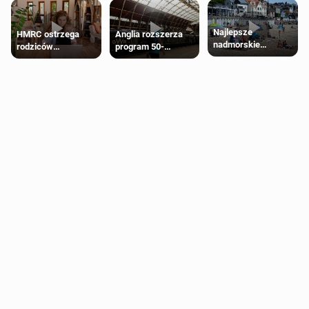
Najlepsze
HMRC ostrzega
Anglia rozszerza
nadmorskie
rodziców
program 50-
miasteczko blisko
pobierających Child
procentowych
Londynu
Benefit. Mogą być
zniżek kolejowych
zobowiązani do
na 18-latków
zwrotu zasiłku