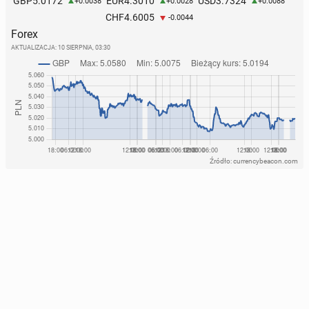
5.0172
4.3010
3.7324
GBP
EUR
USD
+0.0038
+0.0028
+0.0088
4.6005
CHF
-0.0044
Forex
AKTUALIZACJA:
10 SIERPNIA, 03:30
Źródło: currencybeacon.com