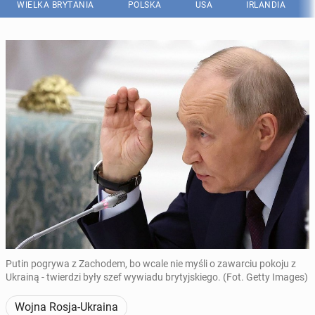
WIELKA BRYTANIA
POLSKA
USA
IRLANDIA
Putin pogrywa z Zachodem, bo wcale nie myśli o zawarciu pokoju z
Ukrainą - twierdzi były szef wywiadu brytyjskiego. (Fot. Getty Images)
Wojna Rosja-Ukraina