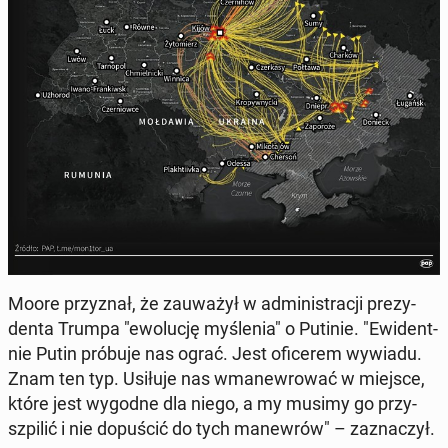
Moore przy­znał, że za­uwa­żył w ad­mi­ni­stra­cji pre­zy­
den­ta Trumpa "ewo­lu­cję my­śle­nia" o Putinie. "Ewi­dent­
nie Putin próbuje nas ograć. Jest ofi­ce­rem wywiadu.
Znam ten typ. Usiłuje nas wma­new­ro­wać w miejsce,
które jest wygodne dla niego, a my musimy go przy­
szpi­lić i nie do­pu­ścić do tych ma­new­rów" – za­zna­czył.