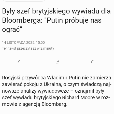
Były szef bry­tyj­skie­go wywiadu dla
Blo­om­ber­ga: "Putin próbuje nas
ograć"
14 LISTOPADA 2025, 15:00
Ten tekst przeczytasz w 2 minuty
Ro­syj­ski przy­wód­ca Wła­di­mir Putin nie za­mie­rza
za­wie­rać pokoju z Ukrainą, o czym świad­czą naj­
now­sze analizy wy­wia­dow­cze – oznaj­mił były
szef wywiadu bry­tyj­skie­go Richard Moore w roz­
mo­wie z agencją Blo­om­berg.