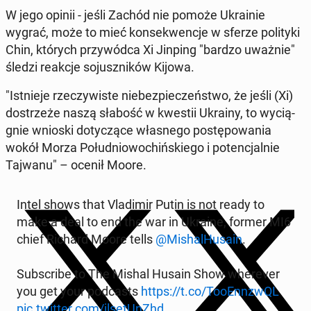
W jego opinii - jeśli Zachód nie pomoże Ukra­inie
wygrać, może to mieć kon­se­kwen­cje w sferze po­li­ty­ki
Chin, których przy­wód­ca Xi Jinping "bardzo uważnie"
śledzi reakcje so­jusz­ni­ków Kijowa.
"Ist­nie­je rze­czy­wi­ste nie­bez­pie­czeń­stwo, że jeśli (Xi)
do­strze­że naszą słabość w kwestii Ukrainy, to wy­cią­
gnie wnioski do­ty­czą­ce wła­sne­go po­stę­po­wa­nia
wokół Morza Po­łu­dnio­wo­chiń­skie­go i po­ten­cjal­nie
Tajwanu" – ocenił Moore.
Intel shows that Vla­di­mir Putin is not ready to
make a deal to end the war in Ukraine, former MI6
chief Richard Moore tells
@Mi­shal­Hu­sa­in
.
Sub­scri­be to The Mishal Husain Show whe­re­ver
you get your pod­ca­sts
https://t.co/To­oEn­n­zwQL
pic.twitter.com/jlse­tUn­Zhd