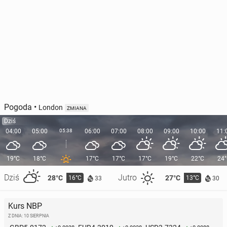
Pogoda
•
London
ZMIANA
Dziś
04:00
05:00
05:38
06:00
07:00
08:00
09:00
10:00
11:
19°C
18°C
17°C
17°C
17°C
19°C
22°C
24
Dziś
Jutro
28°C
27°C
16°C
13°C
33
30
Kurs NBP
Z DNIA: 10 SIERPNIA