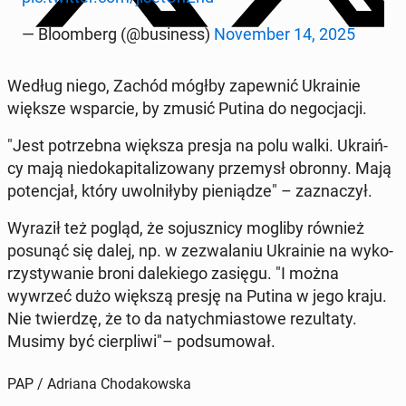
— Blo­om­berg (@bu­si­ness)
No­vem­ber 14, 2025
Według niego, Zachód mógłby za­pew­nić Ukra­inie
większe wspar­cie, by zmusić Putina do ne­go­cja­cji.
"Jest po­trzeb­na większa presja na polu walki. Ukra­iń­
cy mają nie­do­ka­pi­ta­li­zo­wa­ny prze­mysł obronny. Mają
po­ten­cjał, który uwol­ni­ły­by pie­nią­dze" – za­zna­czył.
Wyraził też pogląd, że so­jusz­ni­cy mogliby również
posunąć się dalej, np. w ze­zwa­la­niu Ukra­inie na wy­ko­
rzy­sty­wa­nie broni da­le­kie­go zasięgu. "I można
wywrzeć dużo większą presję na Putina w jego kraju.
Nie twier­dzę, że to da na­tych­mia­sto­we re­zul­ta­ty.
Musimy być cier­pli­wi"– pod­su­mo­wał.
PAP / Adriana Chodakowska