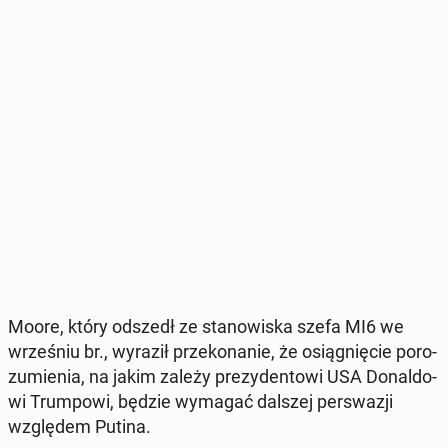
Moore, który odszedł ze sta­no­wi­ska szefa MI6 we
wrze­śniu br., wyraził prze­ko­na­nie, że osią­gnię­cie po­ro­
zu­mie­nia, na jakim zależy pre­zy­den­to­wi USA Do­nal­do­
wi Trum­po­wi, będzie wymagać dalszej per­swa­zji
wzglę­dem Putina.