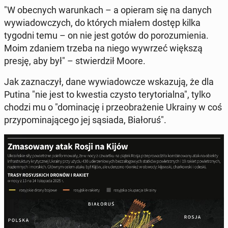
"W obec­nych wa­run­kach – a opieram się na danych
wy­wia­dow­czych, do których miałem dostęp kilka
tygodni temu – on nie jest gotów do po­ro­zu­mie­nia.
Moim zdaniem trzeba na niego wywrzeć większą
presję, aby był" – stwier­dził Moore.
Jak za­zna­czył, dane wy­wia­dow­cze wska­zu­ją, że dla
Putina "nie jest to kwestia czysto te­ry­to­rial­na", tylko
chodzi mu o "do­mi­na­cję i prze­obra­że­nie Ukrainy w coś
przy­po­mi­na­ją­ce­go jej sąsiada, Bia­ło­ruś".