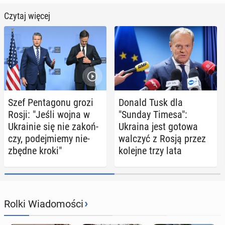
Czytaj więcej
Szef Pen­ta­go­nu grozi
Donald Tusk dla
Rosji: "Jeśli wojna w
"Sunday Timesa":
Ukra­inie się nie za­koń­
Ukraina jest gotowa
czy, po­dej­mie­my nie­
walczyć z Rosją przez
zbęd­ne kroki"
kolejne trzy lata
›
Rolki Wiadomości