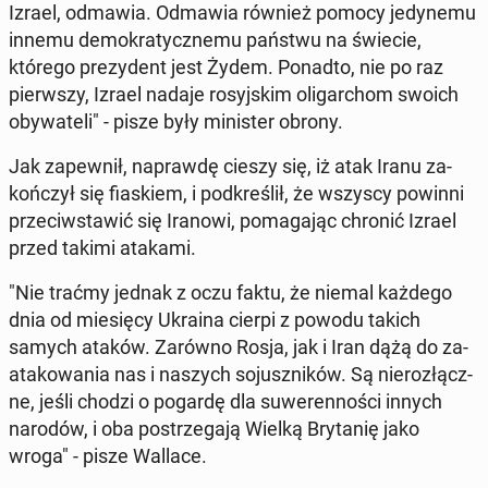
Izrael, odmawia. Odmawia również pomocy je­dy­ne­mu
innemu de­mo­kra­tycz­ne­mu państwu na świecie,
którego pre­zy­dent jest Żydem. Ponadto, nie po raz
pierw­szy, Izrael nadaje ro­syj­skim oli­gar­chom swoich
oby­wa­te­li" - pisze były mi­ni­ster obrony.
Jak za­pew­nił, na­praw­dę cieszy się, iż atak Iranu za­
koń­czył się fia­skiem, i pod­kre­ślił, że wszyscy powinni
prze­ciw­sta­wić się Iranowi, po­ma­ga­jąc chronić Izrael
przed takimi atakami.
"Nie traćmy jednak z oczu faktu, że niemal każdego
dnia od mie­się­cy Ukraina cierpi z powodu takich
samych ataków. Zarówno Rosja, jak i Iran dążą do za­
ata­ko­wa­nia nas i naszych so­jusz­ni­ków. Są nie­roz­łącz­
ne, jeśli chodzi o pogardę dla su­we­ren­no­ści innych
narodów, i oba po­strze­ga­ją Wielką Bry­ta­nię jako
wroga" - pisze Wallace.