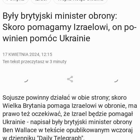
Były bry­tyj­ski mi­ni­ster obrony:
Skoro po­ma­ga­my Izra­elo­wi, on po­
wi­nien pomóc Ukra­inie
17 KWIETNIA 2024, 12:15
Ten tekst przeczytasz w 3 minuty
Sojusze powinny działać w obie strony; skoro
Wielka Bry­ta­nia pomaga Izra­elo­wi w obronie, ma
prawo też ocze­ki­wać, że Izrael będzie pomagał
Ukra­inie - napisał były bry­tyj­ski mi­ni­ster obrony
Ben Wallace w tekście opu­bli­ko­wa­nym wczoraj
w dzien­ni­ku "Daily Te­le­graph".