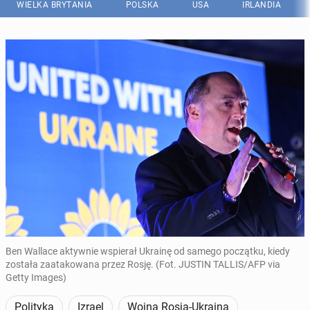
WIELKA BRYTANIA
POLSKA
USA
IRLANDIA
Ben Wallace aktywnie wspierał Ukrainę od samego początku, kiedy
została zaatakowana przez Rosję. (Fot. JUSTIN TALLIS/AFP via
Getty Images)
Polityka
Izrael
Wojna Rosja-Ukraina