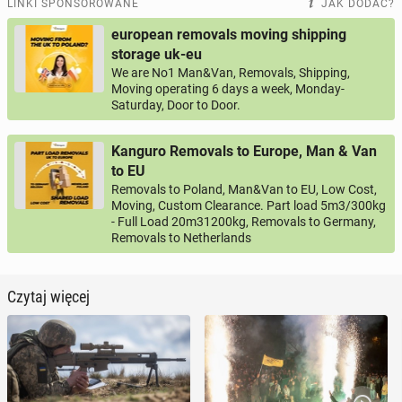
LINKI SPONSOROWANE
JAK DODAĆ?
european removals moving shipping
storage uk-eu
We are No1 Man&Van, Removals, Shipping,
Moving operating 6 days a week, Monday-
Saturday, Door to Door.
Kanguro Removals to Europe, Man & Van
to EU
Removals to Poland, Man&Van to EU, Low Cost,
Moving, Custom Clearance. Part load 5m3/300kg
- Full Load 20m31200kg, Removals to Germany,
Removals to Netherlands
Czytaj więcej