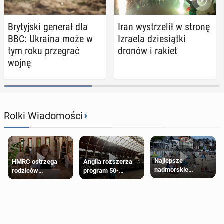
Bry­tyj­ski generał dla
Iran wy­strze­lił w stronę
BBC: Ukraina może w
Izraela dzie­siąt­ki
tym roku prze­grać
dronów i rakiet
wojnę
›
Rolki Wiadomości
Najlepsze
HMRC ostrzega
Anglia rozszerza
nadmorskie
rodziców
program 50-
miasteczko blisko
pobierających Child
procentowych
Londynu
Benefit. Mogą być
zniżek kolejowych
zobowiązani do
na 18-latków
zwrotu zasiłku