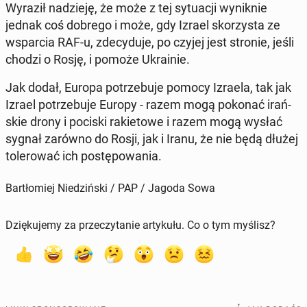
Wyraził na­dzie­ję, że może z tej sy­tu­acji wy­nik­nie
jednak coś dobrego i może, gdy Izrael sko­rzy­sta ze
wspar­cia RAF-u, zde­cy­du­je, po czyjej jest stronie, jeśli
chodzi o Rosję, i pomoże Ukra­inie.
Jak dodał, Europa po­trze­bu­je pomocy Izraela, tak jak
Izrael po­trze­bu­je Europy - razem mogą pokonać irań­
skie drony i pociski ra­kie­to­we i razem mogą wysłać
sygnał zarówno do Rosji, jak i Iranu, że nie będą dłużej
to­le­ro­wać ich po­stę­po­wa­nia.
Bartłomiej Niedziński / PAP / Jagoda Sowa
Dziękujemy za przeczytanie artykułu. Co o tym myślisz?