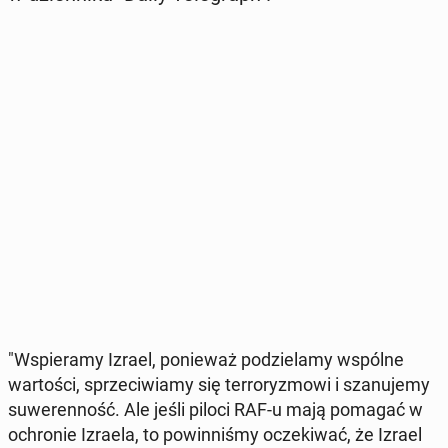
"Wspie­ra­my Izrael, po­nie­waż po­dzie­la­my wspólne
war­to­ści, sprze­ci­wia­my się ter­ro­ry­zmo­wi i sza­nu­je­my
su­we­ren­ność. Ale jeśli piloci RAF-u mają pomagać w
ochro­nie Izraela, to po­win­ni­śmy ocze­ki­wać, że Izrael