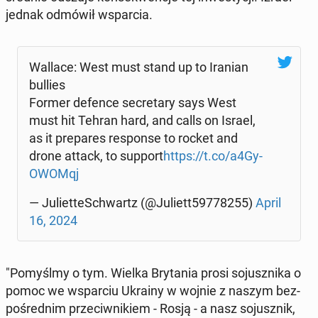
jednak odmówił wspar­cia.
Wallace: West must stand up to Iranian
bullies
Former defence se­cre­ta­ry says West
must hit Tehran hard, and calls on Israel,
as it pre­pa­res re­spon­se to rocket and
drone attack, to support
https://t.co/a4Gy­
OWO­Mqj
— Ju­liet­te­Schwartz (@Juliett59778255)
April
16, 2024
"Po­myśl­my o tym. Wielka Bry­ta­nia prosi so­jusz­ni­ka o
pomoc we wspar­ciu Ukrainy w wojnie z naszym bez­
po­śred­nim prze­ciw­ni­kiem - Rosją - a nasz so­jusz­nik,