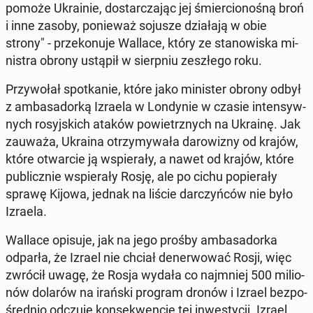
pomoże Ukra­inie, do­star­cza­jąc jej śmier­cio­no­śną broń
i inne zasoby, po­nie­waż sojusze dzia­ła­ją w obie
strony" - prze­ko­nu­je Wallace, który ze sta­no­wi­ska mi­
ni­stra obrony ustąpił w sierp­niu ze­szłe­go roku.
Przy­wo­łał spo­tka­nie, które jako mi­ni­ster obrony odbył
z am­ba­sa­dor­ką Izraela w Lon­dy­nie w czasie in­ten­syw­
nych ro­syj­skich ataków po­wietrz­nych na Ukrainę. Jak
zauważa, Ukraina otrzy­my­wa­ła da­ro­wi­zny od krajów,
które otwar­cie ją wspie­ra­ły, a nawet od krajów, które
pu­blicz­nie wspie­ra­ły Rosję, ale po cichu po­pie­ra­ły
sprawę Kijowa, jednak na liście dar­czyń­ców nie było
Izraela.
Wallace opisuje, jak na jego prośby am­ba­sa­dor­ka
odparła, że Izrael nie chciał de­ner­wo­wać Rosji, więc
zwrócił uwagę, że Rosja wydała co naj­mniej 500 mi­lio­
nów dolarów na irański program dronów i Izrael bez­po­
śred­nio odczuje kon­se­kwen­cje tej in­we­sty­cji. Izrael