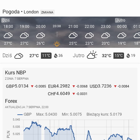
Pogoda
•
London
ZMIANA
Dziś
Jutro
18:00
19:00
20:00
20:38
21:00
22:00
23:00
00:00
01:
27°C
27°C
26°C
25°C
23°C
20°C
19°C
18
Dziś
Jutro
27°C
32°C
11°C
15°C
36
19
Kurs NBP
Z DNIA: 7 SIERPNIA
5.0134
4.2982
3.7236
GBP
EUR
USD
-0.0085
-0.0068
-0.0084
4.6049
CHF
-0.0031
Forex
AKTUALIZACJA:
7 SIERPNIA, 22:00