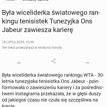
Była wi­ce­li­der­ka świa­to­we­go ran­
kin­gu te­ni­si­stek Tu­ne­zyj­ka Ons
Jabeur za­wie­sza karierę
18 LIPCA 2025, 16:30
Ten tekst przeczytasz w mniej niż minutę
Była wi­ce­li­der­ka świa­to­we­go ran­kin­gu WTA - 30-
letnia tu­ne­zyj­ska te­ni­sist­ka Ons Jabeur - po­in­
for­mo­wa­ła o za­wie­sze­niu kariery i za po­śred­nic­
twem In­sta­gra­ma prze­ka­za­ła, że w głębi duszy
od ja­kie­goś czasu nie czuła się szczę­śli­wa na
korcie.