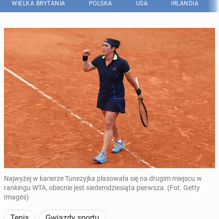
WIELKA BRYTANIA
POLSKA
USA
IRLANDIA
Najwyżej w karierze Tunezyjka plasowała się na drugim miejscu w
rankingu WTA, obecnie jest siedemdziesiąta pierwsza. (Fot. Getty
Images)
Tenis
Gwiazdy sportu