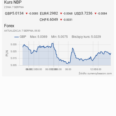
Kurs NBP
Z DNIA: 7 SIERPNIA
5.0134
4.2982
3.7236
GBP
EUR
USD
-0.0085
-0.0068
-0.0084
4.6049
CHF
-0.0031
Forex
AKTUALIZACJA:
7 SIERPNIA, 09:30
Źródło: currencybeacon.com