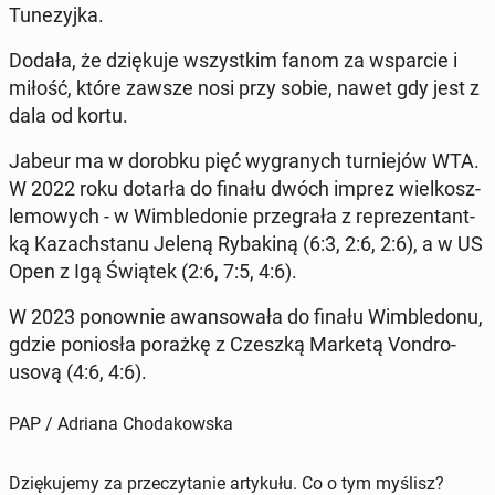
Tu­ne­zyj­ka.
Dodała, że dzię­ku­je wszyst­kim fanom za wspar­cie i
miłość, które zawsze nosi przy sobie, nawet gdy jest z
dala od kortu.
Jabeur ma w dorobku pięć wy­gra­nych tur­nie­jów WTA.
W 2022 roku dotarła do finału dwóch imprez wiel­kosz­
le­mo­wych - w Wim­ble­do­nie prze­gra­ła z re­pre­zen­tant­
ką Ka­zach­sta­nu Jeleną Ry­ba­ki­ną (6:3, 2:6, 2:6), a w US
Open z Igą Świątek (2:6, 7:5, 4:6).
W 2023 po­now­nie awan­so­wa­ła do finału Wim­ble­do­nu,
gdzie po­nio­sła porażkę z Czeszką Marketą Von­dro­
uso­vą (4:6, 4:6).
PAP / Adriana Chodakowska
Dziękujemy za przeczytanie artykułu. Co o tym myślisz?