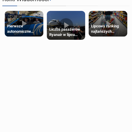
Pierwsze
Lipcowy ranking
Liczba pasażerów
autonomiczne
najtańszych
Ryanair w lipcu
Ubery pojawią się
supermarketów
pobiła rekord
w Londynie jeszcze
tego lata