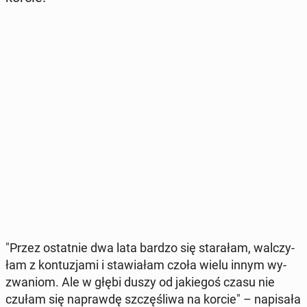
"Przez ostat­nie dwa lata bardzo się sta­ra­łam, wal­czy­
łam z kon­tu­zja­mi i sta­wia­łam czoła wielu innym wy­
zwa­niom. Ale w głębi duszy od ja­kie­goś czasu nie
czułam się na­praw­dę szczę­śli­wa na korcie" – na­pi­sa­ła