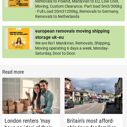
Removals to Poland, Man&Van to EU, Low Cost,
Moving, Custom Clearance. Part load 5m3/300kg
- Full Load 20m31200kg, Removals to Germany,
Removals to Netherlands
european removals moving shipping
storage uk-eu
We are No1 Man&Van, Removals, Shipping,
Moving operating 6 days a week, Monday-
Saturday, Door to Door.
Read more
London renters 'may
Britain's most af­ford­