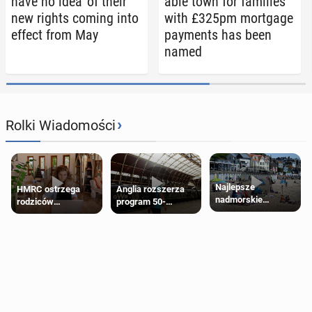
have no idea' of their
able town for fam­i­lies
new rights coming into
with £325pm mort­gage
effect from May
pay­ments has been
named
›
Rolki Wiadomości
Najlepsze
HMRC ostrzega
Anglia rozszerza
nadmorskie
rodziców
program 50-
miasteczko blisko
pobierających Child
procentowych
Londynu
Benefit. Mogą być
zniżek kolejowych
zobowiązani do
na 18-latków
zwrotu zasiłku