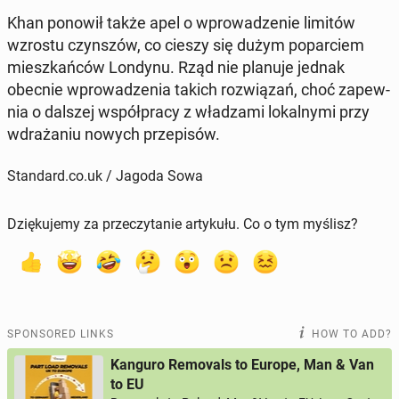
Khan ponowił także apel o wprowadze­nie limitów
wzrostu czyn­szów, co cieszy się dużym popar­ciem
mieszkańców Londynu. Rząd nie planuje jednak
obecnie wprowadzenia takich rozwiązań, choć za­pew­
nia o dalszej współpra­cy z władza­mi lokalny­mi przy
wdraża­niu nowych przepisów.
Standard.co.uk / Jagoda Sowa
Dziękujemy za przeczytanie artykułu. Co o tym myślisz?
SPONSORED LINKS
HOW TO ADD?
Kanguro Removals to Europe, Man & Van
to EU