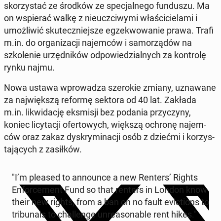
sko­rzys­tać ze środków ze spec­jal­nego fun­duszu. Ma
on wspier­ać walkę z nieucz­ci­wy­mi właś­ci­ciela­mi i
umożli­wić skuteczniejsze egzek­wowanie prawa. Trafi
m.in. do or­ga­ni­za­cji na­jem­ców i samorządów na
szkole­nie urzęd­ników odpowiedzial­nych za kon­trolę
rynku najmu.
Nowa ustawa wprowadza sze­rok­ie zmiany, uz­nawane
za na­jwięk­szą reformę sektora od 40 lat. Zakłada
m.in. lik­widację eksmisji bez podania przy­czyny,
koniec li­cy­tacji ofer­towych, większą ochronę na­jem­
ców oraz zakaz dyskrymi­nacji osób z dziećmi i ko­rzys­
ta­ją­cych z za­siłków.
"I’m pleased to an­nounce a new Renters’ Rights
En­force­ment Fund so that renters in London know
their new rights, from a ban on no fault evic­tions to
tri­bunals to chal­lenge un­rea­son­able rent hikes."