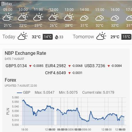
Today
09:00
10:00
11:00
12:00
13:00
14:00
15:00
16:00
17:
21°C
22°C
23°C
26°C
28°C
31°C
32°C
32°C
31
Today
Tomorrow
32°C
29°C
14°C
15°C
33
NBP Exchange Rate
DATE: 7 AUGUST
5.0134
4.2982
3.7236
GBP
EUR
USD
-0.0085
-0.0068
-0.0084
4.6049
CHF
-0.0031
Forex
UPDATED:
7 AUGUST, 22:00