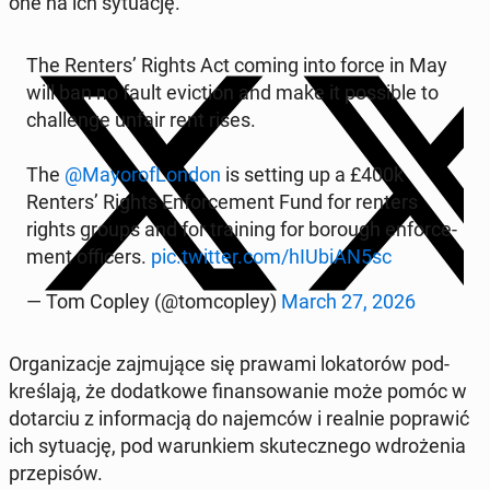
one na ich sytu­ację.
The Renters’ Rights Act coming into force in May
will ban no fault evic­tion and make it pos­si­ble to
chal­lenge unfair rent rises.
The
@May­o­rofLon­don
is setting up a £400k
Renters’ Rights En­force­ment Fund for renters
rights groups and for train­ing for borough en­force­
ment of­fi­cers.
pic.twitter.com/hIUbiAN5sc
— Tom Copley (@tom­cop­ley)
March 27, 2026
Or­ga­ni­za­c­je za­j­mu­jące się prawami loka­torów pod­
kreśla­ją, że do­datkowe fi­nan­sowanie może pomóc w
dotar­ciu z in­for­ma­cją do na­jem­ców i realnie popraw­ić
ich sytu­ację, pod warunk­iem skutecznego wdroże­nia
przepisów.