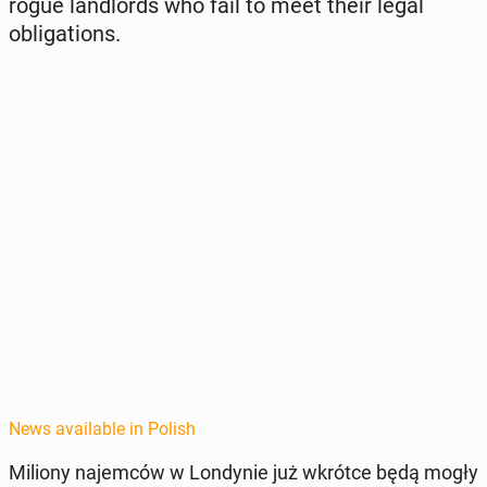
rogue land­lords who fail to meet their legal
oblig­a­tions.
News available in Polish
Miliony na­jem­ców w Lon­dynie już wkrótce będą mogły