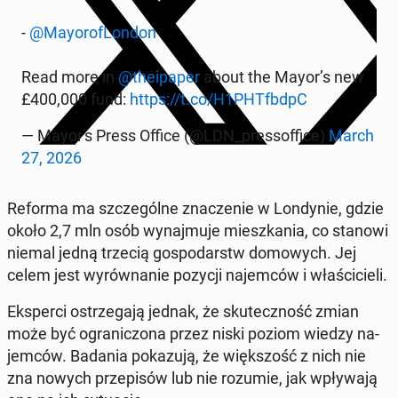
-
@May­o­rofLon­don
Read more in
@theipa­per
about the Mayor’s new
£400,000 fund:
https://t.co/H1PH­Tf­b­d­pC
— Mayor's Press Office (@LDN_pres­sof­fice)
March
27, 2026
Reforma ma szczególne znacze­nie w Lon­dynie, gdzie
około 2,7 mln osób wyna­j­mu­je mieszka­nia, co stanowi
niemal jedną trzecią gospo­darstw do­mowych. Jej
celem jest wyrów­nanie pozycji na­jem­ców i właś­ci­cieli.
Eksper­ci os­trze­ga­ją jednak, że skuteczność zmian
może być ogranic­zona przez niski poziom wiedzy na­
jem­ców. Badania pokazu­ją, że więk­szość z nich nie
zna nowych przepisów lub nie rozumie, jak wpły­wa­ją