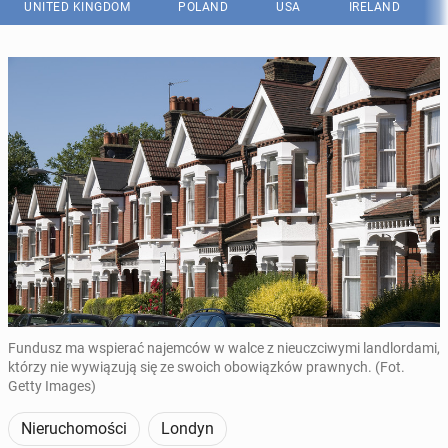
UNITED KINGDOM
POLAND
USA
IRELAND
Fundusz ma wspierać najemców w walce z nieuczciwymi landlordami,
którzy nie wywiązują się ze swoich obowiązków prawnych. (Fot.
Getty Images)
Nieruchomości
Londyn