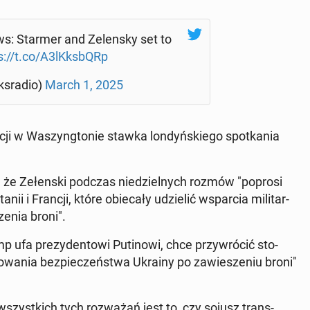
: Starmer and Ze­len­sky set to
s://t.co/A3lKks­bQRp
­sra­dio)
March 1, 2025
­cji w Wa­szyng­to­nie stawka lon­dyń­skie­go spo­tka­nia
 że Ze­łen­ski podczas nie­dziel­nych rozmów "poprosi
­nii i Francji, które obie­ca­ły udzie­lić wspar­cia mi­li­tar­
ze­nia broni".
 ufa pre­zy­den­to­wi Pu­ti­no­wi, chce przy­wró­cić sto­
o­wa­nia bez­pie­czeń­stwa Ukrainy po za­wie­sze­niu broni"
zyst­kich tych roz­wa­żań jest to, czy sojusz trans­