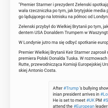
"Premier Starmer i pre­zy­dent Ze­łen­ski spo­tka­j
wa­ła rzecz­nicz­ka po tym, jak bry­tyj­skie media po
go lą­du­ją­ce­go na lot­ni­sku na północ od Londyn
Ze­łen­ski przybył do Wiel­kiej Bry­ta­nii po tym, j
den­tem USA Do­nal­dem Trumpem w Wa­szyng­to
W Lon­dy­nie jutro ma się odbyć spo­tka­nie eu­ro­
Premier Wiel­kiej Bry­ta­nii Keir Starmer za­pro­sił 
pre­mie­ra Polski Donalda Tuska. W roz­mo­wach 
Rutte, prze­wod­ni­czą­ca Komisji Eu­ro­pej­skiej U
skiej Antonio Costa.
After
#Trump
's bul­ly­ing sh
inian pre­si­dent arrives in
#Lo
He is set to meet
#UK
PM
#S
attend the
#Eu­ro­pe­an
le­ader