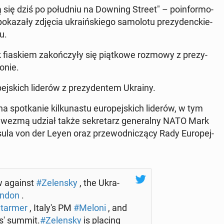
ą się dziś po po­łu­dniu na Downing Street" – po­in­for­mo­
­ka­za­ły zdjęcia ukra­iń­skie­go sa­mo­lo­tu pre­zy­denc­kie­
u.
ak fia­skiem za­koń­czy­ły się piąt­ko­we rozmowy z pre­zy­
­nie.
pej­skich liderów z pre­zy­den­tem Ukrainy.
na spo­tka­nie kil­ku­na­stu eu­ro­pej­skich liderów, w tym
wezmą udział także se­kre­tarz ge­ne­ral­ny NATO Mark
rsula von der Leyen oraz prze­wod­ni­czą­cy Rady Eu­ro­pej­
ow against
#Ze­len­sky
, the Ukra­
ndon
.
tarmer
, Italy's PM
#Meloni
, and
­s' summit.
#Ze­len­sky
is placing