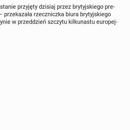
ta­nie przy­ję­ty dzisiaj przez bry­tyj­skie­go pre­
rze­ka­za­ła rzecz­nicz­ka biura bry­tyj­skie­go
e w przed­dzień szczytu kil­ku­na­stu eu­ro­pej­