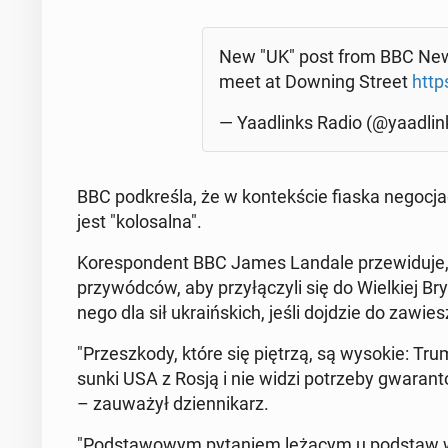
New "UK" post from BBC News
meet at Downing Street
http
— Yaadlinks Radio (@yaadlink
BBC pod­kre­śla, że w kon­tek­ście fiaska ne­go­cja
jest "ko­lo­sal­na".
Ko­re­spon­dent BBC James Landale prze­wi­du­je,
przy­wód­ców, aby przy­łą­czy­li się do Wiel­kiej Bry­ta
ne­go dla sił ukra­iń­skich, jeśli dojdzie do za­wie­s
"Prze­szko­dy, które się piętrzą, są wysokie: Trump
sun­ki USA z Rosją i nie widzi po­trze­by gwa­ran­t
– za­uwa­żył dzien­ni­karz.
"Pod­sta­wo­wym py­ta­niem leżącym u podstaw ws