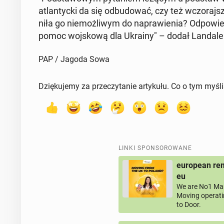
atlan­tyc­ki da się od­bu­do­wać, czy też wczo­raj
ni­ła go nie­moż­li­wym do na­pra­wie­nia? Od­po­wi
pomoc woj­sko­wą dla Ukrainy" – dodał Landale
PAP / Jagoda Sowa
Dziękujemy za przeczytanie artykułu. Co o tym myśl
LINKI SPONSOROWANE
european rem
eu
We are No1 Man
Moving operati
to Door.