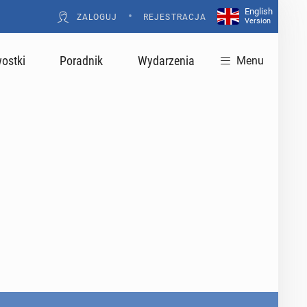
English
•
ZALOGUJ
REJESTRACJA
Version
ostki
Poradnik
Wydarzenia
Menu