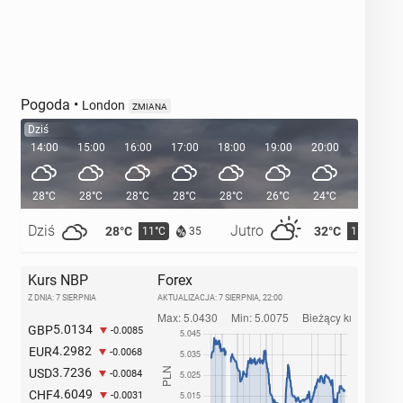
Pogoda
•
London
ZMIANA
Dziś
14:00
15:00
16:00
17:00
18:00
19:00
20:00
20:38
28°C
28°C
28°C
28°C
28°C
26°C
24°C
Dziś
Jutro
28°C
32°C
11°C
15°C
35
Kurs NBP
Forex
Z DNIA: 7 SIERPNIA
AKTUALIZACJA:
7 SIERPNIA, 22:00
5.0134
GBP
-0.0085
4.2982
EUR
-0.0068
3.7236
USD
-0.0084
4.6049
CHF
-0.0031