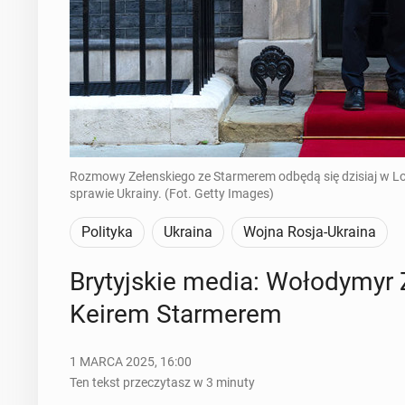
Rozmowy Zełenskiego ze Starmerem odbędą się dzisiaj w Lo
sprawie Ukrainy. (Fot. Getty Images)
Polityka
Ukraina
Wojna Rosja-Ukraina
Bry­tyj­skie media: Wo­ło­dy­myr 
Keirem Star­me­rem
1 MARCA 2025, 16:00
Ten tekst przeczytasz w 3 minuty