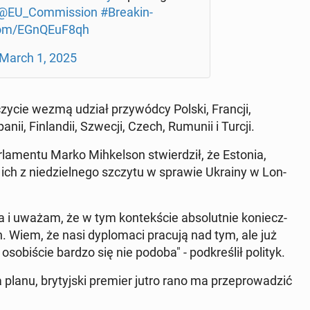
@EU_Com­mis­sion
#Bre­akin­
.com/EGnQEuF8qh
March 1, 2025
zy­cie wezmą udział przy­wód­cy Polski, Francji,
a­nii, Fin­lan­dii, Szwecji, Czech, Rumunii i Turcji.
r­la­men­tu Marko Mih­kel­son stwier­dził, że Estonia,
ia ich z nie­dziel­ne­go szczytu w sprawie Ukrainy w Lon­
a i uważam, że w tym kon­tek­ście ab­so­lut­nie ko­niecz­
. Wiem, że nasi dy­plo­ma­ci pracują nad tym, ale już
so­bi­ście bardzo się nie podoba" - pod­kre­ślił polityk.
planu, bry­tyj­ski premier jutro rano ma prze­pro­wa­dzić