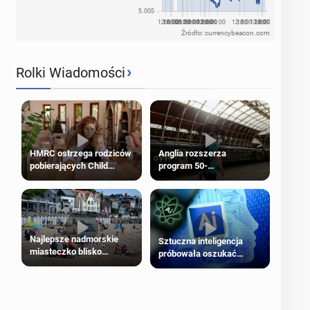
Źródło: currencybeacon.com
›
Rolki Wiadomości
HMRC ostrzega rodziców
Anglia rozszerza
pobierających Child
program 50-
Benefit. Mogą być
procentowych zniżek
zobowiązani do zwrotu
kolejowych na 18-latków
zasiłku
Najlepsze nadmorskie
Sztuczna inteligencja
miasteczko blisko
próbowała oszukać
Londynu
człowieka