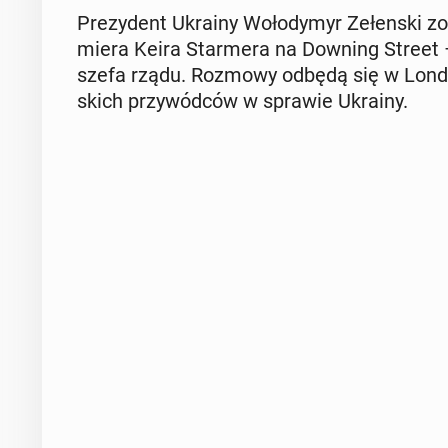
Pre­zy­dent Ukrainy Wo­ło­dy­myr Ze­łen­ski zo­s
mie­ra Keira Star­me­ra na Downing Street – p
szefa rządu. Rozmowy odbędą się w Lon­dy­ni
skich przy­wód­ców w sprawie Ukrainy.