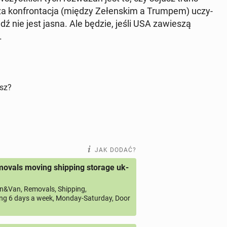
­sza kon­fron­ta­cja (między Ze­łen­skim a Trumpem) uczy­
edź nie jest jasna. Ale będzie, jeśli USA za­wie­szą
.
isz?
JAK DODAĆ?
ovals moving shipping storage uk-
&Van, Removals, Shipping,
ng 6 days a week, Monday-Saturday, Door