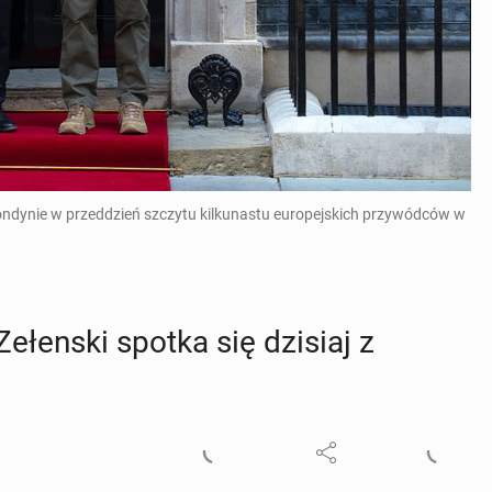
ndynie w przeddzień szczytu kilkunastu europejskich przywódców w
Ze­łen­ski spotka się dzisiaj z