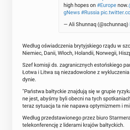
high hopes on
#Europe
now.
gNews
#Russia
pic.twitter
— Ali Shunnaq (@schun­naq)
Według oświad­cze­nia bry­tyj­skie­go rządu w szc
Niemiec, Danii, Włoch, Ho­lan­dii, Nor­we­gii, Hisz­p
Szef komisji ds. za­gra­nicz­nych es­toń­skie­go pa
Łotwa i Litwa są nie­za­do­wo­lo­ne z wy­klu­cze­n
dy­nie.
"Państwa bał­tyc­kie znaj­du­ją się w grupie ryzyk
ne jest, abyśmy byli obecni na tych spo­tka­niach
teraz sy­tu­acja ta nie napawa opty­mi­zmem i mi o
Według przed­sta­wio­ne­go przez biuro Star­me­ra 
te­le­kon­fe­ren­cję z li­de­ra­mi krajów bał­tyc­kich.