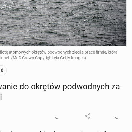
 flotę atomowych okrętów podwodnych zleciła prace firmie, która
 Linnett/MoD Crown Copyright via Getty Images)
uś
­wa­nie do okrętów pod­wod­nych za­
i