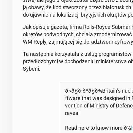
ją obawy, że kod stwo­rzo­ny przez bia­ło­ru­skich 
do ujaw­nie­nia lo­ka­li­za­cji bry­tyj­skich okrętów 
Jak opisuje gazeta, firma Rolls-Royce Sub­ma­ri
okrętów pod­wod­nych, chciała zmo­der­ni­zo­wać in
WM Reply, zaj­mu­ją­cej się do­radz­twem cy­fro­w
Ta na­stęp­nie ko­rzy­sta­ła z usług pro­gra­mi­stów
przed­ło­żo­ny­mi w do­cho­dze­niu mi­ni­ster­stw
Syberii.
ð¬ð§ð·ðºð§ð¾Bri­ta­in’s 
ftwa­re that was de­si­gned in 
ven­tion of Mi­ni­stry of Defen
reveal
Read here to know more ð½