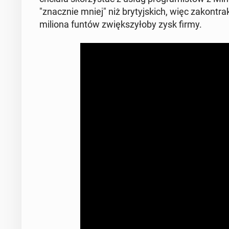
"znacz­nie mniej" niż bry­tyj­skich, więc za­kon­tr
miliona funtów zwięk­szy­ło­by zysk firmy.