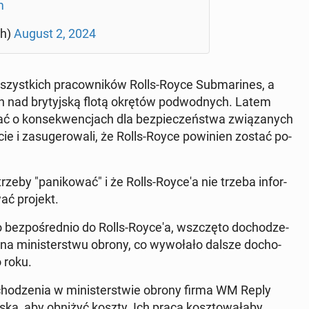
m
ph)
August 2, 2024
zyst­kich pra­cow­ni­ków Rolls-Royce Sub­ma­ri­nes, a
­cych nad bry­tyj­ską flotą okrętów pod­wod­nych. Latem
ć o kon­se­kwen­cjach dla bez­pie­czeń­stwa zwią­za­nych
cie i za­su­ge­ro­wa­li, że Rolls-Royce po­wi­nien zostać po­
trze­by "pa­ni­ko­wać" i że Rolls-Royce'a nie trzeba in­for­
ać projekt.
bez­po­śred­nio do Rolls-Royce'a, wsz­czę­to do­cho­dze­
a mi­ni­ster­stwu obrony, co wy­wo­ła­ło dalsze do­cho­
o roku.
­cho­dze­nia w mi­ni­ster­stwie obrony firma WM Reply
ńska, aby obniżyć koszty. Ich praca kosz­to­wa­ła­by