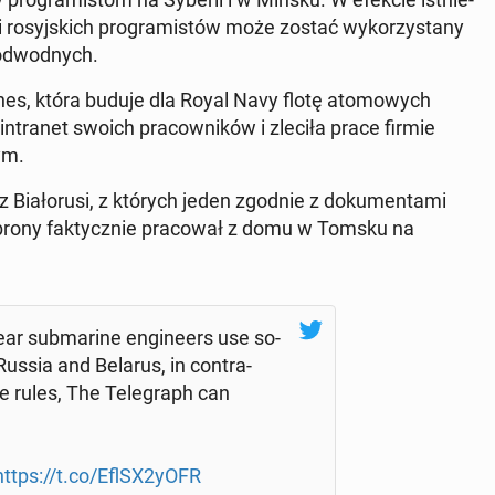
i ro­syj­skich pro­gra­mi­stów może zostać wy­ko­rzy­sta­ny
pod­wod­nych.
­nes, która buduje dla Royal Navy flotę ato­mo­wych
­tra­net swoich pra­cow­ni­ków i zleciła prace firmie
ym.
 z Bia­ło­ru­si, z których jeden zgodnie z do­ku­men­ta­mi
a obrony fak­tycz­nie pra­co­wał z domu w Tomsku na
nuclear sub­ma­ri­ne en­gi­ne­ers use so­
Russia and Belarus, in con­tra­
ce rules, The Te­le­graph can
https://t.co/EflSX2yOFR