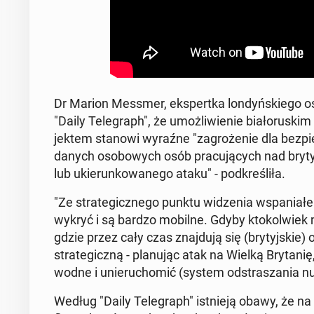
Dr Marion Messmer, eks­pert­ka lon­dyń­skie­go o
"Daily Te­le­graph", że umoż­li­wie­nie bia­ło­ru­sk
jek­tem stanowi wyraźne "za­gro­że­nie dla bez­p
danych oso­bo­wych osób pra­cu­ją­cych nad bry­ty
lub ukie­run­ko­wa­ne­go ataku" - pod­kre­śli­ła.
"Ze stra­te­gicz­ne­go punktu wi­dze­nia wspa­nia­
wykryć i są bardzo mobilne. Gdyby kto­kol­wiek mi
gdzie przez cały czas znaj­du­ją się (bry­tyj­ski
stra­te­gicz­ną - pla­nu­jąc atak na Wielką Bry­ta
wod­ne i unie­ru­cho­mić (system od­stra­sza­nia nu­
Według "Daily Te­le­graph" ist­nie­ją obawy, że na