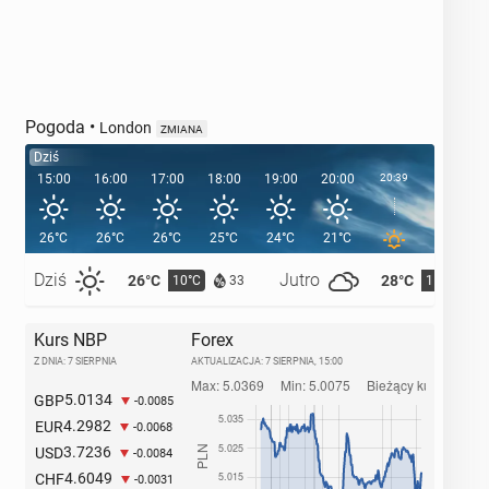
Pogoda
•
London
ZMIANA
Dziś
15:00
16:00
17:00
18:00
19:00
20:00
20:39
21:00
26°C
26°C
26°C
25°C
24°C
21°C
19°C
Dziś
Jutro
26°C
28°C
10°C
11°C
33
Kurs NBP
Forex
Z DNIA: 7 SIERPNIA
AKTUALIZACJA:
7 SIERPNIA, 15:00
5.0134
GBP
-0.0085
4.2982
EUR
-0.0068
3.7236
USD
-0.0084
4.6049
CHF
-0.0031