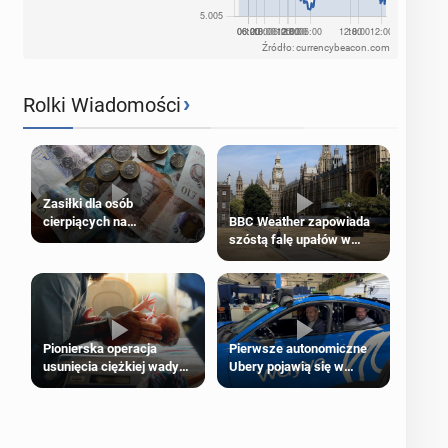
Źródło: currencybeacon.com
›
Rolki Wiadomości
Zasiłki dla osób
cierpiących na
BBC Weather zapowiada
schorzenia psychiczne
szóstą falę upałów w
Londynie
Pierwsze autonomiczne
Pionierska operacja
Ubery pojawią się w
usunięcia ciężkiej wady
Londynie jeszcze tego
wrodzonej płodu w łonie
lata
matki