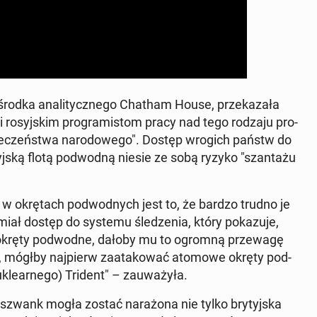
środka ana­li­tycz­ne­go Chatham House, prze­ka­za­ła
im i ro­syj­skim pro­gra­mi­stom pracy nad tego rodzaju pro­
ie­czeń­stwa na­ro­do­we­go". Dostęp wrogich państw do
j­ską flotą pod­wod­ną niesie ze sobą ryzyko "szan­ta­żu
łe w okrę­tach pod­wod­nych jest to, że bardzo trudno je
ał dostęp do systemu śle­dze­nia, który po­ka­zu­je,
e) okręty pod­wod­ne, dałoby mu to ogromną prze­wa­gę
­nię, mógłby naj­pierw za­ata­ko­wać atomowe okręty pod­
kle­ar­ne­go) Trident" – za­uwa­ży­ła.
 szwank mogła zostać na­ra­żo­na nie tylko bry­tyj­ska