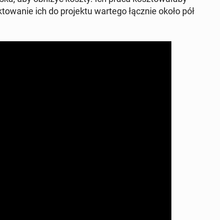
ak­to­wa­nie ich do pro­jek­tu wartego łącznie około pół