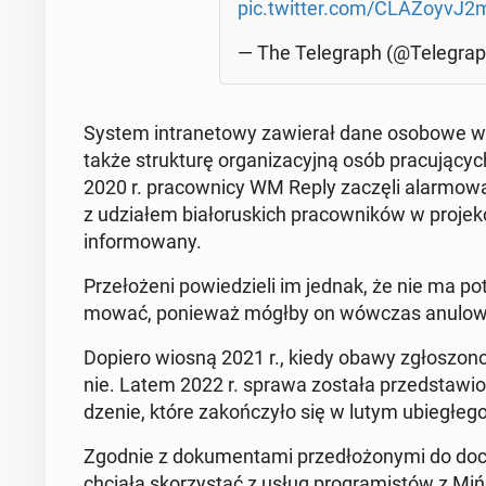
pic.twitter.com/CLA­ZoyvJ2
— The Te­le­graph (@Te­le­gra
System in­tra­ne­to­wy za­wie­rał dane osobowe ws
także struk­tu­rę or­ga­ni­za­cyj­ną osób pra­cu­ją
2020 r. pra­cow­ni­cy WM Reply zaczęli alar­mo­wa
z udzia­łem bia­ło­ru­skich pra­cow­ni­ków w pro­jek­
in­for­mo­wa­ny.
Prze­ło­że­ni po­wie­dzie­li im jednak, że nie ma po­
mo­wać, po­nie­waż mógłby on wówczas anu­lo­w
Dopiero wiosną 2021 r., kiedy obawy zgło­szo­no 
nie. Latem 2022 r. sprawa została przed­sta­wio­n
dze­nie, które za­koń­czy­ło się w lutym ubie­głe­g
Zgodnie z do­ku­men­ta­mi przed­ło­żo­ny­mi do do
chciała sko­rzy­stać z usług pro­gra­mi­stów z Mi