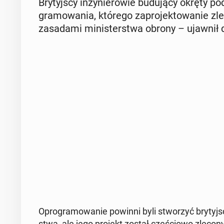
Bry­tyj­scy in­ży­nie­ro­wie bu­du­ją­cy okręty 
gra­mo­wa­nia, którego za­pro­jek­to­wa­nie zle
za­sa­da­mi mi­ni­ster­stwa obrony – ujawnił d
Opro­gra­mo­wa­nie powinni byli stwo­rzyć bry­tyj­
stwa, ale jego projekt został czę­ścio­wo zlecony