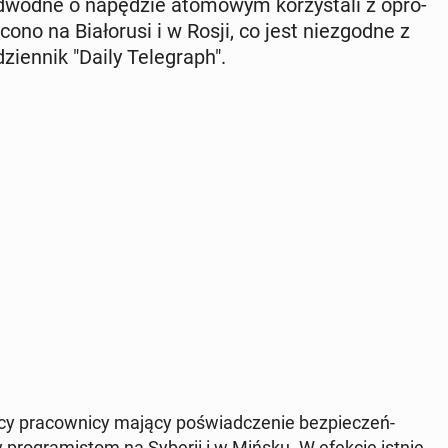
pod­wod­ne o na­pę­dzie ato­mo­wym ko­rzy­sta­li z opro­
cono na Bia­ło­ru­si i w Rosji, co jest nie­zgod­ne z
zien­nik "Daily Te­le­graph".
scy pra­cow­ni­cy mający po­świad­cze­nie bez­pie­czeń­
 pro­gra­mi­stom na Syberii i w Mińsku. W efekcie ist­nie­