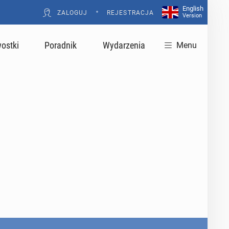
English
•
ZALOGUJ
REJESTRACJA
Version
ostki
Poradnik
Wydarzenia
Menu