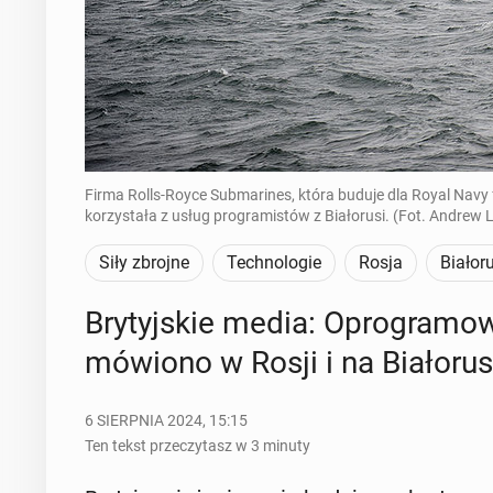
Firma Rolls-Royce Submarines, która buduje dla Royal Navy
korzystała z usług programistów z Białorusi. (Fot. Andrew
Siły zbrojne
Technologie
Rosja
Białor
Bry­tyj­skie media: Opro­gra­mo
mó­wio­no w Rosji i na Bia­ło­ru­s
6 SIERPNIA 2024, 15:15
Ten tekst przeczytasz w 3 minuty