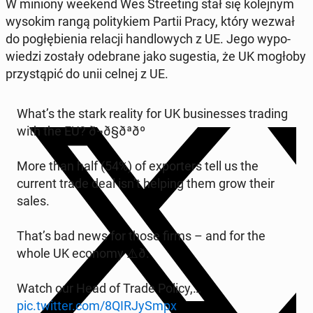
W miniony weekend Wes Stre­eting stał się ko­lej­nym
wysokim rangą po­li­ty­kiem Partii Pracy, który wezwał
do po­głę­bie­nia relacji han­dlo­wych z UE. Jego wy­po­
wie­dzi zostały ode­bra­ne jako su­ge­stia, że UK mogłoby
przy­stą­pić do unii celnej z UE.
What’s the stark reality for UK bu­si­nesses trading
with the EU? ð¬ð§ðªðº
More than half (54%) of expor­ters tell us the
current trade deal isn’t helping them grow their
sales.
That’s bad news for those firms – and for the
whole UK economy ⚠️ð.
Watch our Head of Trade Policy,…
pic.twitter.com/8QIR­Jy­Smpx