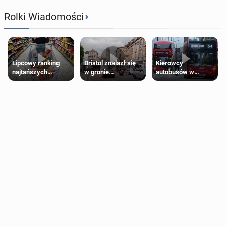
›
Rolki Wiadomości
Lipcowy ranking
Bristol znalazł się
Kierowcy
najtańszych
w gronie
autobusów w
supermarketów
najlepszych
Londynie
kierunków podróży
zapowiadają strajki
na świecie