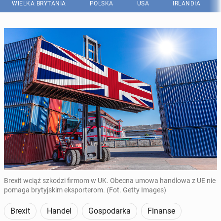
WIELKA BRYTANIA
POLSKA
USA
IRLANDIA
Brexit wciąż szkodzi firmom w UK. Obecna umowa handlowa z UE nie
pomaga brytyjskim eksporterom. (Fot. Getty Images)
Brexit
Handel
Gospodarka
Finanse