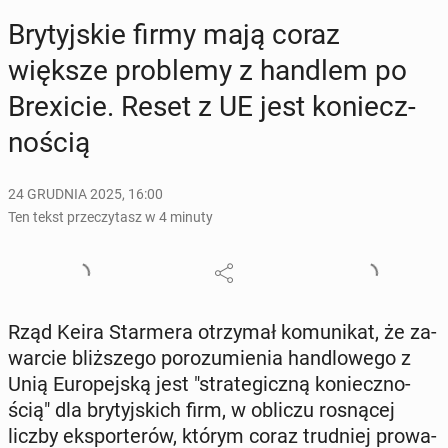
Bry­tyj­skie firmy mają coraz
większe pro­ble­my z handlem po
Bre­xi­cie. Reset z UE jest ko­niecz­
no­ścią
24 GRUDNIA 2025, 16:00
Ten tekst przeczytasz w 4 minuty
Rząd Keira Star­me­ra otrzy­mał ko­mu­ni­kat, że za­
war­cie bliż­sze­go po­ro­zu­mie­nia han­dlo­we­go z
Unią Eu­ro­pej­ską jest "stra­te­gicz­ną ko­niecz­no­
ścią" dla bry­tyj­skich firm, w obliczu ro­sną­cej
liczby eks­por­te­rów, którym coraz trud­niej pro­wa­