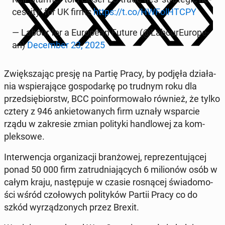
ces­si­ty’ for UK firms
https://t.co/HWFolHTC­PY
— Labour for a Eu­ro­pe­an Future (@La­bo­urEu­ro­pe­
an)
De­cem­ber 23, 2025
Zwięk­sza­jąc presję na Partię Pracy, by podjęła dzia­ła­
nia wspie­ra­ją­ce go­spo­dar­kę po trudnym roku dla
przed­się­biorstw, BCC po­in­for­mo­wa­ło również, że tylko
cztery z 946 an­kie­to­wa­nych firm uznały wspar­cie
rządu w za­kre­sie zmian po­li­ty­ki han­dlo­wej za kom­
plek­so­we.
In­ter­wen­cja or­ga­ni­za­cji bran­żo­wej, re­pre­zen­tu­ją­cej
ponad 50 000 firm za­trud­nia­ją­cych 6 mi­lio­nów osób w
całym kraju, na­stę­pu­je w czasie ro­sną­cej świa­do­mo­
ści wśród czo­ło­wych po­li­ty­ków Partii Pracy co do
szkód wy­rzą­dzo­nych przez Brexit.