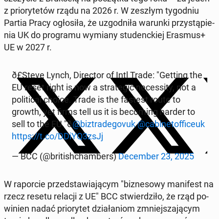
z prio­ry­te­tów rządu na 2026 r. W zeszłym ty­go­dniu
Partia Pracy ogło­si­ła, że uzgod­ni­ła warunki przy­stą­pie­
nia UK do pro­gra­mu wymiany stu­denc­kiej Erasmus+
UE w 2027 r.
ð£️Ste­ve Lynch, Di­rec­tor of Intl Trade: "Getting the
EU reset right is now a stra­te­gic ne­ces­si­ty, not a
po­li­ti­cal choice. Trade is the fastest route to
growth, yet firms tell us it is be­co­ming harder to
sell to the EU."ð
@biz­tra­de­go­vuk
@ca­bi­ne­tof­fi­ceuk
https://t.co/DDiYQ3zsJj
— BCC (@bri­ti­sh­cham­bers)
De­cem­ber 23, 2025
W ra­por­cie przed­sta­wia­ją­cym "biz­ne­so­wy ma­ni­fest na
rzecz resetu relacji z UE" BCC stwier­dzi­ło, że rząd po­
wi­nien nadać prio­ry­tet dzia­ła­niom zmniej­sza­ją­cym