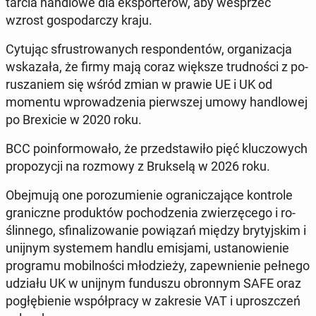
tarcia han­dlo­we dla eks­por­te­rów, aby wes­przeć
wzrost go­spo­dar­czy kraju.
Cytując sfru­stro­wa­nych re­spon­den­tów, or­ga­ni­za­cja
wska­za­ła, że firmy mają coraz większe trud­no­ści z po­
ru­sza­niem się wśród zmian w prawie UE i UK od
momentu wpro­wa­dze­nia pierw­szej umowy han­dlo­wej
po Bre­xi­cie w 2020 roku.
BCC po­in­for­mo­wa­ło, że przed­sta­wi­ło pięć klu­czo­wych
pro­po­zy­cji na rozmowy z Bruk­se­lą w 2026 roku.
Obej­mu­ją one po­ro­zu­mie­nie ogra­ni­cza­ją­ce kon­tro­le
gra­nicz­ne pro­duk­tów po­cho­dze­nia zwie­rzę­ce­go i ro­
ślin­ne­go, sfi­na­li­zo­wa­nie po­wią­zań między bry­tyj­skim i
unijnym sys­te­mem handlu emi­sja­mi, usta­no­wie­nie
pro­gra­mu mo­bil­no­ści mło­dzie­ży, za­pew­nie­nie pełnego
udziału UK w unijnym fun­du­szu obron­nym SAFE oraz
po­głę­bie­nie współ­pra­cy w za­kre­sie VAT i uprosz­czeń