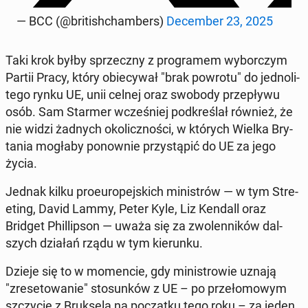
— BCC (@bri­ti­sh­cham­bers)
De­cem­ber 23, 2025
Taki krok byłby sprzecz­ny z pro­gra­mem wy­bor­czym
Partii Pracy, który obie­cy­wał "brak powrotu" do jed­no­li­
te­go rynku UE, unii celnej oraz swobody prze­pły­wu
osób. Sam Starmer wcze­śniej pod­kre­ślał również, że
nie widzi żadnych oko­licz­no­ści, w których Wielka Bry­
ta­nia mogłaby po­now­nie przy­stą­pić do UE za jego
życia.
Jednak kilku pro­eu­ro­pej­skich mi­ni­strów — w tym Stre­
eting, David Lammy, Peter Kyle, Liz Kendall oraz
Bridget Phil­lip­son — uważa się za zwo­len­ni­ków dal­
szych działań rządu w tym kie­run­ku.
Dzieje się to w mo­men­cie, gdy mi­ni­stro­wie uznają
"zre­se­to­wa­nie" sto­sun­ków z UE – po prze­ło­mo­wym
szczy­cie z Bruk­se­lą na po­cząt­ku tego roku – za jeden