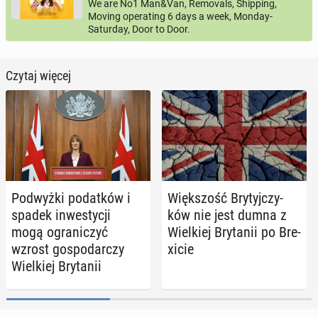
We are No1 Man&Van, Removals, Shipping,
Moving operating 6 days a week, Monday-
Saturday, Door to Door.
Czytaj więcej
Pod­wyż­ki po­dat­ków i
Więk­szość Bry­tyj­czy­
spadek in­we­sty­cji
ków nie jest dumna z
mogą ogra­ni­czyć
Wiel­kiej Bry­ta­nii po Bre­
wzrost go­spo­dar­czy
xi­cie
Wiel­kiej Bry­ta­nii