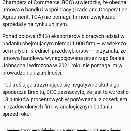
Cham­bers of Com­mer­ce, BCC) stwier­dzi­ły, że obecna
umowa o handlu i współ­pra­cy (Trade and Co­ope­ra­tion
Agre­ement, TCA) nie pomaga firmom zwięk­szać
sprze­da­ży na rynku unijnym.
Ponad połowa (54%) eks­por­te­rów bio­rą­cych udział w
badaniu obej­mu­ją­cym niemal 1 000 firm — w więk­szo­
ści małych i śred­nich przed­się­biorstw — przy­zna­ła, że
umowa han­dlo­wa wy­ne­go­cjo­wa­na przez rząd Borisa
John­so­na i wdro­żo­na w 2021 roku nie pomaga im w
pro­wa­dze­niu dzia­łal­no­ści.
Pod­kre­śla­jąc utrzy­mu­ją­ce się ne­ga­tyw­ne skutki go­
spo­dar­cze Brexitu, BCC za­zna­czy­ło, że jest to wzrost o
13 punktów pro­cen­to­wych w po­rów­na­niu z od­set­kiem
nie­za­do­wo­lo­nych firm w ana­lo­gicz­nym badaniu
sprzed roku.
Keir Starmer told closer EU trade ties ‘stra­te­gic ne­