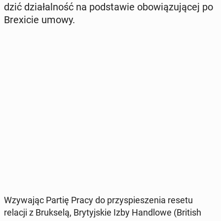
dzić dzia­łal­ność na pod­sta­wie obo­wią­zu­ją­cej po
Bre­xi­cie umowy.
Wzy­wa­jąc Partię Pracy do przy­spie­sze­nia resetu
relacji z Bruk­se­lą, Bry­tyj­skie Izby Han­dlo­we (British