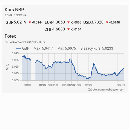
Kurs NBP
Z DNIA: 6 SIERPNIA
5.0219
4.3050
3.7320
GBP
EUR
USD
-0.0144
-0.0068
-0.0148
4.6080
CHF
-0.0164
Forex
AKTUALIZACJA:
6 SIERPNIA, 18:10
Źródło: currencybeacon.com