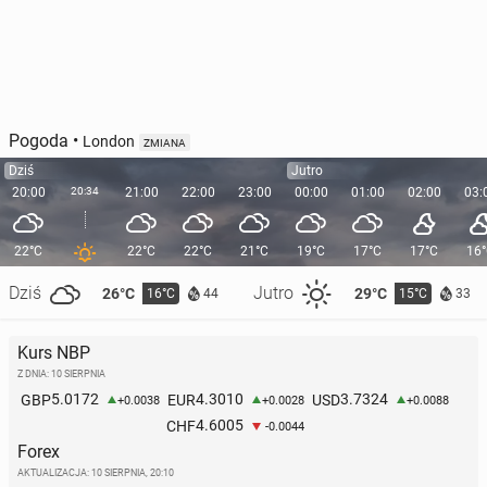
Pogoda
•
London
ZMIANA
Dziś
Jutro
20:00
20:34
21:00
22:00
23:00
00:00
01:00
02:00
03:
22°C
22°C
22°C
21°C
19°C
17°C
17°C
16
Dziś
Jutro
26°C
29°C
16°C
15°C
44
33
Kurs NBP
Z DNIA: 10 SIERPNIA
5.0172
4.3010
3.7324
GBP
EUR
USD
+0.0038
+0.0028
+0.0088
4.6005
CHF
-0.0044
Forex
AKTUALIZACJA:
10 SIERPNIA, 20:10