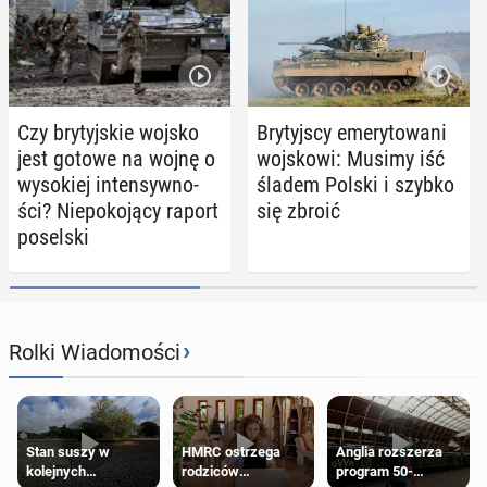
Czy bry­tyj­skie wojsko
Bry­tyj­scy eme­ry­to­wa­ni
jest gotowe na wojnę o
woj­sko­wi: Musimy iść
wy­so­kiej in­ten­syw­no­
śladem Polski i szybko
ści? Nie­po­ko­ją­cy raport
się zbroić
po­sel­ski
›
Rolki Wiadomości
Stan suszy w
HMRC ostrzega
Anglia rozszerza
kolejnych
rodziców
program 50-