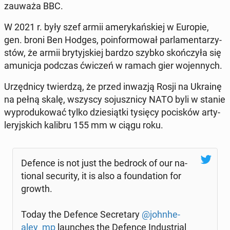
zauważa BBC.
W 2021 r. były szef armii ame­ry­kań­skiej w Europie,
gen. broni Ben Hodges, po­in­for­mo­wał par­la­men­ta­rzy­
stów, że armii bry­tyj­skiej bardzo szybko skoń­czy­ła się
amu­ni­cja podczas ćwiczeń w ramach gier wo­jen­nych.
Urzęd­ni­cy twier­dzą, że przed inwazją Rosji na Ukrainę
na pełną skalę, wszyscy so­jusz­ni­cy NATO byli w stanie
wy­pro­du­ko­wać tylko dzie­siąt­ki tysięcy po­ci­sków ar­ty­
le­ryj­skich kalibru 155 mm w ciągu roku.
Defence is not just the bedrock of our na­
tio­nal se­cu­ri­ty, it is also a fo­un­da­tion for
growth.
Today the Defence Se­cre­ta­ry
@john­he­
aley_mp
laun­ches the Defence In­du­strial