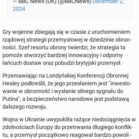
— BBC News (UK) (@BBCNews)
De­cem­ber 2,
2024
Gry wojenne zbie­ga­ją się w czasie z uru­cho­mie­niem
rzą­do­wej stra­te­gii prze­my­sło­wej w dzie­dzi­nie obron­
no­ści. Szef resortu obrony twier­dzi, że stra­te­gia ta
pomoże stwo­rzyć bar­dziej in­no­wa­cyj­ny i odporny
łańcuch dostaw oraz pobudzi bry­tyj­ski prze­mysł.
Prze­ma­wia­jąc na Lon­dyń­skiej Kon­fe­ren­cji Obron­nej
Healey pod­kre­ślił, że jego prze­sła­niem jest "in­we­sto­
wa­nie w obron­ność i wy­sła­nie silnego sygnału do
Putina", a bez­pie­czeń­stwo na­ro­do­we jest pod­sta­wą
dal­sze­go rozwoju.
Wojna w Ukra­inie uwy­pu­kli­ła rażące nie­do­cią­gnię­cia w
zdol­no­ściach Europy do prze­trwa­nia dłu­gie­go kon­flik­
tu, a prze­mysł po­cząt­ko­wo re­ago­wał bardzo powoli -