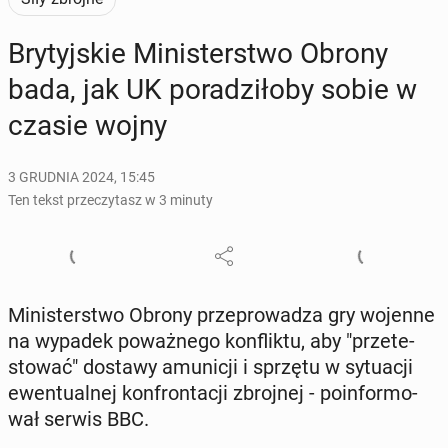
Bry­tyj­skie Mi­ni­ster­stwo Obrony
bada, jak UK po­ra­dzi­ło­by sobie w
czasie wojny
3 GRUDNIA 2024, 15:45
Ten tekst przeczytasz w 3 minuty
Mi­ni­ster­stwo Obrony prze­pro­wa­dza gry wojenne
na wypadek po­waż­ne­go kon­flik­tu, aby "prze­te­
sto­wać" dostawy amu­ni­cji i sprzętu w sy­tu­acji
ewen­tu­al­nej kon­fron­ta­cji zbroj­nej - po­in­for­mo­
wał serwis BBC.