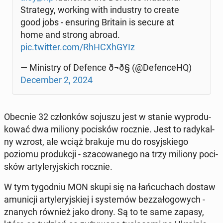
Stra­te­gy, working with in­du­stry to create
good jobs - en­su­ring Britain is secure at
home and strong abroad.
pic.twitter.com/RhH­CXh­GY­Iz
— Mi­ni­stry of Defence ð¬ð§ (@De­fen­ce­HQ)
De­cem­ber 2, 2024
Obecnie 32 człon­ków sojuszu jest w stanie wy­pro­du­
ko­wać dwa miliony po­ci­sków rocznie. Jest to ra­dy­kal­
ny wzrost, ale wciąż brakuje mu do ro­syj­skie­go
poziomu pro­duk­cji - sza­co­wa­ne­go na trzy miliony po­ci­
sków ar­ty­le­ryj­skich rocznie.
W tym ty­go­dniu MON skupi się na łań­cu­chach dostaw
amu­ni­cji ar­ty­le­ryj­skiej i sys­te­mów bez­za­ło­go­wych -
znanych również jako drony. Są to te same zapasy,