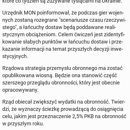
które co tydzień są zu­ży­wa­ne ty­sią­ca­mi na Ukra­inie.
Urzęd­nik MON po­in­for­mo­wał, że podczas gier wo­jen­
nych zostaną ro­ze­gra­ne "sce­na­riu­sze czasu rze­czy­wi­
ste­go", a łań­cu­chy dostaw będą pod­da­wa­ne re­ali­
stycz­nym ob­cią­że­niom. Celem ćwiczeń jest zi­den­ty­fi­
ko­wa­nie słabych punktów w łań­cu­chu dostaw i prze­
ka­za­nie in­for­ma­cji na temat przy­szłych decyzji in­we­
sty­cyj­nych.
Rządowa stra­te­gia prze­my­słu obron­ne­go ma zostać
opu­bli­ko­wa­na wiosną. Będzie ona sta­no­wić część
szer­sze­go prze­glą­du obron­no­ści, który jest obecnie
opra­co­wy­wa­ny.
Rząd obiecał zwięk­szyć wydatki na obron­ność. Twier­
dzi, że wy­zna­czy ścieżkę pro­wa­dzą­cą do osią­gnię­cia
celu, jakim jest prze­zna­cze­nie 2,5% PKB na obron­ność
w przy­szłym roku.