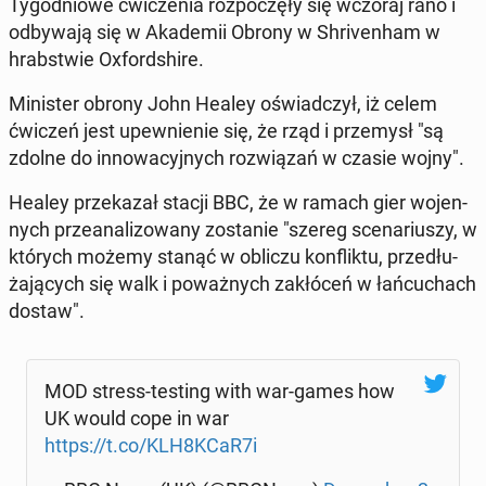
Ty­go­dnio­we ćwi­cze­nia roz­po­czę­ły się wczoraj rano i
od­by­wa­ją się w Aka­de­mii Obrony w Shri­ven­ham w
hrab­stwie Oxford­shi­re.
Mi­ni­ster obrony John Healey oświad­czył, iż celem
ćwiczeń jest upew­nie­nie się, że rząd i prze­mysł "są
zdolne do in­no­wa­cyj­nych roz­wią­zań w czasie wojny".
Healey prze­ka­zał stacji BBC, że w ramach gier wo­jen­
nych prze­ana­li­zo­wa­ny zo­sta­nie "szereg sce­na­riu­szy, w
których możemy stanąć w obliczu kon­flik­tu, prze­dłu­
ża­ją­cych się walk i po­waż­nych za­kłó­ceń w łań­cu­chach
dostaw".
MOD stress-testing with war-games how
UK would cope in war
https://t.co/KLH8KCaR7i