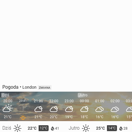
Pogoda
•
London
ZMIANA
Dziś
Jutro
20:00
20:41
21:00
22:00
23:00
00:00
01:00
02:00
03:
21°C
21°C
20°C
19°C
18°C
16°C
16°C
15
Dziś
Jutro
22°C
25°C
12°C
14°C
41
28