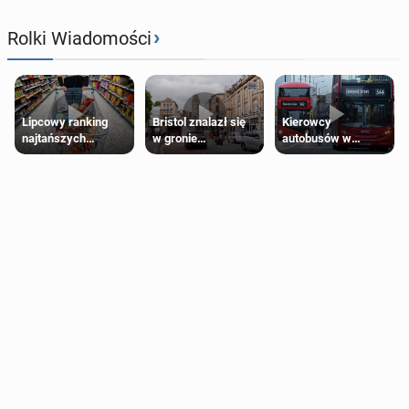
›
Rolki Wiadomości
Lipcowy ranking
Bristol znalazł się
Kierowcy
najtańszych
w gronie
autobusów w
supermarketów
najlepszych
Londynie
kierunków podróży
zapowiadają strajki
na świecie