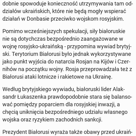
dob­nie spo­wo­du­je ko­niecz­ność utrzy­my­wa­nia tam od­
dzia­łów ukra­iń­skich, które nie będą mogły wspie­rać
działań w Don­ba­sie prze­ciw­ko wojskom ro­syj­skim.
Pomimo wcze­śniej­szych spe­ku­la­cji, siły bia­ło­ru­skie
nie są do­tych­czas bez­po­śred­nio za­an­ga­żo­wa­ne w
wojnę ro­syj­sko-ukra­iń­ską - przy­po­mi­na wywiad bry­tyj­
ski. Te­ry­to­rium Bia­ło­ru­si było jednak wy­ko­rzy­sty­wa­ne
jako punkt wyjścia do na­tar­cia Rosjan na Kijów i Czer­
ni­hów na po­cząt­ku wojny. Rosja prze­pro­wa­dza­ła też z
Bia­ło­ru­si ataki lot­ni­cze i ra­kie­to­we na Ukrainę.
Według bry­tyj­skie­go wywiadu, bia­ło­ru­ski lider Alak­
sandr Łu­ka­szen­ka praw­do­po­dob­nie stara się ba­lan­so­
wać po­mię­dzy po­par­ciem dla ro­syj­skiej inwazji, a
chęcią unik­nię­cia bez­po­śred­nie­go udziału wła­sne­go
wojska oraz ry­zy­kiem za­chod­nich sankcji.
Pre­zy­dent Bia­ło­ru­si wyraża także obawy przed ukra­iń­