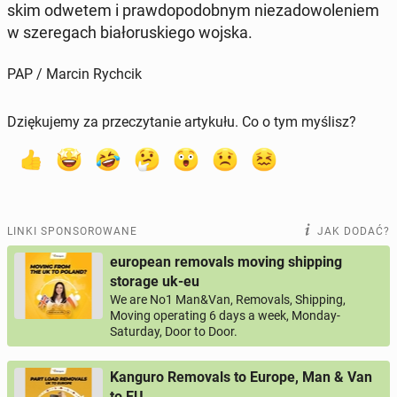
skim odwetem i praw­do­po­dob­nym nie­za­do­wo­le­niem
w sze­re­gach bia­ło­ru­skie­go wojska.
PAP / Marcin Rychcik
Dziękujemy za przeczytanie artykułu. Co o tym myślisz?
LINKI SPONSOROWANE
JAK DODAĆ?
european removals moving shipping
storage uk-eu
We are No1 Man&Van, Removals, Shipping,
Moving operating 6 days a week, Monday-
Saturday, Door to Door.
Kanguro Removals to Europe, Man & Van
to EU