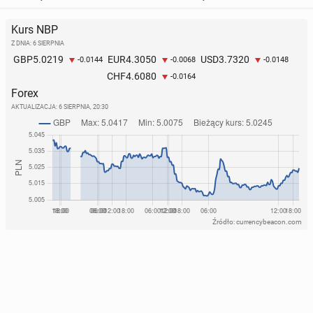
Kurs NBP
Z DNIA: 6 SIERPNIA
5.0219
4.3050
3.7320
GBP
EUR
USD
-0.0144
-0.0068
-0.0148
4.6080
CHF
-0.0164
Forex
AKTUALIZACJA:
6 SIERPNIA, 20:30
Źródło: currencybeacon.com