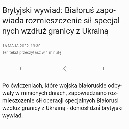
Bry­tyj­ski wywiad: Bia­ło­ruś za­po­
wia­da roz­miesz­cze­nie sił spe­cjal­
nych wzdłuż granicy z Ukrainą
16 MAJA 2022, 13:30
Ten tekst przeczytasz w 1 minutę
Po ćwi­cze­niach, które wojska bia­ło­ru­skie od­by­
wa­ły w mi­nio­nych dniach, za­po­wie­dzia­no roz­
miesz­cze­nie sił ope­ra­cji spe­cjal­nych Bia­ło­ru­si
wzdłuż granicy z Ukrainą - doniósł dziś bry­tyj­ski
wywiad.