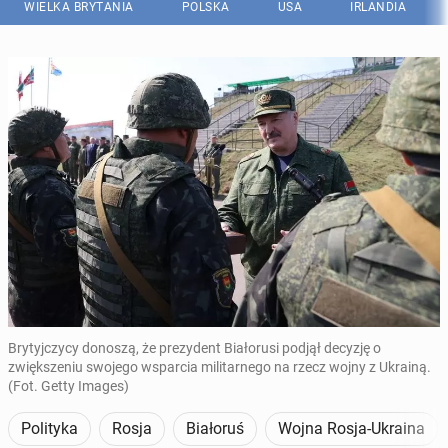
WIELKA BRYTANIA
POLSKA
USA
IRLANDIA
Brytyjczycy donoszą, że prezydent Białorusi podjął decyzję o
zwiększeniu swojego wsparcia militarnego na rzecz wojny z Ukrainą.
(Fot. Getty Images)
Polityka
Rosja
Białoruś
Wojna Rosja-Ukraina