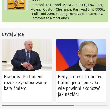
Removals to Poland, Man&Van to EU, Low Cost,
Moving, Custom Clearance. Part load 5m3/300kg
- Full Load 20m31200kg, Removals to Germany,
Removals to Netherlands
Czytaj więcej
Bia­ło­ruś: Par­la­ment
Bry­tyj­ski resort obrony:
roz­sze­rzył sto­so­wa­nie
Putin i jego ge­ne­ra­ło­
kary śmierci
wie powinni skoń­czyć
jak naziści