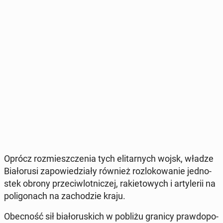
Oprócz roz­miesz­cze­nia tych eli­tar­nych wojsk, władze
Bia­ło­ru­si za­po­wie­dzia­ły również roz­lo­ko­wa­nie jed­no­
stek obrony prze­ciw­lot­ni­czej, ra­kie­to­wych i ar­ty­le­rii na
po­li­go­nach na za­cho­dzie kraju.
Obec­ność sił bia­ło­ru­skich w pobliżu granicy praw­do­po­