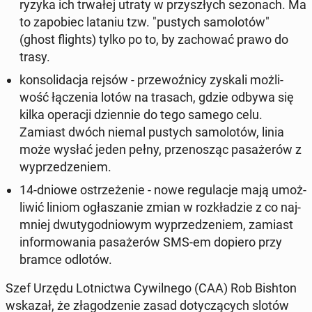
ryzyka ich trwałej utraty w przy­szłych se­zo­nach. Ma
to za­po­biec lataniu tzw. "pustych sa­mo­lo­tów"
(ghost flights
) tylko po to, by za­cho­wać prawo do
trasy.
kon­so­li­da­cja rejsów - prze­woź­ni­cy zyskali moż­li­
wość łą­cze­nia lotów na trasach, gdzie odbywa się
kilka ope­ra­cji dzien­nie do tego samego celu.
Zamiast dwóch niemal pustych sa­mo­lo­tów, linia
może wysłać jeden pełny, prze­no­sząc pa­sa­że­rów z
wy­prze­dze­niem.
14-dniowe ostrze­że­nie - nowe re­gu­la­cje mają umoż­
li­wić liniom ogła­sza­nie zmian w roz­kła­dzie z co naj­
mniej dwu­ty­go­dnio­wym wy­prze­dze­niem
, zamiast
in­for­mo­wa­nia pa­sa­że­rów SMS-em dopiero przy
bramce odlotów.
Szef Urzędu Lot­nic­twa Cy­wil­ne­go (CAA) Rob Bishton
wskazał, że zła­go­dze­nie zasad do­ty­czą­cych slotów