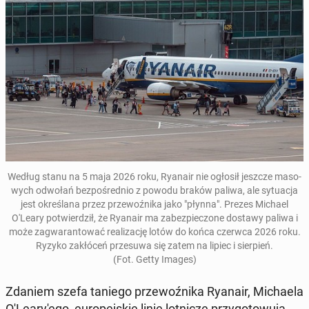
Według stanu na 5 maja 2026 roku
,
Ryanair nie ogłosił jeszcze ma­so­
wych odwołań
bez­po­śred­nio z powodu braków paliwa
, ale sy­tu­acja
jest okre­śla­na przez prze­woź­ni­ka jako "płynna". Prezes Michael
O'Leary po­twier­dził, że Ryanair ma za­bez­pie­czo­ne dostawy paliwa i
może za­gwa­ran­to­wać re­ali­za­cję lotów do końca czerwca 2026 roku
.
Ryzyko za­kłó­ceń prze­su­wa się zatem na lipiec i sier­pień.
(Fot. Getty Images)
Zdaniem szefa taniego prze­woź­ni­ka Ryanair, Mi­cha­ela
O'Le­ary­'e­go, eu­ro­pej­skie linie lot­ni­cze przy­go­to­wu­ją