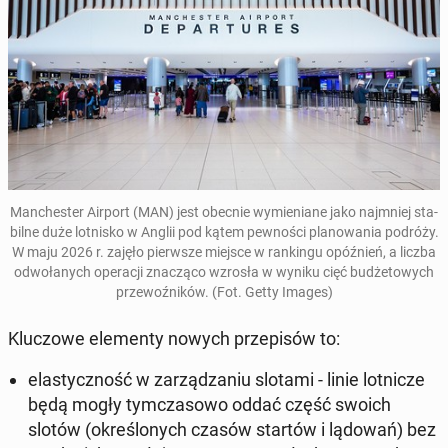
Man­che­ster Airport (MAN) jest obecnie wy­mie­nia­ne jako naj­mniej sta­
bil­ne duże lot­ni­sko w Anglii pod kątem pew­no­ści pla­no­wa­nia podróży.
W maju 2026 r. zajęło pierw­sze miejsce w ran­kin­gu opóź­nień, a liczba
od­wo­ła­nych ope­ra­cji zna­czą­co wzrosła w wyniku cięć bu­dże­to­wych
prze­woź­ni­ków. (Fot. Getty Images)
Klu­czo­we ele­men­ty nowych prze­pi­sów to:
ela­stycz­ność w za­rzą­dza­niu slotami - linie lot­ni­cze
będą mogły tym­cza­so­wo oddać część swoich
slotów (okre­ślo­nych czasów startów i lądowań) bez