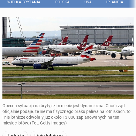
WIELKA BRYTANIA
POLSKA
USA
IRLANDIA
Obecna sytuacja na brytyjskim niebie jest dynamiczna. Choć rząd
oficjalnie podaje, że nie ma fizycznego braku paliwa na lotniskach, to
linie lotnicze odwołały już około 13 000 zaplanowanych na ten
miesiąc lotów. (Fot. Getty Images)
Podróże
Linie lotnicze