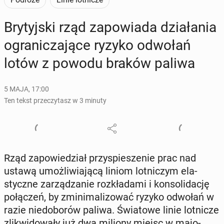
Bry­tyj­ski rząd za­po­wia­da dzia­ła­nia
ogra­ni­cza­ją­ce ryzyko odwołań
lotów z powodu braków paliwa
5 MAJA, 17:00
Ten tekst przeczytasz w 3 minuty
Rząd za­po­wie­dział przy­spie­sze­nie prac nad
ustawą umoż­li­wia­ją­cą liniom lot­ni­czym ela­
stycz­ne za­rzą­dza­nie roz­kła­da­mi i kon­so­li­da­cję
po­łą­czeń, by zmi­ni­ma­li­zo­wać ryzyko odwołań w
razie nie­do­bo­rów paliwa. Świa­to­we linie lot­ni­cze
zli­kwi­do­wa­ły już dwa miliony miejsc w ma­jo­