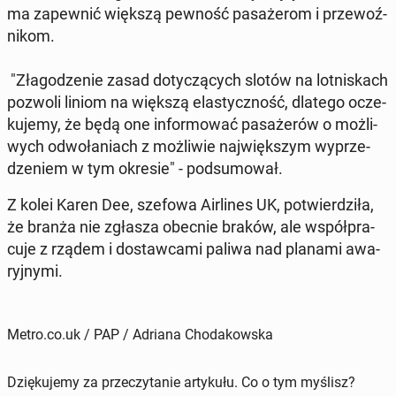
ma za­pew­nić większą pewność pa­sa­że­rom i prze­woź­
ni­kom.
"Zła­go­dze­nie zasad do­ty­czą­cych slotów na lot­ni­skach
pozwoli liniom na większą ela­stycz­ność, dlatego ocze­
ku­je­my, że będą one in­for­mo­wać pa­sa­że­rów o moż­li­
wych od­wo­ła­niach z moż­li­wie naj­więk­szym wy­prze­
dze­niem w tym okresie" - pod­su­mo­wał.
Z kolei Karen Dee, szefowa Air­li­nes UK, po­twier­dzi­ła,
że branża nie zgłasza obecnie braków, ale współ­pra­
cu­je z rządem i do­staw­ca­mi paliwa nad planami awa­
ryj­ny­mi.
Metro.co.uk / PAP / Adriana Chodakowska
Dziękujemy za przeczytanie artykułu. Co o tym myślisz?