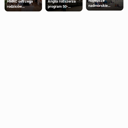
Najlepsze
HMRC ostrzega
Anglia rozszerza
nadmorskie
rodziców
program 50-
miasteczko blisko
pobierających Child
procentowych
Londynu
Benefit. Mogą być
zniżek kolejowych
zobowiązani do
na 18-latków
zwrotu zasiłku