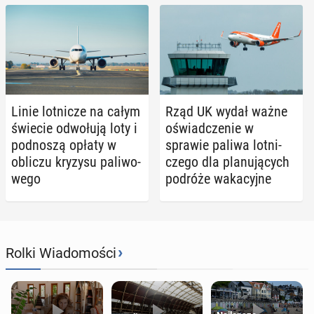
Linie lot­ni­cze na całym
Rząd UK wydał ważne
świecie od­wo­łu­ją loty i
oświad­cze­nie w
pod­no­szą opłaty w
sprawie paliwa lot­ni­
obliczu kryzysu pa­li­wo­
cze­go dla pla­nu­ją­cych
we­go
podróże wa­ka­cyj­ne
›
Rolki Wiadomości