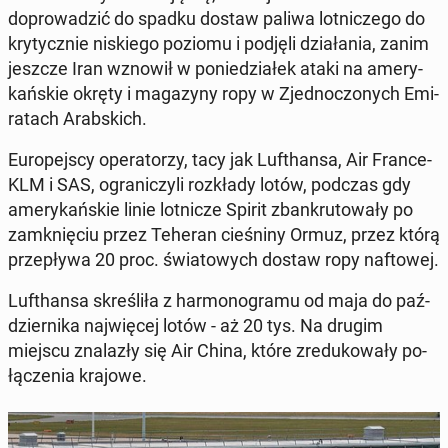
do­pro­wa­dzić do spadku dostaw paliwa lot­ni­cze­go do
kry­tycz­nie ni­skie­go poziomu i podjęli dzia­ła­nia, zanim
jeszcze Iran wznowił w po­nie­dzia­łek ataki na ame­ry­
kań­skie okręty i ma­ga­zy­ny ropy w Zjed­no­czo­nych Emi­
ra­tach Arab­skich.
Eu­ro­pej­scy ope­ra­to­rzy, tacy jak Lu­fthan­sa, Air France-
KLM i SAS, ogra­ni­czy­li roz­kła­dy lotów, podczas gdy
ame­ry­kań­skie linie lot­ni­cze Spirit zban­kru­to­wa­ły po
za­mknię­ciu przez Teheran cie­śni­ny Ormuz, przez którą
prze­pły­wa 20 proc. świa­to­wych dostaw ropy naf­to­wej.
Lu­fthan­sa skre­śli­ła z har­mo­no­gra­mu od maja do paź­
dzier­ni­ka naj­wię­cej lotów - aż 20 tys. Na drugim
miejscu zna­la­zły się Air China, które zre­du­ko­wa­ły po­
łą­cze­nia krajowe.