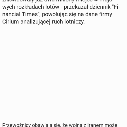
wych roz­kła­dach lotów - prze­ka­zał dzien­nik "Fi­
nan­cial Times", po­wo­łu­jąc się na dane firmy
Cirium ana­li­zu­ją­cej ruch lot­ni­czy.
Prze­woź­ni­cy oba­wia­ją się, że wojna z Iranem może