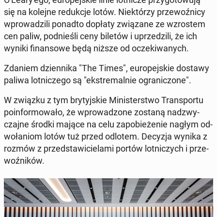
się na kolejne re­duk­cje lotów. Nie­któ­rzy prze­woź­ni­cy
wpro­wa­dzi­li ponadto dopłaty zwią­za­ne ze wzro­stem
cen paliw, pod­nie­śli ceny biletów i uprze­dzi­li, że ich
wyniki fi­nan­so­we będą niższe od ocze­ki­wa­nych.
Zdaniem dzien­ni­ka "The Times", eu­ro­pej­skie dostawy
paliwa lot­ni­cze­go są "eks­tre­mal­nie ogra­ni­czo­ne".
W związku z tym bry­tyj­skie Mi­ni­ster­stwo Trans­por­tu
po­in­for­mo­wa­ło, że wpro­wa­dzo­ne zostaną nad­zwy­
czaj­ne środki mające na celu za­po­bie­że­nie nagłym od­
wo­ła­niom lotów
tuż przed odlotem. Decyzja wynika z
rozmów z przed­sta­wi­cie­la­mi portów lot­ni­czych i prze­
woź­ni­ków.