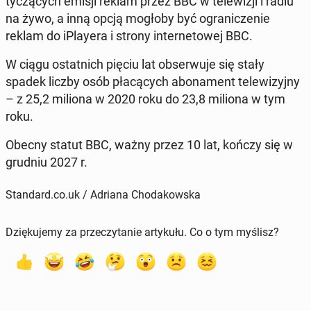
ty­czą­cych emisji reklam przez BBC w te­le­wi­zji i radiu
na żywo, a inną opcją mogłoby być ogra­ni­cze­nie
reklam do iPlay­era i strony in­ter­ne­to­wej BBC.
W ciągu ostat­nich pięciu lat ob­ser­wu­je się stały
spadek liczby osób pła­cą­cych abo­na­ment te­le­wi­zyj­ny
– z 25,2 miliona w 2020 roku do 23,8 miliona w tym
roku.
Obecny statut BBC, ważny przez 10 lat, kończy się w
grudniu 2027 r.
Standard.co.uk / Adriana Chodakowska
Dziękujemy za przeczytanie artykułu. Co o tym myślisz?