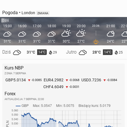
Pogoda
•
London
ZMIANA
Dziś
15:00
16:00
17:00
18:00
19:00
20:00
20:36
21:00
22:
31°C
31°C
31°C
31°C
30°C
27°C
24°C
22
Dziś
Jutro
31°C
28°C
14°C
14°C
29
25
Kurs NBP
Z DNIA: 7 SIERPNIA
5.0134
4.2982
3.7236
GBP
EUR
USD
-0.0085
-0.0068
-0.0084
4.6049
CHF
-0.0031
Forex
AKTUALIZACJA:
7 SIERPNIA, 22:00