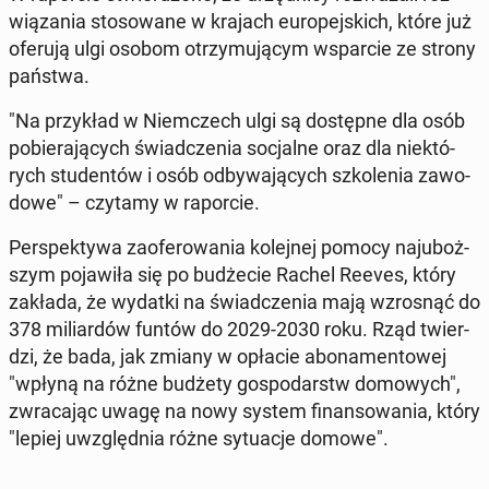
wią­za­nia sto­so­wa­ne w krajach eu­ro­pej­skich, które już
oferują ulgi osobom otrzy­mu­ją­cym wspar­cie ze strony
państwa.
"Na przy­kład w Niem­czech ulgi są do­stęp­ne dla osób
po­bie­ra­ją­cych świad­cze­nia so­cjal­ne oraz dla nie­któ­
rych stu­den­tów i osób od­by­wa­ją­cych szko­le­nia za­wo­
do­we" – czytamy w ra­por­cie.
Per­spek­ty­wa za­ofe­ro­wa­nia ko­lej­nej pomocy naj­uboż­
szym po­ja­wi­ła się po bu­dże­cie Rachel Reeves, który
zakłada, że wydatki na świad­cze­nia mają wzro­snąć do
378 mi­liar­dów funtów do 2029-2030 roku. Rząd twier­
dzi, że bada, jak zmiany w opłacie abo­na­men­to­wej
"wpłyną na różne budżety go­spo­darstw do­mo­wych",
zwra­ca­jąc uwagę na nowy system fi­nan­so­wa­nia, który
"lepiej uwzględ­nia różne sy­tu­acje domowe".