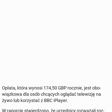
Opłata, która wynosi 174,50 GBP rocznie, jest obo­
wiąz­ko­wa dla osób chcą­cych oglądać te­le­wi­zję na
żywo lub ko­rzy­stać z BBC iPlayer.
W ra­por­cie stwier­dzo­no, że urzęd­ni­cy roz­wa­ża­li roz­