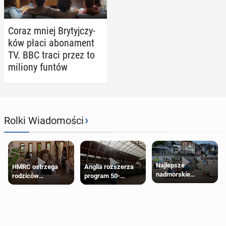
Coraz mniej Bry­tyj­czy­
ków płaci abo­na­ment
TV. BBC traci przez to
miliony funtów
›
Rolki Wiadomości
Najlepsze
HMRC ostrzega
Anglia rozszerza
nadmorskie
rodziców
program 50-
miasteczko blisko
pobierających Child
procentowych
Londynu
Benefit. Mogą być
zniżek kolejowych
zobowiązani do
na 18-latków
zwrotu zasiłku