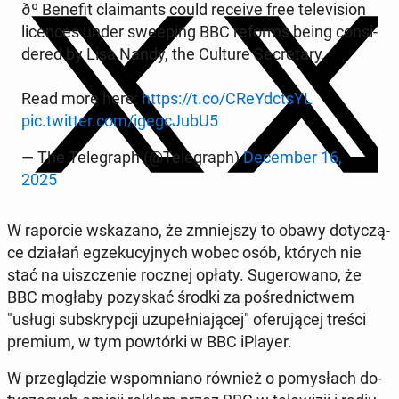
ðº Benefit cla­imants could receive free te­le­vi­sion
li­cen­ces under swe­eping BBC reforms being con­si­
de­red by Lisa Nandy, the Culture Se­cre­ta­ry.
Read more here:
https://t.co/CReYdct­sYL
pic.twitter.com/igeg­cJu­bU5
— The Te­le­graph (@Te­le­graph)
De­cem­ber 16,
2025
W ra­por­cie wska­za­no, że zmniej­szy to obawy do­ty­czą­
ce działań eg­ze­ku­cyj­nych wobec osób, których nie
stać na uisz­cze­nie rocznej opłaty. Su­ge­ro­wa­no, że
BBC mogłaby po­zy­skać środki za po­śred­nic­twem
"usługi sub­skryp­cji uzu­peł­nia­ją­cej" ofe­ru­ją­cej treści
premium, w tym po­wtór­ki w BBC iPlayer.
W prze­glą­dzie wspo­mnia­no również o po­my­słach do­