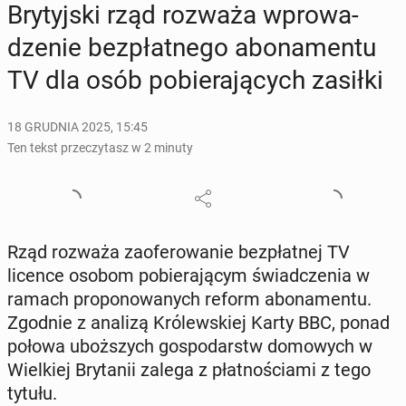
Bry­tyj­ski rząd rozważa wpro­wa­
dze­nie bez­płat­ne­go abo­na­men­tu
TV dla osób po­bie­ra­ją­cych zasiłki
18 GRUDNIA 2025, 15:45
Ten tekst przeczytasz w 2 minuty
Rząd rozważa za­ofe­ro­wa­nie bez­płat­nej TV
licence osobom po­bie­ra­ją­cym świad­cze­nia w
ramach pro­po­no­wa­nych reform abo­na­men­tu.
Zgodnie z analizą Kró­lew­skiej Karty BBC, ponad
połowa uboż­szych go­spo­darstw do­mo­wych w
Wiel­kiej Bry­ta­nii zalega z płat­no­ścia­mi z tego
tytułu.