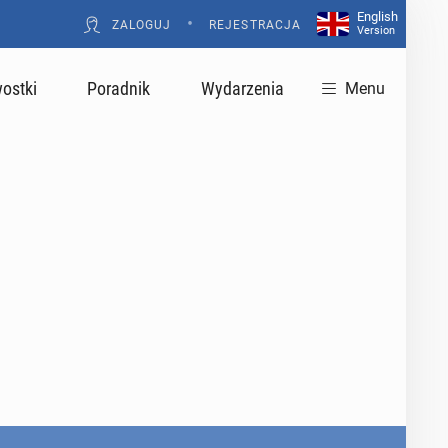
English
•
ZALOGUJ
REJESTRACJA
Version
ostki
Poradnik
Wydarzenia
Menu