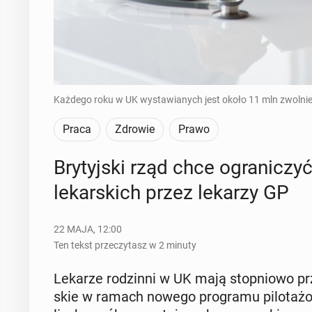
Każdego roku w UK wystawianych jest około 11 mln zwolnień
Praca
Zdrowie
Prawo
Bry­tyj­ski rząd chce ogra­ni­czy
le­kar­skich przez lekarzy GP
22 MAJA, 12:00
Ten tekst przeczytasz w 2 minuty
Lekarze ro­dzin­ni w UK mają stop­nio­wo prze­
skie w ramach nowego pro­gra­mu pi­lo­ta­żo