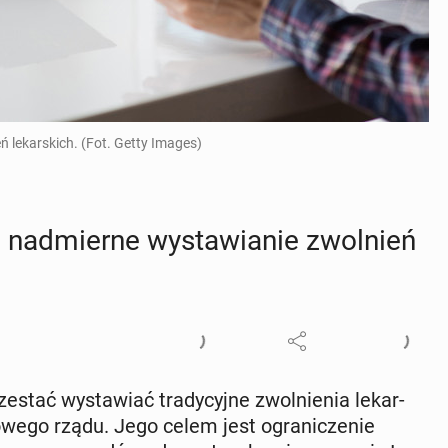
 lekarskich. (Fot. Getty Images)
ć nad­mier­ne wy­sta­wia­nie zwol­nień
stać wy­sta­wiać tra­dy­cyj­ne zwol­nie­nia le­kar­
­we­go rządu. Jego celem jest ogra­ni­cze­nie