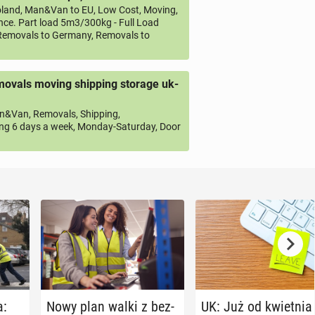
land, Man&Van to EU, Low Cost, Moving,
ce. Part load 5m3/300kg - Full Load
emovals to Germany, Removals to
ovals moving shipping storage uk-
&Van, Removals, Shipping,
ng 6 days a week, Monday-Saturday, Door
a:
Nowy plan walki z bez­
UK: Już od kwiet­nia