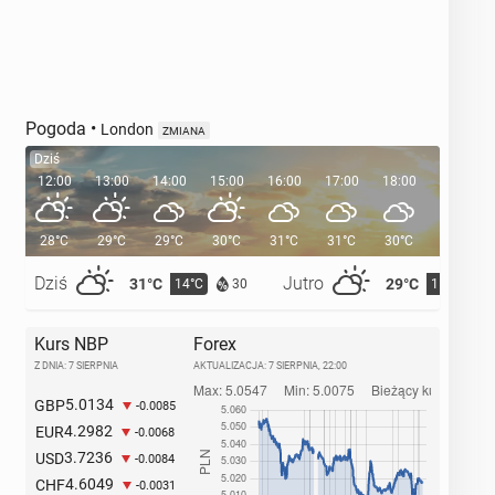
Pogoda
•
London
ZMIANA
Dziś
12:00
13:00
14:00
15:00
16:00
17:00
18:00
19:00
28°C
29°C
29°C
30°C
31°C
31°C
30°C
29°C
Dziś
Jutro
31°C
29°C
14°C
15°C
30
Kurs NBP
Forex
Z DNIA: 7 SIERPNIA
AKTUALIZACJA:
7 SIERPNIA, 22:00
5.0134
GBP
-0.0085
4.2982
EUR
-0.0068
3.7236
USD
-0.0084
4.6049
CHF
-0.0031