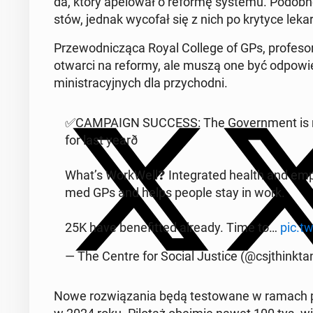
da, który ape­lo­wał o reformę systemu. Podobne
stów, jednak wycofał się z nich po krytyce lekar
Prze­wod­ni­czą­ca Royal College of GPs, pro­fe­sor
otwarci na reformy, ale muszą one być od­po­wied­
mi­ni­stra­cyj­nych dla przy­chod­ni.
✅CAM­PA­IGN SUCCESS: The Go­vern­ment is re­p
for last yearð
What’s Wor­kWel­l❓ In­te­gra­ted health and em­
med GPs and helps people stay in work.
25K have be­ne­fit­ted already. Time to…
pic.t
— The Centre for Social Justice (@csj­think­t
Nowe roz­wią­za­nia będą te­sto­wa­ne w ramach 