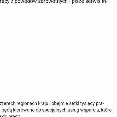
pracy z powodów zdro­wot­nych - pisze serwis In­
czte­rech re­gio­nach kraju i obejmie setki tysięcy pra­
a będą kie­ro­wa­ne do spe­cjal­nych usług wspar­cia, które
tu do pracy.