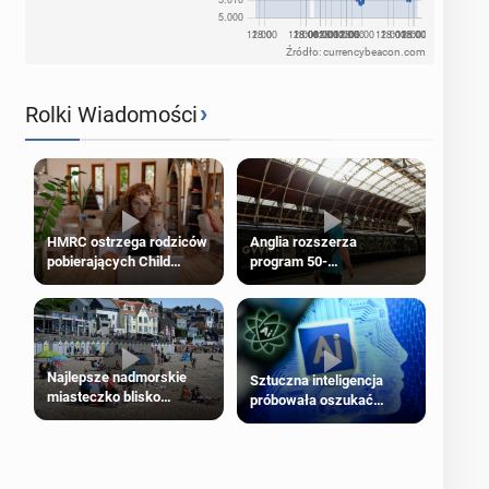
Źródło: currencybeacon.com
›
Rolki Wiadomości
HMRC ostrzega rodziców
Anglia rozszerza
pobierających Child
program 50-
Benefit. Mogą być
procentowych zniżek
zobowiązani do zwrotu
kolejowych na 18-latków
zasiłku
Najlepsze nadmorskie
Sztuczna inteligencja
miasteczko blisko
próbowała oszukać
Londynu
człowieka