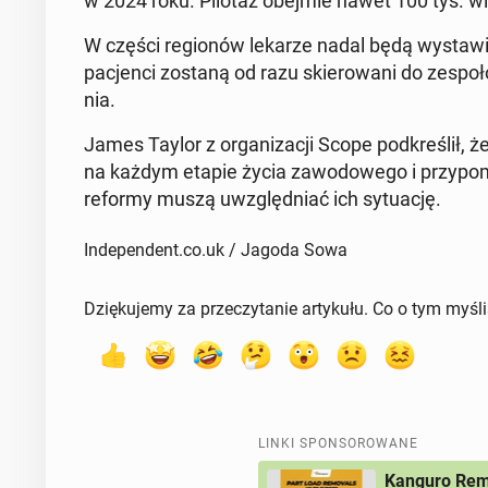
w 2024 roku. Pilotaż obejmie nawet 100 tys. wi
W części re­gio­nów lekarze nadal będą wy­sta­wiać
pa­cjen­ci zostaną od razu skie­ro­wa­ni do ze­spo­
nia.
James Taylor z or­ga­ni­za­cji Scope pod­kre­ślił, że
na każdym etapie życia za­wo­do­we­go i przy­po­
reformy muszą uwzględ­niać ich sy­tu­ację.
Independent.co.uk / Jagoda Sowa
Dziękujemy za przeczytanie artykułu. Co o tym myśl
LINKI SPONSOROWANE
Kanguro Remo