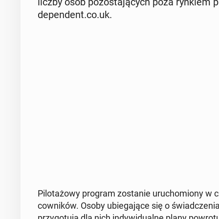
liczby osób po­zo­sta­ją­cych poza rynkiem 
de­pen­dent.co.uk.
Pi­lo­ta­żo­wy program zo­sta­nie uru­cho­mio­ny w 
cow­ni­ków. Osoby ubie­ga­ją­ce się o świad­cze­ni
przy­go­tu­ją dla nich in­dy­wi­du­al­ne plany powro