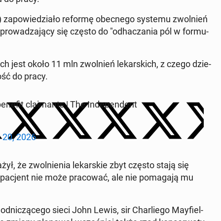
WP) za­po­wie­dzia­ło reformę obec­ne­go systemu zwol­nień
 i spro­wa­dza­ją­cy się często do "od­ha­cza­nia pól w for­mu­
ch jest około 11 mln zwol­nień le­kar­skich, z czego dzie­
ność do pracy.
nefit cla­imants | The In­de­pen­dent
 20, 2026
żył, że zwol­nie­nia le­kar­skie zbyt często stają się
że pacjent nie może pra­co­wać, ale nie po­ma­ga­ją mu
d­ni­czą­ce­go sieci John Lewis, sir Char­lie­go May­fiel­