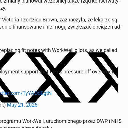
 zmiany pla­no­wał wcze­śniej także rząd kon­ser­wa­ty­
zy.
 Vic­to­ria Tzort­ziou Brown, za­zna­czy­ła, że lekarze są
nio fi­nan­so­wa­ne i nie mogą zwięk­szać ob­cią­żeń ad­
la­cing fit notes with Wor­kWell pilots, as we called
ploy­ment support that takes pres­su­re off over­whel­
witter.com/Ty­Y­AOdEgtN
ank)
May 21, 2026
pro­gra­mu Wor­kWell, uru­cho­mio­ne­go przez DWP i NHS