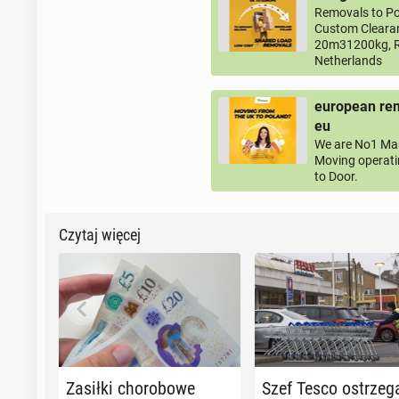
Removals to Po
Custom Clearan
20m31200kg, R
Netherlands
european rem
eu
We are No1 Man
Moving operati
to Door.
Czytaj więcej
Zasiłki cho­ro­bo­we
Szef Tesco ostrze­g