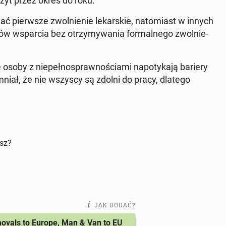
zyt przez okres do roku.
 pierw­sze zwol­nie­nie le­kar­skie, na­to­miast w innych
łów wspar­cia bez otrzy­my­wa­nia for­mal­ne­go zwol­nie­
 osoby z nie­peł­no­spraw­no­ścia­mi na­po­ty­ka­ją bariery
mniał, że nie wszyscy są zdolni do pracy, dlatego
isz?
JAK DODAĆ?
vals to Europe, Man & Van to EU