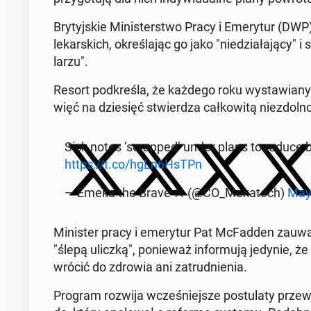
Bry­tyj­skie Mi­ni­ster­stwo Pracy i Eme­ry­tur (D
le­kar­skich, okre­śla­jąc go jako "nie­dzia­ła­ją­cy"
la­rzu".
Resort pod­kre­śla, że każdego roku wy­sta­wia­ny
więć na dzie­sięć stwier­dza cał­ko­wi­tą nie­zdol­
Sick notes ‘scrap­ped’ under plans to reduce be
https://t.co/hgLn6HsTPn
— Emeka the Brave ⚔️ (@CO_Me­ka­tech)
May
Mi­ni­ster pracy i eme­ry­tur Pat McFad­den za­uwa­
"ślepą uliczką", po­nie­waż in­for­mu­ją jedynie, 
wrócić do zdrowia ani za­trud­nie­nia.
Program rozwija wcze­śniej­sze po­stu­la­ty prze­wo