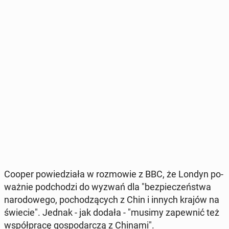
Cooper po­wie­dzia­ła w roz­mo­wie z BBC, że Londyn po­
waż­nie pod­cho­dzi do wyzwań dla "bez­pie­czeń­stwa
na­ro­do­we­go, po­cho­dzą­cych z Chin i innych krajów na
świecie". Jednak - jak dodała - "musimy za­pew­nić też
współ­pra­cę go­spo­dar­czą z Chinami".