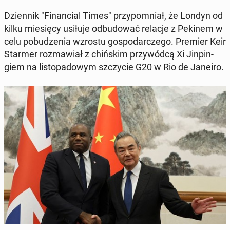
Dzien­nik "Fi­nan­cial Times" przy­po­mniał, że Londyn od
kilku mie­się­cy usiłuje od­bu­do­wać relacje z Pekinem w
celu po­bu­dze­nia wzrostu go­spo­dar­cze­go. Premier Keir
Starmer roz­ma­wiał z chiń­skim przy­wód­cą Xi Jin­pin­
giem na li­sto­pa­do­wym szczy­cie G20 w Rio de Janeiro.