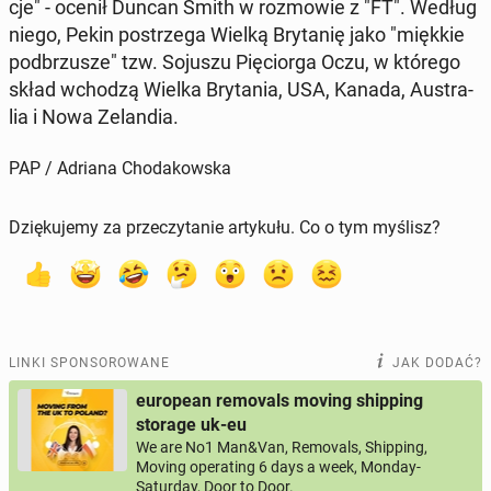
cje" - ocenił Duncan Smith w roz­mo­wie z "FT". Według
niego, Pekin po­strze­ga Wielką Bry­ta­nię jako "miękkie
pod­brzu­sze" tzw. Sojuszu Pię­cior­ga Oczu, w którego
skład wchodzą Wielka Bry­ta­nia, USA, Kanada, Au­stra­
lia i Nowa Ze­lan­dia.
PAP / Adriana Chodakowska
Dziękujemy za przeczytanie artykułu. Co o tym myślisz?
LINKI SPONSOROWANE
JAK DODAĆ?
european removals moving shipping
storage uk-eu
We are No1 Man&Van, Removals, Shipping,
Moving operating 6 days a week, Monday-
Saturday, Door to Door.