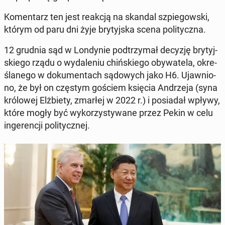
Ko­men­tarz ten jest reakcją na skandal szpie­gow­ski,
którym od paru dni żyje bry­tyj­ska scena po­li­tycz­na.
12 grudnia sąd w Lon­dy­nie pod­trzy­mał decyzję bry­tyj­
skie­go rządu o wy­da­le­niu chiń­skie­go oby­wa­te­la, okre­
śla­ne­go w do­ku­men­tach są­do­wych jako H6. Ujaw­nio­
no, że był on częstym gościem księcia An­drze­ja (syna
kró­lo­wej Elż­bie­ty, zmarłej w 2022 r.) i po­sia­dał wpływy,
które mogły być wy­ko­rzy­sty­wa­ne przez Pekin w celu
in­ge­ren­cji po­li­tycz­nej.