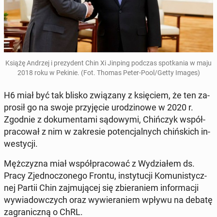
Książę Andrzej i pre­zy­dent Chin Xi Jinping podczas spo­tka­nia w maju
2018 roku w Pekinie. (Fot. Thomas Peter-Pool/Getty Images)
H6 miał być tak blisko zwią­za­ny z księ­ciem, że ten za­
pro­sił go na swoje przy­ję­cie uro­dzi­no­we w 2020 r.
Zgodnie z do­ku­men­ta­mi są­do­wy­mi, Chiń­czyk współ­
pra­co­wał z nim w za­kre­sie po­ten­cjal­nych chiń­skich in­
we­sty­cji.
Męż­czy­zna miał współ­pra­co­wać z Wy­dzia­łem ds.
Pracy Zjed­no­czo­ne­go Frontu, in­sty­tu­cji Ko­mu­ni­stycz­
nej Partii Chin zaj­mu­ją­cej się zbie­ra­niem in­for­ma­cji
wy­wia­dow­czych oraz wy­wie­ra­niem wpływu na debatę
za­gra­nicz­ną o ChRL.