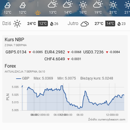
12°C
12°C
13°C
14°C
16°C
19°C
21°C
21
Dziś
Jutro
24°C
27°C
12°C
14°C
26
23
Kurs NBP
Z DNIA: 7 SIERPNIA
5.0134
4.2982
3.7236
GBP
EUR
USD
-0.0085
-0.0068
-0.0084
4.6049
CHF
-0.0031
Forex
AKTUALIZACJA:
7 SIERPNIA, 04:10
Źródło: currencybeacon.com