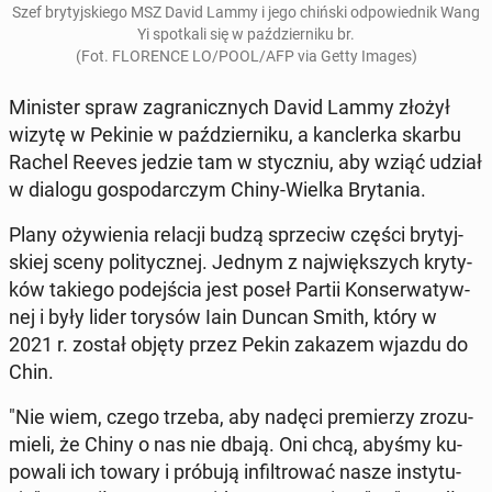
Szef bry­tyj­skie­go MSZ David Lammy i jego chiński od­po­wied­nik Wang
Yi spo­tka­li się w paź­dzier­ni­ku br.
(Fot. FLO­REN­CE LO/POOL/AFP via Getty Images)
Mi­ni­ster spraw za­gra­nicz­nych David Lammy złożył
wizytę w Pekinie w paź­dzier­ni­ku, a kanc­ler­ka skarbu
Rachel Reeves jedzie tam w stycz­niu, aby wziąć udział
w dialogu go­spo­dar­czym Chiny-Wielka Bry­ta­nia.
Plany oży­wie­nia relacji budzą sprze­ciw części bry­tyj­
skiej sceny po­li­tycz­nej. Jednym z naj­więk­szych kry­ty­
ków takiego po­dej­ścia jest poseł Partii Kon­ser­wa­tyw­
nej i były lider torysów Iain Duncan Smith, który w
2021 r. został objęty przez Pekin zakazem wjazdu do
Chin.
"Nie wiem, czego trzeba, aby nadęci pre­mie­rzy zro­zu­
mie­li, że Chiny o nas nie dbają. Oni chcą, abyśmy ku­
po­wa­li ich towary i próbują in­fil­tro­wać nasze in­sty­tu­