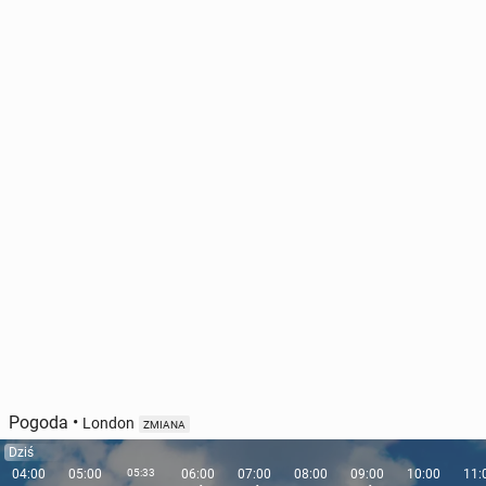
Pogoda
•
London
ZMIANA
Dziś
04:00
05:00
05:33
06:00
07:00
08:00
09:00
10:00
11: