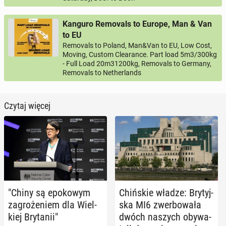
Kanguro Removals to Europe, Man & Van
to EU
Removals to Poland, Man&Van to EU, Low Cost,
Moving, Custom Clearance. Part load 5m3/300kg
- Full Load 20m31200kg, Removals to Germany,
Removals to Netherlands
Czytaj więcej
"Chiny są epo­ko­wym
Chiń­skie władze: Bry­tyj­
za­gro­że­niem dla Wiel­
ska MI6 zwer­bo­wa­ła
kiej Bry­ta­nii"
dwóch naszych oby­wa­