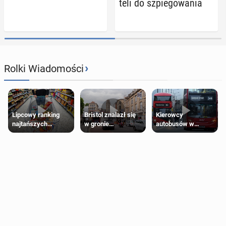
te­li do szpie­go­wa­nia
›
Rolki Wiadomości
Lipcowy ranking
Bristol znalazł się
Kierowcy
najtańszych
w gronie
autobusów w
supermarketów
najlepszych
Londynie
kierunków podróży
zapowiadają strajki
na świecie