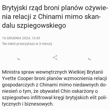
Bry­tyj­ski rząd broni planów oży­wie­
nia relacji z Chinami mimo skan­
da­lu szpie­gow­skie­go
16 GRUDNIA 2024, 13:45
Ten tekst przeczytasz w 3 minuty
Mi­ni­stra spraw we­wnętrz­nych Wiel­kiej Bry­ta­nii
Yvette Cooper broni planów wzmoc­nie­nia relacji
go­spo­dar­czych z Chinami mimo nie­daw­nych do­
nie­sień o tym, że oby­wa­tel Chin oskar­żo­ny o
szpie­go­stwo in­fil­tro­wał kręgi bry­tyj­skich elit po­li­
tycz­nych i biz­ne­so­wych.