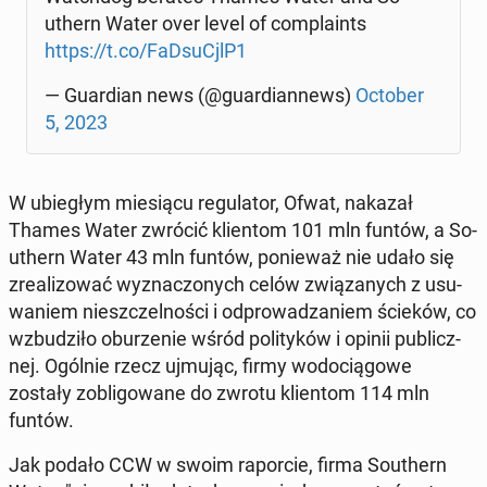
uthern Water over level of com­pla­ints
https://t.co/FaD­su­CjlP1
— Gu­ar­dian news (@gu­ar­dian­news)
October
5, 2023
W ubie­głym mie­sią­cu re­gu­la­tor, Ofwat, nakazał
Thames Water zwrócić klien­tom 101 mln funtów, a So­
uthern Water 43 mln funtów, po­nie­waż nie udało się
zre­ali­zo­wać wy­zna­czo­nych celów zwią­za­nych z usu­
wa­niem nie­szczel­no­ści i od­pro­wa­dza­niem ścieków, co
wzbu­dzi­ło obu­rze­nie wśród po­li­ty­ków i opinii pu­blicz­
nej. Ogólnie rzecz ujmując, firmy wo­do­cią­go­we
zostały zo­bli­go­wa­ne do zwrotu klien­tom 114 mln
funtów.
Jak podało CCW w swoim ra­por­cie, firma So­uthern