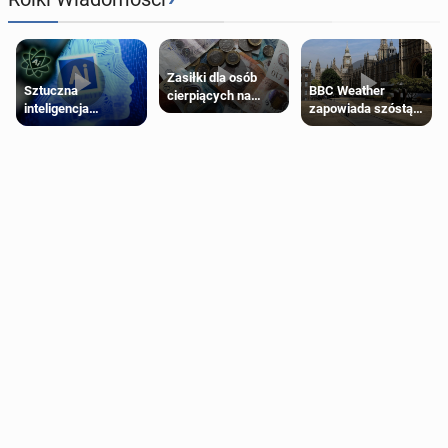
Zasiłki dla osób
Sztuczna
BBC Weather
cierpiących na
inteligencja
zapowiada szóstą
schorzenia
próbowała oszukać
falę upałów w
psychiczne
człowieka
Londynie