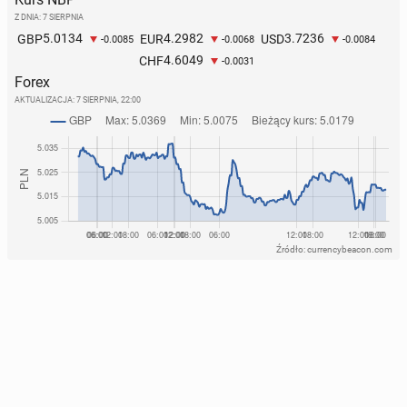
Z DNIA: 7 SIERPNIA
5.0134
4.2982
3.7236
GBP
EUR
USD
-0.0085
-0.0068
-0.0084
4.6049
CHF
-0.0031
Forex
AKTUALIZACJA:
7 SIERPNIA, 22:00
Źródło: currencybeacon.com