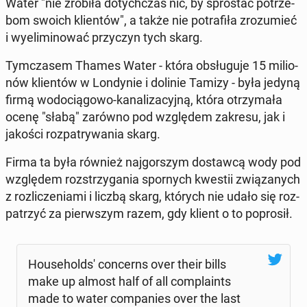
Water "nie zrobiła do­tych­czas nic, by spro­stać po­trze­
bom swoich klien­tów", a także nie po­tra­fi­ła zro­zu­mieć
i wy­eli­mi­no­wać przy­czyn tych skarg.
Tym­cza­sem Thames Water - która ob­słu­gu­je 15 mi­lio­
nów klien­tów w Lon­dy­nie i dolinie Tamizy - była jedyną
firmą wo­do­cią­go­wo-ka­na­li­za­cyj­ną, która otrzy­ma­ła
ocenę "słabą" zarówno pod wzglę­dem zakresu, jak i
jakości roz­pa­try­wa­nia skarg.
Firma ta była również naj­gor­szym do­staw­cą wody pod
wzglę­dem roz­strzy­ga­nia spor­nych kwestii zwią­za­nych
z roz­li­cze­nia­mi i liczbą skarg, których nie udało się roz­
pa­trzyć za pierw­szym razem, gdy klient o to po­pro­sił.
Ho­use­hold­s' con­cerns over their bills
make up almost half of all com­pla­ints
made to water com­pa­nies over the last