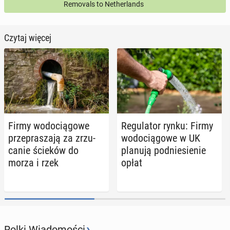
Removals to Netherlands
Czytaj więcej
Firmy wo­do­cią­go­we
Re­gu­la­tor rynku: Firmy
prze­pra­sza­ją za zrzu­
wo­do­cią­go­we w UK
ca­nie ścieków do
planują pod­nie­sie­nie
morza i rzek
opłat
›
Rolki Wiadomości