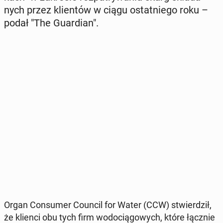
nych przez klien­tów w ciągu ostat­nie­go roku –
podał "The Gu­ar­dian".
Organ Con­su­mer Council for Water (CCW) stwier­dził,
że klienci obu tych firm wo­do­cią­go­wych, które łącznie