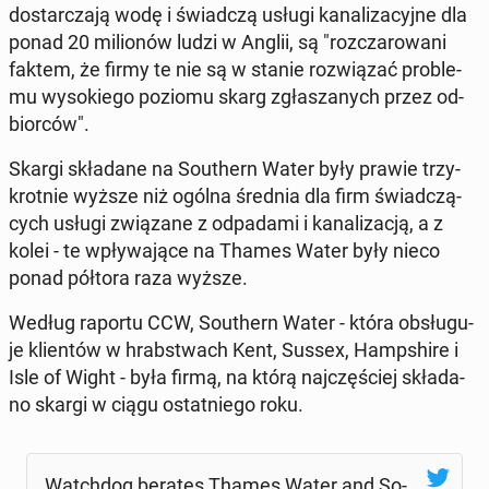
do­star­cza­ją wodę i świad­czą usługi ka­na­li­za­cyj­ne dla
ponad 20 mi­lio­nów ludzi w Anglii, są "roz­cza­ro­wa­ni
faktem, że firmy te nie są w stanie roz­wią­zać pro­ble­
mu wy­so­kie­go poziomu skarg zgła­sza­nych przez od­
bior­ców".
Skargi skła­da­ne na So­uthern Water były prawie trzy­
krot­nie wyższe niż ogólna średnia dla firm świad­czą­
cych usługi zwią­za­ne z od­pa­da­mi i ka­na­li­za­cją, a z
kolei - te wpły­wa­ją­ce na Thames Water były nieco
ponad półtora raza wyższe.
Według raportu CCW, So­uthern Water - która ob­słu­gu­
je klien­tów w hrab­stwach Kent, Sussex, Hamp­shi­re i
Isle of Wight - była firmą, na którą naj­czę­ściej skła­da­
no skargi w ciągu ostat­nie­go roku.
Watch­dog berates Thames Water and So­