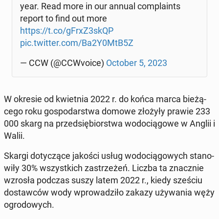
year. Read more in our annual com­pla­ints
report to find out more
https://t.co/gFrxZ3skQP
pic.twitter.com/Ba2Y0MtB5Z
— CCW (@CCWvo­ice)
October 5, 2023
W okresie od kwiet­nia 2022 r. do końca marca bie­żą­
ce­go roku go­spo­dar­stwa domowe złożyły prawie 233
000 skarg na przed­się­bior­stwa wo­do­cią­go­we w Anglii i
Walii.
Skargi do­ty­czą­ce jakości usług wo­do­cią­go­wych sta­no­
wi­ły 30% wszyst­kich za­strze­żeń. Liczba ta znacz­nie
wzrosła podczas suszy latem 2022 r., kiedy sześciu
do­staw­ców wody wpro­wa­dzi­ło zakazy uży­wa­nia węży
ogro­do­wych.