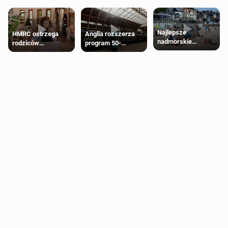
Najlepsze
HMRC ostrzega
Anglia rozszerza
nadmorskie
rodziców
program 50-
miasteczko blisko
pobierających Child
procentowych
Londynu
Benefit. Mogą być
zniżek kolejowych
zobowiązani do
na 18-latków
zwrotu zasiłku