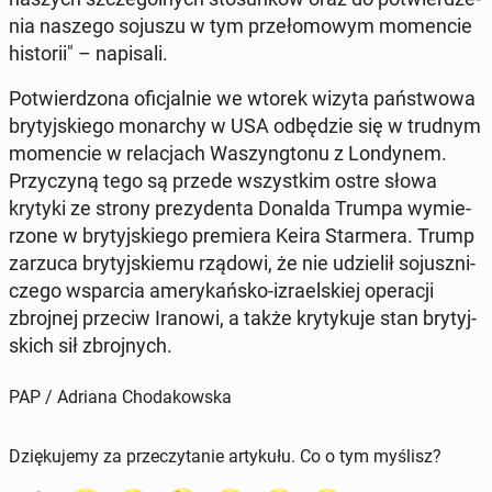
nia naszego sojuszu w tym prze­ło­mo­wym mo­men­cie
hi­sto­rii" – na­pi­sa­li.
Po­twier­dzo­na ofi­cjal­nie we wtorek wizyta pań­stwo­wa
bry­tyj­skie­go mo­nar­chy w USA od­bę­dzie się w trudnym
mo­men­cie w re­la­cjach Wa­szyng­to­nu z Lon­dy­nem.
Przy­czy­ną tego są przede wszyst­kim ostre słowa
krytyki ze strony pre­zy­den­ta Donalda Trumpa wy­mie­
rzo­ne w bry­tyj­skie­go pre­mie­ra Keira Star­me­ra. Trump
zarzuca bry­tyj­skie­mu rządowi, że nie udzie­lił so­jusz­ni­
cze­go wspar­cia ame­ry­kań­sko-izra­el­skiej ope­ra­cji
zbroj­nej przeciw Iranowi, a także kry­ty­ku­je stan bry­tyj­
skich sił zbroj­nych.
PAP / Adriana Chodakowska
Dziękujemy za przeczytanie artykułu. Co o tym myślisz?