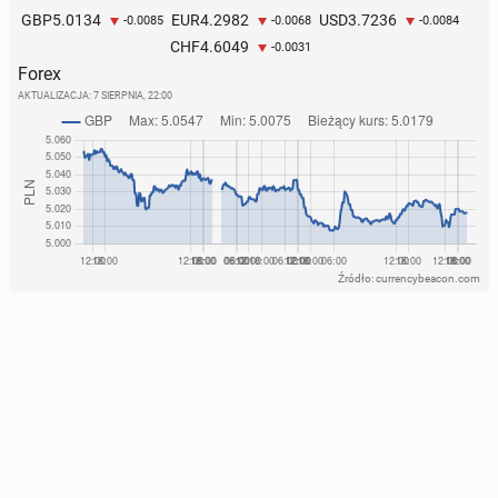
5.0134
4.2982
3.7236
GBP
EUR
USD
-0.0085
-0.0068
-0.0084
4.6049
CHF
-0.0031
Forex
AKTUALIZACJA:
7 SIERPNIA, 22:00
Źródło: currencybeacon.com