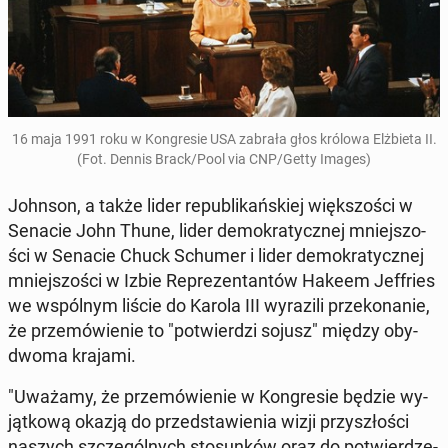
16 maja 1991 roku w Kon­gre­sie USA zabrała głos królowa Elż­bie­ta II.
(Fot. Dennis Brack/Pool via CNP/Getty Images)
Johnson, a także lider re­pu­bli­kań­skiej więk­szo­ści w
Senacie John Thune, lider de­mo­kra­tycz­nej mniej­szo­
ści w Senacie Chuck Schumer i lider de­mo­kra­tycz­nej
mniej­szo­ści w Izbie Re­pre­zen­tan­tów Hakeem Jef­fries
we wspól­nym liście do Karola III wy­ra­zi­li prze­ko­na­nie,
że prze­mó­wie­nie to "po­twier­dzi sojusz" między oby­
dwo­ma krajami.
"Uważamy, że prze­mó­wie­nie w Kon­gre­sie będzie wy­
jąt­ko­wą okazją do przed­sta­wie­nia wizji przy­szło­ści
naszych szcze­gól­nych sto­sun­ków oraz do po­twier­dze­