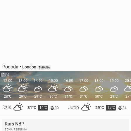
Pogoda
•
London
ZMIANA
Dziś
12:00
13:00
14:00
15:00
16:00
17:00
18:00
19:00
20:
28°C
29°C
29°C
30°C
31°C
31°C
30°C
29°C
27
Dziś
Jutro
31°C
29°C
14°C
15°C
30
34
Kurs NBP
Z DNIA: 7 SIERPNIA