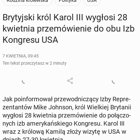
Rodzina królewska
Polityka
USA
Bry­tyj­ski król Karol III wygłosi 28
kwiet­nia prze­mó­wie­nie do obu Izb
Kon­gre­su USA
7 KWIETNIA, 09:45
Ten tekst przeczytasz w 2 minuty
Jak po­in­for­mo­wał prze­wod­ni­czą­cy Izby Re­pre­
zen­tan­tów Mike Johnson, król Wiel­kiej Bry­ta­nii
wygłosi 28 kwiet­nia prze­mó­wie­nie do po­łą­czo­
nych izb ame­ry­kań­skie­go Kon­gre­su. Karol III
wraz z królową Kamilą złoży wizytę w USA w
dniach 27-30 kwiet­nia.