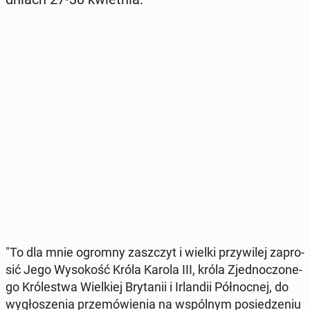
"To dla mnie ogromny za­szczyt i wielki przy­wi­lej za­pro­
sić Jego Wy­so­kość Króla Karola III, króla Zjed­no­czo­ne­
go Kró­le­stwa Wiel­kiej Bry­ta­nii i Ir­lan­dii Pół­noc­nej, do
wy­gło­sze­nia prze­mó­wie­nia na wspól­nym po­sie­dze­niu