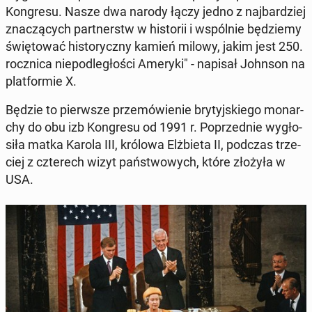
Kon­gre­su. Nasze dwa narody łączy jedno z naj­bar­dziej
zna­czą­cych part­nerstw w hi­sto­rii i wspól­nie bę­dzie­my
świę­to­wać hi­sto­rycz­ny kamień milowy, jakim jest 250.
rocz­ni­ca nie­pod­le­gło­ści Ameryki" - napisał Johnson na
plat­for­mie X.
Będzie to pierw­sze prze­mó­wie­nie bry­tyj­skie­go mo­nar­
chy do obu izb Kon­gre­su od 1991 r. Po­przed­nie wy­gło­
si­ła matka Karola III, królowa Elż­bie­ta II, podczas trze­
ciej z czte­rech wizyt pań­stwo­wych, które złożyła w
USA.