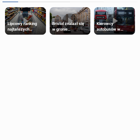
Lipcowy ranking
Bristol znalazł się
Kierowcy
najtańszych
w gronie
autobusów w
supermarketów
najlepszych
Londynie
kierunków podróży
zapowiadają strajki
na świecie