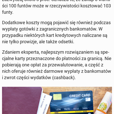
ści 100 funtów może w rze­czy­wi­sto­ści kosz­to­wać 103
funty.
Do­dat­ko­we koszty mogą pojawić się również podczas
wypłaty gotówki z za­gra­nicz­nych ban­ko­ma­tów. W
przy­pad­ku nie­któ­rych kart kre­dy­to­wych na­li­cza­ne są
nie tylko pro­wi­zje, ale także odsetki.
Zdaniem eks­per­ta, naj­lep­szym roz­wią­za­niem są spe­
cjal­ne karty prze­zna­czo­ne do płat­no­ści za granicą. Nie
po­bie­ra­ją one opłat za prze­wa­lu­to­wa­nie, a część z
nich oferuje również darmowe wypłaty z ban­ko­ma­tów
i zwrot części wy­dat­ków (ca­sh­back).