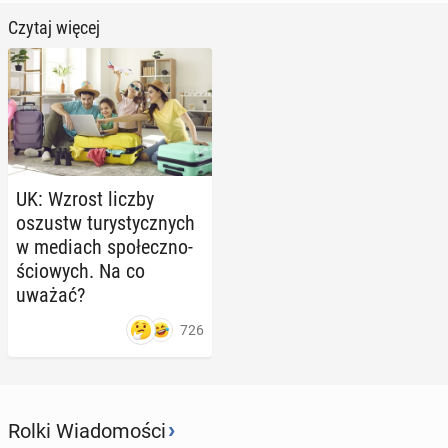
Czytaj więcej
UK: Wzrost liczby
oszustw tu­ry­stycz­nych
w mediach spo­łecz­no­
ścio­wych. Na co
uważać?
726
›
Rolki Wiadomości