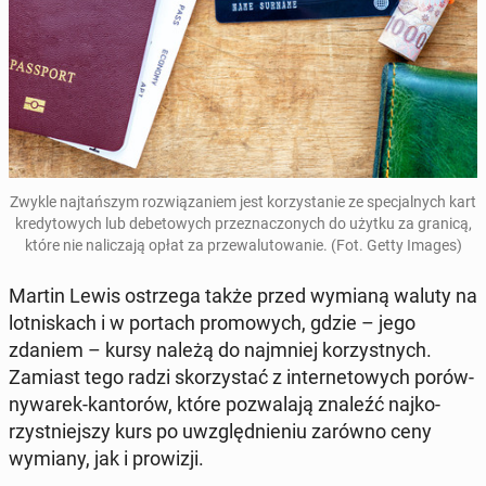
Zwykle naj­tań­szym roz­wią­za­niem jest ko­rzy­sta­nie ze spe­cjal­nych kart
kre­dy­to­wych lub de­be­to­wych prze­zna­czo­nych do użytku za granicą,
które nie na­li­cza­ją opłat za prze­wa­lu­to­wa­nie. (Fot. Getty Images)
Martin Lewis ostrze­ga także przed wymianą waluty na
lot­ni­skach i w portach pro­mo­wych, gdzie – jego
zdaniem – kursy należą do naj­mniej ko­rzyst­nych.
Zamiast tego radzi sko­rzy­stać z in­ter­ne­to­wych po­rów­
ny­wa­rek-kan­to­rów, które po­zwa­la­ją znaleźć naj­ko­
rzyst­niej­szy kurs po uwzględ­nie­niu zarówno ceny
wymiany, jak i pro­wi­zji.