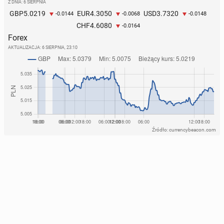
Z DNIA: 6 SIERPNIA
5.0219
4.3050
3.7320
GBP
EUR
USD
-0.0144
-0.0068
-0.0148
4.6080
CHF
-0.0164
Forex
AKTUALIZACJA:
6 SIERPNIA, 23:10
Źródło: currencybeacon.com