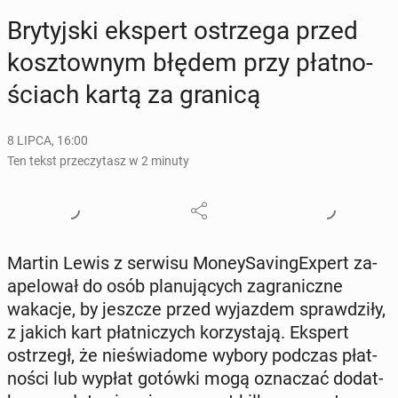
Bry­tyj­ski ekspert ostrze­ga przed
kosz­tow­nym błędem przy płat­no­
ściach kartą za granicą
8 LIPCA, 16:00
Ten tekst przeczytasz w 2 minuty
Martin Lewis z serwisu Mo­ney­Sa­vin­gE­xpert za­
ape­lo­wał do osób pla­nu­ją­cych za­gra­nicz­ne
wakacje, by jeszcze przed wy­jaz­dem spraw­dzi­ły,
z jakich kart płat­ni­czych ko­rzy­sta­ją. Ekspert
ostrzegł, że nie­świa­do­me wybory podczas płat­
no­ści lub wypłat gotówki mogą ozna­czać do­dat­