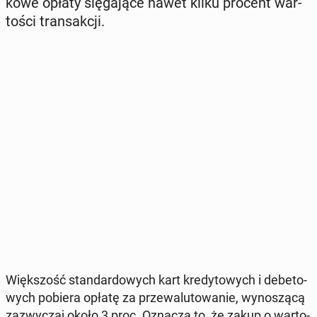
ko­we opłaty się­ga­ją­ce nawet kilku procent war­
to­ści trans­ak­cji.
Więk­szość stan­dar­do­wych kart kre­dy­to­wych i de­be­to­
wych pobiera opłatę za prze­wa­lu­to­wa­nie, wy­no­szą­cą
za­zwy­czaj około 3 proc. Oznacza to, że zakup o war­to­