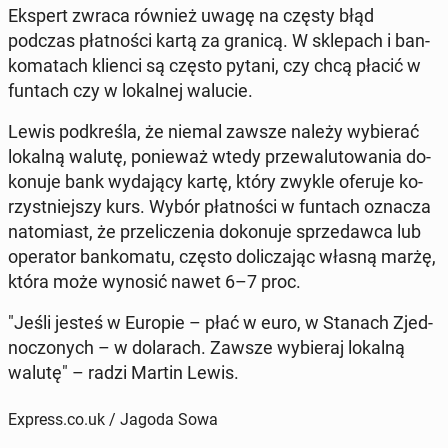
Ekspert zwraca również uwagę na częsty błąd
podczas płat­no­ści kartą za granicą. W skle­pach i ban­
ko­ma­tach klienci są często pytani, czy chcą płacić w
funtach czy w lo­kal­nej walucie.
Lewis pod­kre­śla, że niemal zawsze należy wy­bie­rać
lokalną walutę, po­nie­waż wtedy prze­wa­lu­to­wa­nia do­
ko­nu­je bank wy­da­ją­cy kartę, który zwykle oferuje ko­
rzyst­niej­szy kurs. Wybór płat­no­ści w funtach oznacza
na­to­miast, że prze­li­cze­nia do­ko­nu­je sprze­daw­ca lub
ope­ra­tor ban­ko­ma­tu, często do­li­cza­jąc własną marżę,
która może wynosić nawet 6–7 proc.
"Jeśli jesteś w Europie – płać w euro, w Stanach Zjed­
no­czo­nych – w do­la­rach. Zawsze wy­bie­raj lokalną
walutę" – radzi Martin Lewis.
Express.co.uk / Jagoda Sowa