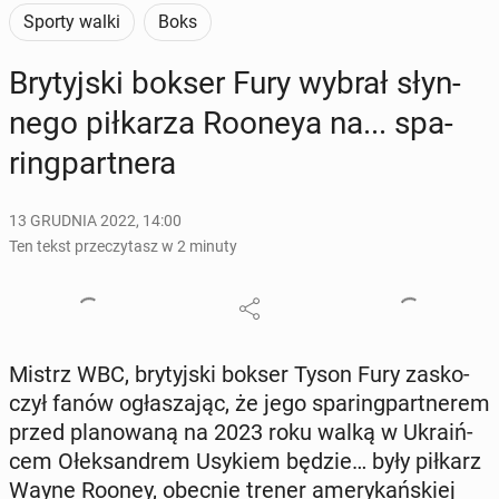
Sporty walki
Boks
Bry­tyj­ski bokser Fury wybrał słyn­
ne­go pił­ka­rza Rooneya na... spa­
ring­part­ne­ra
13 GRUDNIA 2022, 14:00
Ten tekst przeczytasz w 2 minuty
Mistrz WBC, bry­tyj­ski bokser Tyson Fury za­sko­
czył fanów ogła­sza­jąc, że jego spa­ring­part­ne­rem
przed pla­no­wa­ną na 2023 roku walką w Ukra­iń­
cem Ołek­san­drem Usykiem będzie… były piłkarz
Wayne Rooney, obecnie trener ame­ry­kań­skiej