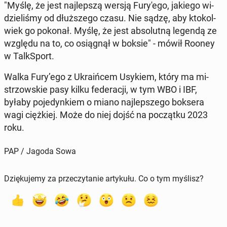
"Myślę, że jest naj­lep­szą wersją Fu­ry­'e­go, jakiego wi­
dzie­li­śmy od dłuż­sze­go czasu. Nie sądzę, aby kto­kol­
wiek go pokonał. Myślę, że jest ab­so­lut­ną legendą ze
względu na to, co osią­gnął w boksie" - mówił Rooney
w Talk­Sport.
Walka Fury’ego z Ukra­iń­cem Usykiem, który ma mi­
strzow­skie pasy kilku fe­de­ra­cji, w tym WBO i IBF,
byłaby po­je­dyn­kiem o miano naj­lep­sze­go boksera
wagi cięż­kiej. Może do niej dojść na po­cząt­ku 2023
roku.
PAP / Jagoda Sowa
Dziękujemy za przeczytanie artykułu. Co o tym myślisz?