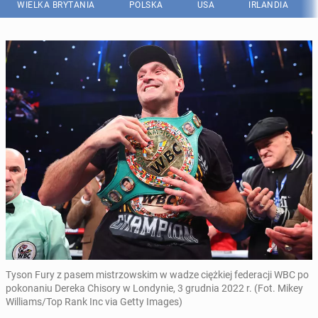
WIELKA BRYTANIA
POLSKA
USA
IRLANDIA
Tyson Fury z pasem mistrzowskim w wadze ciężkiej federacji WBC po
pokonaniu Dereka Chisory w Londynie, 3 grudnia 2022 r. (Fot. Mikey
Williams/Top Rank Inc via Getty Images)