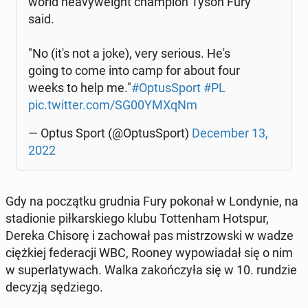
world he­avy­we­ight cham­pion Tyson Fury
said.
"No (it's not a joke), very serious. He's
going to come into camp for about four
weeks to help me."
#Optus­Sport
#PL
pic.twitter.com/SG00YMXqNm
— Optus Sport (@Optus­Sport)
De­cem­ber 13,
2022
Gdy na po­cząt­ku grudnia Fury pokonał w Lon­dy­nie, na
sta­dio­nie pił­kar­skie­go klubu Tot­ten­ham Hotspur,
Dereka Chisorę i za­cho­wał pas mi­strzow­ski w wadze
cięż­kiej fe­de­ra­cji WBC, Rooney wy­po­wia­dał się o nim
w su­per­la­ty­wach. Walka za­koń­czy­ła się w 10. rundzie
decyzją sę­dzie­go.