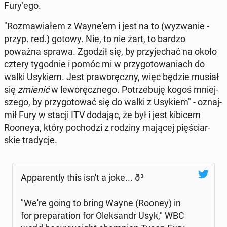
Fury’ego.
"Roz­ma­wia­łem z Way­ne­'em i jest na to (wy­zwa­nie -
przyp. red.) gotowy. Nie, to nie żart, to bardzo
poważna sprawa. Zgodził się, by przy­je­chać na około
cztery ty­go­dnie i pomóc mi w przy­go­to­wa­niach do
walki Usykiem. Jest pra­wo­ręcz­ny, więc będzie musiał
się
zmienić
w le­wo­ręcz­ne­go. Po­trze­bu­ję kogoś mniej­
sze­go, by przy­go­to­wać się do walki z Usykiem" - oznaj­
mił Fury w stacji ITV dodając, że był i jest kibicem
Rooneya, który po­cho­dzi z rodziny mającej pię­ściar­
skie tra­dy­cje.
Ap­pa­ren­tly this isn't a joke... ð³
"We're going to bring Wayne (Rooney) in
for pre­pa­ra­tion for Olek­sandr Usyk," WBC