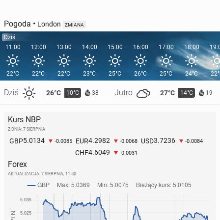
Pogoda
•
London
ZMIANA
Dziś
11:00
12:00
13:00
14:00
15:00
16:00
17:00
18:00
19:
22°C
22°C
22°C
23°C
25°C
26°C
25°C
24°C
22
Dziś
Jutro
26°C
27°C
10°C
14°C
38
19
Kurs NBP
Z DNIA: 7 SIERPNIA
5.0134
4.2982
3.7236
GBP
EUR
USD
-0.0085
-0.0068
-0.0084
4.6049
CHF
-0.0031
Forex
AKTUALIZACJA:
7 SIERPNIA, 11:50