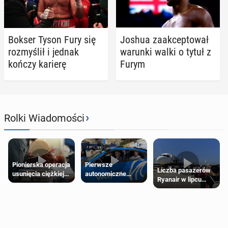
Bokser Tyson Fury się
Joshua za­ak­cep­to­wał
roz­my­ślił i jednak
warunki walki o tytuł z
kończy karierę
Furym
›
Rolki Wiadomości
Pierwsze
Pionierska operacja
Liczba pasażerów
autonomiczne
usunięcia ciężkiej
Ryanair w lipcu
Ubery pojawią się
wady wrodzonej
pobiła rekord
w Londynie jeszcze
płodu w łonie matki
tego lata