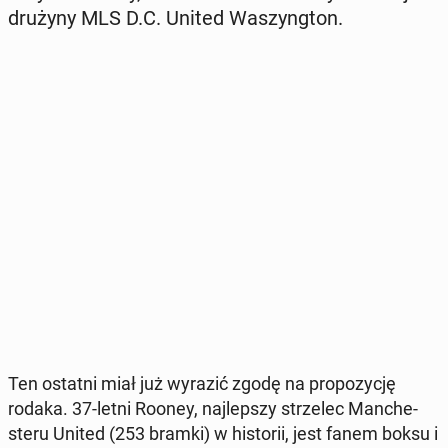
drużyny MLS D.C. United Wa­szyng­ton.
Ten ostatni miał już wyrazić zgodę na pro­po­zy­cję
rodaka. 37-letni Rooney, naj­lep­szy strze­lec Man­che­
ste­ru United (253 bramki) w hi­sto­rii, jest fanem boksu i