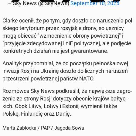
— Sky News (@SkyNews)
Sep­tem­ber 10, 2025
Clarke ocenił, że po tym, gdy doszło do na­ru­sze­nia pol­
skie­go te­ry­to­rium przez ro­syj­skie drony, so­jusz­ni­cy
mogą obiecać "wzmoc­nie­nie obrony po­wietrz­nej" i
"przy­ję­cie zde­cy­do­wa­nej linii" po­li­tycz­nej, ale pod­ję­cie
kon­kret­nych działań nie jest gwa­ran­to­wa­ne.
Ana­li­tyk przy­po­mniał, że od po­cząt­ku peł­no­ska­lo­wej
inwazji Rosji na Ukrainę doszło do licz­nych na­ru­szeń
prze­strze­ni po­wietrz­nej państw NATO.
Roz­mów­ca Sky News pod­kre­ślił, że naj­więk­sze za­gro­
że­nie ze strony Rosji dotyczy obecnie krajów bał­tyc­
kich. Obok Litwy, Łotwy i Estonii, wy­mie­nił także
Polskę, Fin­lan­dię oraz Danię.
Marta Zabłocka / PAP / Jagoda Sowa