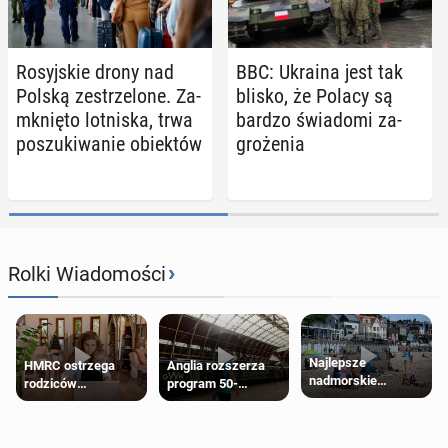
Ro­syj­skie drony nad
BBC: Ukraina jest tak
Polską ze­strze­lo­ne. Za­
blisko, że Polacy są
mknię­to lot­ni­ska, trwa
bardzo świa­do­mi za­
po­szu­ki­wa­nie obiek­tów
gro­że­nia
›
Rolki Wiadomości
Najlepsze
HMRC ostrzega
Anglia rozszerza
nadmorskie
rodziców
program 50-
miasteczko blisko
pobierających Child
procentowych
Londynu
Benefit. Mogą być
zniżek kolejowych
zobowiązani do
na 18-latków