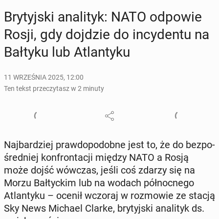
Bry­tyj­ski ana­li­tyk: NATO odpowie
Rosji, gdy dojdzie do in­cy­den­tu na
Bałtyku lub Atlan­ty­ku
11 WRZEŚNIA 2025, 12:00
Ten tekst przeczytasz w 2 minuty
Naj­bar­dziej praw­do­po­dob­ne jest to, że do bez­po­
śred­niej kon­fron­ta­cji między NATO a Rosją
może dojść wówczas, jeśli coś zdarzy się na
Morzu Bał­tyc­kim lub na wodach pół­noc­ne­go
Atlan­ty­ku – ocenił wczoraj w roz­mo­wie ze stacją
Sky News Michael Clarke, bry­tyj­ski ana­li­tyk ds.