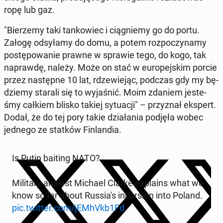
ropę lub gaz.
"Bie­rze­my taki tan­ko­wiec i cią­gnie­my go do portu.
Załogę od­sy­ła­my do domu, a potem roz­po­czy­na­my
po­stę­po­wa­nie prawne w sprawie tego, do kogo, tak
na­praw­dę, należy. Może on stać w eu­ro­pej­skim porcie
przez na­stęp­ne 10 lat, rdze­wie­jąc, podczas gdy my bę­
dzie­my starali się to wy­ja­śnić. Moim zdaniem je­ste­
śmy całkiem blisko takiej sy­tu­acji" – przy­znał ekspert.
Dodał, że do tej pory takie dzia­ła­nia podjęła wobec
jednego ze statków Fin­lan­dia.
Is Putin baiting NATO?
Mi­li­ta­ry analyst Michael Clarke expla­ins what we
know so far about Rus­sia­'s in­cur­sion into Poland.
pic.twitter.com/jEMhVkb1Fd