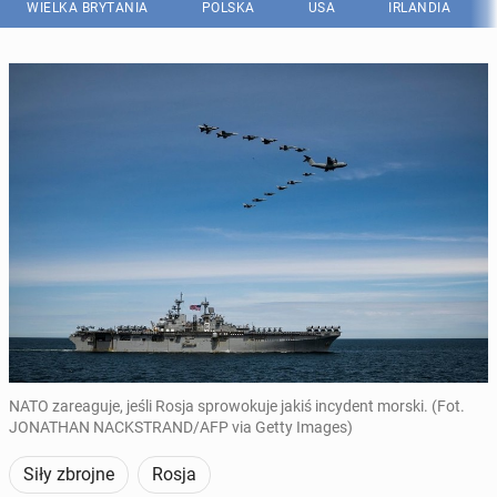
WIELKA BRYTANIA
POLSKA
USA
IRLANDIA
NATO zareaguje, jeśli Rosja sprowokuje jakiś incydent morski. (Fot.
JONATHAN NACKSTRAND/AFP via Getty Images)
Siły zbrojne
Rosja