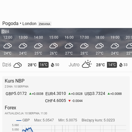
Pogoda
•
London
ZMIANA
Dziś
12:00
13:00
14:00
15:00
16:00
17:00
18:00
19:00
20:
24°C
24°C
25°C
26°C
27°C
28°C
27°C
24°C
22
Dziś
Jutro
28°C
28°C
16°C
14°C
50
33
Kurs NBP
Z DNIA: 10 SIERPNIA
5.0172
4.3010
3.7324
GBP
EUR
USD
+0.0038
+0.0028
+0.0088
4.6005
CHF
-0.0044
Forex
AKTUALIZACJA:
10 SIERPNIA, 11:30