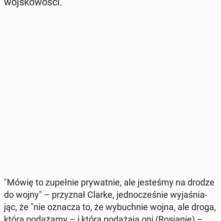
woj­sko­wo­ści.
"Mówię to zu­peł­nie pry­wat­nie, ale je­ste­śmy na drodze
do wojny" – przy­znał Clarke, jed­no­cze­śnie wy­ja­śnia­
jąc, że "nie oznacza to, że wy­buch­nie wojna, ale droga,
którą po­dą­ża­my – i którą po­dą­ża­ją oni (Ro­sja­nie) –