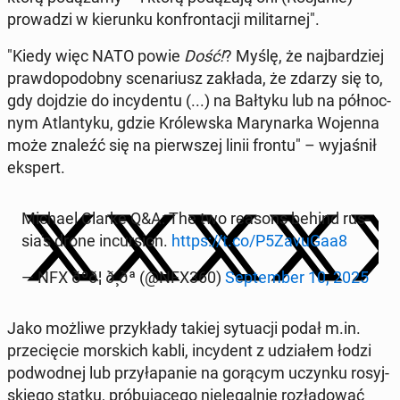
pro­wa­dzi w kie­run­ku kon­fron­ta­cji mi­li­tar­nej".
"Kiedy więc NATO powie
Dość!
? Myślę, że naj­bar­dziej
praw­do­po­dob­ny sce­na­riusz zakłada, że zdarzy się to,
gdy dojdzie do in­cy­den­tu (...) na Bałtyku lub na pół­noc­
nym Atlan­ty­ku, gdzie Kró­lew­ska Ma­ry­nar­ka Wojenna
może znaleźć się na pierw­szej linii frontu" – wy­ja­śnił
ekspert.
Michael Clarke Q&A: The two reasons behind rus­
sia­'s drone in­cur­sion.
https://t.co/P5ZavuGaa8
— NFX ðºð¦ ð¸ðª (@NFX360)
Sep­tem­ber 10, 2025
Jako możliwe przy­kła­dy takiej sy­tu­acji podał m.in.
prze­cię­cie mor­skich kabli, in­cy­dent z udzia­łem łodzi
pod­wod­nej lub przy­ła­pa­nie na gorącym uczynku ro­syj­
skie­go statku, pró­bu­ją­ce­go nie­le­gal­nie roz­ła­do­wać