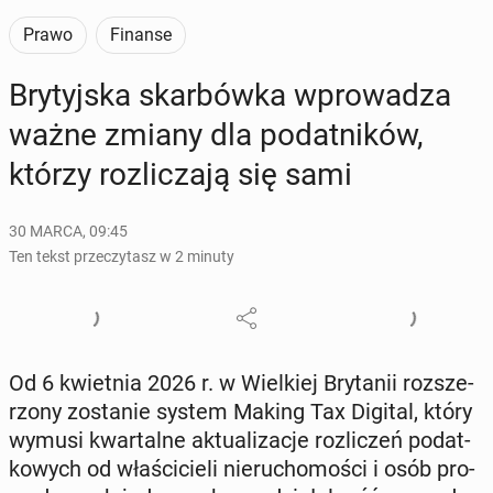
Prawo
Finanse
Bry­tyj­ska skar­bów­ka wpro­wa­dza
ważne zmiany dla po­dat­ni­ków,
którzy roz­li­cza­ją się sami
30 MARCA, 09:45
Ten tekst przeczytasz w 2 minuty
Od 6 kwiet­nia 2026 r. w Wiel­kiej Bry­ta­nii roz­sze­
rzo­ny zo­sta­nie system Making Tax Digital, który
wymusi kwar­tal­ne ak­tu­ali­za­cje roz­li­czeń po­dat­
ko­wych od wła­ści­cie­li nie­ru­cho­mo­ści i osób pro­