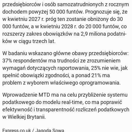
przed­się­bior­ców i osób sa­mo­za­trud­nio­nych z rocznym
do­cho­dem powyżej 50 000 funtów. Pro­gno­zu­je się, że
w kwiet­niu 2027 r. próg ten zo­sta­nie ob­ni­żo­ny do 30
000 funtów, a w kwiet­niu 2028 r. do 20 000 funtów, co
roz­sze­rzy zakres obo­wiąz­ków na 2,9 miliona po­dat­ni­
ków w ciągu trzech lat.
W badaniu wska­za­no główne obawy przed­się­bior­ców:
37% re­spon­den­tów ma trud­no­ści ze zro­zu­mie­niem
wymagań do­ty­czą­cych ra­por­to­wa­nia, 25% nie wie, jak
spełnić obo­wiąz­ki zgod­no­ści, a ponad 21% ma
problem z wyborem wła­ści­we­go opro­gra­mo­wa­nia.
Wpro­wa­dze­nie MTD ma na celu przy­bli­że­nie systemu
po­dat­ko­we­go do modelu real-time, co ma po­pra­wić
efek­tyw­ność i trans­pa­rent­ność roz­li­czeń po­dat­ko­wych
w Wiel­kiej Bry­ta­nii.
Express.co.uk / Jagoda Sowa