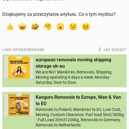
Dziękujemy za przeczytanie artykułu. Co o tym myślisz?
LINKI SPONSOROWANE
JAK DODAĆ?
european removals moving shipping
storage uk-eu
We are No1 Man&Van, Removals, Shipping,
Moving operating 6 days a week, Monday-
Saturday, Door to Door.
Kanguro Removals to Europe, Man & Van
to EU
Removals to Poland, Man&Van to EU, Low Cost,
Moving, Custom Clearance. Part load 5m3/300kg
- Full Load 20m31200kg, Removals to Germany,
Removals to Netherlands