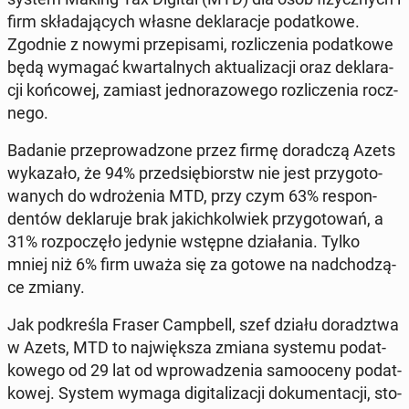
firm skła­da­ją­cych własne de­kla­ra­cje po­dat­ko­we.
Zgodnie z nowymi prze­pi­sa­mi, roz­li­cze­nia po­dat­ko­we
będą wymagać kwar­tal­nych ak­tu­ali­za­cji oraz de­kla­ra­
cji koń­co­wej, zamiast jed­no­ra­zo­we­go roz­li­cze­nia rocz­
ne­go.
Badanie prze­pro­wa­dzo­ne przez firmę do­rad­czą Azets
wy­ka­za­ło, że 94% przed­się­biorstw nie jest przy­go­to­
wa­nych do wdro­że­nia MTD, przy czym 63% re­spon­
den­tów de­kla­ru­je brak ja­kich­kol­wiek przy­go­to­wań, a
31% roz­po­czę­ło jedynie wstępne dzia­ła­nia. Tylko
mniej niż 6% firm uważa się za gotowe na nad­cho­dzą­
ce zmiany.
Jak pod­kre­śla Fraser Camp­bell, szef działu do­radz­twa
w Azets, MTD to naj­więk­sza zmiana systemu po­dat­
ko­we­go od 29 lat od wpro­wa­dze­nia sa­mo­oce­ny po­dat­
ko­wej. System wymaga di­gi­ta­li­za­cji do­ku­men­ta­cji, sto­