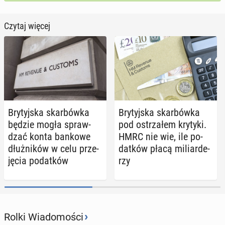
Czytaj więcej
Bry­tyj­ska skar­bów­ka
Bry­tyj­ska skar­bów­ka
będzie mogła spraw­
pod ostrza­łem krytyki.
dzać konta bankowe
HMRC nie wie, ile po­
dłuż­ni­ków w celu prze­
dat­ków płacą mi­liar­de­
ję­cia po­dat­ków
rzy
›
Rolki Wiadomości