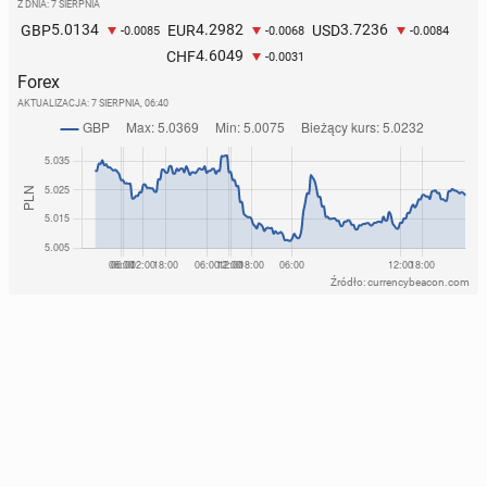
Z DNIA: 7 SIERPNIA
5.0134
4.2982
3.7236
GBP
EUR
USD
-0.0085
-0.0068
-0.0084
4.6049
CHF
-0.0031
Forex
AKTUALIZACJA:
7 SIERPNIA, 06:40
Źródło: currencybeacon.com