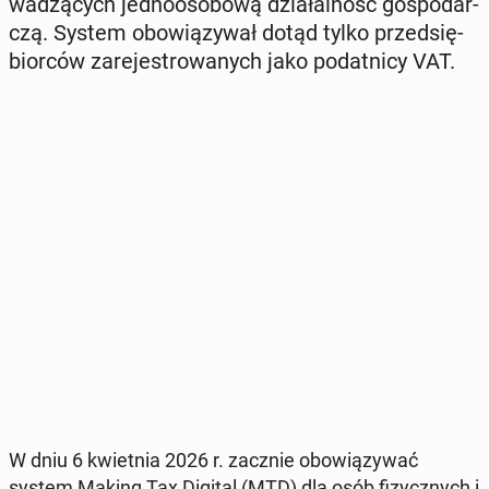
wa­dzą­cych jed­no­oso­bo­wą dzia­łal­ność go­spo­dar­
czą. System obo­wią­zy­wał dotąd tylko przed­się­
bior­ców za­re­je­stro­wa­nych jako po­dat­ni­cy VAT.
W dniu 6 kwiet­nia 2026 r. zacznie obo­wią­zy­wać
system Making Tax Digital (MTD) dla osób fi­zycz­nych i