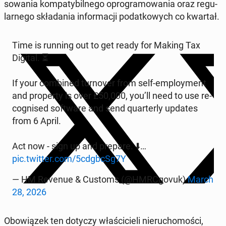
so­wa­nia kom­pa­ty­bil­ne­go opro­gra­mo­wa­nia oraz re­gu­
lar­ne­go skła­da­nia in­for­ma­cji po­dat­ko­wych co kwartał.
Time is running out to get ready for Making Tax
Digital. ⏳
If your com­bi­ned tur­no­ver from self-em­ploy­ment
and pro­per­ty is over £50,000, you’ll need to use re­
co­gni­sed so­ftwa­re and send qu­ar­ter­ly updates
from 6 April.
Act now - sign up and prepare. ⬇️…
pic.twitter.com/5cdgbcSg7Y
— HM Revenue & Customs (@HMRC­go­vuk)
March
28, 2026
Obo­wią­zek ten dotyczy wła­ści­cie­li nie­ru­cho­mo­ści,