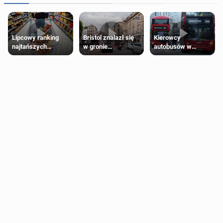
Lipcowy ranking
Bristol znalazł się
Kierowcy
najtańszych
w gronie
autobusów w
supermarketów
najlepszych
Londynie
kierunków podróży
zapowiadają strajki
na świecie