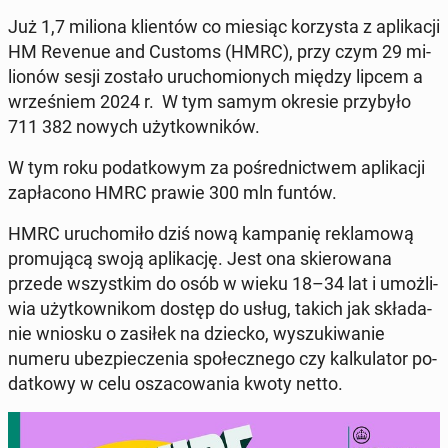
Już 1,7 miliona klien­tów co miesiąc ko­rzy­sta z apli­ka­cji
HM Revenue and Customs (HMRC), przy czym 29 mi­
lio­nów sesji zostało uru­cho­mio­nych między lipcem a
wrze­śniem 2024 r. W tym samym okresie przy­by­ło
711 382 nowych użyt­kow­ni­ków.
W tym roku po­dat­ko­wym za po­śred­nic­twem apli­ka­cji
za­pła­co­no HMRC prawie 300 mln funtów.
HMRC uru­cho­mi­ło dziś nową kam­pa­nię re­kla­mo­wą
pro­mu­ją­cą swoją apli­ka­cję. Jest ona skie­ro­wa­na
przede wszyst­kim do osób w wieku 18–34 lat i umoż­li­
wia użyt­kow­ni­kom dostęp do usług, takich jak skła­da­
nie wniosku o zasiłek na dziecko, wy­szu­ki­wa­nie
numeru ubez­pie­cze­nia spo­łecz­ne­go czy kal­ku­la­tor po­
dat­ko­wy w celu osza­co­wa­nia kwoty netto.