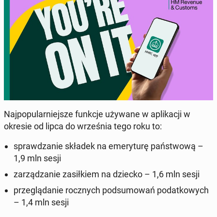
Naj­po­pu­lar­niej­sze funkcje używane w apli­ka­cji w
okresie od lipca do wrze­śnia tego roku to:
spraw­dza­nie składek na eme­ry­tu­rę pań­stwo­wą –
1,9 mln sesji
za­rzą­dza­nie za­sił­kiem na dziecko – 1,6 mln sesji
prze­glą­da­nie rocz­nych pod­su­mo­wań po­dat­ko­wych
– 1,4 mln sesji