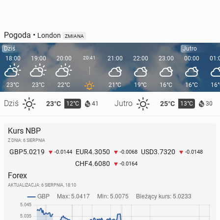
Pogoda
•
London
ZMIANA
Dziś
Jutro
18:00
19:00
20:00
20:41
21:00
22:00
23:00
00:00
01:
23°C
23°C
22°C
21°C
19°C
16°C
16°C
16
Dziś
Jutro
23°C
25°C
12°C
13°C
41
30
Kurs NBP
Z DNIA: 6 SIERPNIA
5.0219
4.3050
3.7320
GBP
EUR
USD
-0.0144
-0.0068
-0.0148
4.6080
CHF
-0.0164
Forex
AKTUALIZACJA:
6 SIERPNIA, 18:10