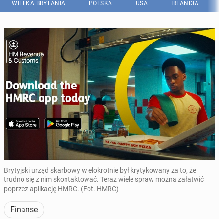
WIELKA BRYTANIA
POLSKA
USA
IRLANDIA
Brytyjski urząd skarbowy wielokrotnie był krytykowany za to, że
trudno się z nim skontaktować. Teraz wiele spraw można załatwić
poprzez aplikację HMRC. (Fot. HMRC)
Finanse