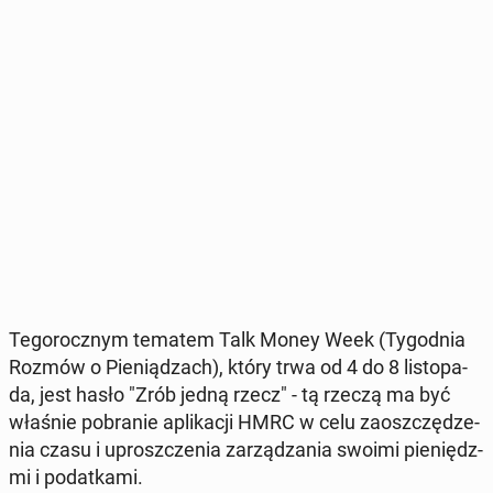
Te­go­rocz­nym tematem Talk Money Week (Ty­go­dnia
Rozmów o Pie­nią­dzach), który trwa od 4 do 8 li­sto­pa­
da, jest hasło "Zrób jedną rzecz" - tą rzeczą ma być
właśnie po­bra­nie apli­ka­cji HMRC w celu za­osz­czę­dze­
nia czasu i uprosz­cze­nia za­rzą­dza­nia swoimi pie­niędz­
mi i po­dat­ka­mi.