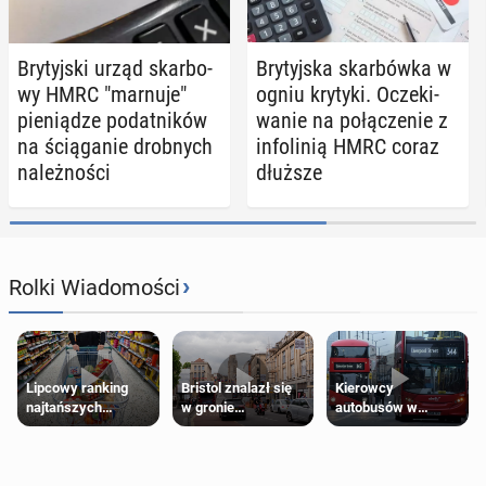
Bry­tyj­ski urząd skar­bo­
Bry­tyj­ska skar­bów­ka w
wy HMRC "marnuje"
ogniu krytyki. Ocze­ki­
pie­nią­dze po­dat­ni­ków
wa­nie na po­łą­cze­nie z
na ścią­ga­nie drob­nych
in­fo­li­nią HMRC coraz
na­leż­no­ści
dłuższe
›
Rolki Wiadomości
Lipcowy ranking
Bristol znalazł się
Kierowcy
najtańszych
w gronie
autobusów w
supermarketów
najlepszych
Londynie
kierunków podróży
zapowiadają strajki
na świecie