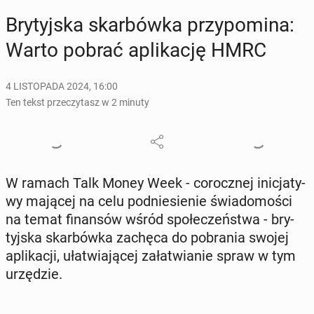
Bry­tyj­ska skar­bów­ka przy­po­mi­na:
Warto pobrać apli­ka­cję HMRC
4 LISTOPADA 2024, 16:00
Ten tekst przeczytasz w 2 minuty
W ramach Talk Money Week - co­rocz­nej ini­cja­ty­
wy mającej na celu pod­nie­sie­nie świa­do­mo­ści
na temat fi­nan­sów wśród spo­łe­czeń­stwa - bry­
tyj­ska skar­bów­ka zachęca do po­bra­nia swojej
apli­ka­cji, uła­twia­ją­cej za­ła­twia­nie spraw w tym
urzę­dzie.