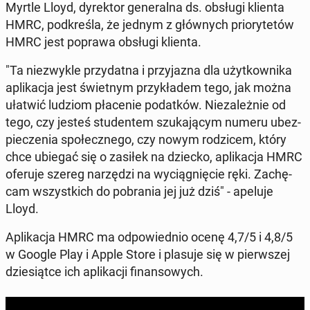
Myrtle Lloyd, dy­rek­tor ge­ne­ral­na ds. obsługi klienta
HMRC, pod­kre­śla, że jednym z głów­nych prio­ry­te­tów
HMRC jest poprawa obsługi klienta.
"Ta nie­zwy­kle przy­dat­na i przy­ja­zna dla użyt­kow­ni­ka
apli­ka­cja jest świet­nym przy­kła­dem tego, jak można
ułatwić ludziom pła­ce­nie po­dat­ków. Nie­za­leż­nie od
tego, czy jesteś stu­den­tem szu­ka­ją­cym numeru ubez­
pie­cze­nia spo­łecz­ne­go, czy nowym ro­dzi­cem, który
chce ubiegać się o zasiłek na dziecko, apli­ka­cja HMRC
oferuje szereg na­rzę­dzi na wy­cią­gnię­cie ręki. Za­chę­
cam wszyst­kich do po­bra­nia jej już dziś" - apeluje
Lloyd.
Apli­ka­cja HMRC ma od­po­wied­nio ocenę 4,7/5 i 4,8/5
w Google Play i Apple Store i plasuje się w pierw­szej
dzie­siąt­ce ich apli­ka­cji fi­nan­so­wych.