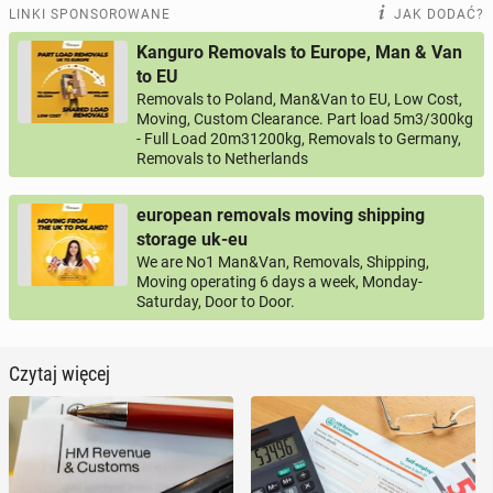
LINKI SPONSOROWANE
JAK DODAĆ?
Kanguro Removals to Europe, Man & Van
to EU
Removals to Poland, Man&Van to EU, Low Cost,
Moving, Custom Clearance. Part load 5m3/300kg
- Full Load 20m31200kg, Removals to Germany,
Removals to Netherlands
european removals moving shipping
storage uk-eu
We are No1 Man&Van, Removals, Shipping,
Moving operating 6 days a week, Monday-
Saturday, Door to Door.
Czytaj więcej