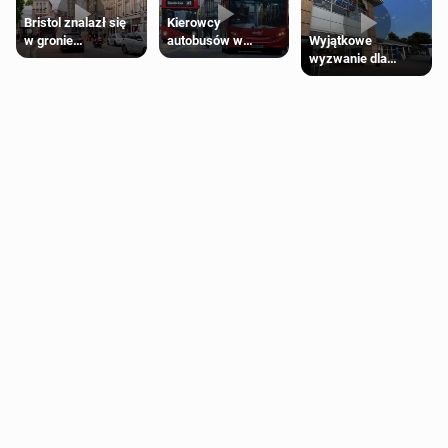
Bristol znalazł się
Kierowcy
Wyjątkowe
w gronie
autobusów w
wyzwanie dla
najlepszych
Londynie
posiadaczy kart
kierunków podróży
zapowiadają strajki
Tesco Clubcard!
na świecie