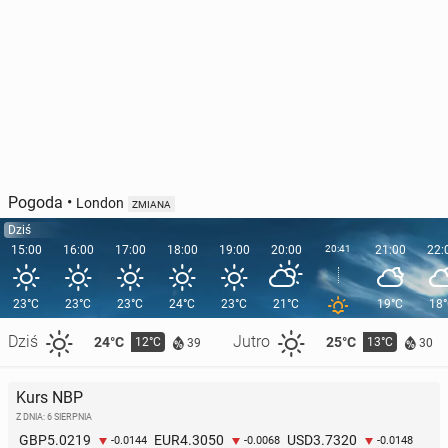
Pogoda
•
London
ZMIANA
Dziś
15:00
16:00
17:00
18:00
19:00
20:00
20:41
21:00
22:
23°C
23°C
23°C
24°C
23°C
21°C
19°C
18
Dziś
Jutro
24°C
25°C
12°C
13°C
39
30
Kurs NBP
Z DNIA: 6 SIERPNIA
5.0219
4.3050
3.7320
GBP
EUR
USD
-0.0144
-0.0068
-0.0148