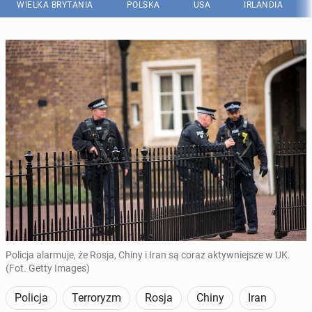
WIELKA BRYTANIA
POLSKA
USA
IRLANDIA
Policja alarmuje, że Rosja, Chiny i Iran są coraz aktywniejsze w UK.
(Fot. Getty Images)
Policja
Terroryzm
Rosja
Chiny
Iran