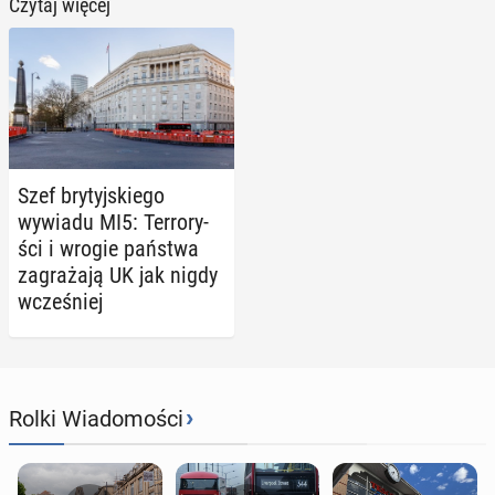
Czytaj więcej
Szef bry­tyj­skie­go
wywiadu MI5: Ter­ro­ry­
ści i wrogie państwa
za­gra­ża­ją UK jak nigdy
wcze­śniej
›
Rolki Wiadomości