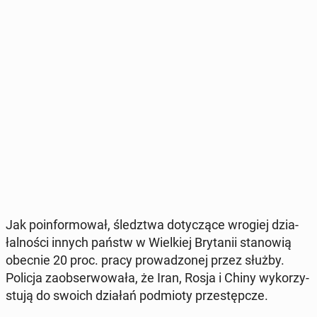
Jak po­in­for­mo­wał, śledz­twa do­ty­czą­ce wrogiej dzia­
łal­no­ści innych państw w Wiel­kiej Bry­ta­nii sta­no­wią
obecnie 20 proc. pracy pro­wa­dzo­nej przez służby.
Policja za­ob­ser­wo­wa­ła, że Iran, Rosja i Chiny wy­ko­rzy­
stu­ją do swoich działań pod­mio­ty prze­stęp­cze.