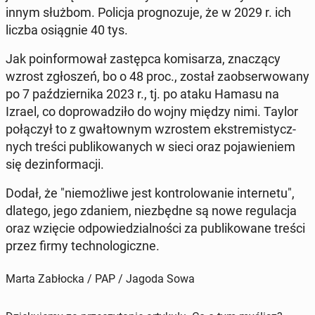
innym służbom. Policja pro­gno­zu­je, że w 2029 r. ich
liczba osią­gnie 40 tys.
Jak po­in­for­mo­wał za­stęp­ca ko­mi­sa­rza, zna­czą­cy
wzrost zgło­szeń, bo o 48 proc., został za­ob­ser­wo­wa­ny
po 7 paź­dzier­ni­ka 2023 r., tj. po ataku Hamasu na
Izrael, co do­pro­wa­dzi­ło do wojny między nimi. Taylor
po­łą­czył to z gwał­tow­nym wzro­stem eks­tre­mi­stycz­
nych treści pu­bli­ko­wa­nych w sieci oraz po­ja­wie­niem
się dez­in­for­ma­cji.
Dodał, że "nie­moż­li­we jest kon­tro­lo­wa­nie in­ter­ne­tu",
dlatego, jego zdaniem, nie­zbęd­ne są nowe re­gu­la­cja
oraz wzięcie od­po­wie­dzial­no­ści za pu­bli­ko­wa­ne treści
przez firmy tech­no­lo­gicz­ne.
Marta Zabłocka / PAP / Jagoda Sowa