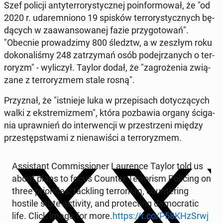
Szef policji an­ty­ter­ro­ry­stycz­nej po­in­for­mo­wał, że "od
2020 r. uda­rem­nio­no 19 spisków ter­ro­ry­stycz­nych bę­
dą­cych w za­awan­so­wa­nej fazie przy­go­to­wań".
"Obecnie pro­wa­dzi­my 800 śledztw, a w zeszłym roku
do­ko­na­li­śmy 248 za­trzy­mań osób po­dej­rza­nych o ter­
ro­ryzm" - wy­li­czył. Taylor dodał, że "za­gro­że­nia zwią­
za­ne z ter­ro­ry­zmem stale rosną".
Przy­znał, że "ist­nie­je luka w prze­pi­sach do­ty­czą­cych
walki z eks­tre­mi­zmem", która po­zba­wia organy ści­ga­
nia upraw­nień do in­ter­wen­cji w prze­strze­ni między
prze­stęp­stwa­mi z nie­na­wi­ści a ter­ro­ry­zmem.
As­si­stant Com­mis­sio­ner Lau­ren­ce Taylor told us
about plans to focus Counter Ter­ro­rism Po­li­cing on
three prio­ri­ties: tac­kling ter­ro­rism, co­un­te­ring
hostile state ac­ti­vi­ty, and pro­tec­ting de­mo­cra­tic
life. Click image for more.
https://t.co/P58KHzSrwj