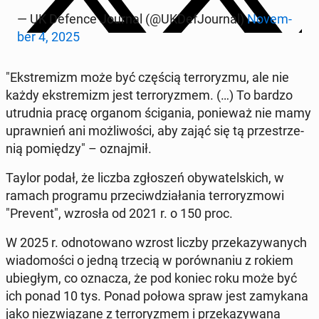
— UK Defence Journal (@UKDe­fJo­ur­nal)
No­vem­
ber 4, 2025
"Eks­tre­mizm może być częścią ter­ro­ry­zmu, ale nie
każdy eks­tre­mizm jest ter­ro­ry­zmem. (…) To bardzo
utrud­nia pracę organom ści­ga­nia, po­nie­waż nie mamy
upraw­nień ani moż­li­wo­ści, aby zająć się tą prze­strze­
nią po­mię­dzy" – oznaj­mił.
Taylor podał, że liczba zgło­szeń oby­wa­tel­skich, w
ramach pro­gra­mu prze­ciw­dzia­ła­nia ter­ro­ry­zmo­wi
"Prevent", wzrosła od 2021 r. o 150 proc.
W 2025 r. od­no­to­wa­no wzrost liczby prze­ka­zy­wa­nych
wia­do­mo­ści o jedną trzecią w po­rów­na­niu z rokiem
ubie­głym, co oznacza, że pod koniec roku może być
ich ponad 10 tys. Ponad połowa spraw jest za­my­ka­na
jako nie­zwią­za­ne z ter­ro­ry­zmem i prze­ka­zy­wa­na