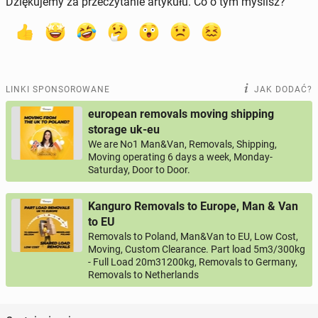
Dziękujemy za przeczytanie artykułu. Co o tym myślisz?
LINKI SPONSOROWANE
JAK DODAĆ?
european removals moving shipping
storage uk-eu
We are No1 Man&Van, Removals, Shipping,
Moving operating 6 days a week, Monday-
Saturday, Door to Door.
Kanguro Removals to Europe, Man & Van
to EU
Removals to Poland, Man&Van to EU, Low Cost,
Moving, Custom Clearance. Part load 5m3/300kg
- Full Load 20m31200kg, Removals to Germany,
Removals to Netherlands