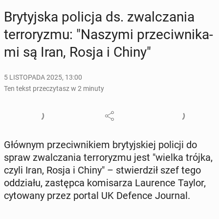
Bry­tyj­ska policja ds. zwal­cza­nia
ter­ro­ry­zmu: "Naszymi prze­ciw­ni­ka­
mi są Iran, Rosja i Chiny"
5 LISTOPADA 2025, 13:00
Ten tekst przeczytasz w 2 minuty
Głównym prze­ciw­ni­kiem bry­tyj­skiej policji do
spraw zwal­cza­nia ter­ro­ry­zmu jest "wielka trójka,
czyli Iran, Rosja i Chiny" – stwier­dził szef tego
od­dzia­łu, za­stęp­ca ko­mi­sa­rza Lau­ren­ce Taylor,
cy­to­wa­ny przez portal UK Defence Journal.