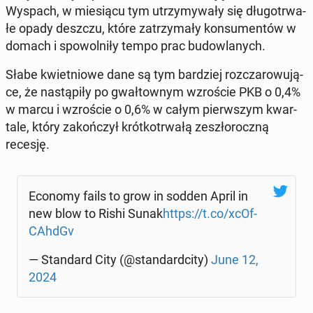
Wyspach, w mie­sią­cu tym utrzy­my­wa­ły się dłu­go­trwa­
łe opady deszczu, które za­trzy­ma­ły kon­su­men­tów w
domach i spo­wol­ni­ły tempo prac bu­dow­la­nych.
Słabe kwiet­nio­we dane są tym bar­dziej roz­cza­ro­wu­ją­
ce, że na­stą­pi­ły po gwał­tow­nym wzro­ście PKB o 0,4%
w marcu i wzro­ście o 0,6% w całym pierw­szym kwar­
ta­le, który za­koń­czył krót­ko­trwa­łą ze­szło­rocz­ną
recesję.
Economy fails to grow in sodden April in
new blow to Rishi Sunak
https://t.co/xcOf­
CAhdGv
— Stan­dard City (@stan­dard­ci­ty)
June 12,
2024