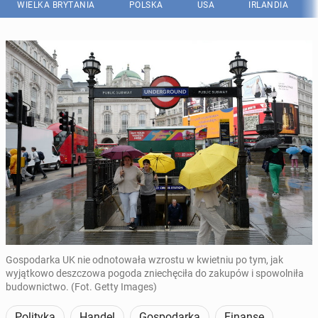
WIELKA BRYTANIA
POLSKA
USA
IRLANDIA
Gospodarka UK nie odnotowała wzrostu w kwietniu po tym, jak
wyjątkowo deszczowa pogoda zniechęciła do zakupów i spowolniła
budownictwo. (Fot. Getty Images)
Polityka
Handel
Gospodarka
Finanse