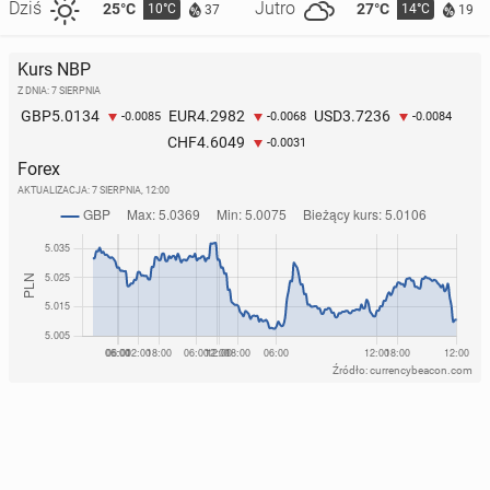
Dziś
Jutro
25°C
27°C
10°C
14°C
37
19
Kurs NBP
Z DNIA: 7 SIERPNIA
5.0134
4.2982
3.7236
GBP
EUR
USD
-0.0085
-0.0068
-0.0084
4.6049
CHF
-0.0031
Forex
AKTUALIZACJA:
7 SIERPNIA, 12:00
Źródło: currencybeacon.com