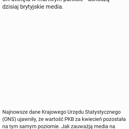
dzisiaj bry­tyj­skie media.
Naj­now­sze dane Kra­jo­we­go Urzędu Sta­ty­stycz­ne­go
(ONS) ujaw­ni­ły, że wartość PKB za kwie­cień po­zo­sta­ła
na tym samym po­zio­mie. Jak za­uważ­ją media na