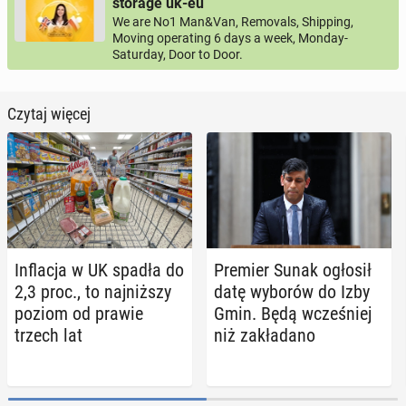
storage uk-eu
We are No1 Man&Van, Removals, Shipping,
Moving operating 6 days a week, Monday-
Saturday, Door to Door.
Czytaj więcej
In­fla­cja w UK spadła do
Premier Sunak ogłosił
2,3 proc., to naj­niż­szy
datę wyborów do Izby
poziom od prawie
Gmin. Będą wcze­śniej
trzech lat
niż za­kła­da­no