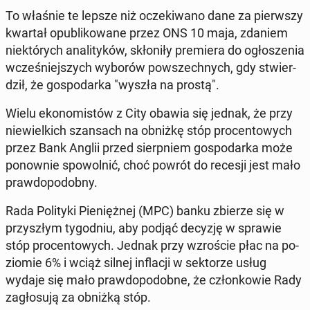
To właśnie te lepsze niż ocze­ki­wa­no dane za pierw­szy
kwartał opu­bli­ko­wa­ne przez ONS 10 maja, zdaniem
nie­któ­rych ana­li­ty­ków, skło­ni­ły pre­mie­ra do ogło­sze­nia
wcze­śniej­szych wyborów po­wszech­nych, gdy stwier­
dził, że go­spo­dar­ka "wyszła na prostą".
Wielu eko­no­mi­stów z City obawia się jednak, że przy
nie­wiel­kich szan­sach na obniżkę stóp pro­cen­to­wych
przez Bank Anglii przed sierp­niem go­spo­dar­ka może
po­now­nie spo­wol­nić, choć powrót do recesji jest mało
praw­do­po­dob­ny.
Rada Po­li­ty­ki Pie­nięż­nej (MPC) banku zbierze się w
przy­szłym ty­go­dniu, aby podjąć decyzję w sprawie
stóp pro­cen­to­wych. Jednak przy wzro­ście płac na po­
zio­mie 6% i wciąż silnej in­fla­cji w sek­to­rze usług
wydaje się mało praw­do­po­dob­ne, że człon­ko­wie Rady
za­gło­su­ją za obniżką stóp.