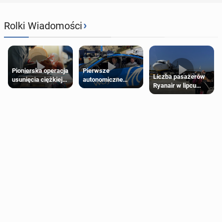
›
Rolki Wiadomości
Pierwsze
Pionierska operacja
Liczba pasażerów
autonomiczne
usunięcia ciężkiej
Ryanair w lipcu
Ubery pojawią się
wady wrodzonej
pobiła rekord
w Londynie jeszcze
płodu w łonie matki
tego lata