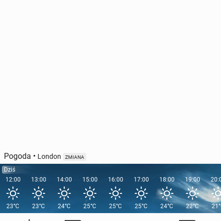
Pogoda
•
London
ZMIANA
Dziś
12:00
13:00
14:00
15:00
16:00
17:00
18:00
19:00
20:
23°C
23°C
24°C
25°C
25°C
25°C
24°C
22°C
21