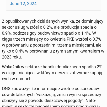
June 12, 2024
Z opu­bli­ko­wa­nych dziś danych wynika, że do­mi­nu­ją­cy
sektor usług wzrósł o 0,2%, ale pro­duk­cja spadła o
0,9%, podczas gdy bu­dow­nic­two spadło o 1,4%. W
ciągu trzech mie­się­cy do kwiet­nia PKB wzrósł o 0,7%
w po­rów­na­niu z po­przed­ni­mi trzema mie­sią­ca­mi, ale
tylko o 0,4% w po­rów­na­niu z tym samym kwar­ta­łem w
2023 roku.
Wskaź­nik w sek­to­rze handlu de­ta­licz­ne­go spadł o 2%
w ciągu mie­sią­ca, w którym deszcz za­trzy­mał ku­pu­ją­
cych w domach.
ONS za­uwa­żył, że in­for­ma­cje zwrotne od sprze­daw­
ców de­ta­licz­nych "wska­zu­ją, że ich wyniki sprze­da­ży
ob­ni­ży­ły się z powodu desz­czo­wej pogody". Na­to­
miast w sek­to­rze bu­dow­la­nym poziom prac zwią­za­