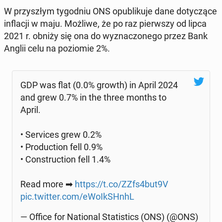
W przy­szłym ty­go­dniu ONS opu­bli­ku­je dane do­ty­czą­ce
in­fla­cji w maju. Możliwe, że po raz pierw­szy od lipca
2021 r. obniży się ona do wy­zna­czo­ne­go przez Bank
Anglii celu na po­zio­mie 2%.
GDP was flat (0.0% growth) in April 2024
and grew 0.7% in the three months to
April.
• Se­rvi­ces grew 0.2%
• Pro­duc­tion fell 0.9%
• Con­struc­tion fell 1.4%
Read more ➡
https://t.co/ZZfs4but9V
pic.twitter.com/eWo­Ik­SHnhL
— Office for Na­tio­nal Sta­ti­stics (ONS) (@ONS)