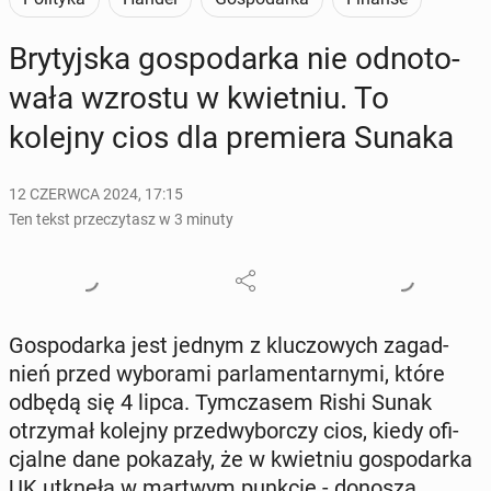
Bry­tyj­ska go­spo­dar­ka nie od­no­to­
wa­ła wzrostu w kwiet­niu. To
kolejny cios dla pre­mie­ra Sunaka
12 CZERWCA 2024, 17:15
Ten tekst przeczytasz w 3 minuty
Go­spo­dar­ka jest jednym z klu­czo­wych za­gad­
nień przed wy­bo­ra­mi par­la­men­tar­ny­mi, które
odbędą się 4 lipca. Tym­cza­sem Rishi Sunak
otrzy­mał kolejny przed­wy­bor­czy cios, kiedy ofi­
cjal­ne dane po­ka­za­ły, że w kwiet­niu go­spo­dar­ka
UK utknęła w martwym punkcie - donoszą