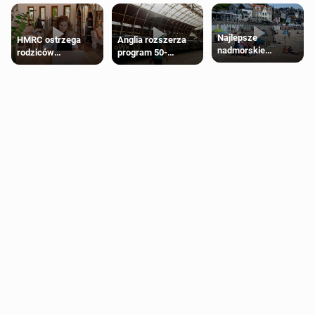
Najlepsze
HMRC ostrzega
Anglia rozszerza
nadmorskie
rodziców
program 50-
miasteczko blisko
pobierających Child
procentowych
Londynu
Benefit. Mogą być
zniżek kolejowych
zobowiązani do
na 18-latków
zwrotu zasiłku