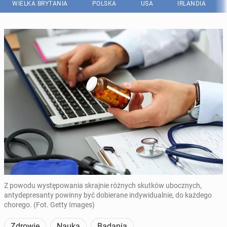
WIELKA BRYTANIA
POLSKA
USA
IRLANDIA
Z powodu występowania skrajnie różnych skutków ubocznych,
antydepresanty powinny być dobierane indywidualnie, do każdego
chorego. (Fot. Getty Images)
Zdrowie
Nauka
Badania