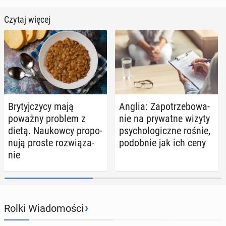
Czytaj więcej
Bry­tyj­czy­cy mają
Anglia: Za­po­trze­bo­wa­
poważny problem z
nie na pry­wat­ne wizyty
dietą. Na­ukow­cy pro­po­
psy­cho­lo­gicz­ne rośnie,
nu­ją proste roz­wią­za­
po­dob­nie jak ich ceny
nie
›
Rolki Wiadomości