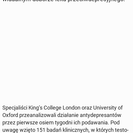
Spe­cja­li­ści King’s College London oraz Uni­ver­si­ty of
Oxford prze­ana­li­zo­wa­li dzia­ła­nie an­ty­de­pre­san­tów
przez pierw­sze osiem tygodni ich po­da­wa­nia. Pod
uwagę wzięto 151 badań kli­nicz­nych, w których te­sto­