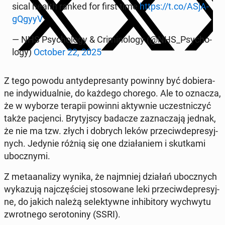
si­cal health ranked for first time
https://t.co/ASjA­
gQgy­yV
— NHS Psy­cho­lo­gy & Cri­mi­no­lo­gy (@NHS_Psy­cho­
lo­gy)
October 22, 2025
Z tego powodu an­ty­de­pre­san­ty powinny być do­bie­ra­
ne in­dy­wi­du­al­nie, do każdego chorego. Ale to oznacza,
że w wyborze terapii powinni ak­tyw­nie uczest­ni­czyć
także pa­cjen­ci. Bry­tyj­scy badacze za­zna­cza­ją jednak,
że nie ma tzw. złych i dobrych leków prze­ciw­de­pre­syj­
nych. Jedynie różnią się one dzia­ła­niem i skut­ka­mi
ubocz­ny­mi.
Z me­ta­ana­li­zy wynika, że naj­mniej działań ubocz­nych
wy­ka­zu­ją naj­czę­ściej sto­so­wa­ne leki prze­ciw­de­pre­syj­
ne, do jakich należą se­lek­tyw­ne in­hi­bi­to­ry wy­chwy­tu
zwrot­ne­go se­ro­to­ni­ny (SSRI).