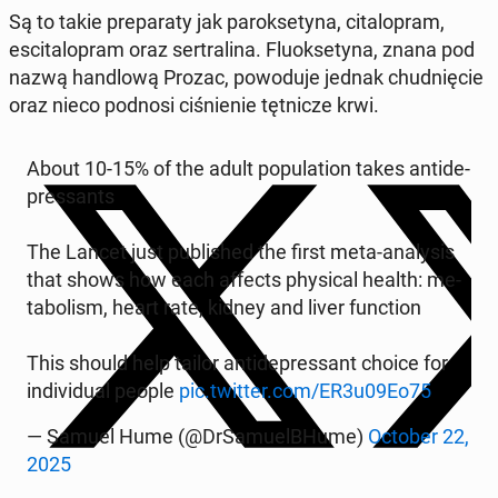
Są to takie pre­pa­ra­ty jak pa­rok­se­ty­na, ci­ta­lo­pram,
esci­ta­lo­pram oraz ser­tra­li­na. Flu­ok­se­ty­na, znana pod
nazwą han­dlo­wą Prozac, po­wo­du­je jednak chud­nię­cie
oraz nieco podnosi ci­śnie­nie tęt­ni­cze krwi.
About 10-15% of the adult po­pu­la­tion takes an­ti­de­
pres­sants
The Lancet just pu­bli­shed the first meta-ana­ly­sis
that shows how each affects phy­si­cal health: me­
ta­bo­lism, heart rate, kidney and liver func­tion
This should help tailor an­ti­de­pres­sant choice for
in­di­vi­du­al people
pic.twitter.com/ER3u09Eo75
— Samuel Hume (@DrSa­mu­el­BHu­me)
October 22,
2025