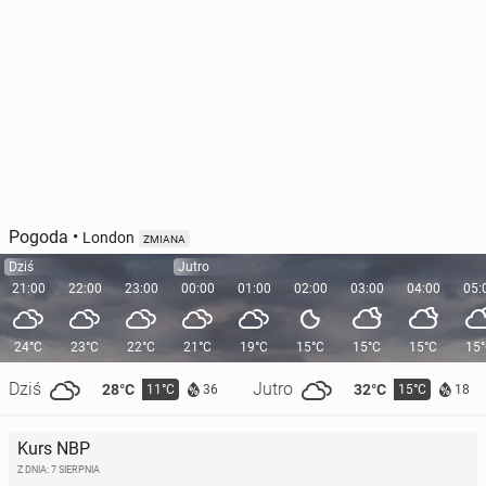
Pogoda
•
London
ZMIANA
Dziś
Jutro
21:00
22:00
23:00
00:00
01:00
02:00
03:00
04:00
05:
24°C
23°C
22°C
21°C
19°C
15°C
15°C
15°C
15
Dziś
Jutro
28°C
32°C
11°C
15°C
36
18
Kurs NBP
Z DNIA: 7 SIERPNIA