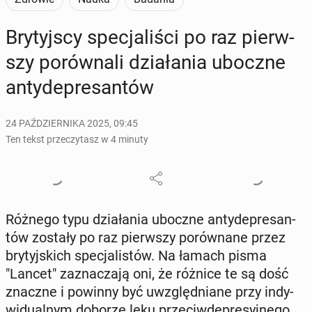
Bry­tyj­scy spe­cja­li­ści po raz pierw­
szy po­rów­na­li dzia­ła­nia uboczne
an­ty­de­pre­san­tów
24 PAŹDZIERNIKA 2025, 09:45
Ten tekst przeczytasz w 4 minuty
Różnego typu dzia­ła­nia uboczne an­ty­de­pre­san­
tów zostały po raz pierw­szy po­rów­na­ne przez
bry­tyj­skich spe­cja­li­stów. Na łamach pisma
"Lancet" za­zna­cza­ją oni, że różnice te są dość
znaczne i powinny być uwzględ­nia­ne przy in­dy­
wi­du­al­nym doborze leku prze­ciw­de­pre­syj­ne­go.