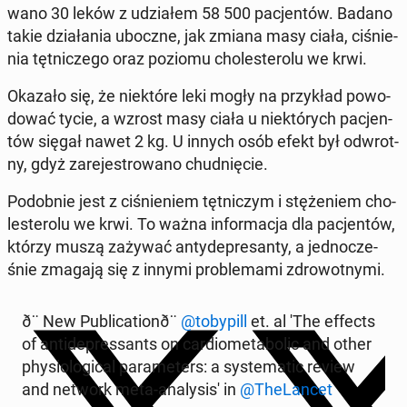
wa­no 30 leków z udzia­łem 58 500 pa­cjen­tów. Badano
takie dzia­ła­nia uboczne, jak zmiana masy ciała, ci­śnie­
nia tęt­ni­cze­go oraz poziomu cho­le­ste­ro­lu we krwi.
Okazało się, że nie­któ­re leki mogły na przy­kład po­wo­
do­wać tycie, a wzrost masy ciała u nie­któ­rych pa­cjen­
tów sięgał nawet 2 kg. U innych osób efekt był od­wrot­
ny, gdyż za­re­je­stro­wa­no chud­nię­cie.
Po­dob­nie jest z ci­śnie­niem tęt­ni­czym i stę­że­niem cho­
le­ste­ro­lu we krwi. To ważna in­for­ma­cja dla pa­cjen­tów,
którzy muszą zażywać an­ty­de­pre­san­ty, a jed­no­cze­
śnie zmagają się z innymi pro­ble­ma­mi zdro­wot­ny­mi.
ð¨ New Pu­bli­ca­tio­nð¨
@to­by­pill
et. al 'The effects
of an­ti­de­pres­sants on car­dio­me­ta­bo­lic and other
phy­sio­lo­gi­cal pa­ra­me­ters: a sys­te­ma­tic review
and network meta-ana­ly­si­s' in
@The­Lan­cet