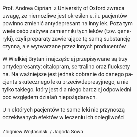
Prof. Andrea Ci­pria­ni z Uni­ver­si­ty of Oxford zwraca
uwagę, że nie­moż­li­we jest okre­śle­nie, ilu pa­cjen­tów
powinno zmienić an­ty­de­pre­sant na inny lek. Poza tym
wiele osób zażywa za­mien­ni­ki tych leków (tzw. ge­ne­
ry­ki), czyli pre­pa­ra­ty za­wie­ra­ją­ce tę samą sub­stan­cję
czynną, ale wy­twa­rza­ne przez innych pro­du­cen­tów.
W Wiel­kiej Bry­ta­nii naj­czę­ściej prze­pi­sy­wa­ne są trzy
an­ty­de­pre­san­ty: ci­ta­lo­pram, ser­tra­li­na oraz flu­ok­se­ty­
na. Naj­waż­niej­sze jest jednak do­bra­nie do danego pa­
cjen­ta sku­tecz­ne­go leku prze­ciw­de­pre­syj­ne­go, a nie
tylko takiego, który jest dla niego bar­dziej od­po­wied­ni
pod wzglę­dem działań nie­po­żą­da­nych.
U nie­któ­rych pa­cjen­tów te same leki nie przy­no­szą
ocze­ki­wa­nych efektów w le­cze­niu ich do­le­gli­wo­ści.
Zbigniew Wojtasiński / Jagoda Sowa