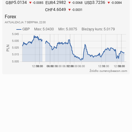
5.0134
4.2982
3.7236
GBP
EUR
USD
-0.0085
-0.0068
-0.0084
4.6049
CHF
-0.0031
Forex
AKTUALIZACJA:
7 SIERPNIA, 22:00
Źródło: currencybeacon.com