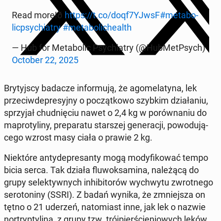
Read more!ð
https://t.co/doqf7YJwsF
#me­ta­bo­
licp­sy­chia­try
#me­ta­bo­li­che­alth
— Hub for Me­ta­bo­lic Psy­chia­try (@Hub­MetP­sych)
October 22, 2025
Bry­tyj­scy badacze in­for­mu­ją, że ago­me­la­ty­na, lek
prze­ciw­de­pre­syj­ny o po­cząt­ko­wo szybkim dzia­ła­niu,
sprzy­jał chud­nię­ciu nawet o 2,4 kg w po­rów­na­niu do
ma­pro­ty­li­ny, pre­pa­ra­tu star­szej ge­ne­ra­cji, po­wo­du­ją­
ce­go wzrost masy ciała o prawie 2 kg.
Nie­któ­re an­ty­de­pre­san­ty mogą mo­dy­fi­ko­wać tempo
bicia serca. Tak działa flu­wok­sa­mi­na, na­le­żą­cą do
grupy se­lek­tyw­nych in­hi­bi­to­rów wy­chwy­tu zwrot­ne­go
se­ro­to­ni­ny (SSRI). Z badań wynika, że zmniej­sza on
tętno o 21 uderzeń, na­to­miast inne, jak lek o nazwie
nor­tryp­ty­li­na, z grupy tzw. trój­pier­ście­nio­wych leków