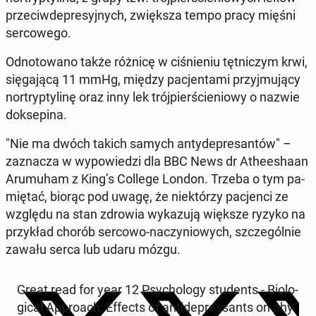
prze­ciw­de­pre­syj­nych, zwięk­sza tempo pracy mięśni
ser­co­we­go.
Od­no­to­wa­no także różnicę w ci­śnie­niu tęt­ni­czym krwi,
się­ga­ją­cą 11 mmHg, między pa­cjen­ta­mi przyj­mu­ją­cy
nor­tryp­ty­li­nę oraz inny lek trój­pier­ście­nio­wy o nazwie
do­kse­pi­na.
"Nie ma dwóch takich samych an­ty­de­pre­san­tów" –
za­zna­cza w wy­po­wie­dzi dla BBC News dr Athe­esha­an
Aru­mu­ham z King’s College London. Trzeba o tym pa­
mię­tać, biorąc pod uwagę, że nie­któ­rzy pa­cjen­ci ze
względu na stan zdrowia wy­ka­zu­ją większe ryzyko na
przy­kład chorób sercowo-na­czy­nio­wych, szcze­gól­nie
zawału serca lub udaru mózgu.
Great read for year 12 Psy­cho­lo­gy stu­dents - Bio­lo­
gi­cal Ap­pro­ach: Effects of an­ti­de­pres­sants on phy­