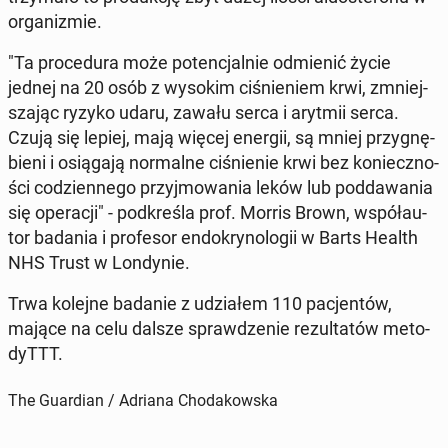
or­ga­ni­zmie.
"Ta pro­ce­du­ra może po­ten­cjal­nie od­mie­nić życie
jednej na 20 osób z wysokim ci­śnie­niem krwi, zmniej­
sza­jąc ryzyko udaru, zawału serca i arytmii serca.
Czują się lepiej, mają więcej energii, są mniej przy­gnę­
bie­ni i osią­ga­ją nor­mal­ne ci­śnie­nie krwi bez ko­niecz­no­
ści co­dzien­ne­go przyj­mo­wa­nia leków lub pod­da­wa­nia
się ope­ra­cji" - pod­kre­śla prof. Morris Brown, współ­au­
tor badania i pro­fe­sor en­do­kry­no­lo­gii w Barts Health
NHS Trust w Lon­dy­nie.
Trwa kolejne badanie z udzia­łem 110 pa­cjen­tów,
mające na celu dalsze spraw­dze­nie re­zul­ta­tów me­to­
dyTTT.
The Guardian / Adriana Chodakowska