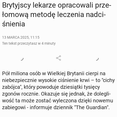
Bry­tyj­scy lekarze opra­co­wa­li prze­
ło­mo­wą metodę le­cze­nia nad­ci­
śnie­nia
13 MARCA 2025, 11:15
Ten tekst przeczytasz w 4 minuty
Pół miliona osób w Wiel­kiej Bry­ta­nii cierpi na
nie­bez­piecz­nie wysokie ci­śnie­nie krwi – to "cichy
zabójca", który po­wo­du­je dzie­siąt­ki tysięcy
zgonów rocznie. Okazuje się jednak, że do­le­gli­
wość ta może zostać wy­le­czo­na dzięki nowemu
za­bie­go­wi - in­for­mu­je dzien­nik "The Gu­ar­dian".