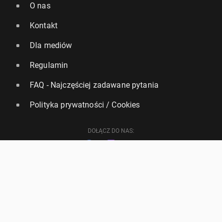
O nas
Kontakt
Dla mediów
Regulamin
FAQ - Najczęściej zadawane pytania
Polityka prywatności / Cookies
DOŁĄCZ DO NAS:
English
Version
Ogłoszenia
Wiadomości
Wydarzenia
Menu
COPYRIGHT © 2002-2026