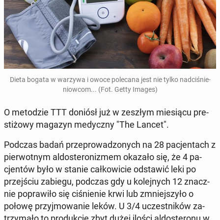
Dieta bogata w warzywa i owoce po­le­ca­na jest nie tylko nad­ci­śnie­
niow­com... (Fot. Getty Images)
O me­to­dzie TTT doniósł już w zeszłym mie­sią­cu pre­
sti­żo­wy magazyn me­dycz­ny "The Lancet".
Podczas badań prze­pro­wa­dzo­nych na 28 pa­cjen­tach z
pier­wot­nym al­do­ste­ro­ni­zmem okazało się, że 4 pa­
cjen­tów było w stanie cał­ko­wi­cie od­sta­wić leki po
przej­ściu zabiegu, podczas gdy u ko­lej­nych 12 znacz­
nie po­pra­wi­ło się ci­śnie­nie krwi lub zmniej­szy­ło o
połowę przyj­mo­wa­nie leków. U 3/4 uczest­ni­ków za­
trzy­ma­ło to pro­duk­cję zbyt dużej ilości al­do­ste­ro­nu w