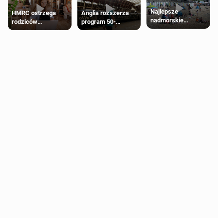
Najlepsze
HMRC ostrzega
Anglia rozszerza
nadmorskie
rodziców
program 50-
miasteczko blisko
pobierających Child
procentowych
Londynu
Benefit. Mogą być
zniżek kolejowych
zobowiązani do
na 18-latków
zwrotu zasiłku