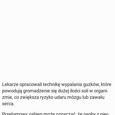
Lekarze opra­co­wa­li tech­ni­kę wy­pa­la­nia guzków, które
po­wo­du­ją gro­ma­dze­nie się dużej ilości soli w or­ga­ni­
zmie, co zwięk­sza ryzyko udaru mózgu lub zawału
serca.
Prze­ło­mo­wy zabieg może ozna­czać, że osoby z pier­