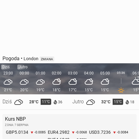
Pogoda
•
London
ZMIANA
Dziś
Jutro
23:00
00:00
01:00
02:00
03:00
04:00
05:00
05:36
06:
21°C
20°C
19°C
18°C
17°C
15°C
15°C
15
Dziś
Jutro
28°C
32°C
11°C
15°C
36
18
Kurs NBP
Z DNIA: 7 SIERPNIA
5.0134
4.2982
3.7236
GBP
EUR
USD
-0.0085
-0.0068
-0.0084