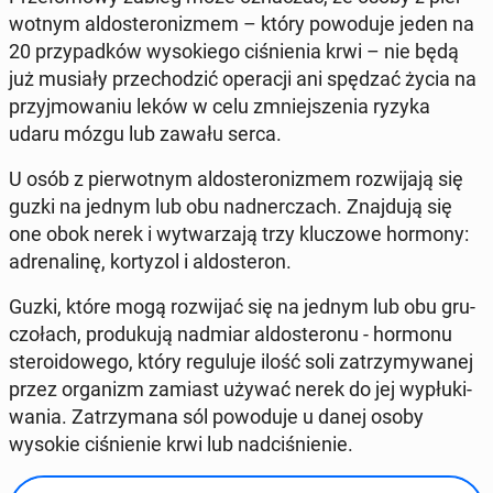
wot­nym al­do­ste­ro­ni­zmem – który po­wo­du­je jeden na
20 przy­pad­ków wy­so­kie­go ci­śnie­nia krwi – nie będą
już musiały prze­cho­dzić ope­ra­cji ani spędzać życia na
przyj­mo­wa­niu leków w celu zmniej­sze­nia ryzyka
udaru mózgu lub zawału serca.
U osób z pier­wot­nym al­do­ste­ro­ni­zmem roz­wi­ja­ją się
guzki na jednym lub obu nad­ner­czach. Znaj­du­ją się
one obok nerek i wy­twa­rza­ją trzy klu­czo­we hormony:
ad­re­na­li­nę, kor­ty­zol i al­do­ste­ron.
Guzki, które mogą roz­wi­jać się na jednym lub obu gru­
czo­łach, pro­du­ku­ją nadmiar al­do­ste­ro­nu - hormonu
ste­ro­ido­we­go, który re­gu­lu­je ilość soli za­trzy­my­wa­nej
przez or­ga­nizm zamiast używać nerek do jej wy­płu­ki­
wa­nia. Za­trzy­ma­na sól po­wo­du­je u danej osoby
wysokie ci­śnie­nie krwi lub nad­ci­śnie­nie.