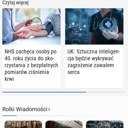
Czytaj więcej
NHS zachęca osoby po
UK: Sztucz­na in­te­li­gen­
40. roku życia do sko­
cja będzie wy­kry­wać
rzy­sta­nia z bez­płat­nych
za­gro­że­nie zawałem
po­mia­rów ci­śnie­nia
serca
krwi
›
Rolki Wiadomości