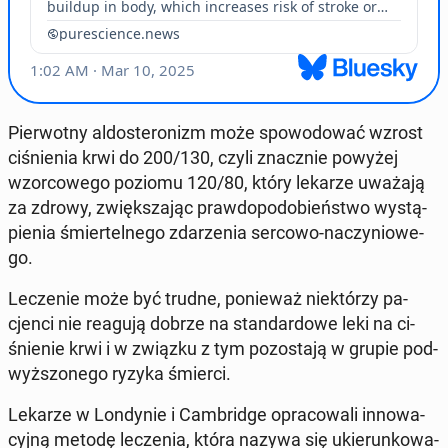
Pier­wot­ny al­do­ste­ro­nizm może spo­wo­do­wać wzrost
ci­śnie­nia krwi do 200/130, czyli znacz­nie powyżej
wzor­co­we­go poziomu 120/80, który lekarze uważają
za zdrowy, zwięk­sza­jąc praw­do­po­do­bień­stwo wy­stą­
pie­nia śmier­tel­ne­go zda­rze­nia sercowo-na­czy­nio­we­
go.
Le­cze­nie może być trudne, po­nie­waż nie­któ­rzy pa­
cjen­ci nie reagują dobrze na stan­dar­do­we leki na ci­
śnie­nie krwi i w związku z tym po­zo­sta­ją w grupie pod­
wyż­szo­ne­go ryzyka śmierci.
Lekarze w Lon­dy­nie i Cam­brid­ge opra­co­wa­li in­no­wa­
cyj­ną metodę le­cze­nia, która nazywa się ukie­run­ko­wa­