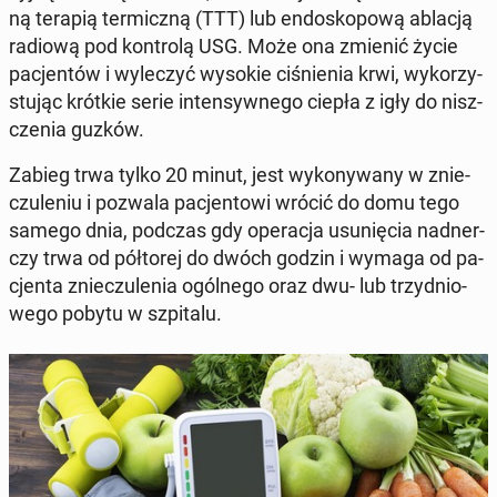
ną terapią ter­micz­ną (TTT) lub en­do­sko­po­wą ablacją
radiową pod kon­tro­lą USG. Może ona zmienić życie
pa­cjen­tów i wy­le­czyć wysokie ci­śnie­nia krwi, wy­ko­rzy­
stu­jąc krótkie serie in­ten­syw­ne­go ciepła z igły do ​​nisz­
cze­nia guzków.
Zabieg trwa tylko 20 minut, jest wy­ko­ny­wa­ny w znie­
czu­le­niu i pozwala pa­cjen­to­wi wrócić do domu tego
samego dnia, podczas gdy ope­ra­cja usu­nię­cia nad­ner­
czy trwa od pół­to­rej do dwóch godzin i wymaga od pa­
cjen­ta znie­czu­le­nia ogól­ne­go oraz dwu- lub trzy­dnio­
we­go pobytu w szpi­ta­lu.